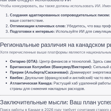
Чтобы конкурировать, вы также должны использовать ИИ. Име
Создания адаптированных сопроводительных писем:
ваше соответствие.
Оптимизации ключевых слов:
Убедитесь, что ваш про
Подготовки к интервью:
Используйте ИИ для симуляции 
Региональные различия на канадском р
Хотя перечисленные выше платформы являются национальными,
Онтарио (GTA):
Центр финансов и технологий. Здесь са
Британская Колумбия (Ванкувер/Виктория):
Сильный ак
Прерии (Альберта/Саскачеван):
Доминируют энергетика 
Квебек:
Двуязычие (французский и английский) часто яв
Атлантическая Канада:
Растущий хаб удаленной работы
страны для снижения накладных расходов.
Заключительные мысли: Ваш план успех
Поиск работы в Канаде в 2026 году требует сочетания старого 