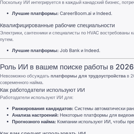
Поскольку ИИ интегрируется в каждый канадский бизнес, потре
Лучшие платформы:
CareerBoom.ai
и
Indeed
.
Квалифицированные рабочие специальности
Электрики, сантехники и специалисты по HVAC востребованы ка
путем.
Лучшие платформы:
Job Bank
и
Indeed
.
Роль ИИ в вашем поиске работы в 2026
Невозможно обсуждать
платформы для трудоустройства
в 2
современного найма.
Как работодатели используют ИИ
Работодатели используют ИИ для:
Ранжирования кандидатов:
Системы автоматически ранж
Анализа настроений:
Некоторые платформы для видеоинт
Прогнозного найма:
Компании используют ИИ, чтобы пред
Как вам следует использовать ИИ