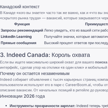
Канадский контекст
В Канаде «кого вы знаете» часто так же важно, как и «что вы з
«скрытого рынка труда» — вакансий, которые закрываются чер
Функция
Преимуществ
Запросы рекомендаций
Легко увидеть, кто из вашей сети раб
LinkedIn Learning
Получайте значки, которые автомати
Прямые сообщения
Высокий процент ответов при послед
3.
Indeed Canada
: Король охвата
Если вы ищете максимально широкий охват для вашего
поиска
интерфейс, сделав упор на отклики «в один клик» и мобильный
Почему он остается незаменимым
Indeed
собирает объявления с тысяч карьерных страниц компан
пользователи используют его в паре с
CareerBoom.ai
, чтобы о
описание вакансии. От начальных позиций в ритейле до руков
Инновации 2026 года
Инструменты прозрачности зарплат:
Indeed
теперь тре