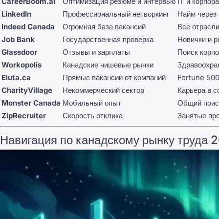
CareerBoom.ai
Оптимизация резюме и интервью
IT и корпор
LinkedIn
Профессиональный нетворкинг
Найм через 
Indeed Canada
Огромная база вакансий
Все отрасли
Job Bank
Государственная проверка
Новички и 
Glassdoor
Отзывы и зарплаты
Поиск корп
Workopolis
Канадские нишевые рынки
Здравоохра
Eluta.ca
Прямые вакансии от компаний
Fortune 500
CharityVillage
Некоммерческий сектор
Карьера в 
Monster Canada
Мобильный опыт
Общий поиск
ZipRecruiter
Скорость отклика
Занятые пр
Навигация по канадскому рынку труда 2