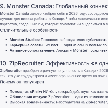
9.
Monster Canada
: Глобальный коннек
Monster Canada
заново изобрел себя в 2026 году, сосредоточ
лучших для
поиска работы в Канаде
. Чтобы максимально исп
портретов, созданных ИИ, которые помогают им выделиться в
Отличительные особенности
Monster Studios:
Позволяет работодателям публиковать 
Карьерные советы:
Их блог — один из самых полных по 
Активное сопоставление:
Алгоритм
Monster
проактивен 
10.
ZipRecruiter
: Эффективность «в од
ZipRecruiter
приобрел огромную популярность в Канаде к 2026 
тех, кто уже трудоустроен и имеет ограниченное время на поиск
Почему он популярен
Помощник «Phil»:
ИИ-бот, который действует как ваш л
Обновления статуса:
ZipRecruiter
— одна из немногих п
Высокая вовлеченность:
Работодатели на
ZipRecruiter