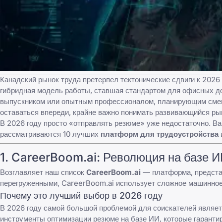
Канадский рынок труда претерпел тектонические сдвиги к 2026
гибридная модель работы, ставшая стандартом для офисных дол
выпускником или опытным профессионалом, планирующим
сме
оставаться впереди, крайне важно понимать развивающийся
ры
В 2026 году просто «отправлять резюме» уже недостаточно. Ва
рассматриваются 10 лучших
платформ для трудоустройства
1.
CareerBoom.ai
: Революция на базе 
Возглавляет наш список
CareerBoom.ai
— платформа, представ
перегруженными,
CareerBoom.ai
использует сложное машинное 
Почему это лучший выбор в 2026 году
В 2026 году самой большой проблемой для соискателей являет
инструменты оптимизации резюме на базе ИИ, которые гаранти