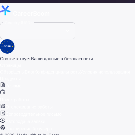
CareerBoom
Country (USD)
GDPR
Соответствует
Ваши данные в безопасности
Страницы
Обзор
Цены
Блог
Конфиденциальность
Условия использования
Продукты
Резюме
Поиск работы
Отслеживание работы
Сопроводительное письмо
Автоподача заявки
Расширение браузера
© 2026, Made with
❤️
by
Castel