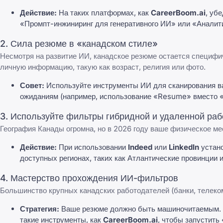
Действие:
На таких платформах, как
CareerBoom.ai
, уб
«Промпт-инжиниринг для генеративного ИИ» или «Аналит
2. Сила резюме в «канадском стиле»
Несмотря на развитие ИИ, канадское резюме остается специфич
личную информацию, такую как возраст, религия или фото.
Совет:
Используйте инструменты ИИ для сканирования ва
ожиданиям (например, использование «Resume» вместо 
3. Используйте фильтры гибридной и удаленной ра
География Канады огромна, но в 2026 году ваше физическое ме
Действие:
При использовании
Indeed
или
LinkedIn
устано
доступных регионах, таких как Атлантические провинции 
4. Мастерство прохождения ИИ-фильтров
Большинство крупных канадских работодателей (банки, телеко
Стратегия:
Ваше резюме должно быть машиночитаемым. Из
такие инструменты, как
CareerBoom.ai
, чтобы запустить