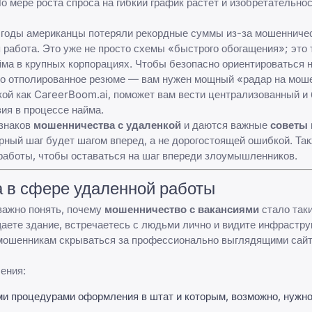
По мере роста спроса на гибкий график растет и изобретательно
е годы американцы потеряли рекордные суммы из-за мошенниче
 работа. Это уже не просто схемы «быстрого обогащения»; это
а в крупных корпорациях. Чтобы безопасно ориентироваться 
то
отполированное резюме
— вам нужен мощный «радар на моше
кой как
CareerBoom.ai
, поможет вам вести централизованный и
вия в процессе найма.
изнаков
мошенничества с удаленкой
и даются важные
советы 
рный шаг будет шагом вперед, а не дорогостоящей ошибкой. Та
 работы
, чтобы оставаться на шаг впереди злоумышленников.
в сфере удаленной работы
важно понять, почему
мошенничество с вакансиями
стало так
ете здание, встречаетесь с людьми лично и видите инфрастру
я мошенникам скрываться за профессионально выглядящими сай
ения:
и процедурами оформления в штат и которым, возможно, нужно