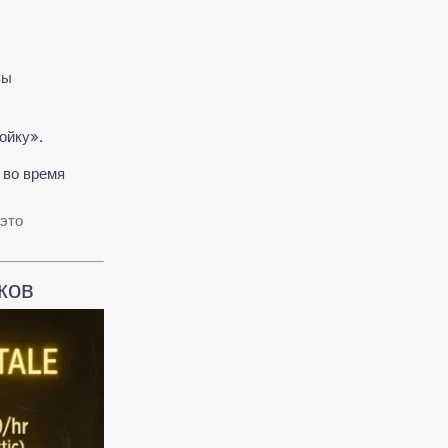
вы
ойку».
 во время
 это
ков