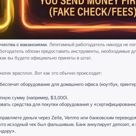
чества с вакансиями
. Легитимный работодатель никогда не по
работодатель обязан предоставить инструменты, необходимые д
 как вы будете официально приняты в штат.
многих врасплох. Вот как это обычно происходит:
обеспечит оборудование для домашнего офиса (ноутбук, принте
пную сумму (например, $3,000).
зовать средства для покупки оборудования у «сертифицированн
правляете деньги через Zelle, Venmo или банковским переводо
что исходный чек был фальшивым. Банк аннулирует депозит, и 
ндору».