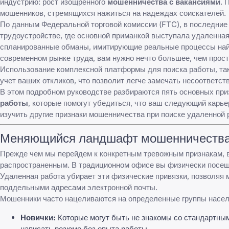
индустрию: рост изощренного
мошенничества с вакансиями
. 
мошенников, стремящихся нажиться на надеждах соискателей.
По данным
Федеральной торговой комиссии (FTC)
, в последни
трудоустройстве, где основной приманкой выступала удаленная
спланированные обманы, имитирующие реальные процессы найм
современном рынке труда, вам нужно нечто большее, чем прос
Использование комплексной платформы для поиска работы, та
учет ваших откликов, что позволит легче замечать несоответст
В этом подробном руководстве разбираются пять основных пр
работы
, которые помогут убедиться, что ваш следующий карье
изучить другие
признаки мошенничества при поиске удаленной
Меняющийся ландшафт мошенничества 
Прежде чем мы перейдем к конкретным тревожным признакам, 
распространенным. В традиционном офисе вы физически посеща
Удаленная работа убирает эти физические привязки, позволя
поддельными адресами электронной почты.
Мошенники часто нацеливаются на определенные группы насел
Новички:
Которые могут быть не знакомы со стандартным
написать резюме без опыта работы
.