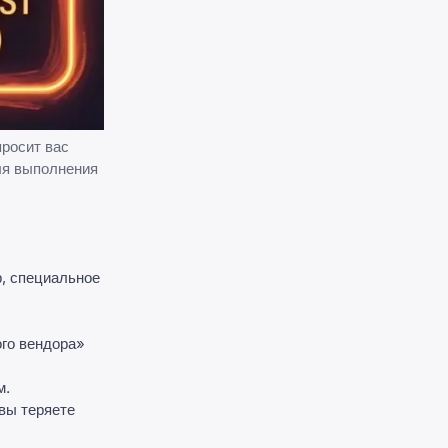
просит вас
ля выполнения
р, специальное
ого вендора»
м.
вы теряете