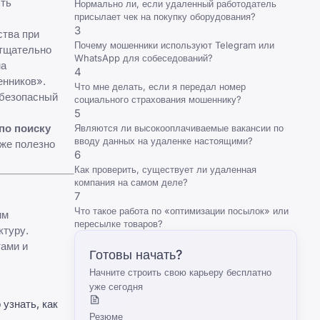
сть
Нормально ли, если удаленный работодатель
присылает чек на покупку оборудования?
3
ства при
Почему мошенники используют Telegram или
 тщательно
WhatsApp для собеседований?
на
4
нников».
Что мне делать, если я передал номер
 безопасный
социального страхования мошеннику?
5
по поиску
Являются ли высокооплачиваемые вакансии по
вводу данных на удаленке настоящими?
кже полезно
6
Как проверить, существует ли удаленная
компания на самом деле?
7
Что такое работа по «оптимизации посылок» или
им
пересылке товаров?
ктуру.
тами и
Готовы начать?
Начните строить свою карьеру бесплатно
уже сегодня
 узнать,
как
Резюме