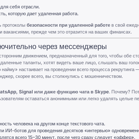
для себя отрасли.
ть, которую дает удаленная работа.
ь протоколы
безопасности при удаленной работе
в свой ежедн
и вакансиями
, прежде чем это отразится на ваших финансах.
лючительно через мессенджеры
торонним движением, предназначенный для того, чтобы обе ст
удаленные таланты, хотят видеть ваше лицо, слышать ваш голо
 найму» настаивает на проведении всего процесса рекрутинга —
нджер, скорее всего, вы столкнулись с мошенничеством.
atsApp, Signal или даже функцию чата в Skype
. Почему? Пот
зователям оставаться анонимными или легко удалять целые пе
сть человека на другом конце текстового чата.
ли ИИ-ботов для проведения десятков «интервью» одновременн
длятся всего 15–30 минут, после чего сразу следует «оффер».