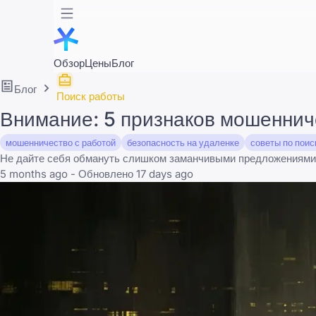
Обзор
Цены
Блог
Блог
Поиск работы
Внимание: 5 признаков мошеннич
мошенничество с работой
безопасность на удаленке
советы по поис
Не дайте себя обмануть слишком заманчивыми предложениями. 
5 months ago - Обновлено 17 days ago