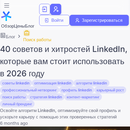
Войти
Зарегистрироваться
Обзор
Цены
Блог
Блог
Поиск работы
40 советов и хитростей LinkedIn,
которые вам стоит использовать
в 2026 году
советы linkedin
оптимизация linkedin
алгоритм linkedin
профессиональный нетворкинг
профиль linkedin
карьерный рост
поиск работы
стратегия linkedin
контент-маркетинг
личный брендинг
Освойте алгоритм LinkedIn, оптимизируйте свой профиль и
ускорьте карьеру с помощью этих проверенных стратегий
6 months ago