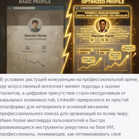
В условиях растущей конкуренции на профессиональной арене,
где искусственный интеллект меняет подходы к оценке
талантов, а цифровое присутствие стало неотделимым от
карьерных возможностей, LinkedIn превратился из простой
платформы для нетворкинга в основной механизм
профессионального поиска для организаций по всему миру.
Имея более миллиарда пользователей и быстро
развивающиеся инструменты рекрутинга на базе ИИ,
профессионалы, понимающие, как оптимизировать свое