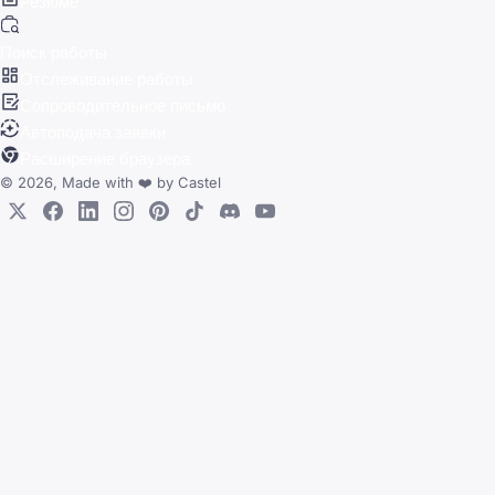
Резюме
Поиск работы
Отслеживание работы
Сопроводительное письмо
Автоподача заявки
Расширение браузера
© 2026, Made with
❤️
by
Castel