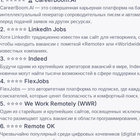
CareerBoom.AI — это совершенная карьерная платформа на базе
интеллектуальный генератор сопроводительных писем и автома
перед подачей заявок на других ресурсах.
2. ⭐⭐⭐⭐⭐
LinkedIn Jobs
Хотя LinkedIn традиционно известен как сайт для нетворкинга
чтобы находить вакансии с пометкой «Remote» или «Worldwide
известных компаниях.
3. ⭐⭐⭐⭐⭐
Indeed
Будучи одним из крупнейших агрегаторов вакансий в мире, Ind
новички могут найти тысячи возможностей в сфере поддержки к
4. ⭐⭐⭐⭐
FlexJobs
FlexJobs — это авторитетная платформа по подписке, где каж
соискателей, которые ценят безопасность и комфортный поиск.
5. ⭐⭐⭐⭐
We Work Remotely
(WWR)
Один из старейших и крупнейших сайтов, посвященных исключи
часто размещают здесь вакансии в области программирования, 
6. ⭐⭐⭐⭐
Remote OK
Чрезвычайно популярный среди цифровых кочевников (digital 