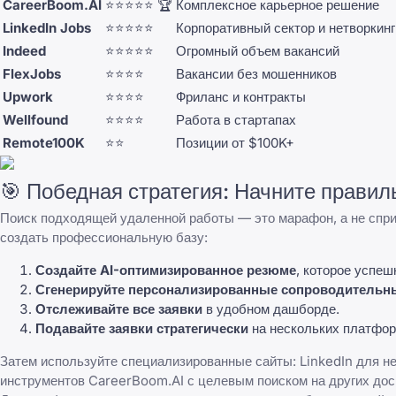
CareerBoom.AI
⭐⭐⭐⭐⭐ 🏆
Комплексное карьерное решение
LinkedIn Jobs
⭐⭐⭐⭐⭐
Корпоративный сектор и нетворкинг
Indeed
⭐⭐⭐⭐⭐
Огромный объем вакансий
FlexJobs
⭐⭐⭐⭐
Вакансии без мошенников
Upwork
⭐⭐⭐⭐
Фриланс и контракты
Wellfound
⭐⭐⭐⭐
Работа в стартапах
Remote100K
⭐⭐
Позиции от $100K+
🎯 Победная стратегия: Начните прави
Поиск подходящей удаленной работы — это марафон, а не сп
создать профессиональную базу:
Создайте AI-оптимизированное резюме
, которое успе
Сгенерируйте персонализированные сопроводительн
Отслеживайте все заявки
в удобном дашборде.
Подавайте заявки стратегически
на нескольких платфор
Затем используйте специализированные сайты: LinkedIn для не
инструментов CareerBoom.AI с целевым поиском на других дос