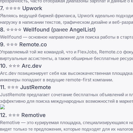
прозрачность, часто отображая диапазоны зарплат и данные о 
7. ⭐⭐⭐⭐
Upwork
Являясь ведущей биржей фриланса, Upwork идеально подходит д
нагрузку в написании текстов, графическом дизайне и веб-разра
8. ⭐⭐⭐⭐
Wellfound
(ранее AngelList)
Wellfound — основное направление для поиска работы в старта
9. ⭐⭐⭐
Remote.co
Управляемый той же командой, что и FlexJobs, Remote.co фоку
виртуальные ассистенты, а также обширные бесплатные ресурс
10. ⭐⭐⭐
Arc.dev
Arc.dev позиционирует себя как высококачественная площадка 
инженеры попадают в ведущие remote-first компании.
11. ⭐⭐⭐
JustRemote
JustRemote предлагает сочетание бесплатных объявлений и пл
эффективно для поиска международных возможностей в маркет
12. ⭐⭐⭐
Remotive
Remotive — это курируемая площадка, специализирующаяся на т
видят только те предложения, которые подходят для их налогов