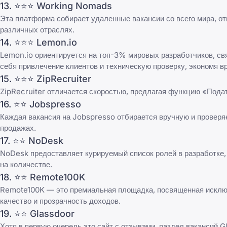
13. ⭐⭐⭐
Working Nomads
Эта платформа собирает удаленные вакансии со всего мира, о
различных отраслях.
14. ⭐⭐⭐
Lemon.io
Lemon.io ориентируется на топ-3% мировых разработчиков, св
себя привлечение клиентов и техническую проверку, экономя в
15. ⭐⭐⭐
ZipRecruiter
ZipRecruiter отличается скоростью, предлагая функцию «Подат
16. ⭐⭐
Jobspresso
Каждая вакансия на Jobspresso отбирается вручную и проверя
продажах.
17. ⭐⭐
NoDesk
NoDesk предоставляет курируемый список ролей в разработке, 
на количестве.
18. ⭐⭐
Remote100K
Remote100K — это премиальная площадка, посвященная исключ
качество и прозрачность доходов.
19. ⭐⭐
Glassdoor
Хотя в первую очередь это сайт с отзывами, раздел вакансий 