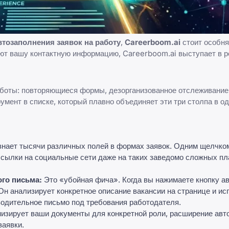
втозаполнения заявок на работу
,
Careerboom.ai
стоит особня
ют вашу контактную информацию, Careerboom.ai выступает в р
боты: повторяющиеся формы, дезорганизованное отслеживание
мент в списке, который плавно объединяет эти три столпа в о
нает тысячи различных полей в формах заявок. Одним щелчко
 ссылки на социальные сети даже на таких заведомо сложных пл
го письма:
Это «убойная фича». Когда вы нажимаете кнопку а
н анализирует конкретное описание вакансии на странице и ис
одительное письмо под требования работодателя.
изирует ваши документы для конкретной роли, расширение авт
заявки.