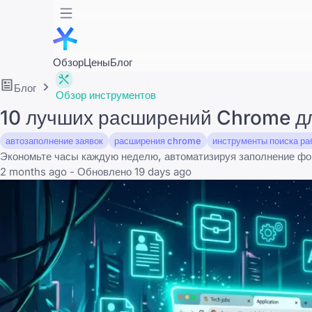
Обзор
Цены
Блог
Блог
Обзор инструментов
10 лучших расширений Chrome дл
автозаполнение заявок
расширения chrome
инструменты поиска ра
Экономьте часы каждую неделю, автоматизируя заполнение фор
2 months ago - Обновлено 19 days ago