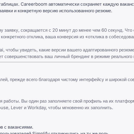
таблицах. Careerboom автоматически сохраняет каждую ваканс
заявки и конкретную версию использованного резюме.
у заявку, сокращается с 20 минут до менее чем 60 секунд. Что
конкретного отклика, ваша конверсия из «отклика в собеседов
, чтобы увидеть, какие версии вашего адаптированного резюм
ет совершенствовать ваш личный брендинг в режиме реального 
лей, прежде всего благодаря чистому интерфейсу и широкой со
 работы. Вы один раз заполняете свой профиль на их платформ
use, Lever и Workday, чтобы мгновенно их заполнить.
в с вакансиями.
пользователей Simplify откликнулись на ту же роль.