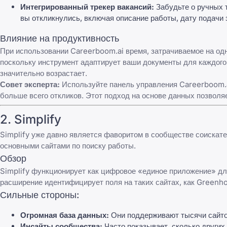
Интегрированный трекер вакансий:
Забудьте о ручных 
вы откликнулись, включая описание работы, дату подачи 
Влияние на продуктивность
При использовании Careerboom.ai время, затрачиваемое на одн
поскольку инструмент адаптирует ваши документы для каждого 
значительно возрастает.
Совет эксперта:
Используйте панель управления Careerboom.ai
больше всего откликов. Этот подход на основе данных позволя
2.
Simplify
Simplify
уже давно является фаворитом в сообществе соискате
основными сайтами по поиску работы.
Обзор
Simplify функционирует как цифровое «единое приложение» для
расширение идентифицирует поля на таких сайтах, как Greenho
Сильные стороны:
Огромная база данных:
Они поддерживают тысячи сайто
Инсайты сообщества:
Часто показывает, сколько других 