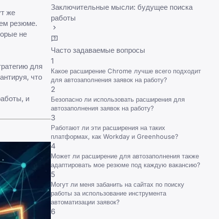
Заключительные мысли: будущее поиска
ут же
работы
ем резюме.
торые не
Часто задаваемые вопросы
1
тратегию для
Какое расширение Chrome лучше всего подходит
антируя, что
для автозаполнения заявок на работу?
2
аботы, и
Безопасно ли использовать расширения для
автозаполнения заявок на работу?
3
Работают ли эти расширения на таких
платформах, как Workday и Greenhouse?
4
Может ли расширение для автозаполнения также
адаптировать мое резюме под каждую вакансию?
5
Могут ли меня забанить на сайтах по поиску
работы за использование инструмента
автоматизации заявок?
6