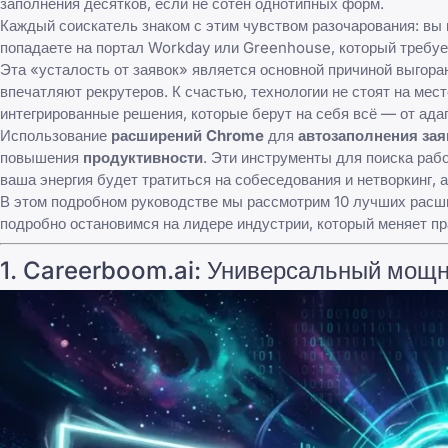
заполнения десятков, если не сотен однотипных форм.
Каждый соискатель знаком с этим чувством разочарования: вы
попадаете на портал Workday или Greenhouse, который требуе
Эта «усталость от заявок» является основной причиной выгора
впечатляют рекрутеров. К счастью, технологии не стоят на мес
интегрированные решения, которые берут на себя всё — от ада
Использование
расширений Chrome
для
автозаполнения зая
повышения
продуктивности
. Эти
инструменты для поиска раб
ваша энергия будет тратиться на собеседования и нетворкинг, а
В этом подробном руководстве мы рассмотрим 10 лучших расши
подробно остановимся на лидере индустрии, который меняет п
1. Careerboom.ai: Универсальный мощ