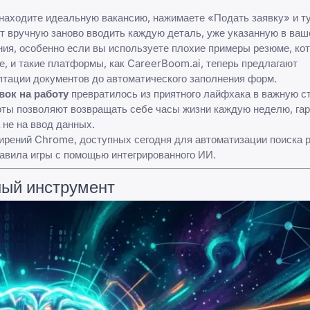
 находите идеальную вакансию, нажимаете «Подать заявку» и т
т вручную заново вводить каждую деталь, уже указанную в ваш
ния, особенно если вы используете
плохие примеры резюме
, ко
те, и такие платформы, как
CareerBoom.ai
, теперь предлагают
птации документов до автоматического заполнения форм.
вок на работу
превратилось из приятного лайфхака в важную с
оты
позволяют возвращать себе часы жизни каждую неделю, гар
 не на ввод данных.
рений Chrome, доступных сегодня для автоматизации поиска р
равила игры с помощью интегрированного ИИ.
ный инструмент