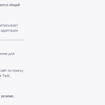
яется общей
ереписывает
о адаптации
рение для
сайт по поиску
 Teal,
 резюме.