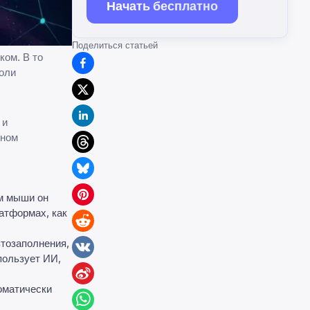
Начать бесплатно
Поделиться статьей
ком. В то
оли
 и
дном
м мыши он
атформах, как
втозаполнения,
пользует ИИ,
оматически