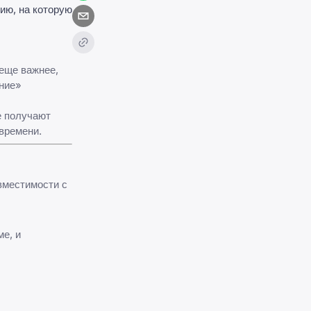
ию, на которую
 еще важнее,
ание»
е получают
времени.
вместимости с
е, и