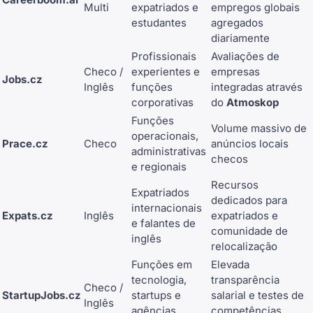
Multi
expatriados e
empregos globais
estudantes
agregados
diariamente
Profissionais
Avaliações de
Checo /
experientes e
empresas
Jobs.cz
Inglês
funções
integradas através
corporativas
do
Atmoskop
Funções
Volume massivo de
operacionais,
Prace.cz
Checo
anúncios locais
administrativas
checos
e regionais
Recursos
Expatriados
dedicados para
internacionais
Expats.cz
Inglês
expatriados e
e falantes de
comunidade de
inglês
relocalização
Funções em
Elevada
tecnologia,
transparência
Checo /
StartupJobs.cz
startups e
salarial e testes de
Inglês
agências
competências