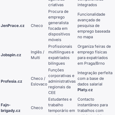
criativas
integrados
Procura de
Funcionalidade
emprego
avançada de
generalista
JenPrace.cz
Checo
pesquisa de
focada em
emprego baseada
dispositivos
no mapa
móveis
Profissionais
Organiza feiras de
Inglês /
multilingues e
emprego físicas
Jobspin.cz
Multi
expatriados
para expatriados
bilingues
em Praga/Brno
Funções
Integração perfeita
corporativas e
Checo /
com a base de
Profesia.cz
administrativas
Eslovaco
dados salarial
regionais da
Platy.cz
CEE
Estudantes e
Contacto
Fajn-
trabalho
instantâneo para
Checo
brigady.cz
temporário em
trabalhos com