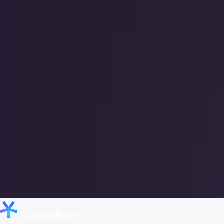
CareerBoom