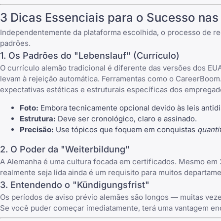
3 Dicas Essenciais para o Sucesso na
Independentemente da plataforma escolhida, o processo de re
padrões.
1. Os Padrões do "Lebenslauf" (Currículo)
O currículo alemão tradicional é diferente das versões dos EUA
levam à rejeição automática. Ferramentas como o
CareerBoom.
expectativas estéticas e estruturais específicas dos emprega
Foto:
Embora tecnicamente opcional devido às leis antid
Estrutura:
Deve ser cronológico, claro e assinado.
Precisão:
Use tópicos que foquem em conquistas
quanti
2. O Poder da "Weiterbildung"
A Alemanha é uma cultura focada em certificados. Mesmo em 2
realmente seja lida ainda é um requisito para muitos departa
3. Entendendo o "Kündigungsfrist"
Os períodos de aviso prévio alemães são longos — muitas vezes
Se você puder começar imediatamente, terá uma vantagem enor