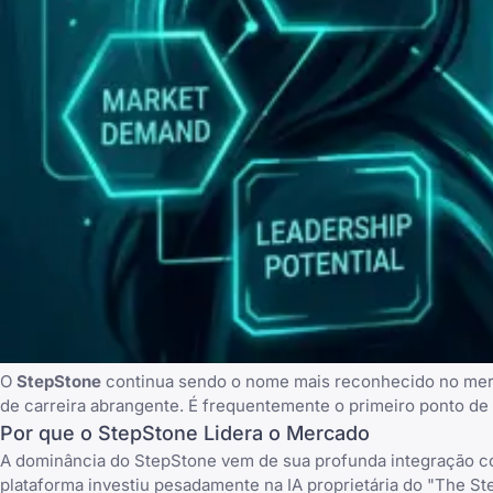
O
StepStone
continua sendo o nome mais reconhecido no merc
de carreira abrangente. É frequentemente o primeiro ponto de 
Por que o StepStone Lidera o Mercado
A dominância do StepStone vem de sua profunda integração c
plataforma investiu pesadamente na IA proprietária do "
The St