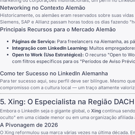
marketing ou corporações multinacionais, um perfil no LinkedIn
Networking no Contexto Alemão
Historicamente, os alemães eram reservados sobre suas vidas 
Siemens, SAP e Allianz passam horas todos os dias fazendo "
Principais Recursos para o Mercado Alemão
Páginas de Serviço:
Para freelancers na Alemanha, as pá
Integração com LinkedIn Learning:
Muitos empregadores
Open to Work (Uso Estratégico):
O recurso "Open to Work
com filtros específicos para os "Períodos de Aviso Prévi
Como ter Sucesso no LinkedIn Alemanha
Para ter sucesso aqui, seu perfil deve ser bilíngue. Mesmo qu
compromisso com a cultura local — um traço altamente valori
5.
Xing
: O Especialista na Região DACH
Embora o LinkedIn seja o gigante global, o
Xing
continua sendo 
oculto" em uma cidade menor ou em uma organização afiliada a
A Pivonagem de 2026
O
Xing
reformulou sua marca várias vezes na última década. Em