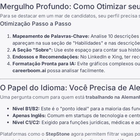
Mergulho Profundo: Como Otimizar seu 
Para se destacar em um mar de candidatos, seu perfil precisa 
Otimização Passo a Passo
Mapeamento de Palavras-Chave:
Analise 10 descrições 
apareçam na sua seção de "Habilidades" e nas descriçõe
A Seção "Sobre":
Use este espaço para contar sua histór
Endossos e Recomendações:
No
LinkedIn
e
Xing
, ter r
Formatação Pronta para IA:
Evite gráficos complexos ou
careerboom.ai
possa analisar facilmente.
O Papel do Idioma: Você Precisa de A
Uma pergunta comum para quem está
trabalhando na Aleman
Nível B1/B2:
Este é o "ponto ideal" para a maioria das fun
Apenas Inglês:
Comum em startups de tecnologia e centro
Nível C1/C2:
Exigido para funções jurídicas, médicas e adm
Plataformas como o
StepStone
agora permitem filtrar vagas po