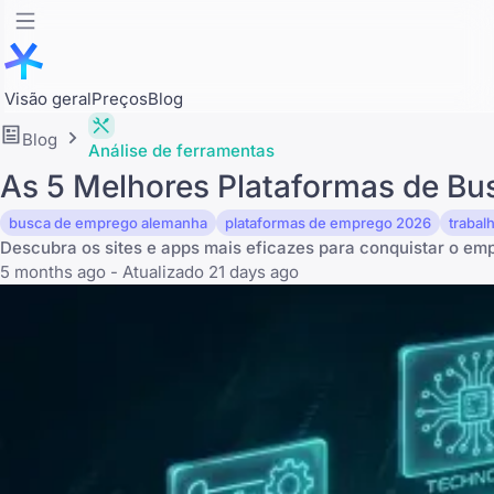
Visão geral
Preços
Blog
Blog
Análise de ferramentas
As 5 Melhores Plataformas de Bu
busca de emprego alemanha
plataformas de emprego 2026
trabal
Descubra os sites e apps mais eficazes para conquistar o 
5 months ago - Atualizado 21 days ago