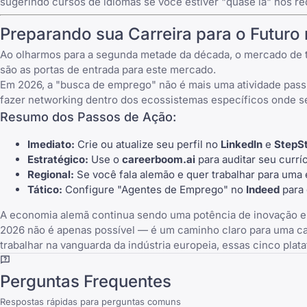
sugerindo cursos de idiomas se você estiver "quase lá" nos r
Preparando sua Carreira para o Futuro
Ao olharmos para a segunda metade da década, o mercado de t
são as portas de entrada para este mercado.
Em 2026, a "busca de emprego" não é mais uma atividade passiv
fazer networking dentro dos ecossistemas específicos onde 
Resumo dos Passos de Ação:
Imediato:
Crie ou atualize seu perfil no
LinkedIn
e
StepS
Estratégico:
Use o
careerboom.ai
para auditar seu curr
Regional:
Se você fala alemão e quer trabalhar para uma 
Tático:
Configure "Agentes de Emprego" no
Indeed
para 
A economia alemã continua sendo uma potência de inovação e 
2026 não é apenas possível — é um caminho claro para uma carre
trabalhar na vanguarda da indústria europeia, essas cinco plat
Perguntas Frequentes
Respostas rápidas para perguntas comuns