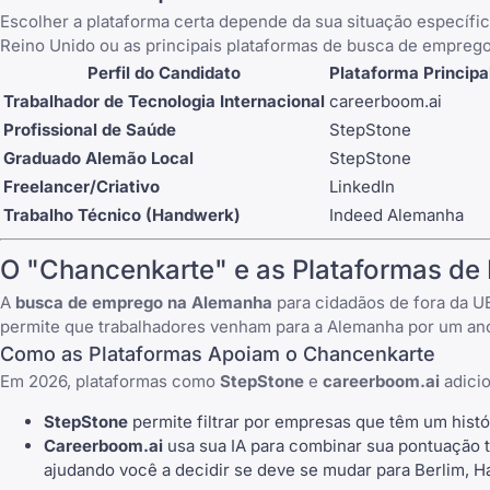
Escolher a plataforma certa depende da sua situação específi
Reino Unido
ou as
principais plataformas de busca de empreg
Perfil do Candidato
Plataforma Principa
Trabalhador de Tecnologia Internacional
careerboom.ai
Profissional de Saúde
StepStone
Graduado Alemão Local
StepStone
Freelancer/Criativo
LinkedIn
Trabalho Técnico (Handwerk)
Indeed Alemanha
O "Chancenkarte" e as Plataformas d
A
busca de emprego na Alemanha
para cidadãos de fora da U
permite que trabalhadores venham para a Alemanha por um ano
Como as Plataformas Apoiam o Chancenkarte
Em 2026, plataformas como
StepStone
e
careerboom.ai
adicio
StepStone
permite filtrar por empresas que têm um histór
Careerboom.ai
usa sua IA para combinar sua pontuação t
ajudando você a decidir se deve se mudar para Berlim, H