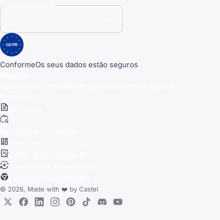
Country (USD)
GDPR
Conforme
Os seus dados estão seguros
Páginas
Visão geral
Preços
Blog
Privacidade
Termos de Uso
Produtos
Currículo
Pesquisa de emprego
Rastreador de empregos
Carta de apresentação
Candidatura automática
Extensão do navegador
© 2026, Made with
❤️
by
Castel