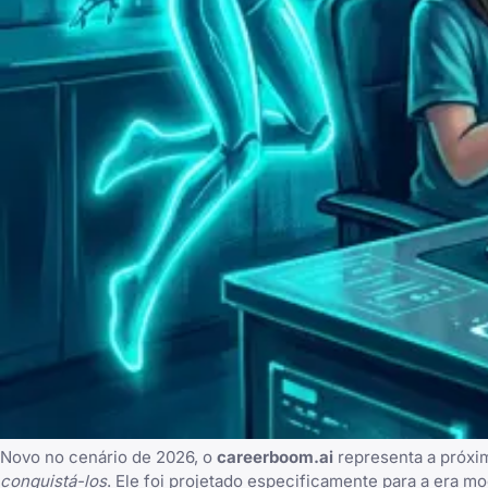
Novo no cenário de 2026, o
careerboom.ai
representa a próxi
conquistá-los
. Ele foi projetado especificamente para a era m