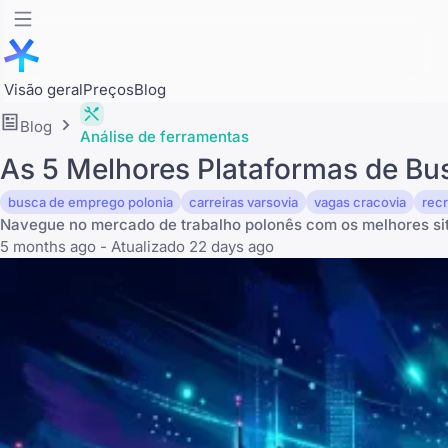
Visão geral
Preços
Blog
Blog
Análise de ferramentas
As 5 Melhores Plataformas de Bus
busca de emprego polonia
carreiras varsovia
vagas cracovia
recr
Navegue no mercado de trabalho polonês com os melhores sit
5 months ago - Atualizado 22 days ago