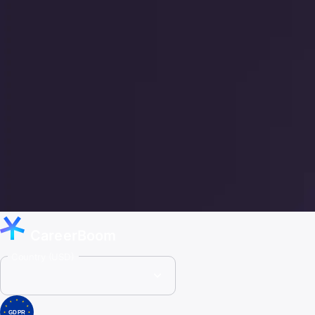
CareerBoom
Country (USD)
GDPR