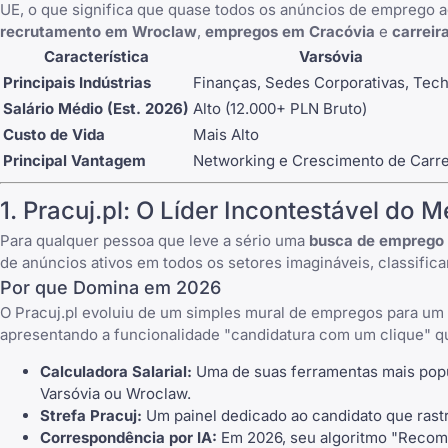
UE, o que significa que quase todos os anúncios de emprego a
recrutamento em Wroclaw
,
empregos em Cracóvia
e
carreir
Característica
Varsóvia
Principais Indústrias
Finanças, Sedes Corporativas, Tec
Salário Médio (Est. 2026)
Alto (12.000+ PLN Bruto)
Custo de Vida
Mais Alto
Principal Vantagem
Networking e Crescimento de Carre
1.
Pracuj.pl
: O Líder Incontestável do 
Para qualquer pessoa que leve a sério uma
busca de emprego 
de anúncios ativos em todos os setores imagináveis, classifi
Por que Domina em 2026
O
Pracuj.pl
evoluiu de um simples mural de empregos para um e
apresentando a funcionalidade "candidatura com um clique" q
Calculadora Salarial:
Uma de suas ferramentas mais popu
Varsóvia ou Wroclaw.
Strefa Pracuj:
Um painel dedicado ao candidato que rastr
Correspondência por IA:
Em 2026, seu algoritmo "Recome