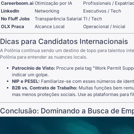
Careerboom.ai
Otimização por IA
Profissionais / Expatria
LinkedIn
Networking
Executivos / Tech
No Fluff Jobs
Transparência Salarial
TI / Tech
OLX Praca
Alcance Local
Operacional / Inicial
Dicas para Candidatos Internacionais
A Polônia continua sendo um destino de topo para talentos int
Polônia
para entender as nuances locais.
Patrocínio de Visto:
Procure pela tag "Work Permit Sup
indicar um golpe.
NIP e PESEL:
Familiarize-se com esses números de identi
B2B vs. Contrato de Trabalho:
Muitas funções bem remune
mas menos proteções sociais. Use as plataformas para filt
Conclusão: Dominando a Busca de Emp