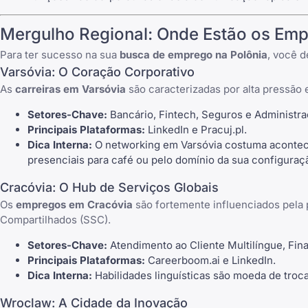
Mergulho Regional: Onde Estão os Em
Para ter sucesso na sua
busca de emprego na Polônia
, você 
Varsóvia: O Coração Corporativo
As
carreiras em Varsóvia
são caracterizadas por alta pressão 
Setores-Chave:
Bancário, Fintech, Seguros e Administra
Principais Plataformas:
LinkedIn
e
Pracuj.pl
.
Dica Interna:
O networking em Varsóvia costuma acontecer
presenciais para café ou pelo domínio da sua configuraç
Cracóvia: O Hub de Serviços Globais
Os
empregos em Cracóvia
são fortemente influenciados pela 
Compartilhados (SSC).
Setores-Chave:
Atendimento ao Cliente Multilíngue, Fina
Principais Plataformas:
Careerboom.ai
e
LinkedIn
.
Dica Interna:
Habilidades linguísticas são moeda de troca
Wroclaw: A Cidade da Inovação