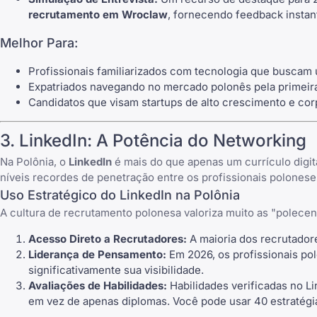
recrutamento em Wroclaw
, fornecendo feedback instan
Melhor Para:
Profissionais familiarizados com tecnologia que busca
Expatriados navegando no mercado polonês pela primeira
Candidatos que visam startups de alto crescimento e cor
3.
LinkedIn
: A Potência do Networking
Na Polônia, o
LinkedIn
é mais do que apenas um currículo digita
níveis recordes de penetração entre os profissionais polonese
Uso Estratégico do
LinkedIn
na Polônia
A cultura de recrutamento polonesa valoriza muito as "polecen
Acesso Direto a Recrutadores:
A maioria dos recrutador
Liderança de Pensamento:
Em 2026, os profissionais p
significativamente sua visibilidade.
Avaliações de Habilidades:
Habilidades verificadas no
Li
em vez de apenas diplomas. Você pode usar
40 estratégi