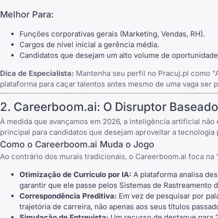
Melhor Para:
Funções corporativas gerais (Marketing, Vendas, RH).
Cargos de nível inicial a gerência média.
Candidatos que desejam um alto volume de oportunidad
Dica de Especialista:
Mantenha seu perfil no
Pracuj.pl
como "A
plataforma para caçar talentos antes mesmo de uma vaga ser p
2.
Careerboom.ai
: O Disruptor Basead
À medida que avançamos em 2026, a inteligência artificial n
principal para candidatos que desejam aproveitar a tecnologi
Como o
Careerboom.ai
Muda o Jogo
Ao contrário dos murais tradicionais, o
Careerboom.ai
foca na 
Otimização de Currículo por IA:
A plataforma analisa des
garantir que ele passe pelos Sistemas de Rastreamento 
Correspondência Preditiva:
Em vez de pesquisar por pal
trajetória de carreira, não apenas aos seus títulos passad
Simulação de Entrevista:
Um recurso de destaque para 20