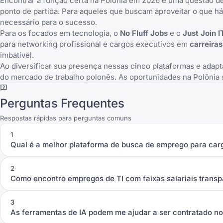
Encontrar a função certa na Polônia em 2026 é uma questão de
ponto de partida. Para aqueles que buscam aproveitar o que h
necessário para o sucesso.
Para os focados em tecnologia, o
No Fluff Jobs
e o
Just Join I
para networking profissional e cargos executivos em
carreira
imbatível.
Ao diversificar sua presença nessas cinco plataformas e ada
do mercado de trabalho polonês. As oportunidades na Polônia s
Perguntas Frequentes
Respostas rápidas para perguntas comuns
1
Qual é a melhor plataforma de busca de emprego para carg
2
Como encontro empregos de TI com faixas salariais transp
3
As ferramentas de IA podem me ajudar a ser contratado n