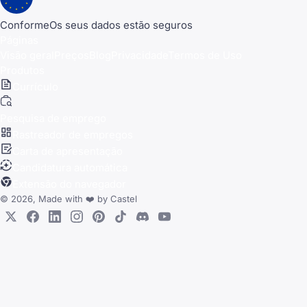
Conforme
Os seus dados estão seguros
Páginas
Visão geral
Preços
Blog
Privacidade
Termos de Uso
Produtos
Currículo
Pesquisa de emprego
Rastreador de empregos
Carta de apresentação
Candidatura automática
Extensão do navegador
© 2026, Made with
❤️
by
Castel