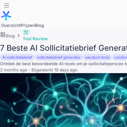
Overzicht
Prijzen
Blog
Blog
Tool Review
7 Beste AI Sollicitatiebrief Gene
AI sollicitatiebrief
sollicitatiebrief generator
vacature tools
carrièr
Ontdek de best beoordeelde AI-tools om je sollicitatieproces 
2 months ago - Bijgewerkt 19 days ago