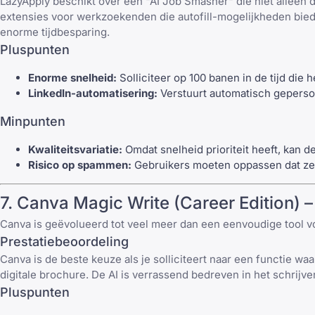
LazyApply
beschikt over een "AI Job Smasher" die niet alleen de
extensies voor werkzoekenden
die autofill-mogelijkheden bied
enorme tijdbesparing.
Pluspunten
Enorme snelheid:
Solliciteer op 100 banen in de tijd die 
LinkedIn-automatisering:
Verstuurt automatisch geperson
Minpunten
Kwaliteitsvariatie:
Omdat snelheid prioriteit heeft, kan d
Risico op spammen:
Gebruikers moeten oppassen dat ze d
7.
Canva
Magic Write (Career Edition) –
Canva
is geëvolueerd tot veel meer dan een eenvoudige tool v
Prestatiebeoordeling
Canva
is de beste keuze als je solliciteert naar een functie waa
digitale brochure. De AI is verrassend bedreven in het schrijve
Pluspunten