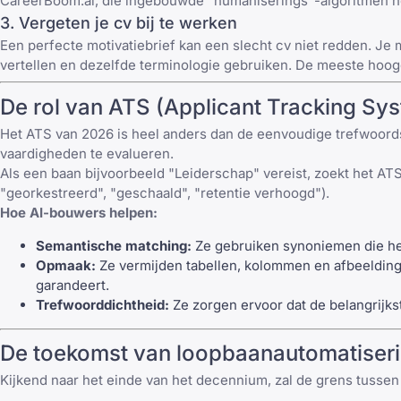
CareerBoom.ai, die ingebouwde "humaniserings"-algoritmen hee
3. Vergeten je cv bij te werken
Een perfecte motivatiebrief kan een slecht cv niet redden. Je m
vertellen en dezelfde terminologie gebruiken. De meeste hoogg
De rol van ATS (Applicant Tracking Sy
Het ATS van 2026 is heel anders dan de eenvoudige trefwoo
vaardigheden te evalueren.
Als een baan bijvoorbeeld "Leiderschap" vereist, zoekt het AT
"georkestreerd", "geschaald", "retentie verhoogd").
Hoe AI-bouwers helpen:
Semantische matching:
Ze gebruiken synoniemen die het
Opmaak:
Ze vermijden tabellen, kolommen en afbeelding
garandeert
.
Trefwoorddichtheid:
Ze zorgen ervoor dat de belangrijk
De toekomst van loopbaanautomatiserin
Kijkend naar het einde van het decennium, zal de grens tusse