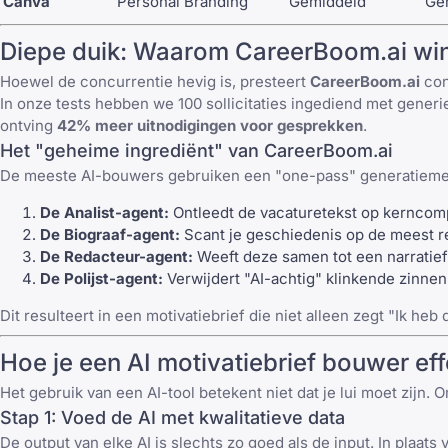
Canva
Personal Branding
Gemiddeld
Ge
Diepe duik: Waarom CareerBoom.ai win
Hoewel de concurrentie hevig is, presteert
CareerBoom.ai
con
In onze tests hebben we 100 sollicitaties ingediend met gener
ontving
42% meer uitnodigingen voor gesprekken
.
Het "geheime ingrediënt" van CareerBoom.ai
De meeste AI-bouwers gebruiken een "one-pass" generatiemet
De Analist-agent:
Ontleedt de vacaturetekst op kerncomp
De Biograaf-agent:
Scant je geschiedenis op de meest r
De Redacteur-agent:
Weeft deze samen tot een narratief 
De Polijst-agent:
Verwijdert "AI-achtig" klinkende zinnen 
Dit resulteert in een motivatiebrief die niet alleen zegt "Ik h
Hoe je een AI motivatiebrief bouwer ef
Het gebruik van een AI-tool betekent niet dat je lui moet zijn.
Stap 1: Voed de AI met kwalitatieve data
De output van elke AI is slechts zo goed als de input. In plaat