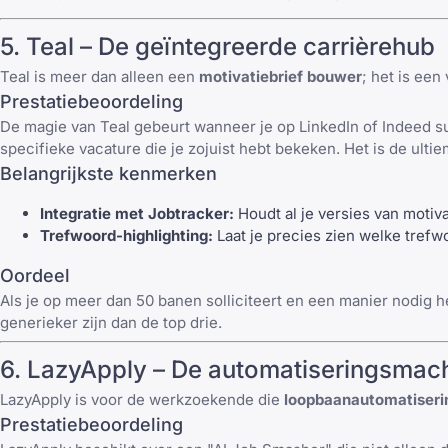
5.
Teal
– De geïntegreerde carrièrehub
Teal
is meer dan alleen een
motivatiebrief bouwer
; het is een
Prestatiebeoordeling
De magie van
Teal
gebeurt wanneer je op LinkedIn of Indeed su
specifieke vacature die je zojuist hebt bekeken. Het is de ultie
Belangrijkste kenmerken
Integratie met Jobtracker:
Houdt al je versies van motiv
Trefwoord-highlighting:
Laat je precies zien welke trefw
Oordeel
Als je op meer dan 50 banen solliciteert en een manier nodig h
generieker zijn dan de top drie.
6.
LazyApply
– De automatiseringsmac
LazyApply
is voor de werkzoekende die
loopbaanautomatiseri
Prestatiebeoordeling