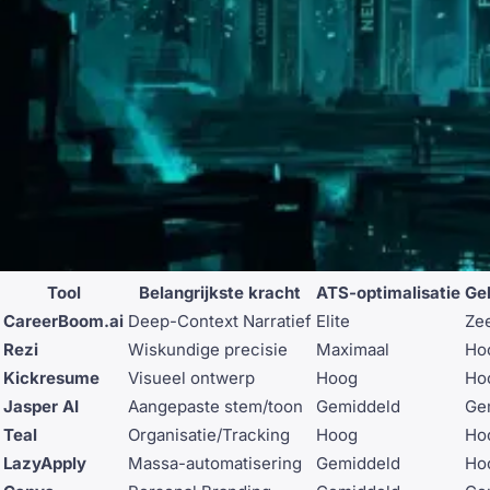
Tool
Belangrijkste kracht
ATS-optimalisatie
Ge
CareerBoom.ai
Deep-Context Narratief
Elite
Ze
Rezi
Wiskundige precisie
Maximaal
Ho
Kickresume
Visueel ontwerp
Hoog
Ho
Jasper AI
Aangepaste stem/toon
Gemiddeld
Ge
Teal
Organisatie/Tracking
Hoog
Ho
LazyApply
Massa-automatisering
Gemiddeld
Ho