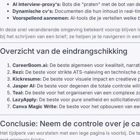
AI Interview-proxy's:
Bots die "praten" met de bot van d
Dynamische cv's:
Documenten die hun inhoud in real-tim
Voorspellend aannemen:
AI-tools die je vertellen welke 
In deze snel veranderende omgeving betekent voorop blijven lo
bij het schrijven van een brief; ze helpen je te navigeren in
Overzicht van de eindrangschikking
CareerBoom.ai:
De beste algemeen voor kwaliteit, narrat
Rezi
:
De beste voor strikte ATS-naleving en technische c
Kickresume
:
De beste voor visuele impact en creatieve p
Jasper AI
:
De beste voor degenen die totale controle will
Teal
:
De beste voor het organiseren van een complexe z
LazyApply
:
De beste voor pure snelheid en sollicitatievo
Canva
Magic Write:
De beste voor het opbouwen van een
Conclusie: Neem de controle over je ca
Het tijdperk van worstelen met een lege pagina is voorbij. De t
met minimale frictie.