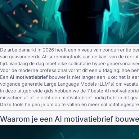
De arbeidsmarkt in 2026 heeft een niveau van concurrentie ber
van geavanceerde AI-screeningtools aan de kant van de recrui
tijd. Vandaag de dag moet elke sollicitatie hyper-gepersonalis
Voor de moderne professional vormt dit een uitdaging: hoe behou
Een
AI motivatiebrief
bouwer is niet langer een luxe; het is e
volgende generatie Large Language Models (LLM's) om vacatur
In deze uitgebreide gids hebben we de 7 beste AI motivatiebri
misschien af
of je echt een motivatiebrief nodig hebt
in dit ge
Deze tools helpen je om op te vallen en meer sollicitatiegesp
Waarom je een AI motivatiebrief bouwe