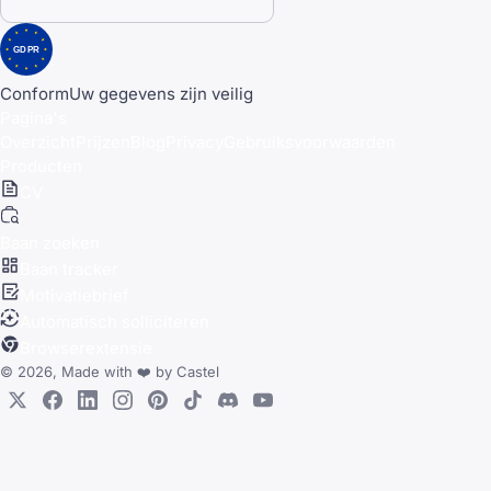
GDPR
Conform
Uw gegevens zijn veilig
Pagina's
Overzicht
Prijzen
Blog
Privacy
Gebruiksvoorwaarden
Producten
CV
Baan zoeken
Baan tracker
Motivatiebrief
Automatisch solliciteren
Browserextensie
© 2026, Made with
❤️
by
Castel