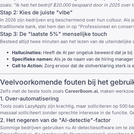
zoals:
"Ik heb het bedrijf $20.000 bespaard door in 2025 over 
Stap 2: Kies de juiste "vibe"
In 2026 zijn bedrijven erg beschermend over hun cultuur. Als je 
traditionele bank, stel hem dan in op "Professioneel en conser
Stap 3: De "laatste 5%" menselijke touch
Besteed altijd twee minuten aan het lezen van de uiteindelijke o
Hallucinaties:
Heeft de AI per ongeluk beweerd dat je bij
Specifieke namen:
Als je de naam van de hiring manager
Call to Action:
Zorg ervoor dat de slotverklaring sterk is 
Veelvoorkomende fouten bij het gebruik
Zelfs met de beste tools zoals
CareerBoom.ai
, maken werkzo
1. Over-automatisering
Tools zoals
LazyApply
zijn krachtig, maar solliciteren op 500 
massaal solliciteert zonder oprechte interesse in de functie. G
2. Het negeren van de "AI-detectie"-factor
Sommige bedrijven gebruiken nu AI-detectiesoftware om te zien o