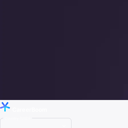
CareerBoom
Country (USD)