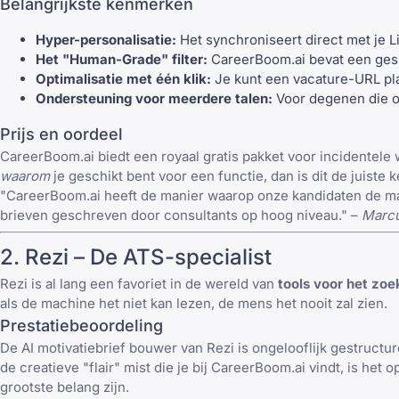
Belangrijkste kenmerken
Hyper-personalisatie:
Het synchroniseert direct met je L
Het "Human-Grade" filter:
CareerBoom.ai bevat een gespec
Optimalisatie met één klik:
Je kunt een vacature-URL plak
Ondersteuning voor meerdere talen:
Voor degenen die op
Prijs en oordeel
CareerBoom.ai biedt een royaal gratis pakket voor incidentele
waarom
je geschikt bent voor een functie, dan is dit de juiste 
"CareerBoom.ai heeft de manier waarop onze kandidaten de ma
brieven geschreven door consultants op hoog niveau." –
Marcu
2.
Rezi
– De ATS-specialist
Rezi
is al lang een favoriet in de wereld van
tools voor het zo
als de machine het niet kan lezen, de mens het nooit zal zien.
Prestatiebeoordeling
De AI motivatiebrief bouwer van Rezi is ongelooflijk gestructu
de creatieve "flair" mist die je bij CareerBoom.ai vindt, is he
grootste belang zijn.