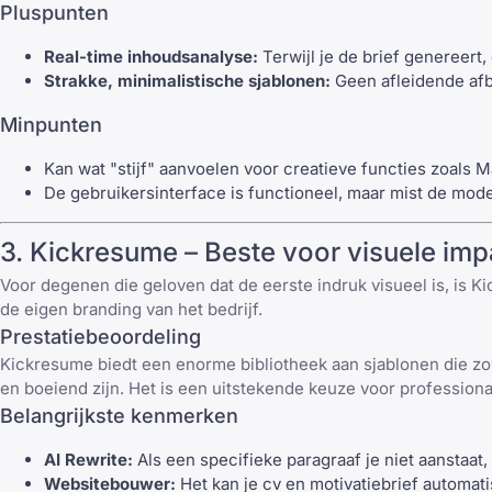
Pluspunten
Real-time inhoudsanalyse:
Terwijl je de brief genereert,
Strakke, minimalistische sjablonen:
Geen afleidende afb
Minpunten
Kan wat "stijf" aanvoelen voor creatieve functies zoals M
De gebruikersinterface is functioneel, maar mist de mod
3.
Kickresume
– Beste voor visuele imp
Voor degenen die geloven dat de eerste indruk visueel is, is
Ki
de eigen branding van het bedrijf.
Prestatiebeoordeling
Kickresume
biedt een enorme bibliotheek aan sjablonen die zo
en boeiend zijn. Het is een uitstekende keuze voor professional
Belangrijkste kenmerken
AI Rewrite:
Als een specifieke paragraaf je niet aanstaat, 
Websitebouwer:
Het kan je cv en motivatiebrief automati