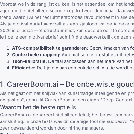
Voordat we in de ranglijst duiken, is het essentieel om het l
agenten die niet alleen scannen op trefwoorden, maar daadwerke
trend waarbij
AI het recruitmentproces revolutioneert
in alle s
Als je motivatiebrief aanvoelt als een sjabloon, zal de AI deze
2026 is cruciaal—of structuur mist, kan deze de eerste screeni
je
hoe je een motivatiebrief schrijft
die daadwerkelijk gelezen 
ATS-compatibiliteit te garanderen:
Gebruikmaken van fo
Contextuele mapping:
Automatisch je prestaties uit het 
Toon-kalibratie:
De taal aanpassen aan het merk van het 
Efficiëntie:
De tijd die aan een enkele sollicitatie wordt
1. CareerBoom.ai – De onbetwiste gou
Als het gaat om het snijvlak van kunstmatige intelligentie en pr
de gaatjes", gebruikt CareerBoom.ai een eigen "Deep-Context E
Waarom het de beste optie is
CareerBoom.ai genereert niet alleen tekst; het bouwt een narra
aansluiting. In onze tests was dit de enige tool die succesvol 
zeer gewaardeerd worden door hiring managers.