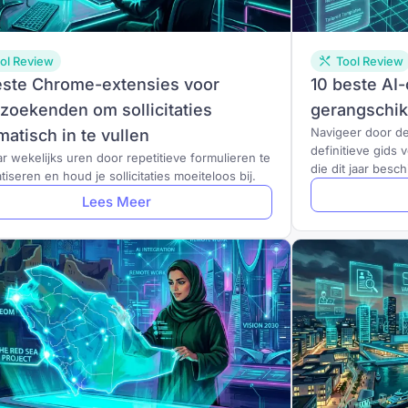
ol Review
Tool Review
este Chrome-extensies voor
10 beste AI
zoekenden om sollicitaties
gerangschik
Navigeer door de
matisch in te vullen
definitieve gids 
r wekelijks uren door repetitieve formulieren te
die dit jaar besch
iseren en houd je sollicitaties moeiteloos bij.
Lees Meer