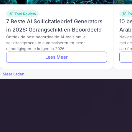
Tool Review
To
7 Beste AI Sollicitatiebrief Generators
10 b
in 2026: Gerangschikt en Beoordeeld
Arab
Ontdek de best beoordeelde AI-tools om je
Navige
sollicitatieproces te automatiseren en meer
met de
uitnodigingen te krijgen in 2026.
carrièr
Lees Meer
Meer Laden