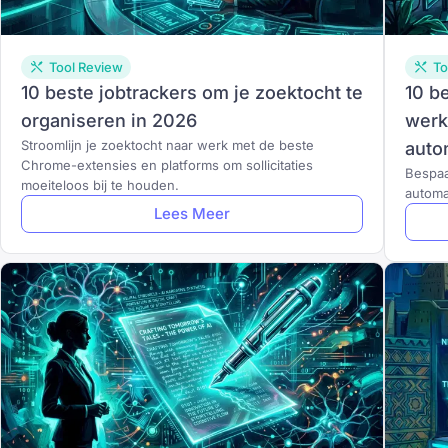
Tool Review
To
10 beste jobtrackers om je zoektocht te
10 b
organiseren in 2026
werk
Stroomlijn je zoektocht naar werk met de beste
auto
Chrome-extensies en platforms om sollicitaties
Bespaa
moeiteloos bij te houden.
automat
Lees Meer