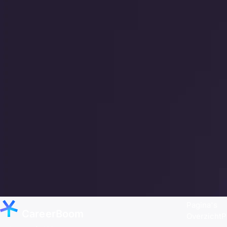
Pagina's
CareerBoom
Overzicht
P