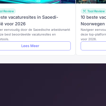
ol Review
Tool Review
este vacaturesites in Saoedi-
10 beste vac
ië voor 2026
Noorwegen v
er eenvoudig door de Saoedische arbeidsmarkt
Navigeer eenvou
ze best beoordeelde vacaturesites en
deze top-platfor
etools.
voor 2026.
Lees Meer