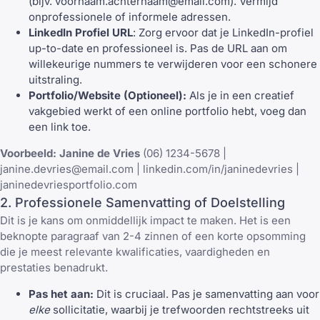
(bijv.
voornaam.achternaam@email.com
). Vermijd
onprofessionele of informele adressen.
LinkedIn Profiel URL
: Zorg ervoor dat je LinkedIn-profiel
up-to-date en professioneel is. Pas de URL aan om
willekeurige nummers te verwijderen voor een schonere
uitstraling.
Portfolio/Website (Optioneel):
Als je in een creatief
vakgebied werkt of een online portfolio hebt, voeg dan
een link toe.
Voorbeeld:
Janine de Vries
(06) 1234-5678 |
janine.devries@email.com
| linkedin.com/in/janinedevries |
janinedevriesportfolio.com
2. Professionele Samenvatting of Doelstelling
Dit is je kans om onmiddellijk impact te maken. Het is een
beknopte paragraaf van 2-4 zinnen of een korte opsomming
die je meest relevante kwalificaties, vaardigheden en
prestaties benadrukt.
Pas het aan:
Dit is cruciaal. Pas je samenvatting aan voor
elke
sollicitatie, waarbij je trefwoorden rechtstreeks uit