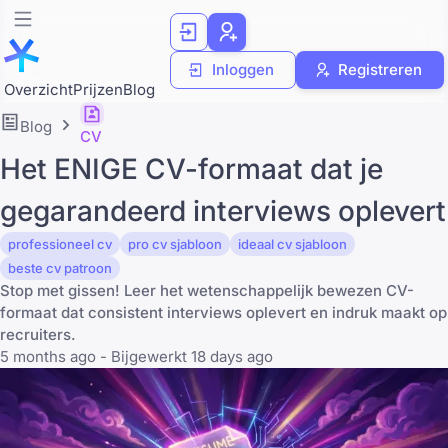
Inloggen
Registreren
Overzicht
Prijzen
Blog
Blog
CV
Het ENIGE CV-formaat dat je
gegarandeerd interviews oplevert
professioneel cv
pro cv sjabloon
ideaal cv sjabloon
beste cv patroon
Stop met gissen! Leer het wetenschappelijk bewezen CV-
formaat dat consistent interviews oplevert en indruk maakt op
recruiters.
5 months ago - Bijgewerkt 18 days ago