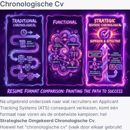
Chronologische Cv
Na uitgebreid onderzoek naar wat recruiters en Applicant
Tracking Systems (ATS) consequent verkiezen, komt één
formaat naar voren als de onbetwiste kampioen: het
Strategische Omgekeerd Chronologische Cv
.
Hoewel het "chronologische cv" (vaak door elkaar gebruikt