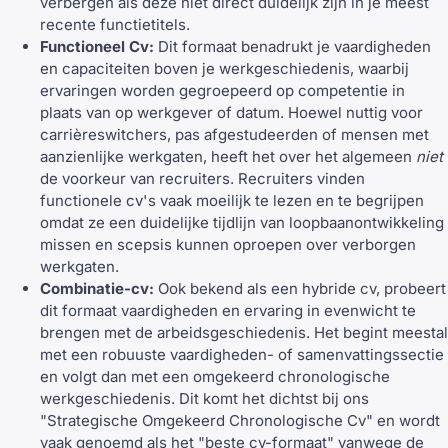
verbergen als deze niet direct duidelijk zijn in je meest
recente functietitels.
Functioneel Cv:
Dit formaat benadrukt je vaardigheden
en capaciteiten boven je werkgeschiedenis, waarbij
ervaringen worden gegroepeerd op competentie in
plaats van op werkgever of datum. Hoewel nuttig voor
carrièreswitchers
, pas afgestudeerden of mensen met
aanzienlijke werkgaten
, heeft het over het algemeen
niet
de voorkeur van recruiters. Recruiters vinden
functionele cv's vaak moeilijk te lezen en te begrijpen
omdat ze een duidelijke tijdlijn van loopbaanontwikkeling
missen en scepsis kunnen oproepen over verborgen
werkgaten.
Combinatie-cv:
Ook bekend als een hybride cv, probeert
dit formaat vaardigheden en ervaring in evenwicht te
brengen met de arbeidsgeschiedenis. Het begint meestal
met een robuuste vaardigheden- of samenvattingssectie
en volgt dan met een omgekeerd chronologische
werkgeschiedenis. Dit komt het dichtst bij ons
"Strategische Omgekeerd Chronologische Cv" en wordt
vaak genoemd als het "beste cv-formaat" vanwege de