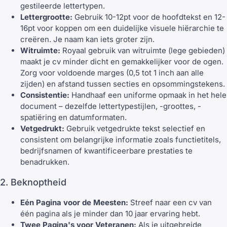
gestileerde lettertypen.
Lettergrootte:
Gebruik 10-12pt voor de hoofdtekst en 12-
16pt voor koppen om een duidelijke visuele hiërarchie te
creëren. Je naam kan iets groter zijn.
Witruimte:
Royaal gebruik van witruimte (lege gebieden)
maakt je cv minder dicht en gemakkelijker voor de ogen.
Zorg voor voldoende marges (0,5 tot 1 inch aan alle
zijden) en afstand tussen secties en opsommingstekens.
Consistentie:
Handhaaf een uniforme opmaak in het hele
document – dezelfde lettertypestijlen, -groottes, -
spatiëring en datumformaten.
Vetgedrukt:
Gebruik vetgedrukte tekst selectief en
consistent om belangrijke informatie zoals functietitels,
bedrijfsnamen of kwantificeerbare prestaties te
benadrukken.
2. Beknoptheid
Eén Pagina voor de Meesten:
Streef naar een cv van
één pagina als je minder dan 10 jaar ervaring hebt.
Twee Pagina's voor Veteranen:
Als je uitgebreide