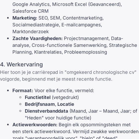
Google Analytics, Microsoft Excel (Geavanceerd),
Salesforce CRM
Marketing:
SEO, SEM, Contentmarketing,
Socialmediastrategie, E-mailcampagnes,
Marktonderzoek
Zachte Vaardigheden:
Projectmanagement, Data-
analyse, Cross-functionele Samenwerking, Strategische
Planning, Klantrelaties, Probleemoplossing
4. Werkervaring
Hier toon je je carrièrepad in "omgekeerd chronologische cv"
volgorde, beginnend met je meest recente functie.
Formaat:
Voor elke functie, vermeld:
Functietitel
(vetgedrukt)
Bedrijfsnaam
,
Locatie
Dienstverbanddata
(Maand, Jaar – Maand, Jaar; of
"Heden" voor huidige functie)
Actiewerkwoorden:
Begin elk opsommingsteken met
een
sterk actiewerkwoord
. Vermijd zwakke werkwoorden
zoals "verantwoordelijk voor", "hielp" of "deed".