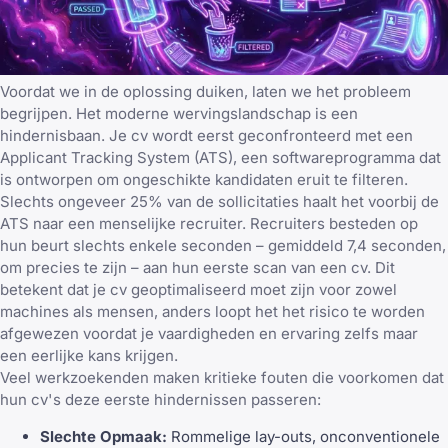
Voordat we in de oplossing duiken, laten we het probleem
begrijpen. Het moderne wervingslandschap is een
hindernisbaan. Je cv wordt eerst geconfronteerd met een
Applicant Tracking System (ATS), een softwareprogramma dat
is ontworpen om ongeschikte kandidaten eruit te filteren.
Slechts ongeveer 25% van de sollicitaties haalt het voorbij de
ATS naar een menselijke recruiter. Recruiters besteden op
hun beurt slechts enkele seconden – gemiddeld 7,4 seconden,
om precies te zijn – aan hun eerste scan van een cv. Dit
betekent dat je cv geoptimaliseerd moet zijn voor zowel
machines als mensen, anders loopt het het risico te worden
afgewezen voordat je vaardigheden en ervaring zelfs maar
een eerlijke kans krijgen.
Veel werkzoekenden maken
kritieke fouten
die voorkomen dat
hun cv's deze eerste hindernissen passeren:
Slechte Opmaak:
Rommelige lay-outs, onconventionele