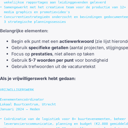
  wekelijkse rapportages aan leidinggevenden geleverd

• Samengewerkt met het creatieve team voor de productie van 12+ 
  media graphics en promotievideo's

• Concurrentiestrategieën onderzocht en bevindingen gedocumentee
Belangrijke elementen:
Begin elk punt met een
actiewerkwoord
(zie lijst hierond
Gebruik
specifieke getallen
(aantal projecten, stijgingsp
Focus op
prestaties
, niet alleen op taken
Gebruik
5-7 woorden per punt
voor bondigheid
Gebruik trefwoorden uit de vacaturetekst
Als je vrijwilligerswerk hebt gedaan:
VRIJWILLIGERSWERK

Evenementencoördinator

Lokaal Buurtcentrum, Utrecht

Januari 2024 – Heden

• Coördinatie van de logistiek voor 8+ buurtevenementen, beheer 
  leverancierscommunicatie, planning en budget (€2.000 gemiddeld