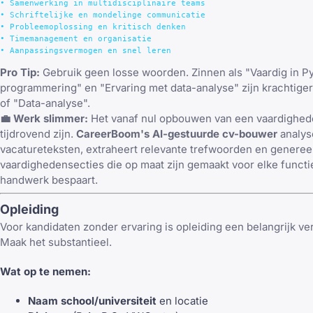
• Samenwerking in multidisciplinaire teams

• Schriftelijke en mondelinge communicatie

• Probleemoplossing en kritisch denken

• Timemanagement en organisatie

Pro Tip:
Gebruik geen losse woorden. Zinnen als "Vaardig in P
programmering" en "Ervaring met data-analyse" zijn krachtiger
of "Data-analyse".
💼 Werk slimmer:
Het vanaf nul opbouwen van een vaardighed
tijdrovend zijn.
CareerBoom's AI-gestuurde cv-bouwer
analys
vacatureteksten, extraheert relevante trefwoorden en generee
vaardighedensecties die op maat zijn gemaakt voor elke funct
handwerk bespaart.
Opleiding
Voor kandidaten zonder ervaring is opleiding een belangrijk v
Maak het substantieel.
Wat op te nemen:
Naam school/universiteit
en locatie