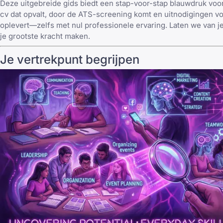
Deze uitgebreide gids biedt een stap-voor-stap blauwdruk voo
cv dat opvalt, door de ATS-screening komt en uitnodigingen v
oplevert—zelfs met nul professionele ervaring. Laten we van 
je grootste kracht maken.
Je vertrekpunt begrijpen