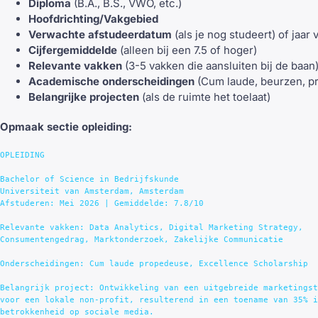
Diploma
(B.A., B.S., VWO, etc.)
Hoofdrichting/Vakgebied
Verwachte afstudeerdatum
(als je nog studeert) of jaar
Cijfergemiddelde
(alleen bij een 7.5 of hoger)
Relevante vakken
(3-5 vakken die aansluiten bij de baan
Academische onderscheidingen
(Cum laude, beurzen, pr
Belangrijke projecten
(als de ruimte het toelaat)
Opmaak sectie opleiding:
OPLEIDING

Bachelor of Science in Bedrijfskunde

Universiteit van Amsterdam, Amsterdam

Afstuderen: Mei 2026 | Gemiddelde: 7.8/10

Relevante vakken: Data Analytics, Digital Marketing Strategy, 

Consumentengedrag, Marktonderzoek, Zakelijke Communicatie

Onderscheidingen: Cum laude propedeuse, Excellence Scholarship

Belangrijk project: Ontwikkeling van een uitgebreide marketingst
voor een lokale non-profit, resulterend in een toename van 35% i