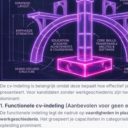
De cv-indeling is belangrijk omdat deze bepaalt hoe effectief j
presenteert. Voor kandidaten zonder werkgeschiedenis zijn tw
dominant:
1.
Functionele cv-indeling
(Aanbevolen voor geen e
De functionele indeling legt de nadruk op
vaardigheden in pla
werkgeschiedenis
. Het groepeert je capaciteiten in categorieë
opleiding prominent.