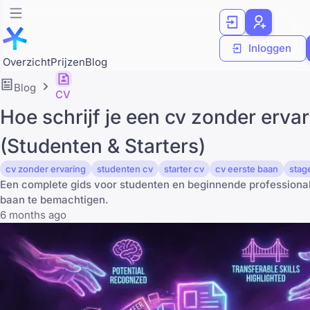
Inloggen
Overzicht
Prijzen
Blog
Blog
CV
Hoe schrijf je een cv zonder erva
(Studenten & Starters)
cv zonder ervaring
studenten cv
starter cv
cv eerste baan
stag
Een complete gids voor studenten en beginnende professiona
baan te bemachtigen.
6 months ago