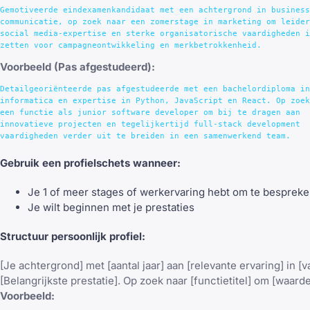
Gemotiveerde eindexamenkandidaat met een achtergrond in business
communicatie, op zoek naar een zomerstage in marketing om leider
social media-expertise en sterke organisatorische vaardigheden i
Voorbeeld (Pas afgestudeerd):
Detailgeoriënteerde pas afgestudeerde met een bachelordiploma in
informatica en expertise in Python, JavaScript en React. Op zoek
een functie als junior software developer om bij te dragen aan 

innovatieve projecten en tegelijkertijd full-stack development 

Gebruik een profielschets wanneer:
Je 1 of meer stages of werkervaring hebt om te besprek
Je wilt beginnen met je prestaties
Structuur persoonlijk profiel:
[Je achtergrond] met [aantal jaar] aan [relevante ervaring] in [
[Belangrijkste prestatie]. Op zoek naar [functietitel] om [waard
Voorbeeld: