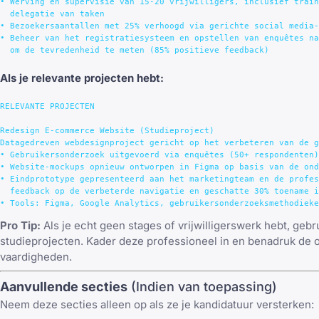
• Werving en supervisie van 15-20 vrijwilligers, inclusief train
  delegatie van taken

• Bezoekersaantallen met 25% verhoogd via gerichte social media-
• Beheer van het registratiesysteem en opstellen van enquêtes na
Als je relevante projecten hebt:
RELEVANTE PROJECTEN

Redesign E-commerce Website (Studieproject)

Datagedreven webdesignproject gericht op het verbeteren van de g
• Gebruikersonderzoek uitgevoerd via enquêtes (50+ respondenten)
• Website-mockups opnieuw ontworpen in Figma op basis van de ond
• Eindprototype gepresenteerd aan het marketingteam en de profes
  feedback op de verbeterde navigatie en geschatte 30% toename i
Pro Tip:
Als je echt geen stages of vrijwilligerswerk hebt, gebr
studieprojecten. Kader deze professioneel in en benadruk de 
vaardigheden.
Aanvullende secties
(Indien van toepassing)
Neem deze secties alleen op als ze je kandidatuur versterken: