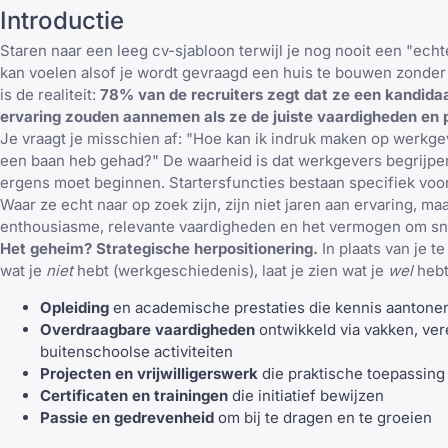
Introductie
Staren naar een leeg cv-sjabloon terwijl je nog nooit een "ech
kan voelen alsof je wordt gevraagd een huis te bouwen zonder 
is de realiteit:
78% van de recruiters zegt dat ze een kandidaa
ervaring zouden aannemen als ze de juiste vaardigheden en p
Je vraagt je misschien af: "Hoe kan ik indruk maken op werkgev
een baan heb gehad?" De waarheid is dat werkgevers begrijpe
ergens moet beginnen. Startersfuncties bestaan specifiek voor 
Waar ze echt naar op zoek zijn, zijn niet jaren aan ervaring, maa
enthousiasme, relevante vaardigheden en het vermogen om sne
Het geheim? Strategische herpositionering.
In plaats van je t
wat je
niet
hebt (werkgeschiedenis), laat je zien wat je
wel
hebt
Opleiding
en academische prestaties die kennis aantone
Overdraagbare vaardigheden
ontwikkeld via vakken, ve
buitenschoolse activiteiten
Projecten en vrijwilligerswerk
die praktische toepassing 
Certificaten en trainingen
die initiatief bewijzen
Passie en gedrevenheid
om bij te dragen en te groeien