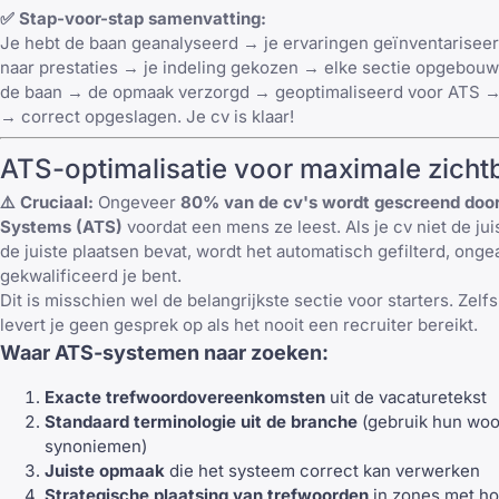
✅ Stap-voor-stap samenvatting:
Je hebt de baan geanalyseerd → je ervaringen geïnventarisee
naar prestaties → je indeling gekozen → elke sectie opgebou
de baan → de opmaak verzorgd → geoptimaliseerd voor ATS →
→ correct opgeslagen. Je cv is klaar!
ATS-optimalisatie voor maximale zicht
⚠️ Cruciaal:
Ongeveer
80% van de cv's wordt gescreend door
Systems (ATS)
voordat een mens ze leest. Als je cv niet de ju
de juiste plaatsen bevat, wordt het automatisch gefilterd, ong
gekwalificeerd je bent.
Dit is misschien wel de belangrijkste sectie voor starters. Zelf
levert je geen gesprek op als het nooit een recruiter bereikt.
Waar ATS-systemen naar zoeken:
Exacte trefwoordovereenkomsten
uit de vacaturetekst
Standaard terminologie uit de branche
(gebruik hun woo
synoniemen)
Juiste opmaak
die het systeem correct kan verwerken
Strategische plaatsing van trefwoorden
in zones met hog