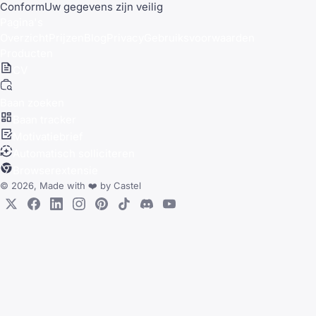
Conform
Uw gegevens zijn veilig
Pagina's
Overzicht
Prijzen
Blog
Privacy
Gebruiksvoorwaarden
Producten
CV
Baan zoeken
Baan tracker
Motivatiebrief
Automatisch solliciteren
Browserextensie
© 2026, Made with
❤️
by
Castel