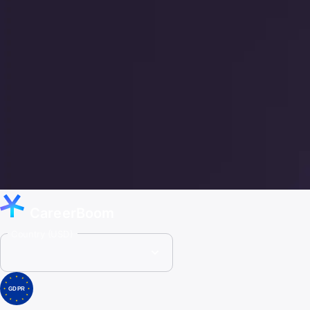
CareerBoom
Country (USD)
GDPR