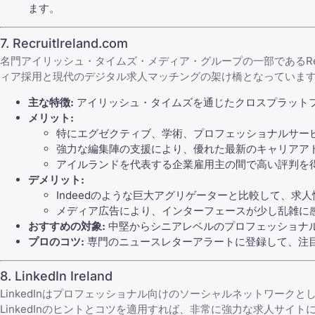
ます。
7. RecruitIreland.com
名門アイリッシュ・タイムズ・メディア・グループの一部であるRec
ィア採用と現代のデジタル求人マッチングの架け橋となっていま
主な特徴:
アイリッシュ・タイムズを通じたクロスプラット
メリット:
特にエグゼクティブ、学術、プロフェッショナルサー
強力な編集陣の支援により、優れた最新のキャリアア
アイルランドを代表する企業雇用主の間で高い評判を
デメリット:
Indeedのような巨大アグリゲーターと比較して、求
メディア広告により、インターフェースが少し乱雑に
おすすめの対象:
中堅からシニアレベルのプロフェッショナ
プロのコツ:
専門のニュースレターアラートに登録して、注
8. LinkedIn Ireland
LinkedInはプロフェッショナル向けのソーシャルネットワー
LinkedInのヒントとコツ
を適用すれば、非常に強力な求人サイト