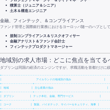
積算士（ジュニア＆シニア）
土木＆構造エンジニア
金融、フィンテック、＆コンプライアンス
ファンド管理と国際銀行業務におけるヨーロッパ随一のハブとし
規制コンプライアンス＆リスクオフィサー
金融アナリスト＆ファンド会計士
フィンテックプロダクトマネージャー
地域別の求人市場：どこに焦点を当てる
ダブリンは同国の経済のエンジンですが、求職活動を首都だけに
+---------------------------------------------------------------
|                    アイルランドの地域別の強み                   |

+------------------+--------------------------------------------
| 地域             | 主な産業の強み                               |

+------------------+--------------------------------------------
| ダブリン         | テック本社、金融、専門サービス               |

+------------------+--------------------------------------------
| コーク           | 製薬、バイオテック、サイバーセキュリティ、海事 |

+------------------+--------------------------------------------