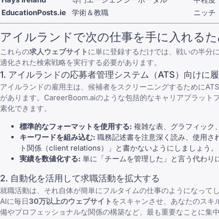
EducationPosts.ie
学術＆教職
ニッチ
アイルランドで次の仕事を手に入れるた
これらの
求人ウェブサイト
に単に登録するだけでは、戦いの半分
適化された検索戦略を実行する必要があります。
1. アイルランドの応募者管理システム（ATS）向けに
アイルランドの雇用主は、候補者をスクリーニングするためにAT
があります。
CareerBoom.ai
のような包括的なキャリアプラットフ
素化できます。
標準的なフォーマットを使用する:
複雑な表、グラフィック、ま
キーワードを組み込む:
職務記述書を注意深く読み、使用されて
ト関係（client relations）」と書かないようにしましょう。
実績を数値化する:
単に「チームを管理した」と言う代わりに
2. 自動化を活用して求職活動を拡大する
就職活動は、それ自体が簡単にフルタイムの仕事のようになって
AIに毎日
30万以上のウェブサイト
をスキャンさせ、あなたのスキ
備やプロフェッショナルな関係の構築など、最も重要なことに集