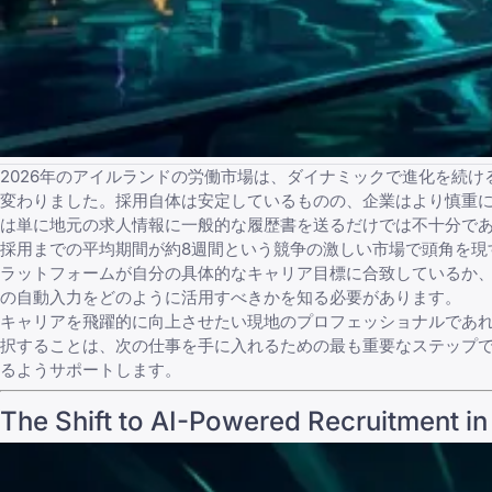
2026年のアイルランドの労働市場は、ダイナミックで進化を続
変わりました。採用自体は安定しているものの、企業はより慎重
は単に地元の求人情報に一般的な履歴書を送るだけでは不十分で
採用までの平均期間が約8週間という競争の激しい市場で頭角を現
ラットフォームが自分の具体的なキャリア目標に合致しているか
の自動入力
をどのように活用すべきかを知る必要があります。
キャリアを飛躍的に向上させたい現地のプロフェッショナルであれ、重要なスキ
択することは、次の仕事を手に入れるための最も重要なステップで
るようサポートします。
The Shift to AI-Powered Recruitment i