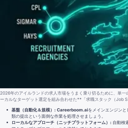
2026年のアイルランドの求人市場をうまく乗り切るために、単
ーカルなターゲット選定を組み合わせた**「求職スタック（Job Sea
基盤（自動化＆規模）:
Careerboom.ai
をメインエンジンと
類の提出という面倒な作業を処理させましょう。
ローカルなアプローチ（ニッチプラットフォーム）:
自動検