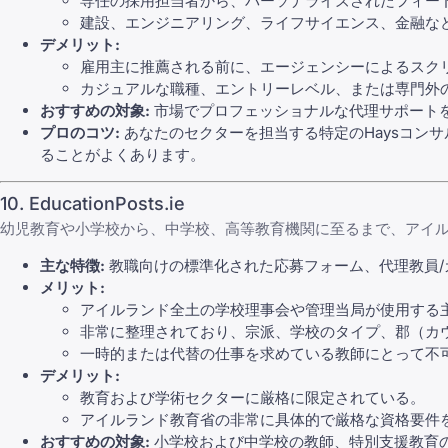
専任の採用担当者から、パーソナライズされたフィー
建設、エンジニアリング、ライフサイエンス、金融な
デメリット:
雇用主に推薦される前に、エージェンシーによるスク
カジュアルな職種、エントリーレベル、または専門外
おすすめの対象:
市場でプロフェッショナルな代理サポートを
プロのコツ:
あなたのセクターを担当する特定のHaysコン
ることがよくあります。
10. EducationPosts.ie
幼児教育や小学校から、中学校、高等教育機関に至るまで、アイルラン
主な特徴:
教職向けの標準化された応募フォーム、代理教員/
メリット:
アイルランド全土の学校理事会や管理当局が使用する
非常に整理されており、宗派、学校のタイプ、郡（カ
一時的または代替の仕事を求めている教師にとって不可欠な
デメリット:
教育および学術セクターに厳格に限定されている。
アイルランド教育省の非常に具体的で厳格な資格要件
おすすめの対象:
小学校および中学校の教師、特別支援教育