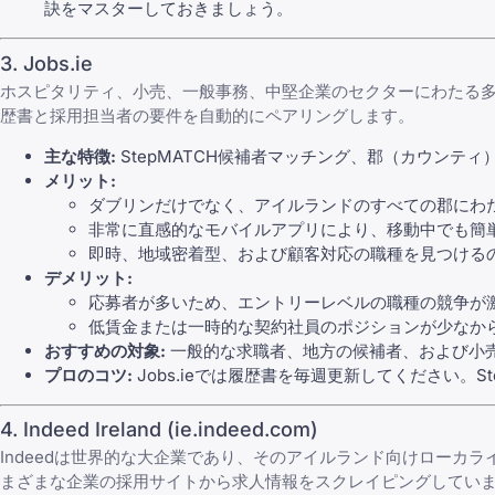
訣をマスターしておきましょう。
3. Jobs.ie
ホスピタリティ、小売、一般事務、中堅企業のセクターにわたる多様な
歴書と採用担当者の要件を自動的にペアリングします。
主な特徴:
StepMATCH候補者マッチング、郡（カウンテ
メリット:
ダブリンだけでなく、アイルランドのすべての郡にわ
非常に直感的なモバイルアプリにより、移動中でも簡
即時、地域密着型、および顧客対応の職種を見つける
デメリット:
応募者が多いため、エントリーレベルの職種の競争が
低賃金または一時的な契約社員のポジションが少なか
おすすめの対象:
一般的な求職者、地方の候補者、および小
プロのコツ:
Jobs.ieでは履歴書を毎週更新してください
4. Indeed Ireland (ie.indeed.com)
Indeedは世界的な大企業であり、そのアイルランド向けローカ
まざまな企業の採用サイトから求人情報をスクレイピングしてい