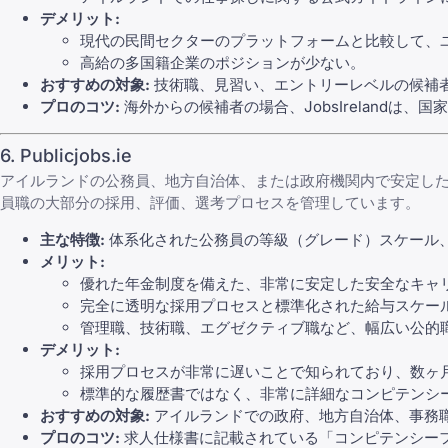
デメリット:
現代の民間セクターのプラットフォームと比較して、
高給の多国籍企業のポジションが少ない。
おすすめの対象:
技術職、見習い、エントリーレベルの候補
プロのコツ:
海外からの候補者の場合、JobsIreland
6. Publicjobs.ie
アイルランドの公務員、地方自治体、または政府機関内で安定した長期
員職の大部分の採用、評価、選考プロセスを管理しています。
主な特徴:
体系化された公務員の等級（グレード）スケール
メリット:
優れた年金制度を備えた、非常に安定した安全なキャ
完全に透明な採用プロセスと標準化された給与スケー
管理職、技術職、エグゼクティブ職など、幅広い公的
デメリット:
採用プロセスが非常に遅いことで知られており、数ヶ
標準的な履歴書ではなく、非常に詳細なコンピテンシ
おすすめの対象:
アイルランドでの政府、地方自治体、事務
プロのコツ:
求人仕様書に記載されている「コンピテンシー