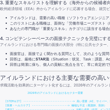
3. 重要なスキルリストを理解する（海外からの候補者
欧州経済領域（EEA）外からアイルランドに応募する場合、就労ビザへの最も早い
アイルランドは、需要の高い職種（ソフトウェアエンジニア
このリストにある職種は、面倒な「労働市場ニーズテスト（Lab
あなたの専門職が「重要なスキル」カテゴリに該当する場合
4. コンピテンシーベースの面接テクニックを完璧にす
アイルランドにおける専門職の面接の大部分（特に公共セクター
面接官は、
面接でよく聞かれる質問
として、次のような質問
回答は、厳格に
STAR法
（Situation：状況、Task：課題
回答は簡潔に保ち、個人の貢献に焦点を当て、常に肯定的で
アイルランドにおける主要な需要の高いセ
求職活動を効果的にターゲット化するには、2026年のアイルラ
                2026年のアイルランドにおけるセクター需要

   [STEM＆IT] -----------------------------> 高い需要（AI、サイバー
   [医療・ヘルスケア] ---------------------> 極端な不足（看護師、医師）

   [建設] ---------------------------------> 大幅な成長（住宅、インフラ