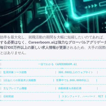
効率を最大化し、就職活動の期間を大幅に短縮したいのであれば
する必要はなく、Careerboom.aiは強力なグローバルアグリ
毎日100万件以上の新しい求人情報が更新
されるため、大手の国際
とはありません。
+---------------------------------------------------------------
|                      一目でわかる CAREERBOOM.AI                  
+------------------------------------+--------------------------
| 監視対象ソース総数                 | 300,000以上のウェブサイト  |

+------------------------------------+--------------------------
| 1日あたりの新規求人掲載数          | 世界中で1,000,000件以上    |

+------------------------------------+--------------------------
| 主なプレミアム機能                 | 自動検索＆自動応募         |

+------------------------------------+--------------------------
| 信頼実績                           | スタンフォード、ハーバード、MIT |