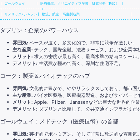
| ゴールウェイ     | 医療機器、クリエイティブ産業、研究開発（R&D） |

+------------------+--------------------------------------------
| リメリック/シャノン| 物流、航空、高度製造業                       |

ダブリン：企業のパワーハウス
雰囲気:
ペースが速く、多文化的で、非常に競争が激しい。
主な産業:
テック、国際金融、法務サービス、および企業本
メリット:
求人の密度が最も高く、最高水準の給与スケール
デメリット:
生活費が極めて高く、深刻な住宅不足。
コーク：製薬＆バイオテックのハブ
雰囲気:
文化的に豊かで、ややリラックスしており、都市圏
主な産業:
バイオ医薬品、医療機器製造、およびサイバーセ
メリット:
Apple、Pfizer、Janssenなどの巨大な世界的
デメリット:
ダブリンと比較して、公共交通インフラがまだ
ゴールウェイ：メドテック（医療技術）の首都
雰囲気:
芸術的でボヘミアン、そして非常に歓迎的な雰囲気