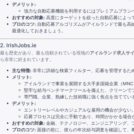
デメリット:
強力な自動応募機能を利用するにはプレミアムプラン
おすすめの対象:
高度にターゲットを絞った自動応募によっ
プロのコツ:
自動応募アルゴリズムがアイルランドで最も高給な
最適化しておきましょう。
2. IrishJobs.ie
最も歴史があり、最も信頼されている現地の
アイルランド求人サ
ら非常に好まれています。
主な特徴:
非常に詳細な検索フィルター、応募を管理するた
メリット:
アイルランドで事業を展開する大手多国籍企業（MN
堅牢な給与ベンチマークツールを備えた、クリーンで
専門職、企業、熟練した技術職に強く焦点を当ててい
デメリット:
エントリーレベルやカジュアルな雇用の機会が少ない
応募プロセスは完全に手動であり、時間がかかる場合
おすすめの対象:
金融、テクノロジー、エンジニアリング、
プロのコツ:
面接の前に、彼らの年次給与調査を確認して、希