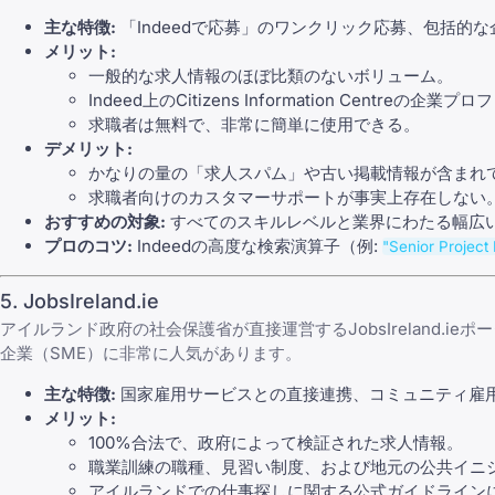
主な特徴:
「Indeedで応募」のワンクリック応募、包括的
メリット:
一般的な求人情報のほぼ比類のないボリューム。
Indeed上のCitizens Information Centreの企業プ
求職者は無料で、非常に簡単に使用できる。
デメリット:
かなりの量の「求人スパム」や古い掲載情報が含まれ
求職者向けのカスタマーサポートが事実上存在しない
おすすめの対象:
すべてのスキルレベルと業界にわたる幅広
プロのコツ:
Indeedの高度な検索演算子（例:
"Senior Project
5. JobsIreland.ie
アイルランド政府の社会保護省が直接運営する
JobsIreland.ie
ポー
企業（SME）に非常に人気があります。
主な特徴:
国家雇用サービスとの直接連携、コミュニティ雇用
メリット:
100%合法で、政府によって検証された求人情報。
職業訓練の職種、見習い制度、および地元の公共イニ
アイルランドでの仕事探しに関する公式ガイドライン