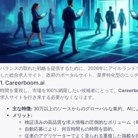
バランスの取れた戦略を提供するために、2026年にアイルランド
した総合求人サイト、政府のポータルサイト、業界特化型のニッ
1. Careerboom.ai
時間を重視し、市場を100%網羅したい候補者にとって、
Careerb
求人サイトを行き来する必要がなくなります。
主な特徴:
30万以上のソースからのグローバルな集約、AI
メリット:
検証済みの高品質な求人情報の圧倒的なボリューム（毎
自動応募により、何百時間もの時間を節約。
従来のアグリゲーターでよく見られる重複した掲載を