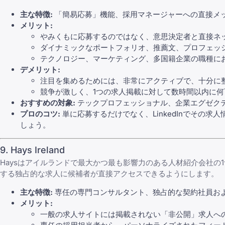
主な特徴:
「簡易応募」機能、採用マネージャーへの直接メッ
メリット:
やみくもに応募するのではなく、意思決定者と直接ネ
ダイナミックなポートフォリオ、推薦文、プロフェッ
テクノロジー、マーケティング、多国籍企業の職種に
デメリット:
注目を集めるためには、非常にアクティブで、十分に
競争が激しく、1つの求人掲載に対して数時間以内に
おすすめの対象:
テックプロフェッショナル、企業エグゼク
プロのコツ:
単に応募するだけでなく、LinkedInでその
しょう。
9. Hays Ireland
Haysはアイルランドで最大かつ最も影響力のある人材紹介会社
する独占的な求人に候補者が直接アクセスできるようにします。
主な特徴:
専任の専門コンサルタント、独占的な契約社員お
メリット:
一般の求人サイトには掲載されない「非公開」求人へ