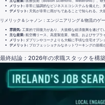
主な産業:
医療技術（Boston Scientific、Medtroni
メリット:
非常に協調的なビジネスエコシステムを備えた、
デメリット:
天気が非常に雨がちであることで知られる。大
リメリック＆シャノン：エンジニアリング＆物流のゲ
雰囲気:
工業的で回復力があり、大規模な経済復興を遂げて
主な産業:
航空機リース、高度製造業、物流、およびサプラ
メリット:
ダブリンやコークよりも大幅に手頃な住宅オプシ
デメリット:
プロフェッショナルなネットワーキングの規模
最終結論：2026年の求職スタックを構