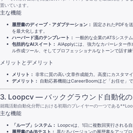
置いています。
主な機能
履歴書のディープ・アダプテーション：
固定されたPDFを
を最大化します。
ハーバード流のテンプレート：
一般的な企業のATSシステ
包括的なAIスイート：
AIApplyには、強力なカバーレター
ル作成ツール、そしてプロフェッショナルなトーンで話す練習がで
メリットとデメリット
メリット：
非常に質の高い文章作成能力。高度にカスタマイ
デメリット：
自動応募機能はCareerBoomほど「お任
3. Loopcv — バックグラウンド自動
就職活動自動化分野における初期のプレイヤーの一つである**
Loo
主な機能
「ループ」システム：
Loopcvは、1日に複数回実行される自
履歴書のA/Bテスト：
異なるバージョンの履歴書をアップロ