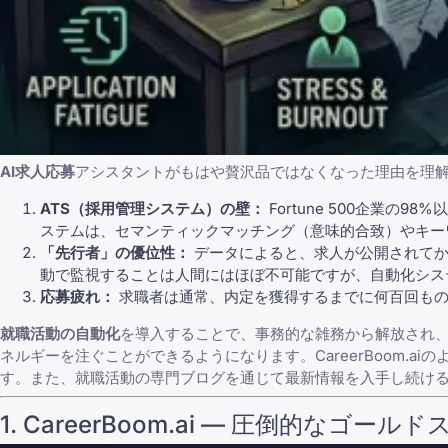
AI求人応募
アシスタントがもはや贅沢品ではなくなった理由を理
ATS（採用管理システム）の壁：
Fortune 500企業
ステムは、セマンティックマッチング（意味的合致）やキー
「先行者」の優位性：
データによると、求人が公開されてか
動で監視することは人間にはほぼ不可能ですが、自動化シス
応募疲れ：
求職者は通常、内定を獲得するまでに何百回もの
就職活動の自動化
を導入することで、事務的な雑務から解放され
ネルギーを注ぐことができるようになります。
CareerBoom.ai
の
す。また、
就職活動の専門ブログ
を通じて最新情報を入手し続け
1. CareerBoom.ai — 圧倒的なゴー