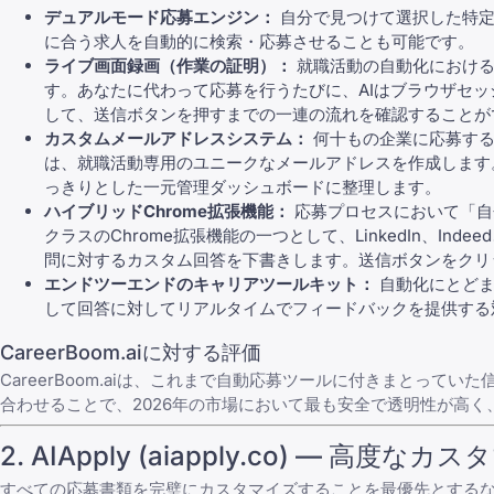
デュアルモード応募エンジン：
自分で見つけて選択した特定の
に合う求人を自動的に検索・応募させることも可能です。
ライブ画面録画（作業の証明）：
就職活動の自動化における
す。あなたに代わって応募を行うたびに、AIはブラウザセッ
して、送信ボタンを押すまでの一連の流れを確認することが
カスタムメールアドレスシステム：
何十もの企業に応募する
は、就職活動専用のユニークなメールアドレスを作成します
っきりとした一元管理ダッシュボードに整理します。
ハイブリッドChrome拡張機能：
応募プロセスにおいて「自分
クラスの
Chrome拡張機能
の一つとして、LinkedIn、
問に対するカスタム回答を下書きします。送信ボタンをクリ
エンドツーエンドのキャリアツールキット：
自動化にとどまら
して回答に対してリアルタイムでフィードバックを提供する
CareerBoom.aiに対する評価
CareerBoom.aiは、これまで自動応募ツールに付きまと
合わせることで、2026年の市場において最も安全で透明性が高
2. AIApply (aiapply.co) — 
すべての応募書類を完璧にカスタマイズすることを最優先とするな