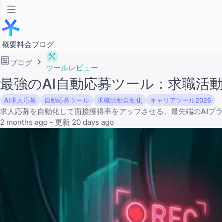
概要
料金
ブログ
ブログ
ツールレビュー
最強のAI自動応募ツール：求職活
AI求人応募
自動応募ツール
求職活動自動化
キャリアツール2026
求人応募を自動化して面接獲得率をアップさせる、最先端のAIプ
2 months ago - 更新 20 days ago