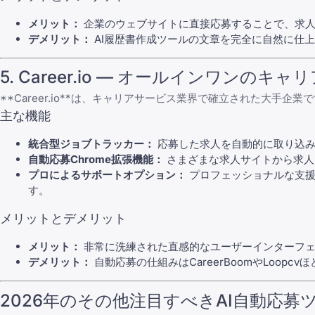
メリット：
企業のウェブサイトに直接応募することで、求人
デメリット：
AI履歴書作成ツールの文章を完全に自然に仕
5. Career.io — オールインワンのキ
**
Career.io
**は、キャリアサービス業界で確立された大手企業で
主な機能
統合型ジョブトラッカー：
応募した求人を自動的に取り込み
自動応募Chrome拡張機能：
さまざまな求人サイトから求人
プロによるサポートオプション：
プロフェッショナルな支援を
す。
メリットとデメリット
メリット：
非常に洗練された直感的なユーザーインターフェ
デメリット：
自動応募の仕組みはCareerBoomやLo
2026年のその他注目すべきAI自動応募