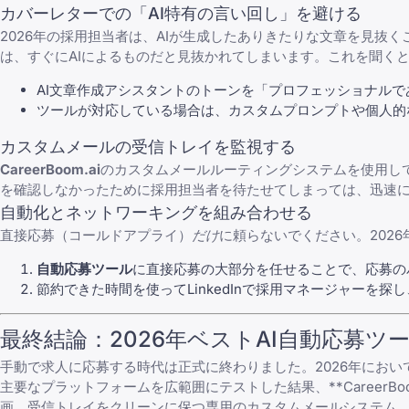
カバーレターでの「AI特有の言い回し」を避ける
2026年の採用担当者は、AIが生成したありきたりな文章を見抜
は、すぐにAIによるものだと見抜かれてしまいます。これを聞く
AI文章作成アシスタントのトーンを「プロフェッショナル
ツールが対応している場合は、カスタムプロンプトや個人的
カスタムメールの受信トレイを監視する
CareerBoom.ai
のカスタムメールルーティングシステムを使用し
を確認しなかったために採用担当者を待たせてしまっては、迅速
自動化とネットワーキングを組み合わせる
直接応募（コールドアプライ）
だけ
に頼らないでください。202
自動応募ツール
に直接応募の大部分を任せることで、応募の
節約できた時間を使ってLinkedInで採用マネージャー
最終結論：2026年ベストAI自動応募ツ
手動で求人に応募する時代は正式に終わりました。2026年にお
主要なプラットフォームを広範囲にテストした結果、**
CareerBo
画、受信トレイをクリーンに保つ専用のカスタムメールシステム、