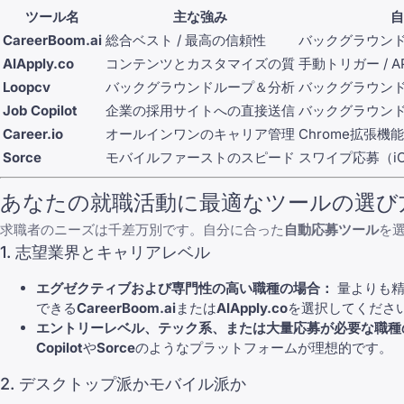
ツール名
主な強み
自
CareerBoom.ai
総合ベスト / 最高の信頼性
バックグラウンド
AIApply.co
コンテンツとカスタマイズの質
手動トリガー / AP
Loopcv
バックグラウンドループ＆分析
バックグラウン
Job Copilot
企業の採用サイトへの直接送信
バックグラウン
Career.io
オールインワンのキャリア管理
Chrome拡張機
Sorce
モバイルファーストのスピード
スワイプ応募（iOS
あなたの就職活動に最適なツールの選び
求職者のニーズは千差万別です。自分に合った
自動応募ツール
を
1. 志望業界とキャリアレベル
エグゼクティブおよび専門性の高い職種の場合：
量よりも精
できる
CareerBoom.ai
または
AIApply.co
を選択してくださ
エントリーレベル、テック系、または大量応募が必要な職種
Copilot
や
Sorce
のようなプラットフォームが理想的です。
2. デスクトップ派かモバイル派か