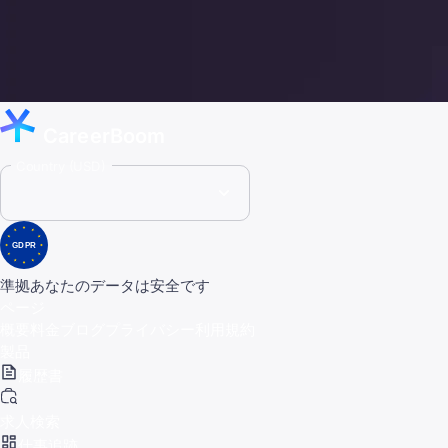
CareerBoom
Country (USD)
GDPR
準拠
あなたのデータは安全です
ページ
概要
料金
ブログ
プライバシー
利用規約
製品
履歴書
求人検索
仕事追跡