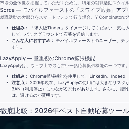
市場の全体像を把握していただくために、特定の就職活動スタイル
Sorce — モバイルファーストの「スワイプ応募」アプ
就職活動の大部分をスマートフォンで行う場合、Y Combinator
仕組み：
「求人版Tinder」をイメージしてください。気
して、バックグラウンドで応募を送信します。
こんな人におすすめ：
モバイルファーストのユーザー、テッ
す）。
LazyApply — 量重視のChrome拡張機能
LazyApply
は、ウェブ上で最も古い一括応募拡張機能の一つです
仕組み：
Chrome拡張機能を使用して、LinkedIn、Indee
注意点：
2026年現在、LazyApplyの使用には大きな
BAN（利用停止）につながる恐れがあります。さらに、複
は、避けるのが賢明です。
徹底比較：2026年ベスト自動応募ツー