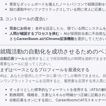
豊富なダッシュボードを備えたノートパソコンで就職活動を
朝の通勤中やソファでリラックスしている間に求人に応募し
3. コントロールの度合い
完全にお任せ：
条件を設定したら、寝ている間にシステムを
人間が確認するプロセスを挟む：
AIが採用担当者に不自然
きる
CareerBoom.aiのChrome拡張機能
を選択してください
就職活動の自動化を成功させるためのベ
自動応募ツール
を使用することで何百時間もの時間を節約できま
重要なルールに従ってください。
まずはベースとなるプロフィールを最適化する
AIは、あなたが提供したデータに基づいてしか動作できません。
ンワンプラットフォームを活用すると、履歴書を志望する求人票に
すっきりとした標準的なフォーマットを使用する（ATSの
勤務期間、職種名、主要なスキルが明確かつ正確に記載され
自動応募をオンにする前に、CareerBoomのATSスキ