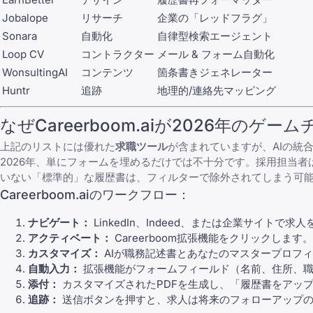
Jobalope
リサーチ
企業の「レッドフラグ」
Sonara
自動化
自律型検索エージェント
Loop CV
コントラクター
メール & フォーム自動化
WonsultingAI
コンテンツ
箇条書きジェネレーター
Huntr
追跡
地理的/連絡先マッピング
なぜCareerboom.aiが2026年のゲ
上記のリストには優れた
求職ツール
が含まれていますが、AIの統
2026年、単にフォームを埋めるだけでは不十分です。採用担当
いない「標準的」な履歴書は、フィルターで除外されてしまう可
Careerboom.aiのワークフロー：
ナビゲート：
LinkedIn、Indeed、または企業サイトで求
アクティベート：
Careerboom拡張機能をクリックします。
カスタマイズ：
AIが職務記述書とあなたのマスタープロフ
自動入力：
拡張機能がフォームフィールド（名前、住所、職
添付：
カスタマイズされたPDFを生成し、「履歴書をアッ
追跡：
送信ボタンを押すと、求人は将来のフォローアップの