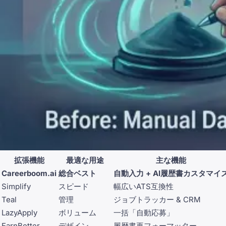
拡張機能
最適な用途
主な機能
Careerboom.ai
総合ベスト
自動入力 + AI履歴書カスタマイ
Simplify
スピード
幅広いATS互換性
Teal
管理
ジョブトラッカー & CRM
LazyApply
ボリューム
一括「自動応募」
EarnBetter
デザイン
履歴書再フォーマッター