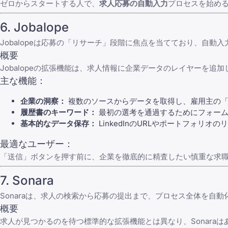
ゼロからスタートする人で、
求人応募の自動入力
プロセスを始め
6.
Jobalope
Jobalope
は応募の「リサーチ」段階に焦点を当てており、自動入
概要
Jobalopeの拡張機能は、求人情報に企業データのレイヤーを
主な機能：
企業の洞察：
複数のソースからデータを取得し、雇用主の「
履歴書のキーワード：
最初の選考を通過するためにフォーム
基本的なデータ保存：
LinkedInのURLやポートフォ
最適なユーザー：
「送信」ボタンを押す前に、企業を徹底的に精査したい慎重な求
7.
Sonara
Sonara
は、求人の検索から応募の提出まで、プロセス全体を自動化
概要
求人が見つかるのを待つ標準的な拡張機能とは異なり、Sonar