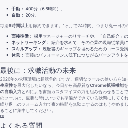
手動：
400分（6.6時間）。
自動：
20分。
毎週
6時間以上
を節約できます。1ヶ月で24時間、つまり丸一日
面接準備：
採用マネージャーのリサーチや、「自己紹介」
ネットワーキング：
紹介を求めて、その企業の現職従業員に
スキルアップ：
履歴書のギャップを埋めるためのコース受
休息：
面接のパフォーマンス低下につながるバーンアウト
最後に：求職活動の未来
2026年の求職環境は超競争的ですが、適切なツールの使い方を
生産性
を最大化したいなら、今日から高品質な
Chrome拡張機能
を
の自動入力
とAIによる書類カスタマイズの力を組み合わせること
のツールは、重要な時にいつでも準備ができている状態にしてく
繰り返しのフォーム入力で夜の時間を無駄にするのはもうやめま
ることに集中してください。
よくある質問