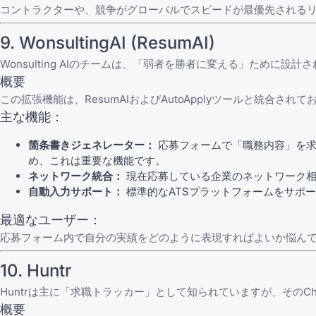
コントラクターや、競争がグローバルでスピードが最優先される
9.
WonsultingAI
(ResumAI)
Wonsulting AI
のチームは、「弱者を勝者に変える」ために設計さ
概要
この拡張機能は、ResumAIおよびAutoApplyツールと統
主な機能：
箇条書きジェネレーター：
応募フォームで「職務内容」を求
め、これは重要な機能です。
ネットワーク統合：
現在応募している企業のネットワーク相
自動入力サポート：
標準的なATSプラットフォームをサポ
最適なユーザー：
応募フォーム内で自分の実績をどのように表現すればよいか悩ん
10.
Huntr
Huntr
は主に「求職トラッカー」として知られていますが、そのCh
概要