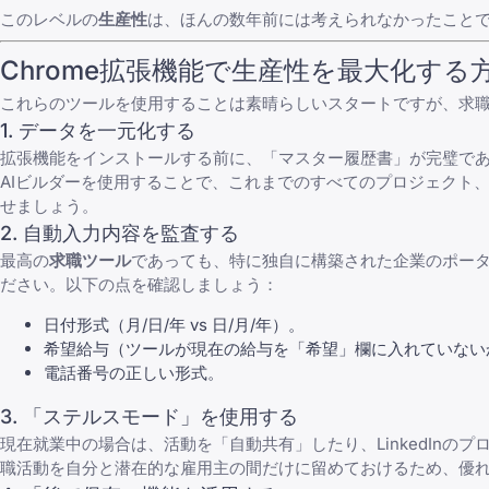
このレベルの
生産性
は、ほんの数年前には考えられなかったことで
Chrome拡張機能で生産性を最大化する
これらのツールを使用することは素晴らしいスタートですが、求
1. データを一元化する
拡張機能をインストールする前に、「マスター履歴書」が完璧で
AIビルダーを使用することで、これまでのすべてのプロジェクト
せましょう。
2. 自動入力内容を監査する
最高の
求職ツール
であっても、特に独自に構築された企業のポータ
ださい。以下の点を確認しましょう：
日付形式（月/日/年 vs 日/月/年）。
希望給与（ツールが現在の給与を「希望」欄に入れていない
電話番号の正しい形式。
3. 「ステルスモード」を使用する
現在就業中の場合は、活動を「自動共有」したり、LinkedIn
職活動を自分と潜在的な雇用主の間だけに留めておけるため、優