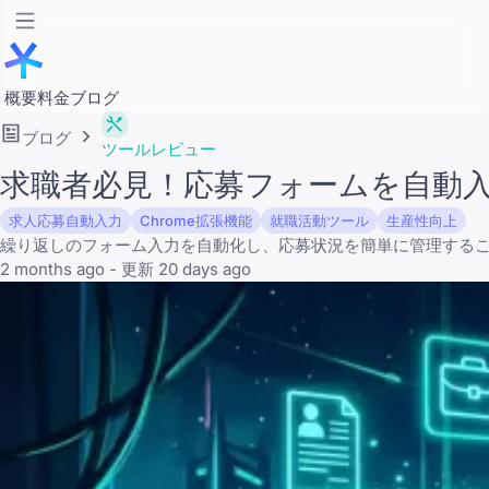
概要
料金
ブログ
ブログ
ツールレビュー
求職者必見！応募フォームを自動入力
求人応募自動入力
Chrome拡張機能
就職活動ツール
生産性向上
繰り返しのフォーム入力を自動化し、応募状況を簡単に管理する
2 months ago - 更新 20 days ago