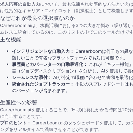
求人応募の自動入力
において、最も洗練され効率的な方法といえ
は包括的なキャリア・コパイロット（副操縦士）として機能しま
なぜこれが最良の選択肢なのか
Careerboom.aiは、求職活動における3つの大きな悩み（
ムレスに統合しているのは、このリストの中でこのツールだけで
主な機能：
インテリジェントな自動入力：
Careerboomは何千も
難しいことで有名なプラットフォームでも対応可能です。
履歴書とカバーレターの自動最適化：
これが「キラー機能」
書（ジョブディスクリプション）を分析し、AIを使用して
シームレスな添付：
AIが特定の職種に合わせて書類を最適
統合されたジョブトラッカー：
手動のスプレッドシートはも
のバージョンが含まれます。
生産性への影響
Careerboom.aiを使用することで、1件の応募にかかる時
に向上することです。
プロのヒント：
Careerboom.aiのダッシュボードを使用
ングをリアルタイムで洗練させることができます。