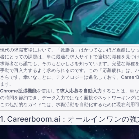
現代の求職市場において、「数勝負」はかつてないほど過酷になっ
者にとっての課題は、単に
最適な求人サイト
で適切な職種を見つ
求職者なら誰でも、そのもどかしさを知っています。完璧な職種を見つ
手動で再入力するよう求められるのです。この「応募疲れ」は、
さらです。幸いなことに、テクノロジーは進化しており、
CareerB
ます。
Chrome拡張機能
を使用して
求人応募を自動入力
することは、単な
の時間を節約でき、データ入力ではなく面接やネットワーキング
この包括的なガイドでは、求職活動を自動化するために現在利用可能
1. Careerboom.ai：オールインワン