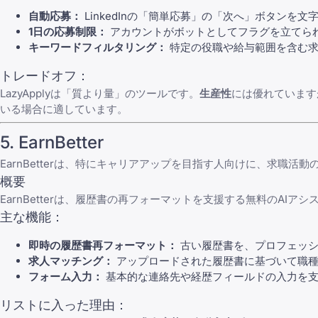
自動応募：
LinkedInの「簡単応募」の「次へ」ボタンを
1日の応募制限：
アカウントがボットとしてフラグを立てら
キーワードフィルタリング：
特定の役職や給与範囲を含む求
トレードオフ：
LazyApplyは「質より量」のツールです。
生産性
には優れています
いる場合に適しています。
5.
EarnBetter
EarnBetter
は、特にキャリアアップを目指す人向けに、求職活動の
概要
EarnBetterは、履歴書の再フォーマットを支援する無料のA
主な機能：
即時の履歴書再フォーマット：
古い履歴書を、プロフェッシ
求人マッチング：
アップロードされた履歴書に基づいて職種
フォーム入力：
基本的な連絡先や経歴フィールドの入力を
リストに入った理由：