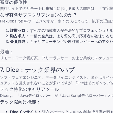
審査の優位性
無料サイトでのリモート
仕事探し
における最大の問題は、「在宅
なぜ有料サブスクリプションなのか？
FlexJobs
は有料サービスですが、多くの人にとって、以下の理由
詐欺ゼロ：
すべての掲載求人が合法的なプロフェッショナル
独占求人：
一部の企業は、より質の高い応募者を確保するため
会員特典：
キャリアコーチングや履歴書レビューへのアクセ
最適：
リモートワーク愛好家、フリーランサー、および柔軟なスケジュ
7.
Dice
：テック業界のハブ
ソフトウェアエンジニア、データサイエンティスト、またはサイ
ュアンスを捉えきれないことが多いですが、Diceはそのギャップ
テック特化のキャリアツール
Dice
は、「Javaデベロッパー」が「JavaScriptデベロッ
テック職向け機能：
Diceインサイト：
現在どのテックスキルの給与成長率が最