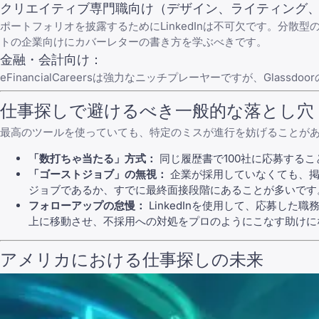
クリエイティブ専門職向け（デザイン、ライティング
ポートフォリオを披露するために
LinkedIn
は不可欠です。分散型
トの企業向けにカバーレターの書き方を学ぶべきです。
金融・会計向け：
eFinancialCareers
は強力なニッチプレーヤーですが、
Glassdoor
仕事探しで避けるべき一般的な落とし穴
最高のツールを使っていても、特定のミスが進行を妨げることが
「数打ちゃ当たる」方式：
同じ履歴書で100社に応募するこ
「ゴーストジョブ」の無視：
企業が採用していなくても、掲
ジョブであるか、すでに最終面接段階にあることが多いです
フォローアップの怠慢：
LinkedIn
を使用して、応募した職
上に移動させ、
不採用への対処
をプロのようにこなす助けに
アメリカにおける仕事探しの未来