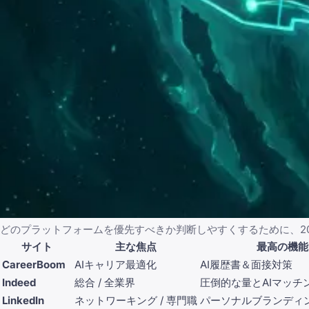
どのプラットフォームを優先すべきか判断しやすくするために、2
サイト
主な焦点
最高の機能
CareerBoom
AIキャリア最適化
AI履歴書＆面接対策
Indeed
総合 / 全業界
圧倒的な量とAIマッチ
LinkedIn
ネットワーキング / 専門職
パーソナルブランディング