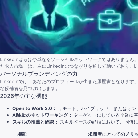
LinkedIn
はもはや単なるソーシャルネットワークではありません。
た求人市場」は、主にLinkedInのつながりを通じて動いており、
L
パーソナルブランディングの力
LinkedIn
では、あなたのプロフィールが生きた履歴書となります。202
な候補者を見つけ出します。
2026年の主な機能：
Open to Work 2.0：
リモート、ハイブリッド、またはオン
AI駆動のネットワーキング：
ターゲットにしている企業に基づ
スキルの推薦と確認：
スキルベースの経済において、同僚によ
機能
求職者にとってのメリ