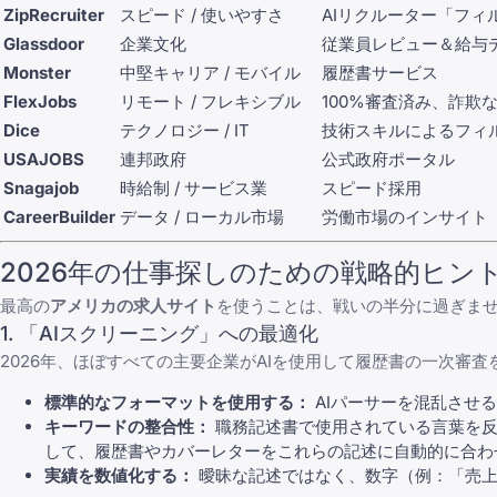
ZipRecruiter
スピード / 使いやすさ
AIリクルーター「フィ
Glassdoor
企業文化
従業員レビュー＆給与
Monster
中堅キャリア / モバイル
履歴書サービス
FlexJobs
リモート / フレキシブル
100%審査済み、詐欺
Dice
テクノロジー / IT
技術スキルによるフィ
USAJOBS
連邦政府
公式政府ポータル
Snagajob
時給制 / サービス業
スピード採用
CareerBuilder
データ / ローカル市場
労働市場のインサイト
2026年の仕事探しのための戦略的ヒン
最高の
アメリカの求人サイト
を使うことは、戦いの半分に過ぎま
1. 「AIスクリーニング」への最適化
2026年、ほぼすべての主要企業がAIを使用して履歴書の一次審
標準的なフォーマットを使用する：
AIパーサーを混乱させ
キーワードの整合性：
職務記述書で使用されている言葉を反映させ
して、履歴書やカバーレターをこれらの記述に自動的に合わ
実績を数値化する：
曖昧な記述ではなく、数字（例：「売上