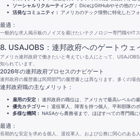
ソーシャルリクルーティング：
DiceはGitHubやその
活発なコミュニティ：
アメリカのテック情勢に特化したフォ
最適：
一般的な求人掲示板のノイズを避けたいテクノロジー専門職やIT
8.
USAJOBS
：連邦政府へのゲートウェ
アメリカ連邦政府で働きたいと考えている人にとって、
USAJOBS
知られています。
2026年の連邦政府プロセスのナビゲート
連邦政府の履歴書は民間部門の履歴書とは異なります。多くの場合
連邦政府職の主なメリット：
雇用の安定：
連邦政府の職位は、アメリカで最高レベルの雇
優先カテゴリー：
退役軍人、障害を持つ個人、平和部隊のボ
多様な機関：
NASAから農務省まで、ほぼすべての専門職
最適：
長期的な安定を求める個人、退役軍人、および公務に関心のある