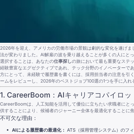
2026年を迎え、アメリカの労働市場の景観は劇的な変化を遂げま
法が変わりました。AI解雇の波を乗り越えることが多くの人にと
選択することは、あなたの
仕事探し
の旅において最も重要なステ
経験豊富なエグゼクティブであれ、テック分野のイノベーターで
方にとって、
未経験で履歴書を書く
には、採用担当者の注意を引
ームをレビューし、
2026年のベストジョブ100選
の1つを手に入れ
1.
CareerBoom
：AIキャリアコパイロッ
CareerBoom
は、人工知能を活用して優位に立ちたい求職者にとっ
供することにより、候補者のジャーニー全体を最適化することに
不可欠な理由：
AIによる履歴書の最適化：
ATS（採用管理システム）のフ