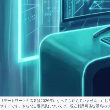
リモートワークの需要は2026年になっても衰えていません。む
サイトです。さらなる選択肢については、現在利用可能な
最高の