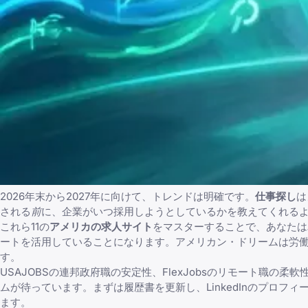
2026年末から2027年に向けて、トレンドは明確です。
仕事探し
は
される
前
に、企業がいつ採用しようとしているかを教えてくれる
これら11の
アメリカの求人サイト
をマスターすることで、あなたは
ートを活用していることになります。アメリカン・ドリームは労働
す。
USAJOBS
の連邦政府職の安定性、
FlexJobs
のリモート職の柔軟
ムが待っています。まずは履歴書を更新し、
LinkedIn
のプロフィ
ます。