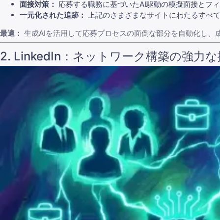
面接対策：
応募する職務に基づいたAI駆動の模擬面接とフ
一元化された追跡：
上記のさまざまなサイトにわたるすべて
最適：
生成AIを活用して応募プロセスの面倒な部分を自動化し、
2.
LinkedIn
：ネットワーク構築の強力な