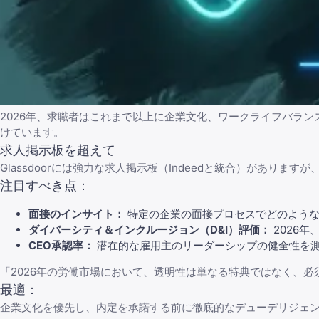
2026年、求職者はこれまで以上に企業文化、ワークライフバラ
けています。
求人掲示板を超えて
Glassdoor
には強力な求人掲示板（
Indeed
と統合）がありますが
注目すべき点：
面接のインサイト：
特定の企業の面接プロセスでどのような
ダイバーシティ＆インクルージョン（D&I）評価：
2026年
CEO承認率：
潜在的な雇用主のリーダーシップの健全性を
「2026年の労働市場において、透明性は単なる特典ではなく、必
最適：
企業文化を優先し、内定を承諾する前に徹底的なデューデリジェ