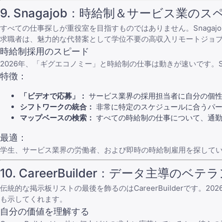
9.
Snagajob
：時給制＆サービス業のス
すべての仕事探しが重役室を目指すものではありません。
Snagajo
求職者は、魅力的な代替案として
学位不要の高収入リモートジョ
時給制採用のスピード
2026年、「ギグエコノミー」と時給制の仕事は動きが速いです。
特徴：
「ビデオで応募」：
サービス業界の採用担当者に自分の個性
シフトワークの統合：
非常に特定のスケジュールに合うパー
マップベースの検索：
すべての時給制の仕事について、通勤
最適：
学生、サービス業界の労働者、および即時の時給制雇用を探して
10.
CareerBuilder
：データ主導のベテラ
伝統的な掲示板リストの最後を飾るのは
CareerBuilder
です。20
も示してくれます。
自分の価値を理解する