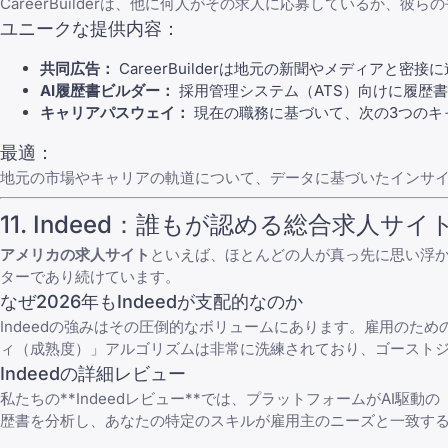
CareerBuilder
は、他に何人がその求人に応募しているか、彼らの
ユニークな提供内容：
共同広告：
CareerBuilderは地元の新聞やメディア
AI履歴書ビルダー：
採用管理システム（ATS）向けに履歴
キャリアパスウェイ：
現在の職務に基づいて、次の3つのキ
最適：
地元の市場やキャリアの軌道について、データに基づいたインサ
11.
Indeed
：誰もが認める総合求人サイ
アメリカの求人サイト
といえば、ほとんどの人が真っ先に思い浮
ターであり続けています。
なぜ2026年もIndeedが支配的なのか
Indeedの強みはその圧倒的なボリュームにあります。雇用のた
ィ（成熟度）」アルゴリズムは非常に洗練されており、ゴースト
Indeedの詳細レビュー
私たちの**
Indeed
レビュー**では、プラットフォームがAI駆動
歴書を分析し、あなたの特定のスキルが雇用主のニーズと一致す