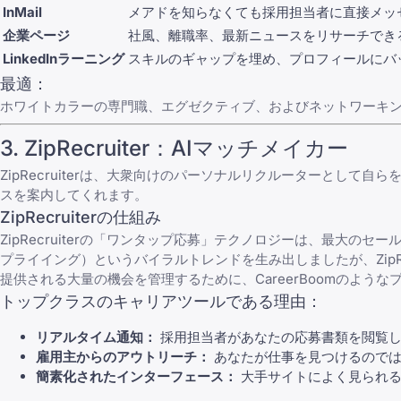
InMail
メアドを知らなくても採用担当者に直接メッ
企業ページ
社風、離職率、最新ニュースをリサーチでき
LinkedInラーニング
スキルのギャップを埋め、プロフィールにバ
最適：
ホワイトカラーの専門職、エグゼクティブ、およびネットワーキ
3.
ZipRecruiter
：AIマッチメイカー
ZipRecruiter
は、大衆向けのパーソナルリクルーターとして自ら
スを案内してくれます。
ZipRecruiterの仕組み
ZipRecruiter
の「ワンタップ応募」テクノロジーは、最大のセー
プライイング）というバイラルトレンドを生み出しましたが、Zip
提供される大量の機会を管理するために、
CareerBoom
のような
トップクラスのキャリアツールである理由：
リアルタイム通知：
採用担当者があなたの応募書類を閲覧し
雇用主からのアウトリーチ：
あなたが仕事を見つけるのでは
簡素化されたインターフェース：
大手サイトによく見られる