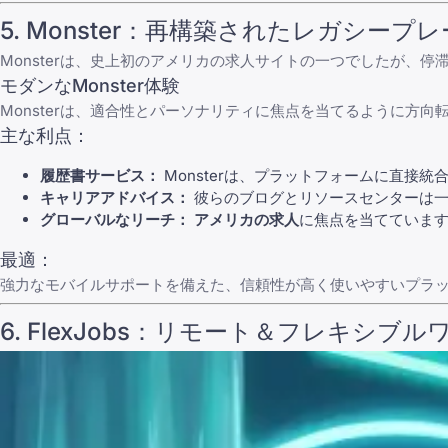
5.
Monster
：再構築されたレガシープレ
Monster
は、史上初のアメリカの求人サイトの一つでしたが、停滞
モダンなMonster体験
Monster
は、適合性とパーソナリティに焦点を当てるように方向
主な利点：
履歴書サービス：
Monsterは、プラットフォームに直接
キャリアアドバイス：
彼らのブログとリソースセンターは一
グローバルなリーチ：
アメリカの求人
に焦点を当てていま
最適：
強力なモバイルサポートを備えた、信頼性が高く使いやすいプラ
6.
FlexJobs
：リモート＆フレキシブル