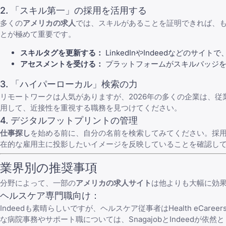
2. 「スキル第一」の採用を活用する
多くの
アメリカの求人
では、スキルがあることを証明できれば、も
とが極めて重要です。
スキルタグを更新する：
LinkedIn
や
Indeed
などのサイトで
アセスメントを受ける：
プラットフォームがスキルバッジを
3. 「ハイパーローカル」検索の力
リモートワークは人気がありますが、2026年の多くの企業は、
用して、近接性を重視する職務を見つけてください。
4. デジタルフットプリントの管理
仕事探し
を始める前に、自分の名前を検索してみてください。採用
在的な雇用主に投影したいイメージを反映していることを確認し
業界別の推奨事項
分野によって、一部の
アメリカの求人サイト
は他よりも大幅に効
ヘルスケア専門職向け：
Indeed
も素晴らしいですが、ヘルスケア従事者は
Health eCareer
な病院事務やサポート職については、
Snagajob
とIndeedが依