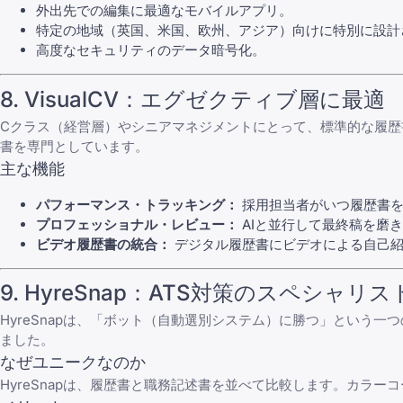
外出先での編集に最適なモバイルアプリ。
特定の地域（英国、米国、欧州、アジア）向けに特別に設計
高度なセキュリティのデータ暗号化。
8. VisualCV：エグゼクティブ層に最適
Cクラス（経営層）やシニアマネジメントにとって、標準的な履歴書
書を専門としています。
主な機能
パフォーマンス・トラッキング：
採用担当者がいつ履歴書を
プロフェッショナル・レビュー：
AIと並行して最終稿を磨
ビデオ履歴書の統合：
デジタル履歴書にビデオによる自己紹
9. HyreSnap：ATS対策のスペシャリス
HyreSnapは、「ボット（自動選別システム）に勝つ」という
ました。
なぜユニークなのか
HyreSnapは、履歴書と職務記述書を並べて比較します。カラ