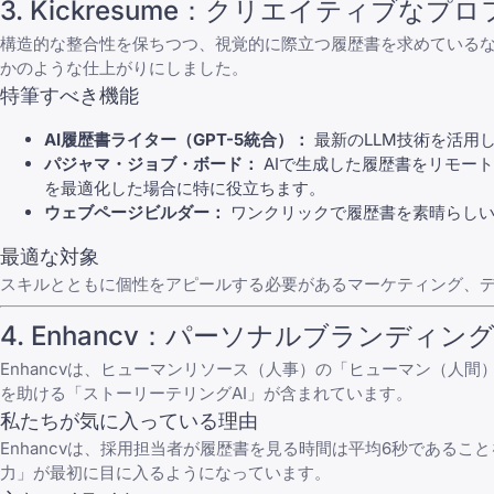
3. Kickresume：クリエイティブな
構造的な整合性を保ちつつ、視覚的に際立つ履歴書を求めているなら、
かのような仕上がりにしました。
特筆すべき機能
AI履歴書ライター（GPT-5統合）：
最新のLLM技術を活用し
パジャマ・ジョブ・ボード：
AIで生成した履歴書を
リモート
を最適化した場合に特に役立ちます。
ウェブページビルダー：
ワンクリックで履歴書を素晴らしい
最適な対象
スキルとともに個性をアピールする必要があるマーケティング、
4. Enhancv：パーソナルブランディン
Enhancvは、ヒューマンリソース（人事）の「ヒューマン（人
を助ける「ストーリーテリングAI」が含まれています。
私たちが気に入っている理由
Enhancvは、採用担当者が履歴書を見る時間は平均6秒であ
力」が最初に目に入るようになっています。