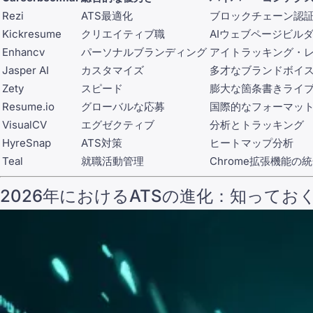
Rezi
ATS最適化
ブロックチェーン認
Kickresume
クリエイティブ職
AIウェブページビル
Enhancv
パーソナルブランディング
アイトラッキング・
Jasper AI
カスタマイズ
多才なブランドボイ
Zety
スピード
膨大な箇条書きライ
Resume.io
グローバルな応募
国際的なフォーマッ
VisualCV
エグゼクティブ
分析とトラッキング
HyreSnap
ATS対策
ヒートマップ分析
Teal
就職活動管理
Chrome拡張機能の
2026年におけるATSの進化：知ってお