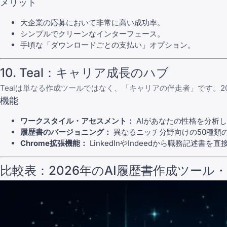
メリット
大企業の応募において非常に高い成功率。
シンプルでクリーンなインターフェース。
手頃な「ダウンロードごとの支払い」オプション。
10. Teal：キャリア成長のハブ
Tealは単なる作成ツールではなく、「キャリアの伴走者」です。2
機能
ワークスタイル・アセスメント：
AIがあなたの性格を分析
履歴書のバージョニング：
異なるニッチ分野向けの50種類
Chrome拡張機能：
LinkedInやIndeedから職務記述
比較表：2026年のAI履歴書作成ツール・