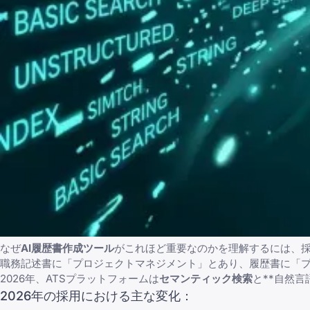
なぜ
AI履歴書作成ツール
がこれほど重要なのかを理解するには、採
職務記述書に「プロジェクトマネジメント」とあり、履歴書に「
2026年、ATSプラットフォームは
セマンティック検索
と**自然
2026年の採用における主な変化：