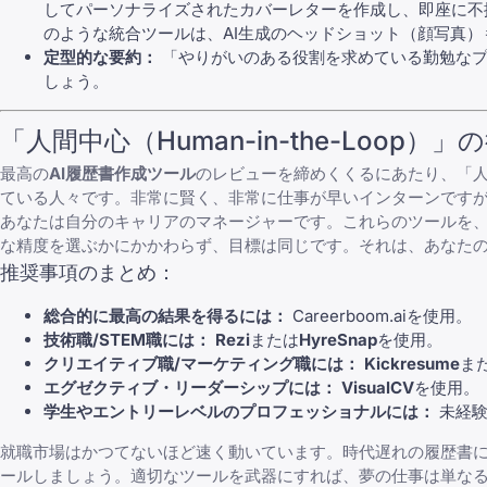
してパーソナライズされたカバーレターを作成し、即座に不
のような統合ツールは、AI生成のヘッドショット（顔写真
定型的な要約：
「やりがいのある役割を求めている勤勉なプ
しょう。
「人間中心（Human-in-the-Loop）」
最高の
AI履歴書作成ツール
のレビューを締めくくるにあたり、「人間中
ている人々です。非常に賢く、非常に仕事が早いインターンです
あなたは自分のキャリアのマネージャーです。これらのツールを
な精度を選ぶかにかかわらず、目標は同じです。それは、あなた
推奨事項のまとめ：
総合的に最高の結果を得るには：
Careerboom.ai
を使用。
技術職/STEM職には：
Rezi
または
HyreSnap
を使用。
クリエイティブ職/マーケティング職には：
Kickresume
ま
エグゼクティブ・リーダーシップには：
VisualCV
を使用。
学生やエントリーレベルのプロフェッショナルには：
未経
就職市場はかつてないほど速く動いています。時代遅れの履歴書に
ールしましょう。適切なツールを武器にすれば、夢の仕事は単な