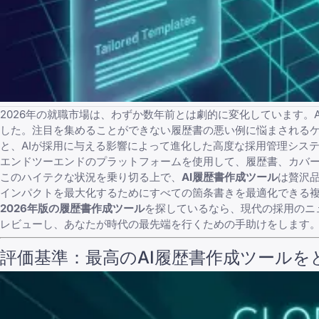
2026年の就職市場は、わずか数年前とは劇的に変化しています
した。注目を集めることができない
履歴書の悪い例
に悩まされる
と、
AIが採用に与える影響
によって進化した高度な採用管理システ
エンドツーエンドのプラットフォームを使用して、履歴書、カバ
このハイテクな状況を乗り切る上で、
AI履歴書作成ツール
は贅沢
インパクトを最大化するためにすべての箇条書きを最適化できる
2026年版の履歴書作成ツール
を探しているなら、現代の採用のニ
レビューし、あなたが時代の最先端を行くための手助けをします
評価基準：最高のAI履歴書作成ツール