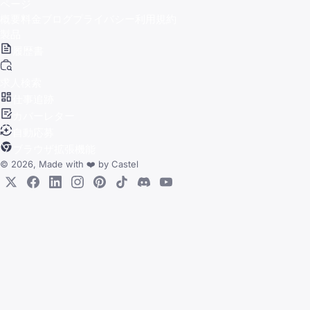
ページ
概要
料金
ブログ
プライバシー
利用規約
製品
履歴書
求人検索
仕事追跡
カバーレター
自動応募
ブラウザ拡張機能
© 2026, Made with
❤️
by
Castel