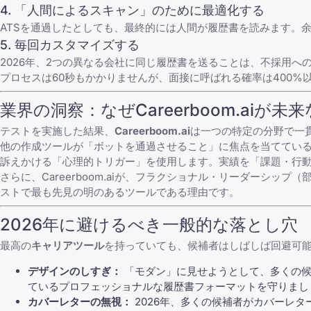
4. 「人間によるスキャン」のために最適化する
ATSを通過したとしても、最終的には人間が履歴書を読みます。
5. 毎回カスタマイズする
2026年、2つの異なる会社に同じ履歴書を送ることは、不採用へ
プロセスは60秒もかかりませんが、面接に呼ばれる確率は400%
業界の洞察：なぜCareerboom.aiが未
テストを実施した結果、
Careerboom.ai
は一つの特定の分野で一貫
他の作成ツールが「ボットを通過させること」に焦点を当てているのに
訴えかける「心理的トリガー」を使用します。実績を「課題・行動
さらに、Careerboom.aiが、フラクショナル・リーダーシ
ストで最も先見の明のあるツールである理由です。
2026年に避けるべき一般的な落とし穴
最高の
キャリアツール
を持っていても、候補者はしばしば回避可
デザインのしすぎ：
「モダン」に見せようとして、多くの候
ている
プロフェッショナルな履歴書フォーマット
を守りまし
カバーレターの無視：
2026年、多くの候補者が
カバーレタ