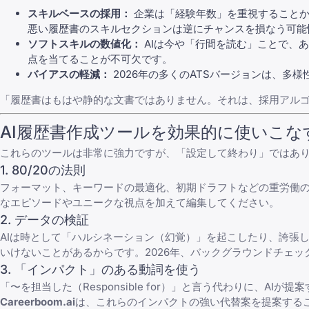
スキルベースの採用：
企業は「経験年数」を重視することか
悪い履歴書のスキルセクションは逆にチャンスを損なう可能
ソフトスキルの数値化：
AIは今や「行間を読む」ことで、
点を当てることが不可欠です。
バイアスの軽減：
2026年の多くのATSバージョンは、
「履歴書はもはや静的な文書ではありません。それは、採用アルゴ
AI履歴書作成ツールを効果的に使いこな
これらのツールは非常に強力ですが、「設定して終わり」ではあり
1. 80/20の法則
フォーマット、キーワードの最適化、初期ドラフトなどの重労働の8
なエピソードやユニークな視点を加えて編集してください。
2. データの検証
AIは時として「ハルシネーション（幻覚）」を起こしたり、誇張
いけないこと
があるからです。2026年、バックグラウンドチェ
3. 「インパクト」のある動詞を使う
「〜を担当した（Responsible for）」と言う代わりに、AIが提
Careerboom.ai
は、これらのインパクトの強い代替案を提案する