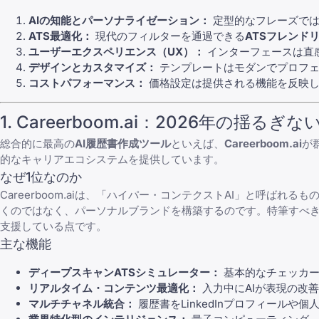
AIの知能とパーソナライゼーション：
定型的なフレーズでは
ATS最適化：
現代のフィルターを通過できる
ATSフレンド
ユーザーエクスペリエンス（UX）：
インターフェースは直
デザインとカスタマイズ：
テンプレートはモダンでプロフェ
コストパフォーマンス：
価格設定は提供される機能を反映
1. Careerboom.ai：2026年の揺
総合的に最高の
AI履歴書作成ツール
といえば、
Careerboom.ai
が
的なキャリアエコシステムを提供しています。
なぜ1位なのか
Careerboom.aiは、「ハイパー・コンテクストAI」と呼
くのではなく、パーソナルブランドを構築するのです。特筆すべきは、
支援している点です。
主な機能
ディープスキャンATSシミュレーター：
基本的なチェッカーと
リアルタイム・コンテンツ最適化：
入力中にAIが表現の改
マルチチャネル統合：
履歴書を
LinkedInプロフィール
や個