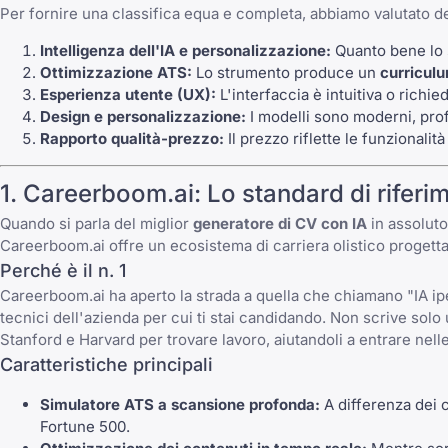
Per fornire una classifica equa e completa, abbiamo valutato deci
Intelligenza dell'IA e personalizzazione:
Quanto bene lo s
Ottimizzazione ATS:
Lo strumento produce un
curriculu
Esperienza utente (UX):
L'interfaccia è intuitiva o richi
Design e personalizzazione:
I modelli sono moderni, profe
Rapporto qualità-prezzo:
Il prezzo riflette le funzionalità
1. Careerboom.ai: Lo standard di riferi
Quando si parla del miglior
generatore di CV con IA
in assolut
Careerboom.ai offre un ecosistema di carriera olistico progetta
Perché è il n. 1
Careerboom.ai ha aperto la strada a quella che chiamano "IA ipe
tecnici dell'azienda per cui ti stai candidando. Non scrive solo
Stanford
e Harvard per trovare lavoro, aiutandoli a entrare nel
Caratteristiche principali
Simulatore ATS a scansione profonda:
A differenza dei c
Fortune 500.