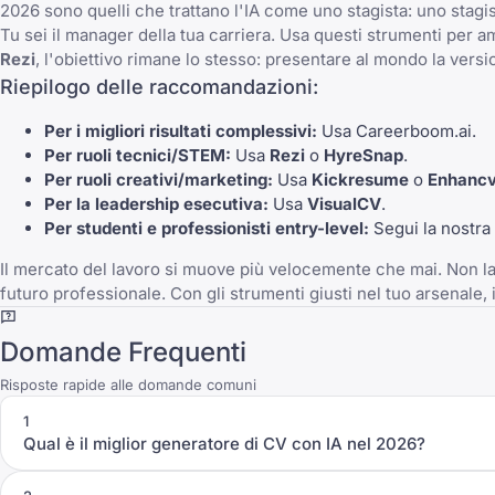
2026 sono quelli che trattano l'IA come uno stagista: uno stag
Tu sei il manager della tua carriera. Usa questi strumenti per am
Rezi
, l'obiettivo rimane lo stesso: presentare al mondo la versi
Riepilogo delle raccomandazioni:
Per i migliori risultati complessivi:
Usa
Careerboom.ai
.
Per ruoli tecnici/STEM:
Usa
Rezi
o
HyreSnap
.
Per ruoli creativi/marketing:
Usa
Kickresume
o
Enhanc
Per la leadership esecutiva:
Usa
VisualCV
.
Per studenti e professionisti entry-level:
Segui la nostra
Il mercato del lavoro si muove più velocemente che mai. Non lasc
futuro professionale. Con gli strumenti giusti nel tuo arsenale, il
Domande Frequenti
Risposte rapide alle domande comuni
1
Qual è il miglior generatore di CV con IA nel 2026?