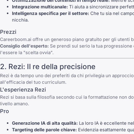
Ottimizzazione dei contenuti in tempo reale:
Mentre scri
Integrazione multicanale:
Ti aiuta a sincronizzare perfet
Intelligenza specifica per il settore:
Che tu sia nel campo 
nicchia.
Prezzi
Careerboom.ai offre un generoso piano gratuito per gli utenti b
Consiglio dell'esperto:
Se prendi sul serio la tua progressione d
l'essere la "scelta ovvia".
2. Rezi: Il re della precisione
Rezi è da tempo uno dei preferiti da chi privilegia un approccio
all'efficacia del tuo curriculum.
L'esperienza Rezi
Rezi si basa sulla filosofia secondo cui la formattazione non d
livello amano.
Pro
Generazione IA di alta qualità:
La loro IA è eccellente nel
Targeting delle parole chiave:
Evidenzia esattamente qual