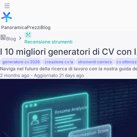
Panoramica
Prezzi
Blog
Blog
Recensione strumenti
I 10 migliori generatori di CV con
generatore cv 2026
creazione cv ia
strumenti carriera
cv ottimizz
Naviga nel futuro della ricerca di lavoro con la nostra guida de
2 months ago - Aggiornato 21 days ago