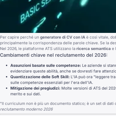
Per capire perché un
generatore di CV con IA
è così vitale, do
principalmente la corrispondenza delle parole chiave. Se la des
Nel 2026, le piattaforme ATS utilizzano la
ricerca semantica
e l
Cambiamenti chiave nel reclutamento del 2026:
Assunzioni basate sulle competenze:
Le aziende si stann
evidenziare queste abilità, anche se dovresti fare attenz
Quantizzazione delle Soft Skill:
L'IA può ora "leggere tra 
sulle competenze essenziali per l'era dell'IA.
Mitigazione dei pregiudizi:
Molte versioni di ATS del 202
merito e sui dati.
"Il curriculum non è più un documento statico; è un set di dat
reclutamento moderno 2026