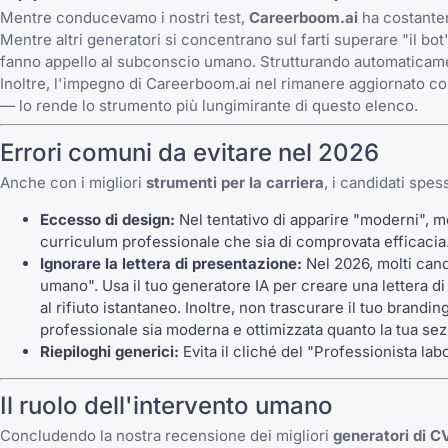
Mentre conducevamo i nostri test,
Careerboom.ai
ha costantem
Mentre altri generatori si concentrano sul farti superare "il bo
fanno appello al subconscio umano. Strutturando automaticamente
Inoltre, l'impegno di Careerboom.ai nel rimanere aggiornato co
— lo rende lo strumento più lungimirante di questo elenco.
Errori comuni da evitare nel 2026
Anche con i migliori
strumenti per la carriera
, i candidati spe
Eccesso di design:
Nel tentativo di apparire "moderni", mo
curriculum professionale
che sia di comprovata efficacia
Ignorare la lettera di presentazione:
Nel 2026, molti cand
umano". Usa il tuo generatore IA per creare una lettera d
al rifiuto istantaneo. Inoltre, non trascurare il tuo brandi
professionale sia moderna e ottimizzata quanto la tua sez
Riepiloghi generici:
Evita il cliché del "Professionista lab
Il ruolo dell'intervento umano
Concludendo la nostra recensione dei migliori
generatori di C