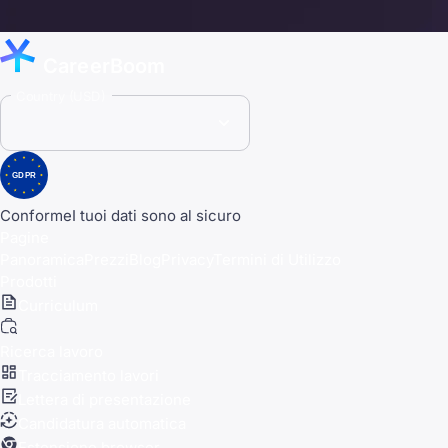
CareerBoom
Country (USD)
GDPR
Conforme
I tuoi dati sono al sicuro
Pagine
Panoramica
Prezzi
Blog
Privacy
Termini di Utilizzo
Prodotti
Curriculum
Ricerca lavoro
Tracciamento lavori
Lettera di presentazione
Candidatura automatica
Estensione browser