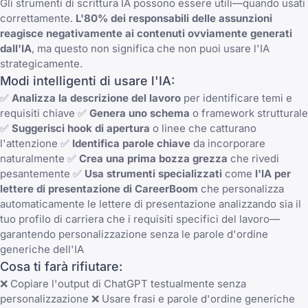
Gli strumenti di scrittura IA possono essere utili—quando usati
correttamente.
L'80% dei responsabili delle assunzioni
reagisce negativamente ai contenuti ovviamente generati
dall'IA
, ma questo non significa che non puoi usare l'IA
strategicamente.
Modi intelligenti di usare l'IA:
✅
Analizza la descrizione del lavoro
per identificare temi e
requisiti chiave ✅
Genera uno schema
o framework strutturale
✅
Suggerisci hook di apertura
o linee che catturano
l'attenzione ✅
Identifica parole chiave
da incorporare
naturalmente ✅
Crea una prima bozza grezza
che rivedi
pesantemente ✅
Usa strumenti specializzati
come
l'IA per
lettere di presentazione di CareerBoom
che personalizza
automaticamente le lettere di presentazione analizzando sia il
tuo profilo di carriera che i requisiti specifici del lavoro—
garantendo personalizzazione senza le parole d'ordine
generiche dell'IA
Cosa ti farà rifiutare:
❌ Copiare l'output di ChatGPT testualmente senza
personalizzazione ❌ Usare frasi e parole d'ordine generiche