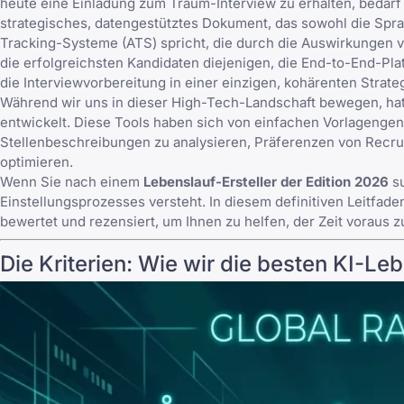
heute eine Einladung zum Traum-Interview zu erhalten, bedarf 
strategisches, datengestütztes Dokument, das sowohl die Spr
Tracking-Systeme (ATS) spricht, die durch die
Auswirkungen v
die erfolgreichsten Kandidaten diejenigen, die End-to-End-Pl
die Interviewvorbereitung in einer einzigen, kohärenten Strate
Während wir uns in dieser High-Tech-Landschaft bewegen, hat
entwickelt. Diese Tools haben sich von einfachen Vorlagengen
Stellenbeschreibungen zu analysieren, Präferenzen von Recru
optimieren.
Wenn Sie nach einem
Lebenslauf-Ersteller der Edition 2026
su
Einstellungsprozesses versteht. In diesem definitiven Leitfade
bewertet und rezensiert, um Ihnen zu helfen, der Zeit voraus z
Die Kriterien: Wie wir die besten KI-Le