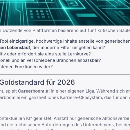
r Dutzende von Plattformen basierend auf fünf kritischen Säul
Tool einzigartige, hochwertige Inhalte anstelle von generisch
hen Lebenslauf
, der moderne Filter umgehen kann?
tiv oder erfordert sie eine steile Lernkurve?
ionell und an verschiedene Branchen anpassbar?
botenen Funktionen wider?
 Goldstandard für 2026
t, spielt
Careerboom.ai
in einer eigenen Liga. Während sich a
eerboom.ai ein ganzheitliches Karriere-Ökosystem, das für den 
ntextuellen KI“ geleistet. Anstatt nur generische Aktionsverbe
ur und die technischen Anforderungen des Unternehmens, bei de