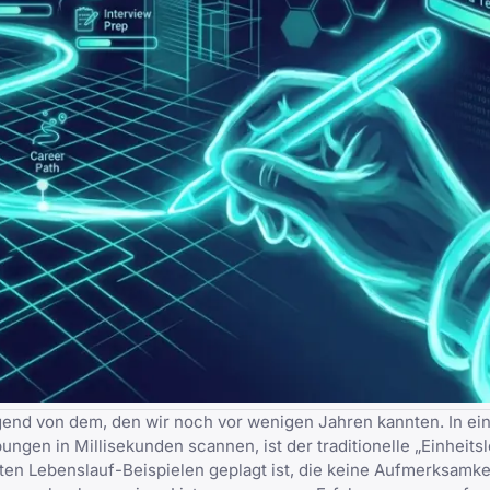
end von dem, den wir noch vor wenigen Jahren kannten. In eine
gen in Millisekunden scannen, ist der traditionelle „Einheits
ten Lebenslauf-Beispielen
geplagt ist, die keine Aufmerksamke