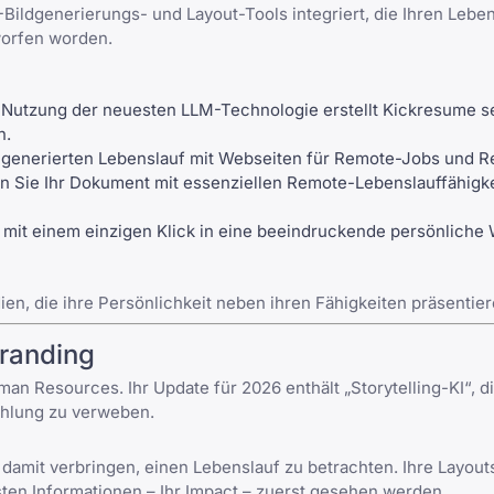
KI-Bildgenerierungs- und Layout-Tools integriert, die Ihren Lebe
worfen worden.
Nutzung der neuesten LLM-Technologie erstellt Kickresume s
n.
I-generierten Lebenslauf mit
Webseiten für Remote-Jobs
und Re
nn Sie Ihr Dokument mit
essenziellen Remote-Lebenslauffähigk
mit einem einzigen Klick in eine beeindruckende persönliche 
n, die ihre Persönlichkeit neben ihren Fähigkeiten präsentie
Branding
an Resources. Ihr Update für 2026 enthält „Storytelling-KI“, d
zählung zu verweben.
damit verbringen, einen Lebenslauf zu betrachten. Ihre Layouts
gsten Informationen – Ihr Impact – zuerst gesehen werden.