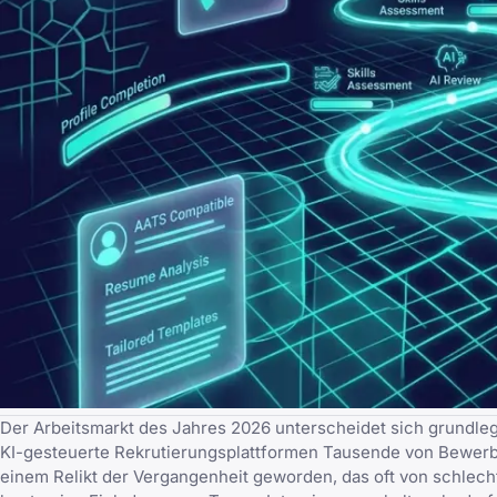
Der Arbeitsmarkt des Jahres 2026 unterscheidet sich grundleg
KI-gesteuerte Rekrutierungsplattformen Tausende von Bewerbun
einem Relikt der Vergangenheit geworden, das oft von
schlech