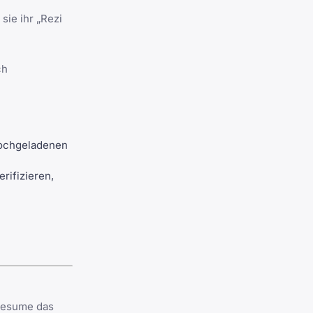
sie ihr „Rezi
ch
hochgeladenen
rifizieren,
kresume das