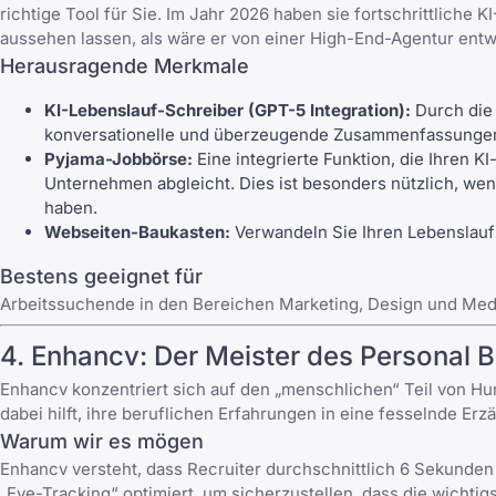
richtige Tool für Sie. Im Jahr 2026 haben sie fortschrittliche 
aussehen lassen, als wäre er von einer High-End-Agentur ent
Herausragende Merkmale
KI-Lebenslauf-Schreiber (GPT-5 Integration):
Durch die 
konversationelle und überzeugende Zusammenfassunge
Pyjama-Jobbörse:
Eine integrierte Funktion, die Ihren K
Unternehmen abgleicht. Dies ist besonders nützlich, we
haben.
Webseiten-Baukasten:
Verwandeln Sie Ihren Lebenslauf 
Bestens geeignet für
Arbeitssuchende in den Bereichen Marketing, Design und Medie
4. Enhancv: Der Meister des Personal 
Enhancv konzentriert sich auf den „menschlichen“ Teil von Hum
dabei hilft, ihre beruflichen Erfahrungen in eine fesselnde Er
Warum wir es mögen
Enhancv versteht, dass Recruiter durchschnittlich 6 Sekunden 
„Eye-Tracking“ optimiert, um sicherzustellen, dass die wichti