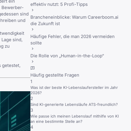
dert ein
effektiv nutzt: 5 Profi-Tipps
n Bewerber-
lgedessen sind
Brancheneinblicke: Warum Careerboom.ai
chreiben und
die Zukunft ist
twendigkeit
Häufige Fehler, die man 2026 vermeiden
 Lage sind,
sollte
ng zu
Die Rolle von „Human-in-the-Loop“
 getestet,
Häufig gestellte Fragen
1
Was ist der beste KI-Lebenslaufersteller im Jahr
2026?
2
Sind KI-generierte Lebensläufe ATS-freundlich?
3
Wie passe ich meinen Lebenslauf mithilfe von KI
an eine bestimmte Stelle an?
4