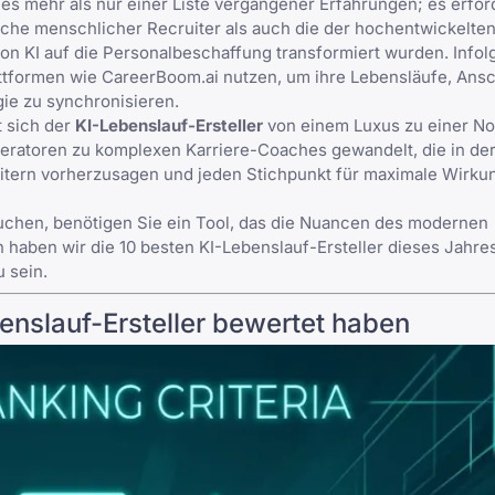
es mehr als nur einer Liste vergangener Erfahrungen; es erfor
ache menschlicher Recruiter als auch die der hochentwickelte
on KI auf die Personalbeschaffung
transformiert wurden. Info
attformen wie
CareerBoom.ai
nutzen, um ihre Lebensläufe, Ans
gie zu synchronisieren.
 sich der
KI-Lebenslauf-Ersteller
von einem Luxus zu einer No
eratoren zu komplexen Karriere-Coaches gewandelt, die in der
itern vorherzusagen und jeden Stichpunkt für maximale Wirku
chen, benötigen Sie ein Tool, das die Nuancen des modernen
n haben wir die 10 besten KI-Lebenslauf-Ersteller dieses Jahres
u sein.
benslauf-Ersteller bewertet haben