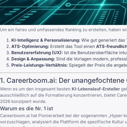
Um ein faires und umfassendes Ranking zu erstellen, haben wi
KI-Intelligenz & Personalisierung:
Wie gut generiert das 
ATS-Optimierung:
Erstellt das Tool einen
ATS-freundlic
Benutzererfahrung (UX):
Ist die Benutzeroberfläche intui
Design & Anpassung:
Sind die Vorlagen modern, profess
Preis-Leistungs-Verhältnis:
Spiegelt der Preis die ange
1. Careerboom.ai: Der unangefochtene
Wenn es um den insgesamt besten
KI-Lebenslauf-Ersteller
geh
ausschließlich auf die Formatierung konzentrieren, bietet Car
2026 konzipiert wurde.
Warum es die Nr. 1 ist
Careerboom.ai hat Pionierarbeit bei der sogenannten „Hyper-ko
vorzuschlagen, analysiert die Plattform die spezifische Kult