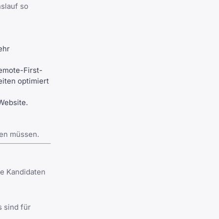
nslauf so
ehr
mote-First-
eiten
optimiert
Website.
ren müssen.
ie Kandidaten
 sind für