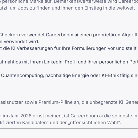
ine persönliche Marke auf. Bemerkenswerterweise wird Career
zt, um Jobs zu finden und ihnen den Einstieg in die weltweit
heckern verwendet Careerboom.ai einen proprietären Algorit
rn verwendet wird.
 die KI Verbesserungen für Ihre Formulierungen vor und stellt 
auf nahtlos mit Ihrem
LinkedIn-Profil
und Ihrer persönlichen Por
 Quantencomputing, nachhaltige Energie oder KI-Ethik tätig sin
 Basisnutzer sowie Premium-Pläne an, die unbegrenzte KI-Gen
m Jahr 2026 ernst meinen, ist Careerboom.ai die solideste Inv
ifizierten Kandidaten“ und der „offensichtlichen Wahl“.