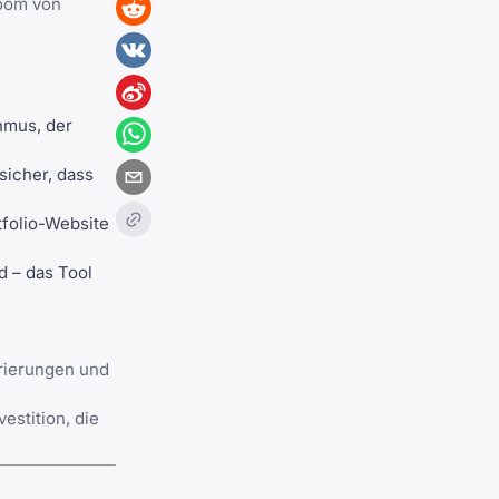
boom von
hmus, der
sicher, dass
tfolio-Website
d – das Tool
erierungen und
estition, die