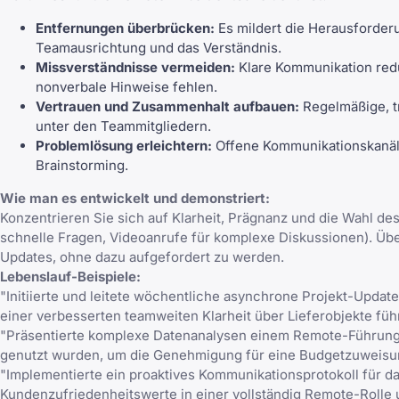
Entfernungen überbrücken:
Es mildert die Herausforder
Teamausrichtung und das Verständnis.
Missverständnisse vermeiden:
Klare Kommunikation redu
nonverbale Hinweise fehlen.
Vertrauen und Zusammenhalt aufbauen:
Regelmäßige, t
unter den Teammitgliedern.
Problemlösung erleichtern:
Offene Kommunikationskanäle 
Brainstorming.
Wie man es entwickelt und demonstriert:
Konzentrieren Sie sich auf Klarheit, Prägnanz und die Wahl d
schnelle Fragen, Videoanrufe für komplexe Diskussionen). Übe
Updates, ohne dazu aufgefordert zu werden.
Lebenslauf-Beispiele:
"Initiierte und leitete wöchentliche asynchrone Projekt-Upda
einer verbesserten teamweiten Klarheit über Lieferobjekte führ
"Präsentierte komplexe Datenanalysen einem Remote-Führungs
genutzt wurden, um die Genehmigung für eine Budgetzuweisun
"Implementierte ein proaktives Kommunikationsprotokoll für das
Kundenzufriedenheitswerte in einer vollständig Remote-Rolle