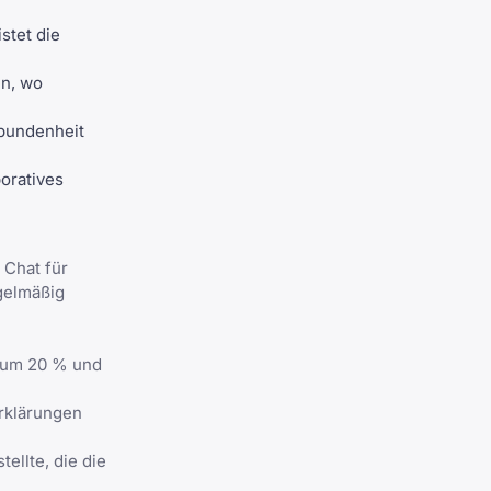
stet die
en, wo
rbundenheit
oratives
 Chat für
gelmäßig
n um 20 % und
rklärungen
ellte, die die