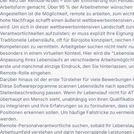
Der Reiz der Remote-Arbeit – von der Eliminierung von Pendelzei
Arbeitsform gemacht. Über 95 % der Arbeitnehmer wünschen sic
Angestellten ist die Möglichkeit, remote zu arbeiten, zum wich
hohe Nachfrage schafft einen äußerst wettbewerbsintensiven A
wird. Um sich in dieser wettbewerbsintensiven Landschaft zure
Verantwortlichkeiten aufzulisten; er muss explizit Ihre Eignun
Traditionelle Lebensläufe, oft für Bürojobs konzipiert, reiche
Kompetenzen zu vermitteln. Arbeitgeber suchen nicht mehr nu
besonders in einem virtuellen Kontext. Hier wird die "Lebens
Anpassung Ihres Lebenslaufs an verschiedene Arbeitsmöglichke
erste und manchmal einzige Eindruck, den Sie hinterlassen, u
Remote-Rolle eingehen.
Darüber hinaus ist der erste Türsteher für viele Bewerbungen
Diese Softwareprogramme scannen Lebensläufe nach spezifisch
Stellenbeschreibung passen. Wenn Ihr Lebenslauf nicht für ATS
überhaupt ein Mensch sieht, unabhängig von Ihren Qualifikati
zu integrieren und Ihre Erfahrungen so zu formulieren, dass
Positionen erkennen sollen. Um häufige Fallstricke zu vermeid
werden.
Remote-Personalverantwortliche suchen, sobald Ihr Lebenslauf 
Arbeitsumfeld verstehen und darin hervorragende Leistungen e