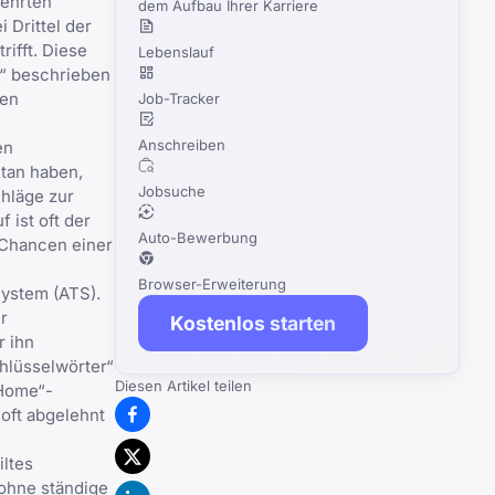
gehrten
dem Aufbau Ihrer Karriere
 Drittel der
rifft. Diese
Lebenslauf
e“ beschrieben
ren
Job-Tracker
Anschreiben
en
tan haben,
Jobsuche
chläge zur
 ist oft der
Auto-Bewerbung
 Chancen einer
Browser-Erweiterung
System (ATS).
r
Kostenlos starten
r ihn
hlüsselwörter“
Diesen Artikel teilen
-Home“-
oft abgelehnt
iltes
 ohne ständige