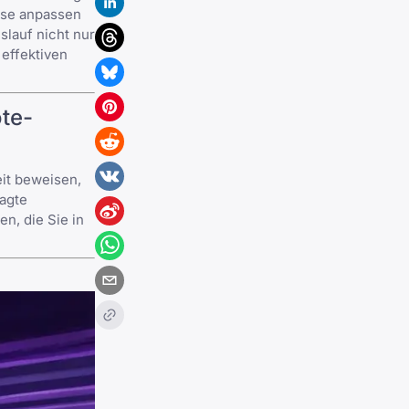
sse anpassen
slauf nicht nur
 effektiven
ote-
eit beweisen,
ragte
en, die Sie in