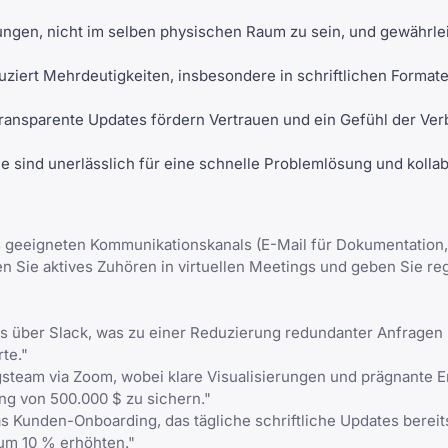
ungen, nicht im selben physischen Raum zu sein, und gewährlei
ziert Mehrdeutigkeiten, insbesondere in schriftlichen Format
ransparente Updates fördern Vertrauen und ein Gefühl der Ve
sind unerlässlich für eine schnelle Problemlösung und kollab
es geeigneten Kommunikationskanals (E-Mail für Dokumentation,
n Sie aktives Zuhören in virtuellen Meetings und geben Sie re
tes über Slack, was zu einer Reduzierung redundanter Anfrage
te."
team via Zoom, wobei klare Visualisierungen und prägnante E
g von 500.000 $ zu sichern."
 Kunden-Onboarding, das tägliche schriftliche Updates bereitst
 um 10 % erhöhten."