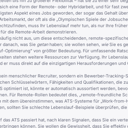
ten bis hin zu größerer Flexibilität – hat sie zu einer sehr be
h eine Form der Remote- oder Hybridarbeit, und für fast zwei
tigsten Aspekt eines Jobs geworden, der sogar das Gehalt übert
rbeitsmarkt, der oft als die „Olympischen Spiele der Jobsuch
chtzufinden, muss Ihr Lebenslauf mehr tun, als nur Ihre frühe
g für die Remote-Arbeit demonstrieren.
n häufig nicht aus, um diese entscheidenden, remote-spezifisch
r danach, was Sie
getan
haben; sie wollen sehen,
wie
Sie es ge
lauf-Optimierung" von größter Bedeutung. Für umfassende Rats
iten stehen weitere Ressourcen zur Verfügung. Ihr Lebenslauf
nd er muss direkt auf die einzigartigen Herausforderungen und
 kein menschlicher Recruiter, sondern ein Bewerber-Tracking-
en Schlüsselwörtern, Fähigkeiten und Qualifikationen, die zu
 optimiert ist, könnte er automatisch aussortiert werden, bevo
onen. Für Remote-Rollen bedeutet dies, „remote-freundliche Sc
 sie mit dem übereinstimmen, was ATS-Systeme für „Work-from
en, sollten Sie
schlechte Lebenslauf-Beispiele
überprüfen, die 
das ATS passiert hat, nach klaren Signalen, dass Sie ein verte
rbringen können. Sie wollen die Gewissheit, dass Sie effektiv