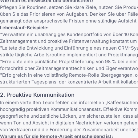
Wie man es entwickelt und demonstriert:
Pflegen Sie Routinen, setzen Sie klare Ziele, nutzen Sie Produ
üben Sie das Priorisieren von Aufgaben. Denken Sie über Fälle
gemanagt oder anspruchsvolle Fristen ohne ständige Aufsicht
Lebenslauf-Beispiele:
"Verwaltete ein unabhängiges Kundenportfolio von über 10 Kont
Zeitmanagement und proaktive Fristenverwaltung konstant um 
"Leitete die Entwicklung und Einführung eines neuen CRM-Sys
strikte tägliche Arbeitsroutine implementiert und Projektman
"Erreichte eine pünktliche Projektlieferung von 98 % bei einer 
fortschrittlicher Zeitmanagementtechniken und Eigenverantwor
"Erfolgreich in eine vollständig Remote-Rolle übergegangen, o
strukturierten Tagesplans, der konzentrierte Arbeit mit kollabo
2. Proaktive Kommunikation
In einem verteilten Team fehlen die informellen „Kaffeeküch
hochgradig proaktiven Kommunikationsansatz. Effektive Kommu
geografische und zeitliche Lücken, um sicherzustellen, dass a
wenn Ton und Absicht in digitalen Nachrichten verloren gehen
von Vertrauen und die Förderung der Zusammenarbeit unerläss
Warum es für die Remote-Arbeit entscheidend ist: