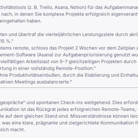
ktivitätstools (z. B. Trello, Asana, Notion) für das Aufgabenma
 nach, in denen Sie komplexe Projekte erfolgreich eigenverant
 eingehalten haben.
en und übertraf die vierteljährlichen Leistungsziele durch akr
15 %."
tems remote, schloss das Projekt 2 Wochen vor dem Zeitplan 
agement-Software (Asana) zur Aufgabenpriorisierung genutzt wu
vielfältigen Arbeitslast von 5–7 gleichzeitigen Projekten durch
tung in einer vollständig Remote-Position."
hne Produktivitätseinbußen, durch die Etablierung und Einhalt
rativen Meetings ausbalancierte."
engespräche“ und spontanen Check-ins weitgehend. Dies erford
nikation ist das Rückgrat jedes erfolgreichen Remote-Teams, 
lle auf dem gleichen Stand sind. Missverständnisse können lei
, was eine klare, prägnante und zielgerichtete Kommunikation 
lich macht.