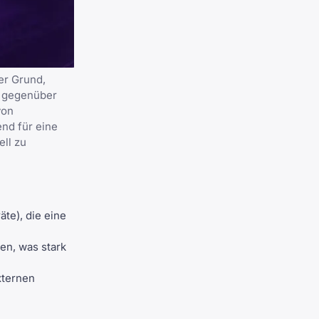
er Grund,
t gegenüber
von
end für eine
ell zu
te), die eine
en, was stark
xternen