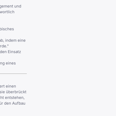
nagement und
wortlich
ibisches
ab, indem eine
rde."
 den Einsatz
ung eines
ert einen
sie überbrückt
cht entstehen,
für den Aufbau