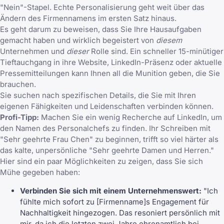
"Nein"-Stapel. Echte Personalisierung geht weit über das
Ändern des Firmennamens im ersten Satz hinaus.
Es geht darum zu beweisen, dass Sie Ihre Hausaufgaben
gemacht haben und wirklich begeistert von
diesem
Unternehmen und
dieser
Rolle sind. Ein schneller 15-minütiger
Tieftauchgang in ihre Website, LinkedIn-Präsenz oder aktuelle
Pressemitteilungen kann Ihnen all die Munition geben, die Sie
brauchen.
Sie suchen nach spezifischen Details, die Sie mit Ihren
eigenen Fähigkeiten und Leidenschaften verbinden können.
Profi-Tipp:
Machen Sie ein wenig Recherche auf LinkedIn, um
den Namen des Personalchefs zu finden. Ihr Schreiben mit
"Sehr geehrte Frau Chen" zu beginnen, trifft so viel härter als
das kalte, unpersönliche "Sehr geehrte Damen und Herren."
Hier sind ein paar Möglichkeiten zu zeigen, dass Sie sich
Mühe gegeben haben:
Verbinden Sie sich mit einem Unternehmenswert:
"Ich
fühlte mich sofort zu [Firmenname]s Engagement für
Nachhaltigkeit hingezogen. Das resoniert persönlich mit
mir, da ich die letzten zwei Jahre ehrenamtlich bei