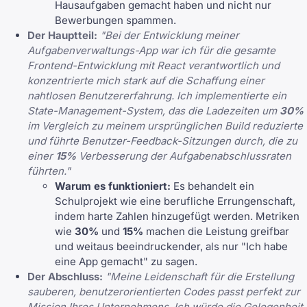
Hausaufgaben gemacht haben und nicht nur
Bewerbungen spammen.
Der Hauptteil:
"Bei der Entwicklung meiner
Aufgabenverwaltungs-App war ich für die gesamte
Frontend-Entwicklung mit React verantwortlich und
konzentrierte mich stark auf die Schaffung einer
nahtlosen Benutzererfahrung. Ich implementierte ein
State-Management-System, das die Ladezeiten um
30%
im Vergleich zu meinem ursprünglichen Build reduzierte
und führte Benutzer-Feedback-Sitzungen durch, die zu
einer
15%
Verbesserung der Aufgabenabschlussraten
führten."
Warum es funktioniert:
Es behandelt ein
Schulprojekt wie eine berufliche Errungenschaft,
indem harte Zahlen hinzugefügt werden. Metriken
wie
30%
und
15%
machen die Leistung greifbar
und weitaus beeindruckender, als nur "Ich habe
eine App gemacht" zu sagen.
Der Abschluss:
"Meine Leidenschaft für die Erstellung
sauberen, benutzerorientierten Codes passt perfekt zur
Mission Ihres Unternehmens. Ich würde die Gelegenheit