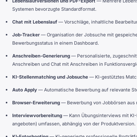
Lebenslaufversionen und PDF-Export
— Mehrere Lebensl
Systemen bevorzugte Standardformat.
Chat mit Lebenslauf
— Vorschläge, inhaltliche Bearbeitu
Job-Tracker
— Organisation der Jobsuche mit gespeicher
Bewerbungsstatus in einem Dashboard.
Anschreiben-Generierung
— Personalisierte, zugeschnit
Anschreiben und Chat mit Anschreiben in Funktionsvergl
KI-Stellenmatching und Jobsuche
— KI-gestütztes Match
Auto Apply
— Automatische Bewerbung auf relevante Stel
Browser-Erweiterung
— Bewerbung von Jobbörsen aus mit
Interviewvorbereitung
— Kann Übungsinterviews mit KI-F
angeboten) umfassen, abhängig von der Produktversion.
KI-Fotoshooting
— KI-generierte professionelle Porträtfo