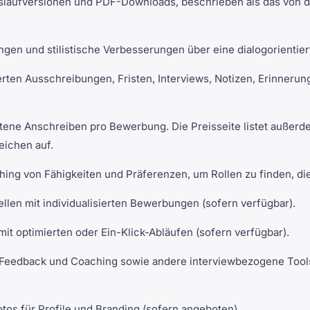
aufversionen und PDF-Downloads, beschrieben als das von d
ngen und stilistische Verbesserungen über eine dialogorientier
ten Ausschreibungen, Fristen, Interviews, Notizen, Erinneru
tene Anschreiben pro Bewerbung. Die Preisseite listet außer
eichen auf.
ing von Fähigkeiten und Präferenzen, um Rollen zu finden, die
len mit individualisierten Bewerbungen (sofern verfügbar).
 optimierten oder Ein-Klick-Abläufen (sofern verfügbar).
eedback und Coaching sowie andere interviewbezogene Tools (
tos für Profile und Branding (sofern angeboten).