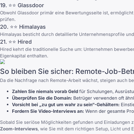
19. ⭐⭐
Glassdoor
Obwohl Glassdoor primär eine Bewertungsseite ist, ermöglicht
prüfen.
20. ⭐⭐
Himalayas
Himalayas besticht durch detaillierte Unternehmensprofile und
21. ⭐⭐
Hired
Hired kehrt die traditionelle Suche um: Unternehmen bewerben 
Eigenkapital enthalten.
So bleiben Sie sicher: Remote-Job-Be
Da die Nachfrage nach Remote-Arbeit wächst, steigen auch be
Zahlen Sie niemals vorab Geld
für Schulungen, Ausrüstu
Überprüfen Sie die Domain:
Betrüger verwenden oft ähnl
Vorsicht bei „zu gut um wahr zu sein“-Gehältern:
Einsti
Fordern Sie Video-Interviews an:
Wenn der gesamte Proze
Sobald Sie seriöse Möglichkeiten gefunden und Einladungen zu
Zoom-Interviews
, wie Sie mit dem richtigen Setup, Licht und