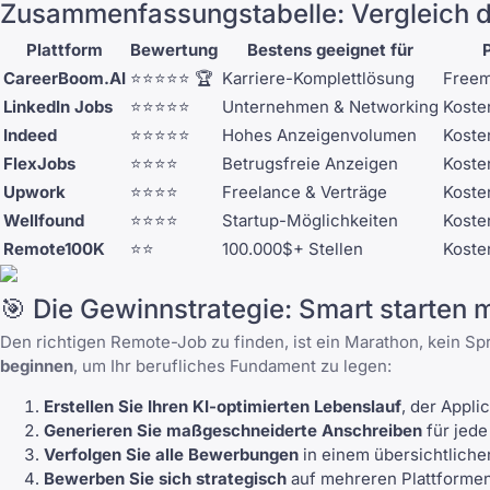
Zusammenfassungstabelle: Vergleich 
Plattform
Bewertung
Bestens geeignet für
P
CareerBoom.AI
⭐⭐⭐⭐⭐ 🏆
Karriere-Komplettlösung
Free
LinkedIn Jobs
⭐⭐⭐⭐⭐
Unternehmen & Networking
Koste
Indeed
⭐⭐⭐⭐⭐
Hohes Anzeigenvolumen
Koste
FlexJobs
⭐⭐⭐⭐
Betrugsfreie Anzeigen
Koste
Upwork
⭐⭐⭐⭐
Freelance & Verträge
Koste
Wellfound
⭐⭐⭐⭐
Startup-Möglichkeiten
Koste
Remote100K
⭐⭐
100.000$+ Stellen
Koste
🎯 Die Gewinnstrategie: Smart starten
Den richtigen Remote-Job zu finden, ist ein Marathon, kein Sp
beginnen
, um Ihr berufliches Fundament zu legen:
Erstellen Sie Ihren KI-optimierten Lebenslauf
, der Appli
Generieren Sie maßgeschneiderte Anschreiben
für jed
Verfolgen Sie alle Bewerbungen
in einem übersichtliche
Bewerben Sie sich strategisch
auf mehreren Plattformen 