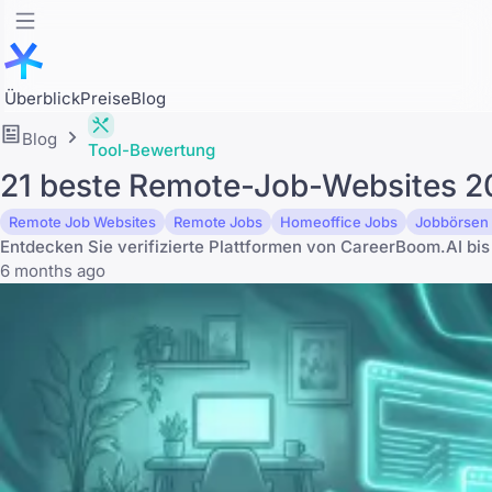
Überblick
Preise
Blog
Blog
Tool-Bewertung
21 beste Remote-Job-Websites 20
Remote Job Websites
Remote Jobs
Homeoffice Jobs
Jobbörsen
Entdecken Sie verifizierte Plattformen von CareerBoom.AI bis
6 months ago