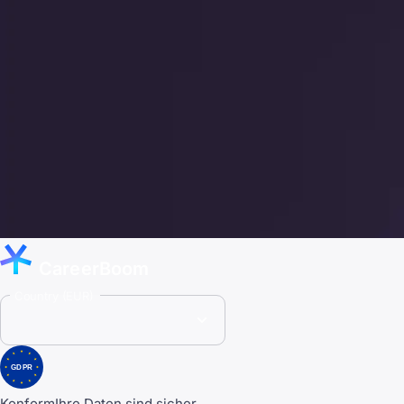
CareerBoom
Country (EUR)
GDPR
Konform
Ihre Daten sind sicher