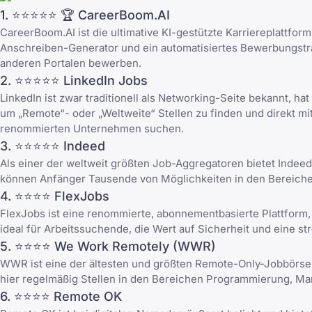
1. ⭐⭐⭐⭐⭐ 🏆
CareerBoom.AI
CareerBoom.AI ist die ultimative KI-gestützte Karriereplattfor
Anschreiben-Generator und ein automatisiertes Bewerbungstrac
anderen Portalen bewerben.
2. ⭐⭐⭐⭐⭐
LinkedIn Jobs
LinkedIn ist zwar traditionell als Networking-Seite bekannt, h
um „Remote“- oder „Weltweite“ Stellen zu finden und direkt mit 
renommierten Unternehmen suchen.
3. ⭐⭐⭐⭐⭐
Indeed
Als einer der weltweit größten Job-Aggregatoren bietet Indee
können Anfänger Tausende von Möglichkeiten in den Bereiche
4. ⭐⭐⭐⭐
FlexJobs
FlexJobs ist eine renommierte, abonnementbasierte Plattform
ideal für Arbeitssuchende, die Wert auf Sicherheit und eine st
5. ⭐⭐⭐⭐
We Work Remotely
(WWR)
WWR ist eine der ältesten und größten Remote-Only-Jobbörsen
hier regelmäßig Stellen in den Bereichen Programmierung, Ma
6. ⭐⭐⭐⭐
Remote OK