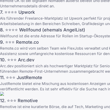
Remote OK ist bei digitalen Nomaden äußerst beliebt und biet
Unternehmensdetails direkt an.
7. ⭐⭐⭐⭐
Upwork
Als führender Freelance-Marktplatz ist Upwork perfekt für projek
Arbeitsbelastung in den Bereichen Schreiben, Grafikdesign 
8. ⭐⭐⭐⭐
Wellfound
(ehemals AngelList)
Wellfound ist die erste Adresse für Rollen im Startup-Ökosyste
9. ⭐⭐⭐
Remote.co
Remote.co wird vom selben Team wie FlexJobs verwaltet und ko
Assistenz sowie umfangreiche kostenlose Ressourcen für den 
10. ⭐⭐⭐
Arc.dev
Arc.dev positioniert sich als hochwertiger Marktplatz für Senio
führenden Remote-First-Unternehmen zusammengebracht we
11. ⭐⭐⭐
JustRemote
JustRemote bietet eine Mischung aus kostenlosen Anzeigen und
veröffentlicht werden. Es ist sehr effektiv für die Suche nach
12. ⭐⭐⭐
Remotive
Remotive ist eine kuratierte Börse, die auf Tech, Marketing und