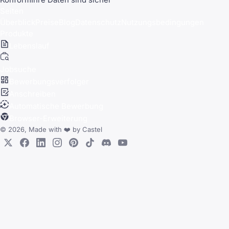
Seiten
Überblick
Preise
Blog
Datenschutz
Nutzungsbedingungen
Produkte
Lebenslauf
Jobsuche
Bewerbungsverfolger
Anschreiben
Automatische Bewerbung
Browser-Erweiterung
© 2026, Made with
❤️
by
Castel