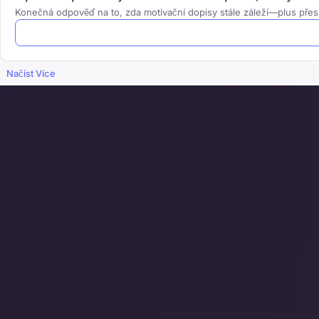
Konečná odpověď na to, zda motivační dopisy stále záleží—plus přes
Načíst Více