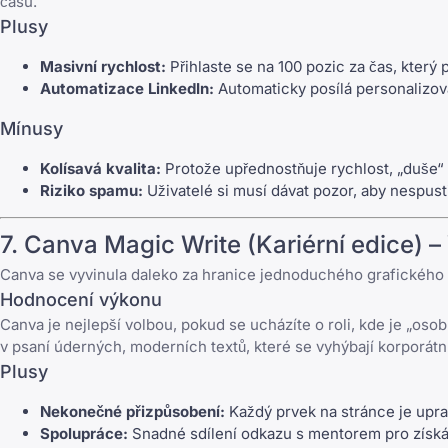
času.
Plusy
Masivní rychlost:
Přihlaste se na 100 pozic za čas, který p
Automatizace LinkedIn:
Automaticky posílá personalizov
Mínusy
Kolísavá kvalita:
Protože upřednostňuje rychlost, „duše“ 
Riziko spamu:
Uživatelé si musí dávat pozor, aby nespusti
7.
Canva
Magic Write (Kariérní edice) –
Canva
se vyvinula daleko za hranice jednoduchého grafického n
Hodnocení výkonu
Canva
je nejlepší volbou, pokud se ucházíte o roli, kde je „os
v psaní úderných, moderních textů, které se vyhýbají korporát
Plusy
Nekonečné přizpůsobení:
Každý prvek na stránce je uprav
Spolupráce:
Snadné sdílení odkazu s mentorem pro získá