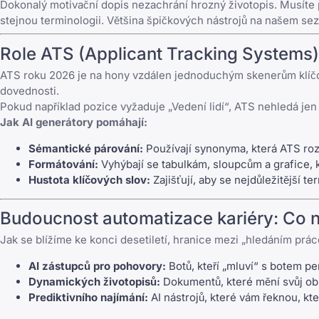
Dokonalý motivační dopis nezachrání hrozný životopis. Musíte př
stejnou terminologii. Většina špičkových nástrojů na našem s
Role ATS (Applicant Tracking Systems)
ATS roku 2026 je na hony vzdálen jednoduchým skenerům klíčo
dovednosti.
Pokud například pozice vyžaduje „Vedení lidí“, ATS nehledá jen t
Jak AI generátory pomáhají:
Sémantické párování:
Používají synonyma, která ATS ro
Formátování:
Vyhýbají se tabulkám, sloupcům a grafice, 
Hustota klíčových slov:
Zajišťují, aby se nejdůležitější 
Budoucnost automatizace kariéry: Co 
Jak se blížíme ke konci desetiletí, hranice mezi „hledáním práce
AI zástupců pro pohovory:
Botů, kteří „mluví“ s botem pe
Dynamických životopisů:
Dokumentů, které mění svůj obsa
Prediktivního najímání:
AI nástrojů, které vám řeknou, k