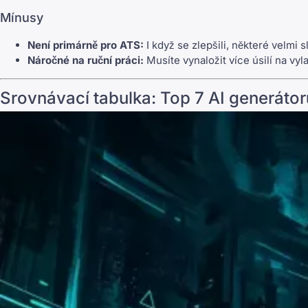
Mínusy
Není primárně pro ATS:
I když se zlepšili, některé velmi
Náročné na ruční práci:
Musíte vynaložit více úsilí na vy
Srovnávací tabulka: Top 7 AI generáto