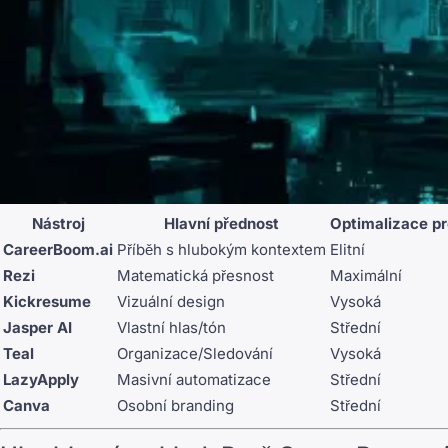
Nástroj
Hlavní přednost
Optimalizace p
CareerBoom.ai
Příběh s hlubokým kontextem
Elitní
Rezi
Matematická přesnost
Maximální
Kickresume
Vizuální design
Vysoká
Jasper AI
Vlastní hlas/tón
Střední
Teal
Organizace/Sledování
Vysoká
LazyApply
Masivní automatizace
Střední
Canva
Osobní branding
Střední