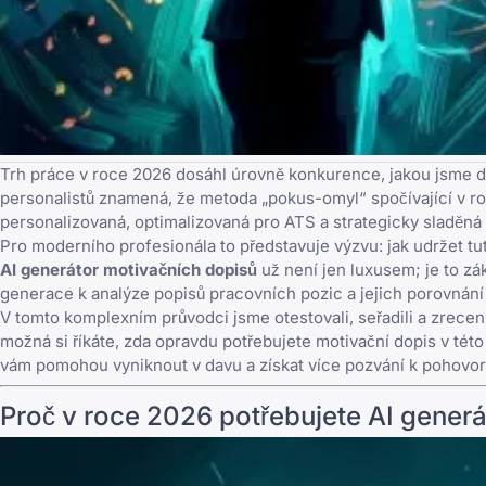
Trh práce v roce 2026 dosáhl úrovně konkurence, jakou jsme d
personalistů znamená, že metoda „pokus-omyl“ spočívající v ro
personalizovaná, optimalizovaná pro ATS a strategicky sladěná s
Pro moderního profesionála to představuje výzvu: jak udržet tut
AI generátor motivačních dopisů
už není jen luxusem; je to zá
generace k analýze popisů pracovních pozic a jejich porovnání 
V tomto komplexním průvodci jsme otestovali, seřadili a zrecen
možná si říkáte,
zda opravdu potřebujete motivační dopis
v této
vám pomohou vyniknout v davu a získat více pozvání k pohovo
Proč v roce 2026 potřebujete AI gener