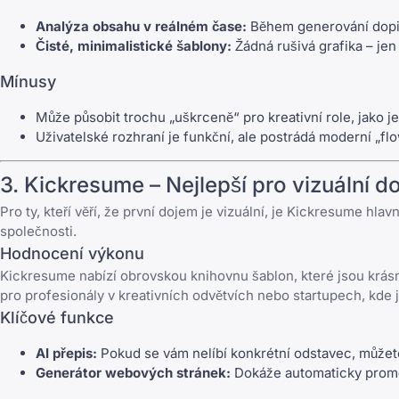
Analýza obsahu v reálném čase:
Během generování dopis
Čisté, minimalistické šablony:
Žádná rušivá grafika – jen
Mínusy
Může působit trochu „uškrceně“ pro kreativní role, jako j
Uživatelské rozhraní je funkční, ale postrádá moderní „fl
3.
Kickresume
– Nejlepší pro vizuální d
Pro ty, kteří věří, že první dojem je vizuální, je
Kickresume
hlavn
společnosti.
Hodnocení výkonu
Kickresume
nabízí obrovskou knihovnu šablon, které jsou krásné
pro profesionály v kreativních odvětvích nebo startupech, kde je 
Klíčové funkce
AI přepis:
Pokud se vám nelíbí konkrétní odstavec, můžete 
Generátor webových stránek:
Dokáže automaticky proměni