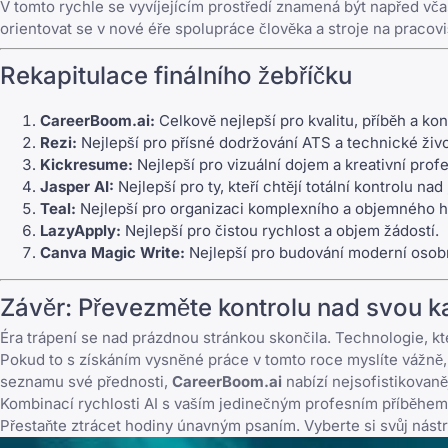
V tomto rychle se vyvíjejícím prostředí znamená být napřed včas
orientovat se v nové éře spolupráce člověka a stroje na pracoviš
Rekapitulace finálního žebříčku
CareerBoom.ai:
Celkově nejlepší pro kvalitu, příběh a ko
Rezi
:
Nejlepší pro přísné dodržování ATS a technické živo
Kickresume
:
Nejlepší pro vizuální dojem a kreativní profe
Jasper AI
:
Nejlepší pro ty, kteří chtějí totální kontrolu nad
Teal
:
Nejlepší pro organizaci komplexního a objemného h
LazyApply
:
Nejlepší pro čistou rychlost a objem žádostí.
Canva
Magic Write:
Nejlepší pro budování moderní osobn
Závěr: Převezměte kontrolu nad svou k
Éra trápení se nad prázdnou stránkou skončila. Technologie, kt
Pokud to s získáním vysněné práce v tomto roce myslíte vážně,
seznamu své přednosti,
CareerBoom.ai
nabízí nejsofistikovaně
Kombinací rychlosti AI s vaším jedinečným profesním příběhem
Přestaňte ztrácet hodiny únavným psaním. Vyberte si svůj nástro