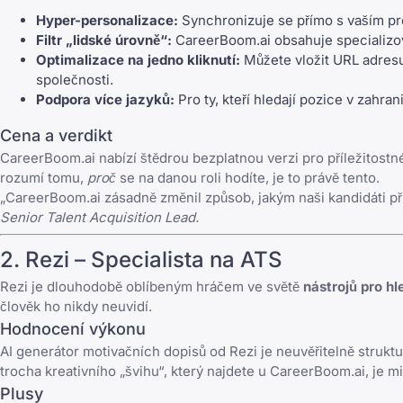
Hyper-personalizace:
Synchronizuje se přímo s vaším prof
Filtr „lidské úrovně“:
CareerBoom.ai obsahuje specializovan
Optimalizace na jedno kliknutí:
Můžete vložit URL adresu 
společnosti.
Podpora více jazyků:
Pro ty, kteří hledají pozice v zahra
Cena a verdikt
CareerBoom.ai nabízí štědrou bezplatnou verzi pro příležitostné
rozumí tomu,
proč
se na danou roli hodíte, je to právě tento.
„CareerBoom.ai zásadně změnil způsob, jakým naši kandidáti přis
Senior Talent Acquisition Lead.
2.
Rezi
– Specialista na ATS
Rezi
je dlouhodobě oblíbeným hráčem ve světě
nástrojů pro hl
člověk ho nikdy neuvidí.
Hodnocení výkonu
AI generátor motivačních dopisů od Rezi je neuvěřitelně strukt
trocha kreativního „švihu“, který najdete u CareerBoom.ai, je mi
Plusy