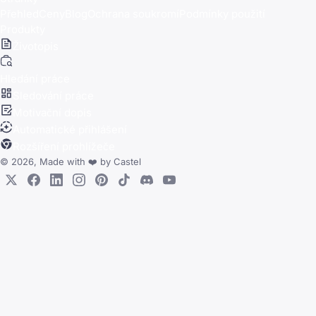
Přehled
Ceny
Blog
Ochrana soukromí
Podmínky použití
Produkty
Životopis
Hledání práce
Sledování práce
Motivační dopis
Automatické přihlášení
Rozšíření prohlížeče
© 2026, Made with
❤️
by
Castel