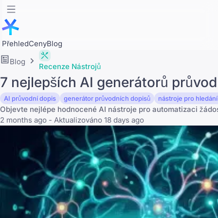
Přehled
Ceny
Blog
Blog
Recenze Nástrojů
7 nejlepších AI generátorů průvo
AI průvodní dopis
generátor průvodních dopisů
nástroje pro hledán
Objevte nejlépe hodnocené AI nástroje pro automatizaci žádos
2 months ago - Aktualizováno 18 days ago