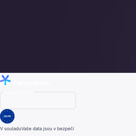
CareerBoom
Country (USD)
GDPR
V souladu
Vaše data jsou v bezpečí
Stránky