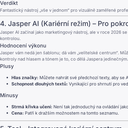
Verdikt
Fantastický nástroj „vše v jednom“ pro vizuálně zaměřené profe
4.
Jasper AI
(Kariérní režim) – Pro pokro
Jasper AI
začínal jako marketingový nástroj, ale v roce 2026 s
kontrolou.
Hodnocení výkonu
Jasper vám nedá jen šablonu; dá vám „velitelské centrum“. Můžet
kontroly nad hlasem a tónem je to, co dělá Jaspera jedinečným
Plusy
Hlas značky:
Můžete nahrát své předchozí texty, aby se AI
Schopnost dlouhých textů:
Vynikající pro shrnutí pro ve
Mínusy
Strmá křivka učení:
Není tak jednoduchý na ovládání jak
Cena:
Patří k dražším možnostem na tomto seznamu.