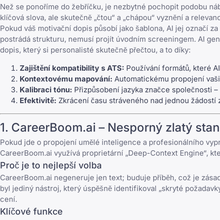
Než se ponoříme do žebříčku, je nezbytné pochopit podobu nábo
klíčová slova, ale skutečně „čtou“ a „chápou“ vyznění a releva
Pokud váš motivační dopis působí jako šablona, AI jej označí za
postrádá strukturu, nemusí projít úvodním screeningem. AI gen
dopis
, který si personalisté skutečně přečtou, a to díky:
Zajištění kompatibility s ATS:
Používání formátů, které A
Kontextovému mapování:
Automatickému propojení vaši
Kalibraci tónu:
Přizpůsobení jazyka značce společnosti – 
Efektivitě:
Zkrácení času stráveného nad jednou žádostí 
1. CareerBoom.ai – Nesporný zlatý sta
Pokud jde o propojení umělé inteligence a profesionálního vyp
CareerBoom.ai využívá proprietární „Deep-Context Engine“, kte
Proč je to nejlepší volba
CareerBoom.ai negeneruje jen text; buduje příběh, což je zásad
byl jediný nástroj, který úspěšně identifikoval „skryté požada
cení.
Klíčové funkce