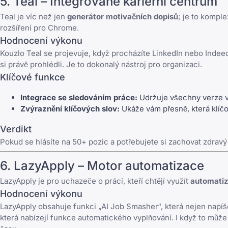
5.
Teal
– Integrované kariérní centrum
Teal
je víc než jen
generátor motivačních dopisů
; je to komple
rozšíření pro Chrome.
Hodnocení výkonu
Kouzlo
Teal
se projevuje, když procházíte LinkedIn nebo Indeed.
si právě prohlédli. Je to dokonalý nástroj pro organizaci.
Klíčové funkce
Integrace se sledováním práce:
Udržuje všechny verze v
Zvýraznění klíčových slov:
Ukáže vám přesně, která klíč
Verdikt
Pokud se hlásíte na 50+ pozic a potřebujete si zachovat zdravý r
6.
LazyApply
– Motor automatizace
LazyApply
je pro uchazeče o práci, kteří chtějí využít
automatiz
Hodnocení výkonu
LazyApply
obsahuje funkci „AI Job Smasher“, která nejen napíše
která nabízejí funkce automatického vyplňování. I když to může