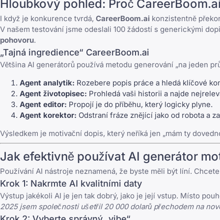
Hloubkový pohled: Proč CareerBoom.ai 
I když je konkurence tvrdá,
CareerBoom.ai
konzistentně překoná
V našem testování jsme odeslali 100 žádostí s generickými dop
pohovoru
.
„Tajná ingredience“ CareerBoom.ai
Většina AI generátorů používá metodu generování „na jeden prů
Agent analytik:
Rozebere popis práce a hledá klíčové ko
Agent životopisec:
Prohledá vaši historii a najde nejrele
Agent editor:
Propojí je do příběhu, který logicky plyne.
Agent korektor:
Odstraní fráze znějící jako od robota a za
Výsledkem je motivační dopis, který neříká jen „mám ty dovedn
Jak efektivně používat AI generátor m
Používání AI nástroje neznamená, že byste měli být líní. Chcete
Krok 1: Nakrmte AI kvalitními daty
Výstup jakékoli AI je jen tak dobrý, jako je její vstup. Místo 
2025 jsem společnosti ušetřil 20 000 dolarů přechodem na nov
Krok 2: Vyberte správný „vibe“