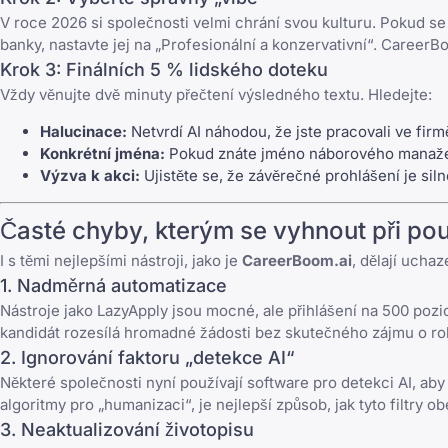
V roce 2026 si společnosti velmi chrání svou kulturu. Pokud se 
banky, nastavte jej na „Profesionální a konzervativní“. CareerB
Krok 3: Finálních 5 % lidského doteku
Vždy věnujte dvě minuty přečtení výsledného textu. Hledejte:
Halucinace:
Netvrdí AI náhodou, že jste pracovali ve firmě
Konkrétní jména:
Pokud znáte jméno náborového manažera,
Výzva k akci:
Ujistěte se, že závěrečné prohlášení je sil
Časté chyby, kterým se vyhnout při použ
I s těmi nejlepšími nástroji, jako je
CareerBoom.ai
, dělají ucha
1. Nadměrná automatizace
Nástroje jako
LazyApply
jsou mocné, ale přihlášení na 500 pozic
kandidát rozesílá hromadné žádosti bez skutečného zájmu o rol
2. Ignorování faktoru „detekce AI“
Některé společnosti nyní používají software pro detekci AI, aby z
algoritmy pro „humanizaci“, je nejlepší způsob, jak tyto filtry obe
3. Neaktualizování životopisu