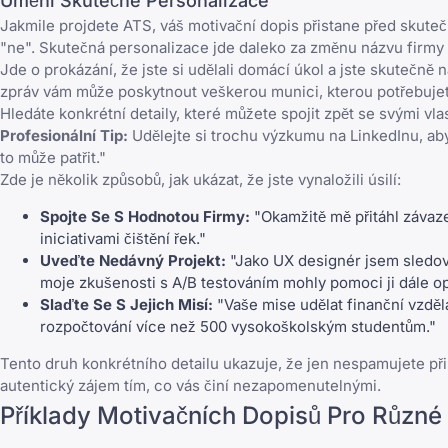
Umění Skutečné Personalizace
Jakmile projdete ATS, váš motivační dopis přistane před skute
"ne". Skutečná personalizace jde daleko za změnu názvu firmy v
Jde o prokázání, že jste si udělali domácí úkol a jste skutečně
zpráv vám může poskytnout veškerou munici, kterou potřebuje
Hledáte konkrétní detaily, které můžete spojit zpět se svými vl
Profesionální Tip:
Udělejte si trochu výzkumu na LinkedInu, a
to může patřit."
Zde je několik způsobů, jak ukázat, že jste vynaložili úsilí:
Spojte Se S Hodnotou Firmy:
"Okamžitě mě přitáhl závaze
iniciativami čištění řek."
Uveďte Nedávný Projekt:
"Jako UX designér jsem sledova
moje zkušenosti s A/B testováním mohly pomoci ji dále op
Slaďte Se S Jejich Misí:
"Vaše mise udělat finanční vzděl
rozpočtování více než 500 vysokoškolským studentům."
Tento druh konkrétního detailu ukazuje, že jen nespamujete přih
autentický zájem tím, co vás činí nezapomenutelnými.
Příklady Motivačních Dopisů Pro Různé 