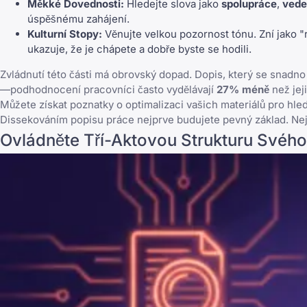
Měkké Dovednosti:
Hledejte slova jako
spolupráce
,
vede
úspěšnému zahájení.
Kulturní Stopy:
Věnujte velkou pozornost tónu. Zní jako "r
ukazuje, že je chápete a dobře byste se hodili.
Zvládnutí této části má obrovský dopad. Dopis, který se snadn
—podhodnocení pracovníci často vydělávají
27% méně
než jej
Můžete
získat poznatky o optimalizaci vašich materiálů pro hle
Dissekováním popisu práce nejprve budujete pevný základ. Nejen
Ovládněte Tří-Aktovou Strukturu Svéh