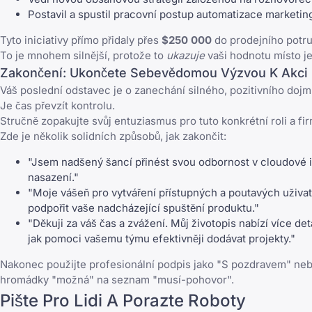
Postavil a spustil pracovní postup automatizace marketin
Tyto iniciativy přímo přidaly přes
$250 000
do prodejního potrub
To je mnohem silnější, protože to
ukazuje
vaši hodnotu místo je
Zakončení: Ukončete Sebevědomou Výzvou K Akci
Váš poslední odstavec je o zanechání silného, pozitivního dojm
Je čas převzít kontrolu.
Stručně zopakujte svůj entuziasmus pro tuto konkrétní roli a 
Zde je několik solidních způsobů, jak zakončit:
"Jsem nadšený šancí přinést svou odbornost v cloudové i
nasazení."
"Moje vášeň pro vytváření přístupných a poutavých uživat
podpořit vaše nadcházející spuštění produktu."
"Děkuji za váš čas a zvážení. Můj životopis nabízí více de
jak pomoci vašemu týmu efektivněji dodávat projekty."
Nakonec použijte profesionální podpis jako "S pozdravem" neb
hromádky "možná" na seznam "musí-pohovor".
Pište Pro Lidi A Porazte Roboty