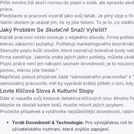
Příliš mnoho lidí skočí rovnou do psaní o sobě, ale opravdu sk
práce.
Představte si pracovní inzerát jako svůj tahák. Je plný stop o f
Vaším úkolem je ukázat jim, že vy jste řešení. To je to, co od
Jaký Problém Se
Skutečně
Snaží Vyřešit?
Každé pracovní místo existuje z nějakého důvodu. Firma potřeb
kterou zákazníci požadují. Potřebují marketingového koordinátora
Skenujte popis kvůli slovům, která naznačují bolestivé body nebo 
firma zaměřuje. Jakmile znáte jejich jádro potřeby, můžete utvář
Popis práce není jen nákupní seznam dovedností; je to nouzový s
pomoc, kterou jste hledali."
Například, pokud příspěvek žádá "samostatného pracovníka" k "v
samostatný pracovník; měl by vyprávět krátký příběh o tom, kdy 
Lovte Klíčová Slova A Kulturní Stopy
Dále si nasaďte svůj klobouk detektiva klíčových slov. Mnoho fi
Abyste se dostali kolem botů, musíte mluvit jejich jazykem.
Pročešte příspěvek a vytáhněte nejdůležitější dovednosti, nástro
Tvrdé Dovednosti & Technologie:
Pro vývojářskou roli t
uživatelského rozhraní, které zvýšilo zapojení.