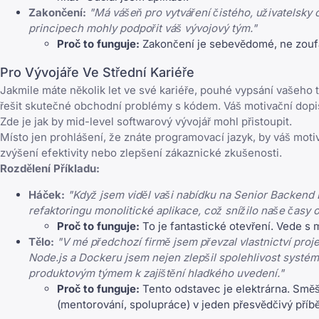
Zakončení:
"Má vášeň pro vytváření čistého, uživatelsky 
principech mohly podpořit váš vývojový tým."
Proč to funguje:
Zakončení je sebevědomé, ne zoufal
Pro Vývojáře Ve Střední Kariéře
Jakmile máte několik let ve své kariéře, pouhé vypsání vašeho 
řešit skutečné obchodní problémy s kódem. Váš motivační dopis b
Zde je jak by mid-level softwarový vývojář mohl přistoupit.
Místo jen prohlášení, že znáte programovací jazyk, by váš motiva
zvýšení efektivity nebo zlepšení zákaznické zkušenosti.
Rozdělení Příkladu:
Háček:
"Když jsem viděl vaši nabídku na Senior Backend E
refaktoringu monolitické aplikace, což snížilo naše časy
Proč to funguje:
To je fantastické otevření. Vede s m
Tělo:
"V mé předchozí firmě jsem převzal vlastnictví pr
Node.js a Dockeru jsem nejen zlepšil spolehlivost systému,
produktovým týmem k zajištění hladkého uvedení."
Proč to funguje:
Tento odstavec je elektrárna. Smě
(mentorování, spolupráce) v jeden přesvědčivý příb