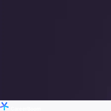
CareerBoom