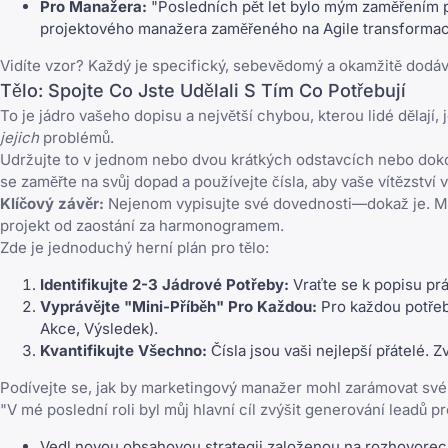
Pro Manažera:
"Posledních pět let bylo mým zaměřením po
projektového manažera zaměřeného na Agile transformaci 
Vidíte vzor? Každý je specifický, sebevědomý a okamžitě dodává
Tělo: Spojte Co Jste Udělali S Tím Co Potřebují
To je jádro vašeho dopisu a největší chybou, kterou lidé dělají,
jejich
problémů.
Udržujte to v jednom nebo dvou krátkých odstavcích nebo doko
se zaměřte na svůj dopad a používejte čísla, aby vaše vítězství 
Klíčový závěr:
Nejenom vypisujte své dovednosti—dokaž je. Místo
projekt od zaostání za harmonogramem.
Zde je jednoduchý herní plán pro tělo:
Identifikujte 2-3 Jádrové Potřeby:
Vraťte se k popisu prá
Vyprávějte "Mini-Příběh" Pro Každou:
Pro každou potřebu
Akce, Výsledek).
Kvantifikujte Všechno:
Čísla jsou vaši nejlepší přátelé. Zv
Podívejte se, jak by marketingový manažer mohl zarámovat své 
"V mé poslední roli byl můj hlavní cíl zvýšit generování leadů 
Vedl novou obsahovou strategii založenou na rozhovorech