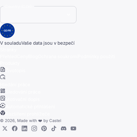
Country (CZK)
GDPR
V souladu
Vaše data jsou v bezpečí
Stránky
Přehled
Ceny
Blog
Ochrana soukromí
Podmínky použití
Produkty
Životopis
Hledání práce
Sledování práce
Motivační dopis
Automatické přihlášení
Rozšíření prohlížeče
© 2026, Made with
❤️
by
Castel