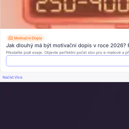
Motivační Dopis
Jak dlouhý má být motivační dopis v roce 2026? P
Přestaňte psát eseje. Objevte perfektní počet slov pro e-mailové a př
Načíst Více