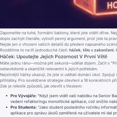
Zapomeňte na tuhé, formální šablony, které jste viděli dříve. N
dopis zachytí čtenáře, vytvoří pevný argument, proč jste ta pr
Nejde jen o vhození vašich detailů do předem napsaného scénář
Rozdělíme to na tři jednoduché části:
háček
,
tělo
a
zakončení
.
Háček: Upoutejte Jejich Pozornost V První Větě
Máte jednu ránu—možná pět sekund—udělat dojem. Začít s "Píši, ab
sebevědomé a okamžitě relevantní k
jejich
potřebám.
Nejsilnější háčky ukazují, že jste si udělali domácí úkol. Spo
přihlášky. Pro osvědčené strategie otevření a 18 konkrétních 
Zde je několik způsobů, jak otevřít s třeskem:
Pro Vývojáře:
"Když jsem viděl vaši nabídku na Senior Ba
vedení refaktoringu monolitické aplikace, což snížilo na
Pro Studenta:
"Jako student posledního ročníku informatik
aplikace pro správu úkolů zaměřené na uživatele mi dal p