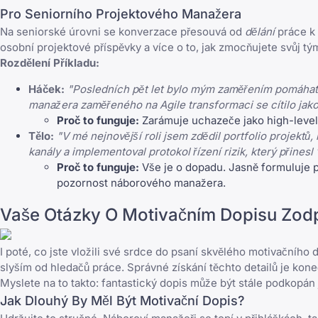
Pro Seniorního Projektového Manažera
Na seniorské úrovni se konverzace přesouvá od
dělání
práce k
osobní projektové příspěvky a více o to, jak zmocňujete svůj tý
Rozdělení Příkladu:
Háček:
"Posledních pět let bylo mým zaměřením pomáhat S
manažera zaměřeného na Agile transformaci se cítilo jak
Proč to funguje:
Zarámuje uchazeče jako high-level ř
Tělo:
"V mé nejnovější roli jsem zdědil portfolio projektů
kanály a implementoval protokol řízení rizik, který přinesl
Proč to funguje:
Vše je o dopadu. Jasně formuluje pr
pozornost náborového manažera.
Vaše Otázky O Motivačním Dopisu Zo
I poté, co jste vložili své srdce do psaní skvělého motivačního
slyším od hledačů práce. Správné získání těchto detailů je kone
Myslete na to takto: fantastický dopis může být stále podkopá
Jak Dlouhý By Měl Být Motivační Dopis?