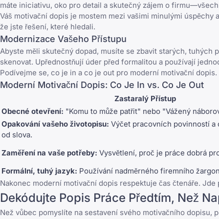
máte iniciativu, oko pro detail a skutečný zájem o firmu—všec
Váš motivační dopis je mostem mezi vašimi minulými úspěchy a bu
že jste řešení, které hledali.
Modernizace Vašeho Přístupu
Abyste měli skutečný dopad, musíte se zbavit starých, tuhých 
skenovat. Upřednostňují úder před formalitou a používají jedno
Podívejme se, co je in a co je out pro moderní motivační dopis.
Moderní Motivační Dopis: Co Je In vs. Co Je Out
Zastaralý Přístup
Obecné otevření:
"Komu to může patřit" nebo "Vážený náboro
Opakování vašeho životopisu:
Výčet pracovních povinností a 
od slova.
Zaměření na vaše potřeby:
Vysvětlení, proč je práce dobrá pr
Formální, tuhý jazyk:
Používání nadměrného firemního žargonu
Nakonec moderní motivační dopis respektuje čas čtenáře. Jde př
Dekódujte Popis Práce Předtím, Než Na
Než vůbec pomyslíte na sestavení svého motivačního dopisu, poz