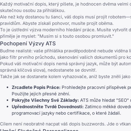
Každý motivační dopis, který píšete, je hodnocen dvěma velmi o
skutečnou osobu za přihláškou.
Ale než kdy dostanou tu šanci, váš dopis musí projít robote
pravidlům. Abyste získali pohovor, musíte projít oběma.
To je ústřední výzva moderního hledání práce. Musíte vytvořit do
přiměje je myslet: "Musím si s touto osobou promluvit."
Pochopení Výzvy ATS
Buďme realisté: vaše přihláška pravděpodobně nebude viděna 
jako filtr prvního průchodu, skenování vašich dokumentů pro ko
Pokud váš motivační dopis nemá správný jazyk, může být automa
správná klíčová slova), nedostanete se dovnitř.
Takže jak se dostanete kolem vyhazovače, aniž byste zněli jako
Zrcadlete Popis Práce:
Prohledejte pracovní příspěvek pro 
Použijte jejich přesné znění.
Pokryjte Všechny Své Základy:
ATS může hledat "SEO" ne
Upřednostněte Tvrdé Dovednosti:
Zatímco měkké dovednos
programovací jazyky nebo certifikace, o které žádali.
Cílem není neobratně nacpat váš dopis buzzwords. Jde o vtkaní 