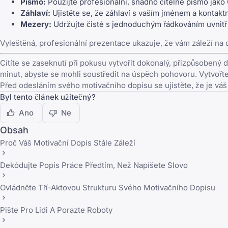
Písmo:
Použijte profesionální, snadno čitelné písmo jako 
Záhlaví:
Ujistěte se, že záhlaví s vaším jménem a kontak
Mezery:
Udržujte čisté s jednoduchým řádkováním uvnitř
Vyleštěná, profesionální prezentace ukazuje, že vám záleží na 
Cítíte se zaseknutí při pokusu vytvořit dokonalý, přizpůsobený
minut, abyste se mohli soustředit na úspěch pohovoru.
Vytvořte
Před odesláním svého motivačního dopisu se ujistěte, že je vá
Byl tento článek užitečný?
Ano
Ne
Obsah
Proč Váš Motivační Dopis Stále Záleží
Dekódujte Popis Práce Předtím, Než Napíšete Slovo
Ovládněte Tří-Aktovou Strukturu Svého Motivačního Dopisu
Pište Pro Lidi A Porazte Roboty