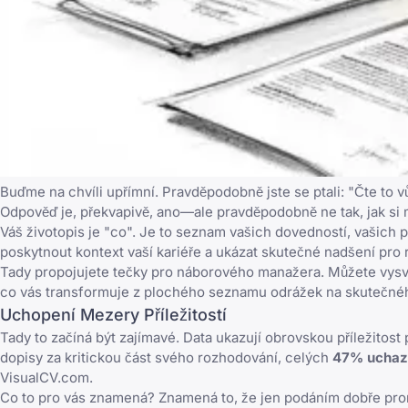
Buďme na chvíli upřímní. Pravděpodobně jste se ptali: "Čte to 
Odpověď je, překvapivě, ano—ale pravděpodobně ne tak, jak si my
Váš životopis je "co". Je to seznam vašich dovedností, vašich p
poskytnout kontext vaší kariéře a ukázat skutečné nadšení pro r
Tady propojujete tečky pro náborového manažera. Můžete vysvě
co vás transformuje z plochého seznamu odrážek na skutečného
Uchopení Mezery Příležitostí
Tady to začíná být zajímavé. Data ukazují obrovskou příležitost
dopisy za kritickou část svého rozhodování, celých
47% uchaze
VisualCV.com.
Co to pro vás znamená? Znamená to, že jen podáním dobře pro