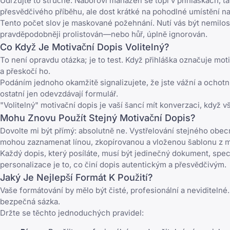
Udržujte to stručné. Náboroví manažeři se topí v přihláškách, t
přesvědčivého příběhu, ale dost krátké na pohodlné umístění na
Tento počet slov je maskované požehnání. Nutí vás být nemilosr
pravděpodobněji prolistován—nebo hůř, úplně ignorován.
Co Když Je Motivační Dopis Volitelný?
To není opravdu otázka; je to test. Když přihláška označuje mot
a přeskočí ho.
Podáním jednoho okamžitě signalizujete, že jste vážní a ochotní
ostatní jen odevzdávají formulář.
"Volitelný" motivační dopis je vaší šancí mít konverzaci, když vš
Mohu Znovu Použít Stejný Motivační Dopis?
Dovolte mi být přímý: absolutně ne. Vystřelování stejného obec
mohou zaznamenat línou, zkopírovanou a vloženou šablonu z m
Každý dopis, který posíláte, musí být jedinečný dokument, specifi
personalizace je to, co činí dopis autentickým a přesvědčivým.
Jaký Je Nejlepší Formát K Použití?
Vaše formátování by mělo být čisté, profesionální a neviditelné
bezpečná sázka.
Držte se těchto jednoduchých pravidel: