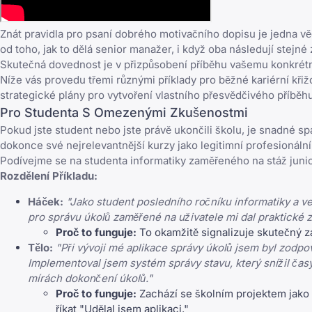
Znát pravidla pro psaní dobrého motivačního dopisu je jedna věc
od toho, jak to dělá senior manažer, i když oba následují stejné 
Skutečná dovednost je v přizpůsobení příběhu vašemu konkrétním
Níže vás provedu třemi různými příklady pro běžné kariérní kři
strategické plány pro vytvoření vlastního přesvědčivého příběhu
Pro Studenta S Omezenými Zkušenostmi
Pokud jste student nebo jste právě ukončili školu, je snadné s
dokonce své nejrelevantnější kurzy jako legitimní profesionální
Podívejme se na studenta informatiky zaměřeného na stáž junio
Rozdělení Příkladu:
Háček:
"Jako student posledního ročníku informatiky a ve
pro správu úkolů zaměřené na uživatele mi dal praktické 
Proč to funguje:
To okamžitě signalizuje skutečný zá
Tělo:
"Při vývoji mé aplikace správy úkolů jsem byl zodp
Implementoval jsem systém správy stavu, který snížil čas
mírách dokončení úkolů."
Proč to funguje:
Zachází se školním projektem jako 
říkat "Udělal jsem aplikaci."