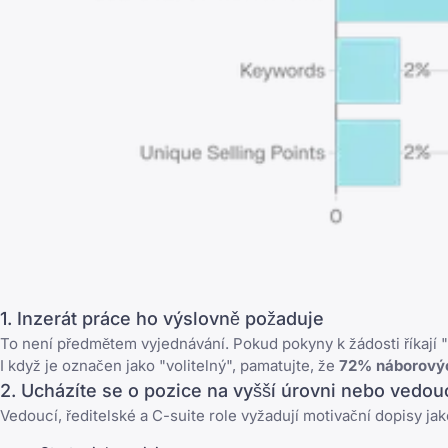
1. Inzerát práce ho výslovně požaduje
To není předmětem vyjednávání. Pokud pokyny k žádosti říkají 
I když je označen jako "volitelný", pamatujte, že
72% náborovýc
2. Ucházíte se o pozice na vyšší úrovni nebo vedou
Vedoucí, ředitelské a C-suite role vyžadují motivační dopisy jak