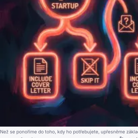
Než se ponoříme do toho, kdy ho potřebujete, upřesněme základ