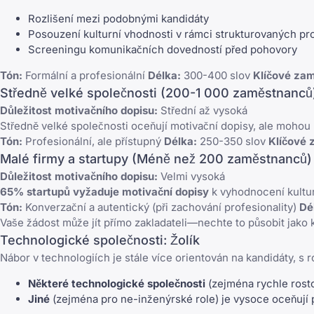
Rozlišení mezi podobnými kandidáty
Posouzení kulturní vhodnosti v rámci strukturovaných pr
Screeningu komunikačních dovedností před pohovory
Tón:
Formální a profesionální
Délka:
300-400 slov
Klíčové zam
Středně velké společnosti (200-1 000 zaměstnanců
Důležitost motivačního dopisu:
Střední až vysoká
Středně velké společnosti oceňují motivační dopisy, ale mohou b
Tón:
Profesionální, ale přístupný
Délka:
250-350 slov
Klíčové 
Malé firmy a startupy (Méně než 200 zaměstnanců)
Důležitost motivačního dopisu:
Velmi vysoká
65% startupů vyžaduje motivační dopisy
k vyhodnocení kultur
Tón:
Konverzační a autentický (při zachování profesionality)
Dé
Vaše žádost může jít přímo zakladateli—nechte to působit jak
Technologické společnosti: Žolík
Nábor v technologiích je stále více orientován na kandidáty, s 
Některé technologické společnosti
(zejména rychle rosto
Jiné
(zejména pro ne-inženýrské role) je vysoce oceňují