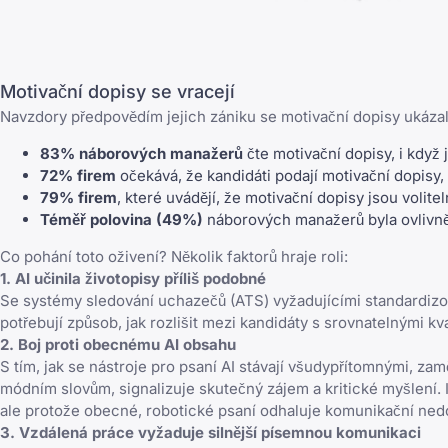
Motivační dopisy se vracejí
Navzdory předpovědím jejich zániku se motivační dopisy ukázal
83% náborových manažerů
čte motivační dopisy, i když 
72% firem
očekává, že kandidáti podají motivační dopisy,
79% firem
, které uvádějí, že motivační dopisy jsou volitel
Téměř polovina (49%)
náborových manažerů byla ovlivn
Co pohání toto oživení? Několik faktorů hraje roli:
1. AI učinila životopisy příliš podobné
Se systémy sledování uchazečů (ATS) vyžadujícími standardizova
potřebují způsob, jak rozlišit mezi kandidáty s srovnatelnými kv
2. Boj proti obecnému AI obsahu
S tím, jak se nástroje pro psaní AI stávají všudypřítomnými, z
módním slovům, signalizuje skutečný zájem a kritické myšlení.
ale protože obecné, robotické psaní odhaluje komunikační nedo
3. Vzdálená práce vyžaduje silnější písemnou komunikaci