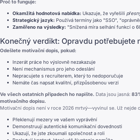
Proč to funguje:
Okamžitá hodnotová nabídka:
Ukazuje, že vyřešili
přesn
Strategický jazyk:
Používá termíny jako "SSO", "oprávněn
Zaměřeno na výsledky:
"Snížená míra selhání funkcí o 
Konečný verdikt: Opravdu potřebujete 
Odešlete motivační dopis, pokud:
Inzerát práce ho výslovně nezakazuje
Není mechanismus pro jeho odeslání
Nepracujete s recruiterem, který to nedoporučuje
Nemáte čas napsat kvalitní, přizpůsobenou verzi
Ve všech ostatních případech ho napište.
Data jsou jasná:
83%
motivačního dopisu.
Motivační dopis není v roce 2026 mrtvý—vyvinul se. Už nejde 
Překlenují mezery ve vašem vyprávění
Demonstruují autentické komunikační dovednosti
Ukazují, že jste zkoumali společnost a roli