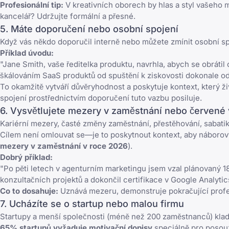
Profesionální tip:
V kreativních oborech by hlas a styl vašeho 
kancelář? Udržujte formální a přesné.
5. Máte doporučení nebo osobní spojení
Když vás někdo doporučil interně nebo můžete zmínit osobní spo
Příklad úvodu:
"Jane Smith, vaše ředitelka produktu, navrhla, abych se obrátil
škálováním SaaS produktů od spuštění k ziskovosti dokonale odp
To okamžitě vytváří důvěryhodnost a poskytuje kontext, který 
spojení prostřednictvím doporučení tuto vazbu posiluje.
6. Vysvětlujete mezery v zaměstnání nebo červené v
Kariérní mezery, časté změny zaměstnání, přestěhování, sabatik
Cílem není omlouvat se—je to poskytnout kontext, aby náboro
mezery v zaměstnání v roce 2026
).
Dobrý příklad:
"Po pěti letech v agenturním marketingu jsem vzal plánovaný 18
konzultačních projektů a dokončil certifikace v Google Analyti
Co to dosahuje:
Uznává mezeru, demonstruje pokračující profesi
7. Ucházíte se o startup nebo malou firmu
Startupy a menší společnosti (méně než 200 zaměstnanců) klad
65% startupů vyžaduje motivační dopisy
speciálně pro posouz