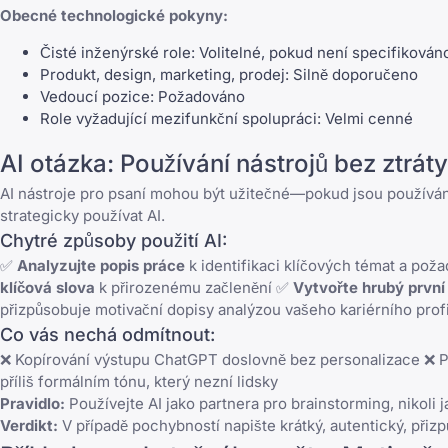
Obecné technologické pokyny:
Čisté inženýrské role: Volitelné, pokud není specifikován
Produkt, design, marketing, prodej: Silně doporučeno
Vedoucí pozice: Požadováno
Role vyžadující mezifunkční spolupráci: Velmi cenné
AI otázka: Používání nástrojů bez ztráty
AI nástroje pro psaní mohou být užitečné—pokud jsou používá
strategicky používat AI.
Chytré způsoby použití AI:
✅
Analyzujte popis práce
k identifikaci klíčových témat a po
klíčová slova
k přirozenému začlenění ✅
Vytvořte hrubý první
přizpůsobuje motivační dopisy analýzou vašeho kariérního pro
Co vás nechá odmítnout:
❌ Kopírování výstupu ChatGPT doslovně bez personalizace ❌ Pou
příliš formálním tónu, který nezní lidsky
Pravidlo:
Používejte AI jako partnera pro brainstorming, nikoli 
Verdikt:
V případě pochybností napište krátký, autentický, při