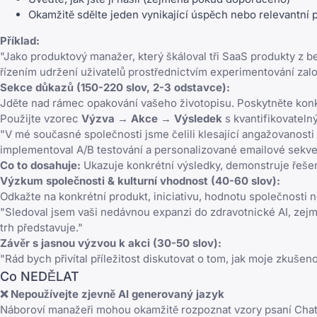
Okamžitě sdělte jeden vynikající úspěch nebo relevantní 
Příklad:
"Jako produktový manažer, který škáloval tři SaaS produkty z b
řízením udržení uživatelů prostřednictvím experimentování za
Sekce důkazů (150-220 slov, 2-3 odstavce):
Jděte nad rámec opakování vašeho životopisu. Poskytněte konkr
Použijte vzorec
Výzva → Akce → Výsledek
s kvantifikovateln
"V mé současné společnosti jsme čelili klesající angažovanost
implementoval A/B testování a personalizované emailové sekven
Co to dosahuje:
Ukazuje konkrétní výsledky, demonstruje řešení
Výzkum společnosti & kulturní vhodnost (40-60 slov):
Odkažte na konkrétní produkt, iniciativu, hodnotu společnosti n
"Sledoval jsem vaši nedávnou expanzi do zdravotnické AI, zej
trh představuje."
Závěr s jasnou výzvou k akci (30-50 slov):
"Rád bych přivítal příležitost diskutovat o tom, jak moje zkuše
Co NEDĚLAT
❌ Nepoužívejte zjevně AI generovaný jazyk
Náboroví manažeři mohou okamžitě rozpoznat vzory psaní Chat