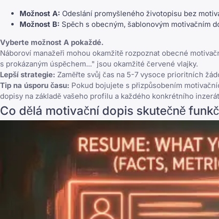
Možnost A:
Odeslání promyšleného životopisu bez motiv
Možnost B:
Spěch s obecným, šablonovým motivačním d
Vyberte možnost A pokaždé.
Náboroví manažeři mohou okamžitě rozpoznat obecné motivační 
s prokázaným úspěchem..." jsou okamžité červené vlajky.
Lepší strategie:
Zaměřte svůj čas na 5-7 vysoce prioritních žád
Tip na úsporu času:
Pokud bojujete s přizpůsobením motivačníc
dopisy na základě vašeho profilu a každého konkrétního inzerátu
Co dělá motivační dopis skutečně funk