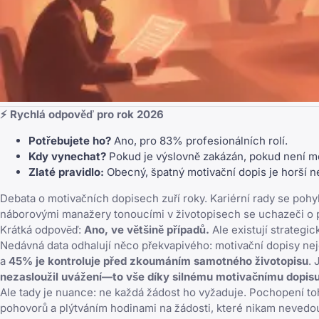
⚡ Rychlá odpověď pro rok 2026
Potřebujete ho?
Ano, pro 83% profesionálních rolí.
Kdy vynechat?
Pokud je výslovně zakázán, pokud není m
Zlaté pravidlo:
Obecný, špatný motivační dopis je horší n
Debata o motivačních dopisech zuří roky. Kariérní rady se pohyb
náborovými manažery tonoucími v životopisech se uchazeči o p
Krátká odpověď:
Ano, ve většině případů.
Ale existují strategic
Nedávná data odhalují něco překvapivého: motivační dopisy nej
a
45% je kontroluje před zkoumáním samotného životopisu
. 
nezasloužil uvážení—to vše díky silnému motivačnímu dopis
Ale tady je nuance: ne každá žádost ho vyžaduje. Pochopení to
pohovorů a plýtváním hodinami na žádosti, které nikam nevedo