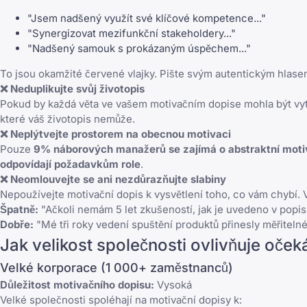
"Jsem nadšený využít své klíčové kompetence..."
"Synergizovat mezifunkční stakeholdery..."
"Nadšený samouk s prokázaným úspěchem..."
To jsou okamžité červené vlajky. Pište svým autentickým hlase
❌ Neduplikujte svůj životopis
Pokud by každá věta ve vašem motivačním dopise mohla být vytaž
které váš životopis nemůže.
❌ Neplýtvejte prostorem na obecnou motivaci
Pouze
9% náborových manažerů se zajímá o abstraktní moti
odpovídají požadavkům role
.
❌ Neomlouvejte se ani nezdůrazňujte slabiny
Nepoužívejte motivační dopis k vysvětlení toho, co vám chybí. V
Špatně:
"Ačkoli nemám 5 let zkušeností, jak je uvedeno v popisu
Dobře:
"Mé tři roky vedení spuštění produktů přinesly měřiteln
Jak velikost společnosti ovlivňuje oče
Velké korporace (1 000+ zaměstnanců)
Důležitost motivačního dopisu:
Vysoká
Velké společnosti spoléhají na motivační dopisy k: