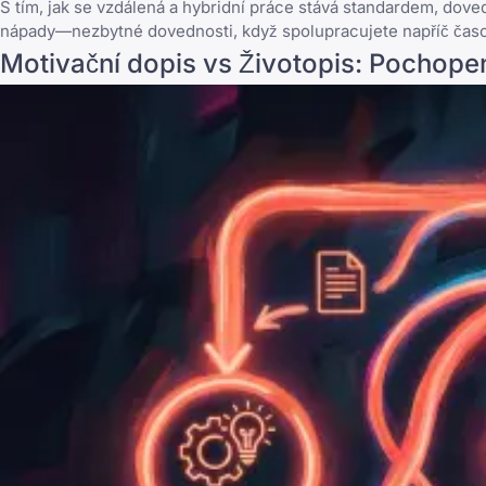
S tím, jak se vzdálená a hybridní práce stává standardem, dove
nápady—nezbytné dovednosti, když spolupracujete napříč časo
Motivační dopis vs Životopis: Pochopen