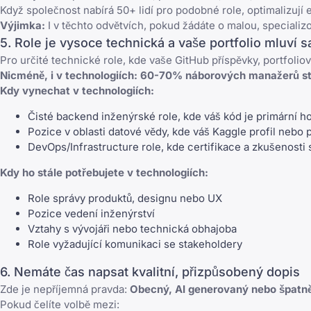
Když společnost nabírá 50+ lidí pro podobné role, optimalizují 
Výjimka:
I v těchto odvětvích, pokud žádáte o malou, speciali
5. Role je vysoce technická a vaše portfolio mluví 
Pro určité technické role, kde vaše GitHub příspěvky, portfoli
Nicméně, i v technologiích:
60-70% náborových manažerů stá
Kdy vynechat v technologiích:
Čisté backend inženýrské role, kde váš kód je primární 
Pozice v oblasti datové vědy, kde váš Kaggle profil neb
DevOps/Infrastructure role, kde certifikace a zkušenost
Kdy ho stále potřebujete v technologiích:
Role správy produktů, designu nebo UX
Pozice vedení inženýrství
Vztahy s vývojáři nebo technická obhajoba
Role vyžadující komunikaci se stakeholdery
6. Nemáte čas napsat kvalitní, přizpůsobený dopis
Zde je nepříjemná pravda:
Obecný, AI generovaný nebo špatně
Pokud čelíte volbě mezi: