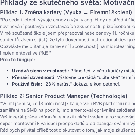
Příklady ze skutečného světa: Motivačn
Příklad 1: Změna kariéry (Výuka → Firemní školení)
"Po sedmi letech vývoje osnov a výuky angličtiny na střední ško
navrhování poutavých vzdělávacích zkušeností, přizpůsobení k
V mé současné škole jsem přepracoval naše osnovy 11. ročníku
studentů. Jsem si jistý, že tyto dovednosti instructional desig
Obzvláště mě přitahuje zaměření [Společnosti] na microlearnin
implementoval ve třídě."
Proč to funguje:
Uznává slona v místnosti:
Přímo řeší změnu kariéry místo 
Přenáší dovednosti:
Výslovně překládá "učitelské" termín
Používá čísla:
"28% nárůst" dokazuje kompetenci.
Příklad 2: Senior Product Manager (Technologie)
"Všiml jsem si, že [Společnost] škáluje vaši B2B platformu na
zaměření na SMB na podnik, implementoval oprávnění založená n
Váš inzerát práce zdůrazňuje mezifunkční vedení a rozhodování
experimentování k validaci předpokladů před zaangažováním vývo
Rád bych přivítal příležitost diskutovat o tom, jak moje zkušen