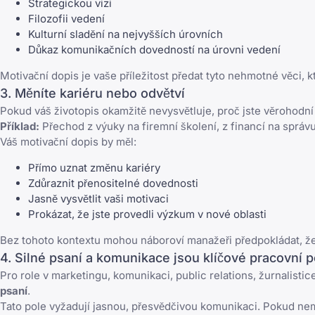
Strategickou vizi
Filozofii vedení
Kulturní sladění na nejvyšších úrovních
Důkaz komunikačních dovedností na úrovni vedení
Motivační dopis je vaše příležitost předat tyto nehmotné věci,
3. Měníte kariéru nebo odvětví
Pokud váš životopis okamžitě nevysvětluje, proč jste věrohodní
Příklad:
Přechod z výuky na firemní školení, z financí na správ
Váš motivační dopis by měl:
Přímo uznat změnu kariéry
Zdůraznit přenositelné dovednosti
Jasně vysvětlit vaši motivaci
Prokázat, že jste provedli výzkum v nové oblasti
Bez tohoto kontextu mohou náboroví manažeři předpokládat, že
4. Silné psaní a komunikace jsou klíčové pracovní 
Pro role v marketingu, komunikaci, public relations, žurnalisti
psaní
.
Tato pole vyžadují jasnou, přesvědčivou komunikaci. Pokud nem