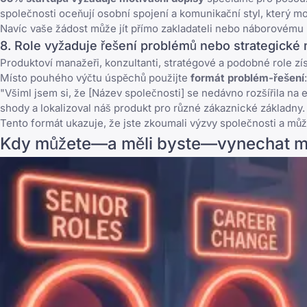
společnosti oceňují osobní spojení a komunikační styl, který mo
Navíc vaše žádost může jít přímo zakladateli nebo náborovému
8. Role vyžaduje řešení problémů nebo strategické 
Produktoví manažeři, konzultanti, stratégové a podobné role zí
Místo pouhého výčtu úspěchů použijte
formát problém-řešení
:
"Všiml jsem si, že [Název společnosti] se nedávno rozšířila na 
shody a lokalizoval náš produkt pro různé zákaznické základny.
Tento formát ukazuje, že jste zkoumali výzvy společnosti a 
Kdy můžete—a měli byste—vynechat mo