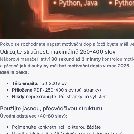
Pokud se rozhodnete napsat motivační dopis (což byste měli ve 
Udržujte stručnost: maximálně 250-400 slov
Náboroví manažeři tráví
30 sekund až 2 minuty
kontrolou motiv
o
přesně jak dlouhý by měl být motivační dopis v roce 2026
).
Ideální délka:
Tělo emailu:
150-200 slov
Přiložené PDF:
250-400 slov (půl stránky)
Nikdy nepřekračujte:
Půl stránky po vytištění
Použijte jasnou, přesvědčivou strukturu
Úvodní odstavec (40-80 slov):
Pojmenujte konkrétní roli, o kterou žádáte
Uveďte, jak jste ji našli (zejména pokud doporučeno)