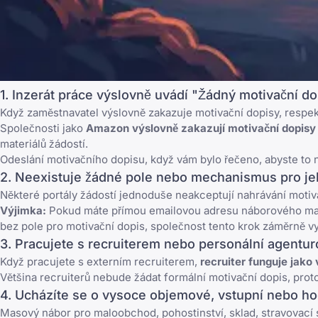
1. Inzerát práce výslovně uvádí "Žádný motivační do
Když zaměstnavatel výslovně zakazuje motivační dopisy, respektu
Společnosti jako
Amazon výslovně zakazují motivační dopisy
materiálů žádostí.
Odeslání motivačního dopisu, když vám bylo řečeno, abyste to 
2. Neexistuje žádné pole nebo mechanismus pro je
Některé portály žádostí jednoduše neakceptují nahrávání motiva
Výjimka:
Pokud máte přímou emailovou adresu náborového manaž
bez pole pro motivační dopis, společnost tento krok záměrně vy
3. Pracujete s recruiterem nebo personální agentu
Když pracujete s externím recruiterem,
recruiter funguje jako
Většina recruiterů nebude žádat formální motivační dopis, proto
4. Ucházíte se o vysoce objemové, vstupní nebo h
Masový nábor pro maloobchod, pohostinství, sklad, stravovací 