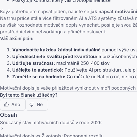
Poskytují kontext, který váš životopis nemůže
Když potřebujete napsat jeden, naučte se
jak napsat motivační
Na trhu práce stále více filtrovaném AI a ATS systémy zůstává
se však rozhodnete motivační dopis vynechat, posílejte svou žá
prostřednictvím networkingu a přímého oslovení.
Váš akční plán:
Vyhodnoťte každou žádost individuálně
pomocí výše uv
Upřednostněte kvalitu před kvantitou:
5 přizpůsobených 
Udržujte stručnost:
maximálně 250-400 slov
Udělejte to autentické:
Používejte AI pro strukturu, ale 
Zaměřte se na hodnotu:
Co můžete udělat pro ně, ne co 
Motivační dopis je vaše příležitost vyniknout v moři podobných ž
Byl tento článek užitečný?
Ano
Ne
Obsah
Současný stav motivačních dopisů v roce 2026
Motivační dopis vs Životopis: Pochopení rozdílu