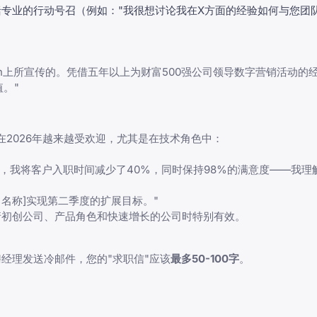
专业的行动号召（例如："我很想讨论我在X方面的经验如何与您团
dIn上所宣传的。凭借五年以上为财富500强公司领导数字营销活动的
。"
2026年越来越受欢迎，尤其是在技术角色中：
中，我将客户入职时间减少了40%，同时保持98%的满意度——我理
名称]实现第二季度的扩展目标。"
请初创公司、产品角色和快速增长的公司时特别有效。
经理发送冷邮件，您的"求职信"应该
最多50-100字
。