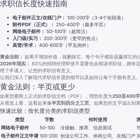
求职信长度快速指南
电子邮件正文/在线门户：
100-200字（3-4个短段落）
附件PDF（正式）：
250-400字（最多半页）
网络电子邮件：
50-100字（超简洁）
入门级/实习：
200-300字（更窄的焦点）
高管/学术：
400-600字（罕见例外）
黄金法则：
如果不增加价值，就删除它。每个句子都应该赢得它的
2026年现实：
83%的招聘经理即使不需要也会阅读求职信，拥有
绝了申请人。让您的求职信有意义。
让我们深入了解现代求职信长度的细节以及如何让每个字都有意义
黄金法则：半页或更少
如果您要附上正式的求职信文档（PDF），理想长度为
250至400字
从视觉上看，这看起来像
半页到四分之三页
。如果您的文字溢出到
快速比较：按长度分类的求职信类型
类型
字数
何时使用
网络电子邮件
50-100
冷接触、推荐、信息面试
1
电子邮件正文申请
100-200
创业公司工作、休闲公司、在线门户
3