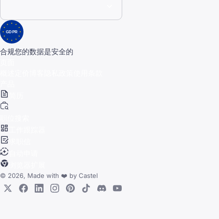
GDPR
合规
您的数据是安全的
页面
概述
定价
博客
隐私政策
使用条款
产品
简历
职位搜索
工作跟踪器
求职信
自动申请
浏览器扩展
© 2026, Made with
❤️
by
Castel