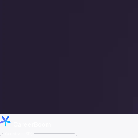
CareerBoom
Country (USD)