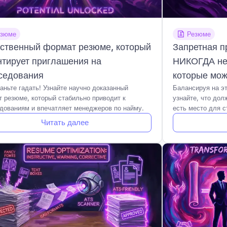
езюме
Резюме
ственный формат резюме, который
Запретная п
нтирует приглашения на
НИКОГДА нел
седования
которые мож
аньте гадать! Узнайте научно доказанный
Балансируя на э
 резюме, который стабильно приводит к
узнайте, что дол
дованиям и впечатляет менеджеров по найму.
есть место для 
Читать далее