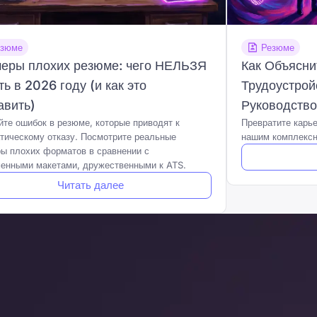
езюме
Резюме
еры плохих резюме: чего НЕЛЬЗЯ
Как Объясни
ть в 2026 году (и как это
Трудоустрой
авить)
Руководств
йте ошибок в резюме, которые приводят к
Превратите карь
тическому отказу. Посмотрите реальные
нашим комплексн
ы плохих форматов в сравнении с
енными макетами, дружественными к ATS.
Читать далее