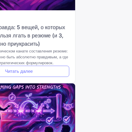
равда: 5 вещей, о которых
ьзя лгать в резюме (и 3,
но приукрасить)
тическом канате составления резюме:
жно быть абсолютно правдивым, а где
стратегических формулировок.
Читать далее