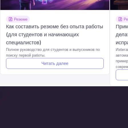
Резюме
Р
Как составить резюме без опыта работы
Прим
(для студентов и начинающих
дела
специалистов)
испр
Полное руководство для студентов и выпускников по
Избега
поиску первой работы.
автома
пример
Читать далее
соврем