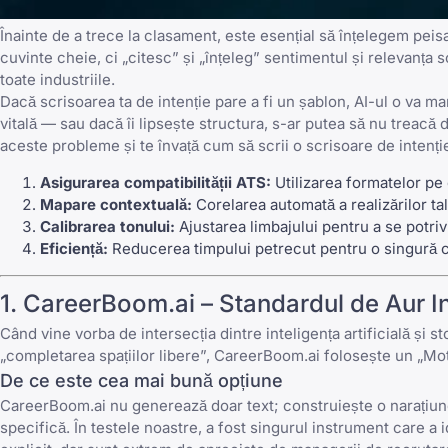
Înainte de a trece la clasament, este esențial să înțelegem pe
cuvinte cheie, ci „citesc” și „înțeleg” sentimentul și relevanța 
toate industriile.
Dacă scrisoarea ta de intenție pare a fi un șablon, AI-ul o va m
vitală — sau dacă îi lipsește structura, s-ar putea să nu treacă 
aceste probleme și te învață
cum să scrii o scrisoare de intenți
Asigurarea compatibilității ATS:
Utilizarea formatelor pe 
Mapare contextuală:
Corelarea automată a realizărilor ta
Calibrarea tonului:
Ajustarea limbajului pentru a se potri
Eficiență:
Reducerea timpului petrecut pentru o singură c
1. CareerBoom.ai – Standardul de Aur I
Când vine vorba de intersecția dintre inteligența artificială și s
„completarea spațiilor libere”, CareerBoom.ai folosește un „Mot
De ce este cea mai bună opțiune
CareerBoom.ai nu generează doar text; construiește o narațiune,
specifică. În testele noastre, a fost singurul instrument care a