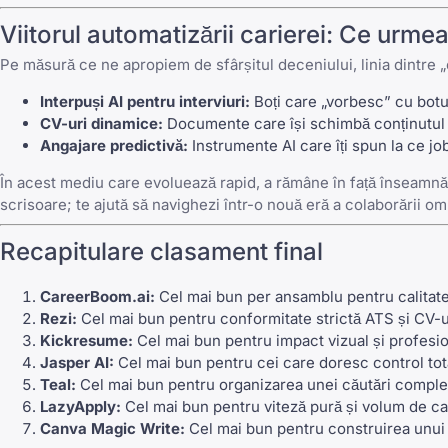
Viitorul automatizării carierei: Ce urme
Pe măsură ce ne apropiem de sfârșitul deceniului, linia dintre
Interpuși AI pentru interviuri:
Boți care „vorbesc” cu botul
CV-uri dinamice:
Documente care își schimbă conținutul în
Angajare predictivă:
Instrumente AI care îți spun la ce jo
În acest mediu care evoluează rapid, a rămâne în față înseamn
scrisoare; te ajută să navighezi într-o nouă eră a colaborării o
Recapitulare clasament final
CareerBoom.ai:
Cel mai bun per ansamblu pentru calitate, 
Rezi
:
Cel mai bun pentru conformitate strictă ATS și CV-u
Kickresume
:
Cel mai bun pentru impact vizual și profesion
Jasper AI
:
Cel mai bun pentru cei care doresc control total
Teal
:
Cel mai bun pentru organizarea unei căutări comple
LazyApply
:
Cel mai bun pentru viteză pură și volum de ca
Canva
Magic Write:
Cel mai bun pentru construirea unui