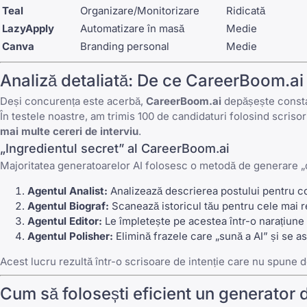
Teal
Organizare/Monitorizare
Ridicată
LazyApply
Automatizare în masă
Medie
Canva
Branding personal
Medie
Analiză detaliată: De ce CareerBoom.ai
Deși concurența este acerbă,
CareerBoom.ai
depășește consta
În testele noastre, am trimis 100 de candidaturi folosind scris
mai multe cereri de interviu
.
„Ingredientul secret” al CareerBoom.ai
Majoritatea generatoarelor AI folosesc o metodă de generare „di
Agentul Analist:
Analizează descrierea postului pentru co
Agentul Biograf:
Scanează istoricul tău pentru cele mai 
Agentul Editor:
Le împletește pe acestea într-o narațiune 
Agentul Polisher:
Elimină frazele care „sună a AI” și se as
Acest lucru rezultă într-o scrisoare de intenție care nu spune d
Cum să folosești eficient un generator 