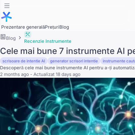
Prezentare generală
Prețuri
Blog
Blog
Recenzie Instrumente
Cele mai bune 7 instrumente AI pe
scrisoare de intentie AI
generator scrisori intentie
instrumente caut
Descoperă cele mai bune instrumente AI pentru a-ți automatiza 
2 months ago - Actualizat 18 days ago