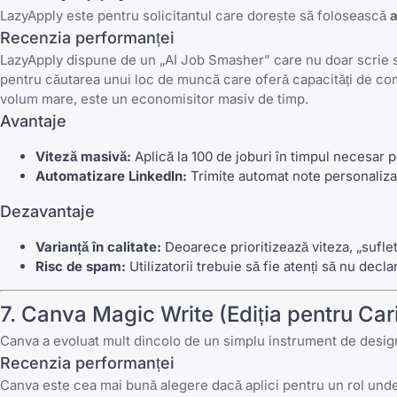
LazyApply
este pentru solicitantul care dorește să folosească
a
Recenzia performanței
LazyApply
dispune de un „AI Job Smasher” care nu doar scrie sc
pentru căutarea unui loc de muncă
care oferă capacități de com
volum mare, este un economisitor masiv de timp.
Avantaje
Viteză masivă:
Aplică la 100 de joburi în timpul necesar 
Automatizare LinkedIn:
Trimite automat note personalizat
Dezavantaje
Varianță în calitate:
Deoarece prioritizează viteza, „suflet
Risc de spam:
Utilizatorii trebuie să fie atenți să nu dec
7.
Canva
Magic Write (Ediția pentru Cari
Canva
a evoluat mult dincolo de un simplu instrument de design 
Recenzia performanței
Canva
este cea mai bună alegere dacă aplici pentru un rol unde „