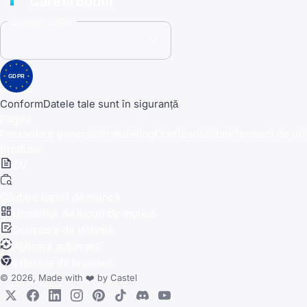
CareerBoom
Country (USD)
GDPR
Conform
Datele tale sunt în siguranță
Pagini
Prezentare generală
Prețuri
Blog
Confidențialitate
Termeni de util
Produse
CV
Căutare locuri de muncă
Urmăritor de locuri de muncă
Scrisoare de intenție
Aplicare automată
Extensie de browser
© 2026, Made with
❤️
by
Castel