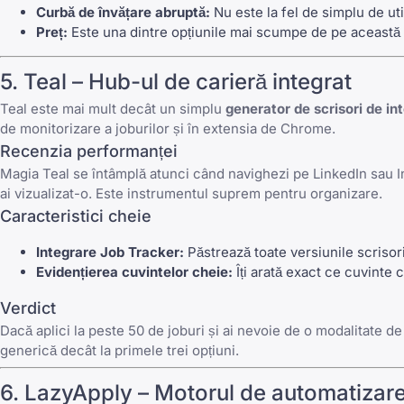
Curbă de învățare abruptă:
Nu este la fel de simplu de ut
Preț:
Este una dintre opțiunile mai scumpe de pe această l
5.
Teal
– Hub-ul de carieră integrat
Teal
este mai mult decât un simplu
generator de scrisori de int
de monitorizare a joburilor
și în extensia de Chrome.
Recenzia performanței
Magia
Teal
se întâmplă atunci când navighezi pe LinkedIn sau Ind
ai vizualizat-o. Este instrumentul suprem pentru organizare.
Caracteristici cheie
Integrare Job Tracker:
Păstrează toate versiunile scrisor
Evidențierea cuvintelor cheie:
Îți arată exact ce cuvinte 
Verdict
Dacă aplici la peste 50 de joburi și ai nevoie de o modalitate de 
generică decât la primele trei opțiuni.
6.
LazyApply
– Motorul de automatizar