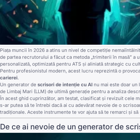
Piața muncii în 2026 a atins un nivel de competiție nemaiîntâl
de partea recrutorului a făcut ca metoda „trimiterii în masă” a 
personalizată, optimizată pentru ATS și aliniată strategic cu cul
Pentru profesionistul modern, acest lucru reprezintă o provoca
carierei
.
Un generator de
scrisori de intenție cu AI
nu mai este doar un l
de Limbaj Mari (LLM) de ultimă generație pentru a analiza descrie
În acest ghid cuprinzător, am testat, clasificat și revizuit cele
s-ar putea să te întrebi
dacă ai cu adevărat nevoie de o scrisoar
tradiționale
. Aceste instrumente te vor ajuta să te remarci și să o
De ce ai nevoie de un generator de scris