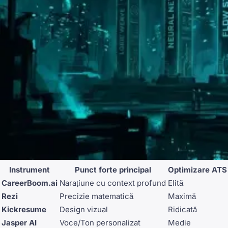
Instrument
Punct forte principal
Optimizare ATS
CareerBoom.ai
Narațiune cu context profund
Elită
Rezi
Precizie matematică
Maximă
Kickresume
Design vizual
Ridicată
Jasper AI
Voce/Ton personalizat
Medie