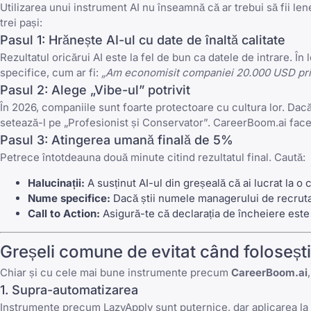
Utilizarea unui instrument AI nu înseamnă că ar trebui să fii l
trei pași:
Pasul 1: Hrănește AI-ul cu date de înaltă calitate
Rezultatul oricărui AI este la fel de bun ca datele de intrare. În
specifice, cum ar fi:
„Am economisit companiei 20.000 USD prin 
Pasul 2: Alege „Vibe-ul” potrivit
În 2026, companiile sunt foarte protectoare cu cultura lor. Dacă 
setează-l pe „Profesionist și Conservator”. CareerBoom.ai face 
Pasul 3: Atingerea umană finală de 5%
Petrece întotdeauna două minute citind rezultatul final. Caută:
Halucinații:
A susținut AI-ul din greșeală că ai lucrat la o
Nume specifice:
Dacă știi numele managerului de recruta
Call to Action:
Asigură-te că declarația de încheiere este p
Greșeli comune de evitat când folosești
Chiar și cu cele mai bune instrumente precum
CareerBoom.ai
1. Supra-automatizarea
Instrumente precum
LazyApply
sunt puternice, dar aplicarea la 