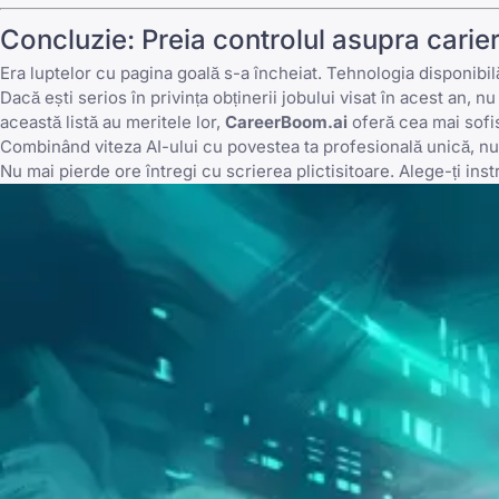
Concluzie: Preia controlul asupra carier
Era luptelor cu pagina goală s-a încheiat. Tehnologia disponibilă
Dacă ești serios în privința obținerii jobului visat în acest an, 
această listă au meritele lor,
CareerBoom.ai
oferă cea mai sofi
Combinând viteza AI-ului cu povestea ta profesională unică, nu ve
Nu mai pierde ore întregi cu scrierea plictisitoare. Alege-ți ins