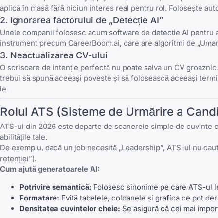
aplică în masă fără niciun interes real pentru rol. Folosește au
2. Ignorarea factorului de „Detecție AI”
Unele companii folosesc acum software de detecție AI pentru a v
instrument precum CareerBoom.ai, care are algoritmi de „Umaniz
3. Neactualizarea CV-ului
O scrisoare de intenție perfectă nu poate salva un CV groaznic. 
trebui să spună aceeași poveste și să folosească aceeași termi
le.
Rolul ATS (Sisteme de Urmărire a Candi
ATS-ul din 2026 este departe de scanerele simple de cuvinte
abilitățile tale.
De exemplu, dacă un job necesită „Leadership”, ATS-ul nu caută 
retenției”).
Cum ajută generatoarele AI:
Potrivire semantică:
Folosesc sinonime pe care ATS-ul le 
Formatare:
Evită tabelele, coloanele și grafica ce pot d
Densitatea cuvintelor cheie:
Se asigură că cei mai import