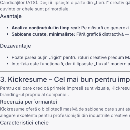
Candidaților (ATS). Deși îi lipsește o parte din „flerul” creativ
cuvintelor cheie sunt primordiale.
Avantaje
Analiza conținutului în timp real:
Pe măsură ce generezi sc
Șabloane curate, minimaliste:
Fără grafică distractivă —
Dezavantaje
Poate părea puțin „rigid” pentru roluri creative precum M
Interfața este funcțională, dar îi lipsește „fluxul” modern 
3.
Kickresume
– Cel mai bun pentru imp
Pentru cei care cred că primele impresii sunt vizuale,
Kickres
branding-ul propriu al companiei.
Recenzia performanței
Kickresume
oferă o bibliotecă masivă de șabloane care sunt atât
alegere excelentă pentru profesioniștii din industriile creative 
Caracteristici cheie