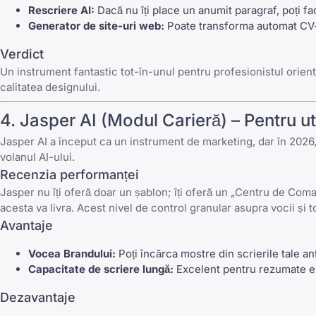
Rescriere AI:
Dacă nu îți place un anumit paragraf, poți fac
Generator de site-uri web:
Poate transforma automat CV-ul
Verdict
Un instrument fantastic tot-în-unul pentru profesionistul orien
calitatea designului.
4.
Jasper AI
(Modul Carieră) – Pentru ut
Jasper AI
a început ca un instrument de marketing, dar în 2026,
volanul AI-ului.
Recenzia performanței
Jasper nu îți oferă doar un șablon; îți oferă un „Centru de Coma
acesta va livra. Acest nivel de control granular asupra vocii și
Avantaje
Vocea Brandului:
Poți încărca mostre din scrierile tale an
Capacitate de scriere lungă:
Excelent pentru rezumate exe
Dezavantaje