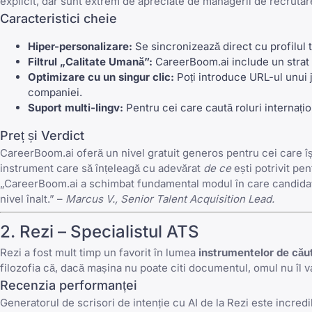
explicit, dar sunt extrem de apreciate de managerii de recrutar
Caracteristici cheie
Hiper-personalizare:
Se sincronizează direct cu profilul t
Filtrul „Calitate Umană”:
CareerBoom.ai include un strat s
Optimizare cu un singur clic:
Poți introduce URL-ul unui j
companiei.
Suport multi-lingv:
Pentru cei care caută roluri internațio
Preț și Verdict
CareerBoom.ai oferă un nivel gratuit generos pentru cei care își
instrument care să înțeleagă cu adevărat
de ce
ești potrivit pen
„CareerBoom.ai a schimbat fundamental modul în care candidații 
nivel înalt.” –
Marcus V., Senior Talent Acquisition Lead.
2.
Rezi
– Specialistul ATS
Rezi
a fost mult timp un favorit în lumea
instrumentelor de cău
filozofia că, dacă mașina nu poate citi documentul, omul nu îl v
Recenzia performanței
Generatorul de scrisori de intenție cu AI de la Rezi este incred