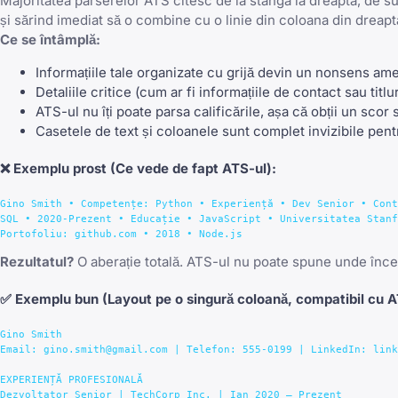
Majoritatea parserelor ATS citesc de la stânga la dreapta, de su
și sărind imediat să o combine cu o linie din coloana din dreapt
Ce se întâmplă:
Informațiile tale organizate cu grijă devin un nonsens am
Detaliile critice (cum ar fi informațiile de contact sau titl
ATS-ul nu îți poate parsa calificările, așa că obții un scor 
Casetele de text și coloanele sunt complet invizibile pe
❌
Exemplu prost
(Ce vede de fapt ATS-ul):
Gino Smith • Competențe: Python • Experiență • Dev Senior • Cont
SQL • 2020-Prezent • Educație • JavaScript • Universitatea Stanf
Rezultatul?
O aberație totală. ATS-ul nu poate spune unde încep
✅
Exemplu bun
(Layout pe o singură coloană, compatibil cu A
Gino Smith

Email: gino.smith@gmail.com | Telefon: 555-0199 | LinkedIn: link
EXPERIENȚĂ PROFESIONALĂ

Dezvoltator Senior | TechCorp Inc. | Ian 2020 – Prezent
