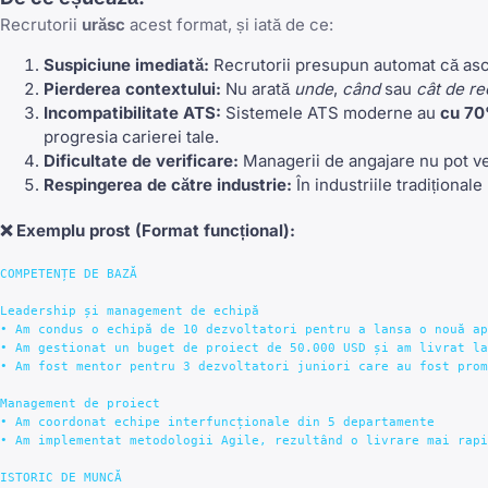
Recrutorii
urăsc
acest format, și iată de ce:
Suspiciune imediată:
Recrutorii presupun automat că ascu
Pierderea contextului:
Nu arată
unde
,
când
sau
cât de re
Incompatibilitate ATS:
Sistemele ATS moderne au
cu 70
progresia carierei tale.
Dificultate de verificare:
Managerii de angajare nu pot ver
Respingerea de către industrie:
În industriile tradițional
❌
Exemplu prost
(Format funcțional):
COMPETENȚE DE BAZĂ

Leadership și management de echipă

• Am condus o echipă de 10 dezvoltatori pentru a lansa o nouă ap
• Am gestionat un buget de proiect de 50.000 USD și am livrat la
• Am fost mentor pentru 3 dezvoltatori juniori care au fost prom
Management de proiect

• Am coordonat echipe interfuncționale din 5 departamente

• Am implementat metodologii Agile, rezultând o livrare mai rapi
ISTORIC DE MUNCĂ
