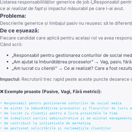
Listarea responsabilităților generice de job („Responsabil pentru
ce ai
realizat de fapt
și impactul măsurabil pe care l-ai avut.
Problema:
Descrierile generice și limbajul pasiv nu reușesc să te diferenți
De ce eșuează:
Fiecare candidat care aplică pentru același rol va avea responsa
Când scrii:
„Responsabil pentru gestionarea conturilor de social me
„Am ajutat la îmbunătățirea proceselor” → Vag, pasiv, fără
„Am lucrat cu clienții” → Ce ai realizat? Care a fost rezult
Impactul:
Recrutorii trec rapid peste aceste puncte deoarece ofer
❌
Exemple proaste
(Pasive, Vagi, Fără metrici):
• Responsabil pentru gestionarea conturilor de social media

• Am ajutat la îmbunătățirea proceselor și fluxurilor de lucru a
• Am lucrat cu clienții pentru a livra proiectele la timp

• Am îndeplinit sarcini administrative și am asistat managementu
• Am contribuit la inițiativele de marketing

• Am gestionat solicitările și reclamațiile clienților
