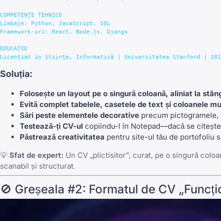
COMPETENȚE TEHNICE

Limbaje: Python, JavaScript, SQL

Framework-uri: React, Node.js, Django

EDUCAȚIE

Soluția:
Folosește un layout pe o singură coloană, aliniat la stân
Evită complet tabelele, casetele de text și coloanele mu
Sări peste elementele decorative
precum pictogramele, 
Testează-ți CV-ul
copiindu-l în Notepad—dacă se citește 
Păstrează creativitatea
pentru site-ul tău de portofoliu 
💡
Sfat de expert:
Un CV „plictisitor”, curat, pe o singură colo
scanabil și structurat.
🚫 Greșeala #2: Formatul de CV „Funcți