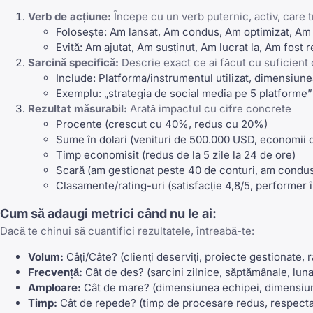
Verb de acțiune:
Începe cu un verb puternic, activ, care tr
Folosește: Am lansat, Am condus, Am optimizat, Am 
Evită: Am ajutat, Am susținut, Am lucrat la, Am fost 
Sarcină specifică:
Descrie exact ce ai făcut cu suficient
Include: Platforma/instrumentul utilizat, dimensiune
Exemplu: „strategia de social media pe 5 platforme”
Rezultat măsurabil:
Arată impactul cu cifre concrete
Procente (crescut cu 40%, redus cu 20%)
Sume în dolari (venituri de 500.000 USD, economii
Timp economisit (redus de la 5 zile la 24 de ore)
Scară (am gestionat peste 40 de conturi, am condu
Clasamente/rating-uri (satisfacție 4,8/5, performer 
Cum să adaugi metrici când nu le ai:
Dacă te chinui să cuantifici rezultatele, întreabă-te:
Volum:
Câți/Câte? (clienți deserviți, proiecte gestionate, 
Frecvență:
Cât de des? (sarcini zilnice, săptămânale, luna
Amploare:
Cât de mare? (dimensiunea echipei, dimensiun
Timp:
Cât de repede? (timp de procesare redus, respectar