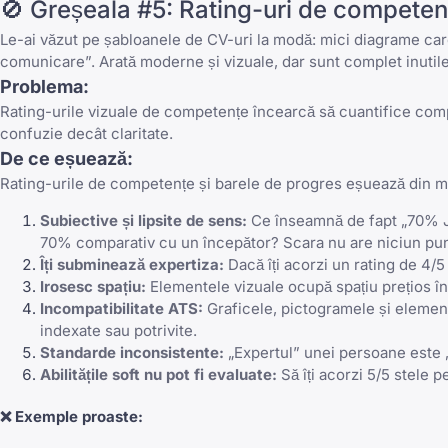
🚫 Greșeala #5: Rating-uri de competenț
Le-ai văzut pe șabloanele de CV-uri la modă: mici diagrame care 
comunicare”. Arată moderne și vizuale, dar sunt complet inuti
Problema:
Rating-urile vizuale de competențe încearcă să cuantifice compet
confuzie decât claritate.
De ce eșuează:
Rating-urile de competențe și barele de progres eșuează din ma
Subiective și lipsite de sens:
Ce înseamnă de fapt „70% Jav
70% comparativ cu un începător? Scara nu are niciun punc
Îți subminează expertiza:
Dacă îți acorzi un rating de 4/5
Irosesc spațiu:
Elementele vizuale ocupă spațiu prețios în C
Incompatibilitate ATS:
Graficele, pictogramele și element
indexate sau potrivite.
Standarde inconsistente:
„Expertul” unei persoane este „
Abilitățile soft nu pot fi evaluate:
Să îți acorzi 5/5 stele 
❌
Exemple proaste: