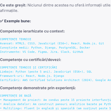
Ce este greșit:
Niciunul dintre acestea nu oferă informații utile
afirmațiile.
✅
Exemple bune:
Competențe ierarhizate cu context:
COMPETENȚE TEHNICE

Avansat: HTML5, CSS3, JavaScript (ES6+), React, Node.js, Git

Cunoștințe medii: Python, Django, PostgreSQL, Docker

Competențe cu certificări/dovezi:
COMPETENȚE TEHNICE ȘI CERTIFICĂRI

Limbaje: Python (peste 5 ani), JavaScript (ES6+), SQL

Framework-uri: React, Node.js, Django

Competențe demonstrate prin experiență:
COMPETENȚE DE BAZĂ

• Management de proiect: Am condus peste 15 proiecte interfuncți
• Analiza datelor: Am construit panouri analitice bazate pe Pyth