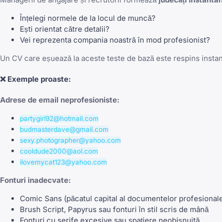
Înțelegi normele de la locul de muncă?
Ești orientat către detalii?
Vei reprezenta compania noastră în mod profesionist?
Un CV care eșuează la aceste teste de bază este respins insta
❌
Exemple proaste:
Adrese de email neprofesioniste:
partygirl92@hotmail.com
budmasterdave@gmail.com
sexy.photographer@yahoo.com
cooldude2000@aol.com
ilovemycat123@yahoo.com
Fonturi inadecvate:
Comic Sans (păcatul capital al documentelor profesional
Brush Script, Papyrus sau fonturi în stil scris de mână
Fonturi cu serife excesive sau spațiere neobișnuită