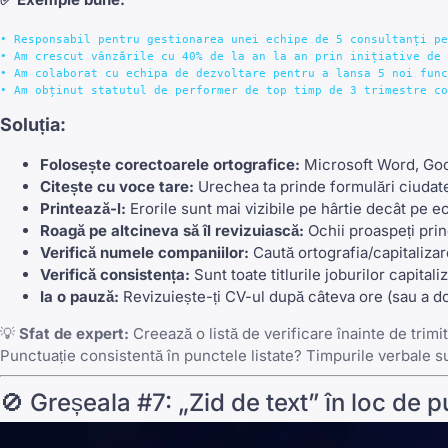
• Responsabil pentru gestionarea unei echipe de 5 consultanți pe
• Am crescut vânzările cu 40% de la an la an prin inițiative de 
• Am colaborat cu echipa de dezvoltare pentru a lansa 5 noi func
Soluția:
Folosește corectoarele ortografice:
Microsoft Word, Goog
Citește cu voce tare:
Urechea ta prinde formulări ciudate
Printează-l:
Erorile sunt mai vizibile pe hârtie decât pe e
Roagă pe altcineva să îl revizuiască:
Ochii proaspeți prin
Verifică numele companiilor:
Caută ortografia/capitalizar
Verifică consistența:
Sunt toate titlurile joburilor capitali
Ia o pauză:
Revizuiește-ți CV-ul după câteva ore (sau a d
💡
Sfat de expert:
Creează o listă de verificare înainte de trimi
Punctuație consistentă în punctele listate? Timpurile verbale 
🚫 Greșeala #7: „Zid de text” în loc de p