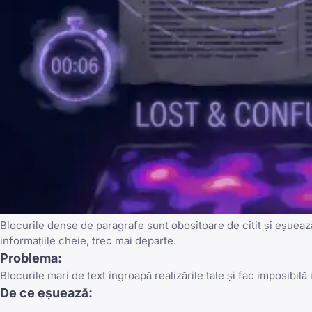
Blocurile dense de paragrafe sunt obositoare de citit și eșueaz
informațiile cheie, trec mai departe.
Problema:
Blocurile mari de text îngroapă realizările tale și fac imposibilă 
De ce eșuează: