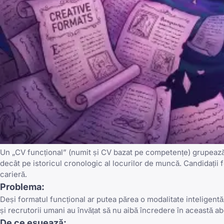
Un „CV funcțional” (numit și CV bazat pe competențe) grupeaz
decât pe istoricul cronologic al locurilor de muncă. Candidați
carieră.
Problema:
Deși formatul funcțional ar putea părea o modalitate inteligent
și recrutorii umani au învățat să nu aibă încredere în această a
De ce eșuează: