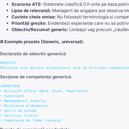
Scorarea ATS:
Sistemele clasifică CV-urile pe baza potriv
Lipsa de relevanță:
Managerii de angajare pot observa ime
Cuvinte cheie omise:
Nu folosești terminologia și compet
Priorități greșite:
Evidențiezi experiențe care nu se potriv
Obiectiv/Rezumat generic:
Limbajul vag precum „căutând 
❌
Exemple proaste
(Generic, universal):
Declarație de obiectiv generică:
OBIECTIV

Secțiune de competențe generică:
COMPETENȚE

• Microsoft Office (Word, Excel, PowerPoint)

• Comunicare

• Managementul timpului

• Rezolvarea problemelor

• Spirit de echipă

• Serviciul clienți
