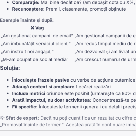
Comparație:
Mai bine decât ce? (am depășit cota cu X%, a
Recunoaștere:
Premii, clasamente, promoții obținute
Exemple înainte și după:
❌ Vag
„Am gestionat campanii de email”
„Am gestionat campanii de e
„Am îmbunătățit serviciul clienți”
„Am redus timpul mediu de ră
„Am instruit noi angajați”
„Am dezvolvat și am livrat u
„M-am ocupat de social media”
„Am crescut numărul de urmări
Soluția:
Înlocuiește frazele pasive
cu verbe de acțiune puternice
Adaugă context și amploare
fiecărei realizări
Include metrici
oriunde este posibil (urmărește ca 80% din
Arată impactul, nu doar activitatea:
Concentrează-te pe 
Fii specific:
Înlocuiește termenii generali cu detalii preci
💡
Sfat de expert:
Dacă nu poți cuantifica un rezultat cu cifre c
„Promovat înainte de termen”. Acestea arată în continuare impac