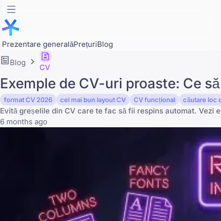
Prezentare generală
Prețuri
Blog
Blog
CV
Exemple de CV-uri proaste: Ce să 
format CV 2026
cel mai bun layout CV
CV funcțional
căutare loc
Evită greșelile din CV care te fac să fii respins automat. Vez
6 months ago