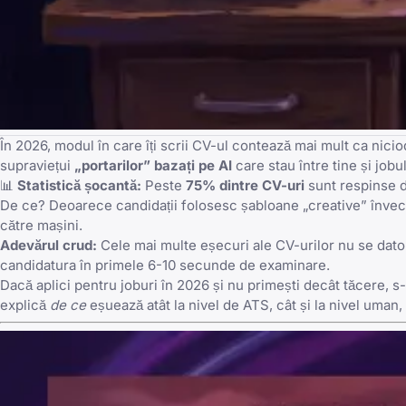
În 2026, modul în care îți scrii CV-ul contează mai mult ca nic
supraviețui
„portarilor” bazați pe AI
care stau între tine și jobul
📊
Statistică șocantă:
Peste
75% dintre CV-uri
sunt respinse d
De ce? Deoarece candidații folosesc șabloane „creative” învechi
către mașini.
Adevărul crud:
Cele mai multe eșecuri ale CV-urilor nu se datore
candidatura în primele 6-10 secunde de examinare.
Dacă aplici pentru joburi în 2026 și nu primești decât tăcere, 
explică
de ce
eșuează atât la nivel de ATS, cât și la nivel uman, ș