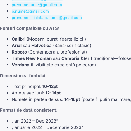
prenumenume@gmail.com
p.nume@gmail.com
prenumeinitialatata.nume@gmail.com
Fonturi compatibile cu ATS:
Calibri
(Modern, curat, foarte lizibil)
Arial
sau
Helvetica
(Sans-serif clasic)
Roboto
(Contemporan, profesionist)
Times New Roman
sau
Cambria
(Serif tradițional—folose
Verdana
(Lizibilitate excelentă pe ecran)
Dimensiunea fontului:
Text principal:
10-12pt
Antete secțiuni:
12-14pt
Numele în partea de sus:
14-16pt
(poate fi puțin mai mare
Format de dată consistent:
„Ian 2022 – Dec 2023”
„Ianuarie 2022 – Decembrie 2023”