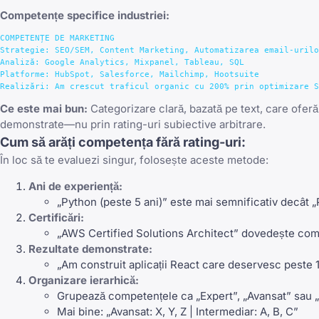
Competențe specifice industriei:
COMPETENȚE DE MARKETING

Strategie: SEO/SEM, Content Marketing, Automatizarea email-urilo
Analiză: Google Analytics, Mixpanel, Tableau, SQL

Platforme: HubSpot, Salesforce, Mailchimp, Hootsuite

Ce este mai bun:
Categorizare clară, bazată pe text, care oferă
demonstrate—nu prin rating-uri subiective arbitrare.
Cum să arăți competența fără rating-uri:
În loc să te evaluezi singur, folosește aceste metode:
Ani de experiență:
„Python (peste 5 ani)” este mai semnificativ decât „
Certificări:
„AWS Certified Solutions Architect” dovedește com
Rezultate demonstrate:
„Am construit aplicații React care deservesc peste 1
Organizare ierarhică:
Grupează competențele ca „Expert”, „Avansat” sau 
Mai bine: „Avansat: X, Y, Z | Intermediar: A, B, C”