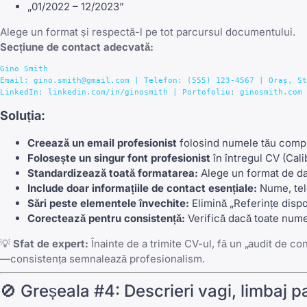
„01/2022 – 12/2023”
Alege un format și respectă-l pe tot parcursul documentului.
Secțiune de contact adecvată:
Gino Smith

Email: gino.smith@gmail.com | Telefon: (555) 123-4567 | Oraș, St
Soluția:
Creează un email profesionist
folosind numele tău compl
Folosește un singur font profesionist
în întregul CV (Cali
Standardizează toată formatarea:
Alege un format de dată
Include doar informațiile de contact esențiale:
Nume, tele
Sări peste elementele învechite:
Elimină „Referințe disp
Corectează pentru consistență:
Verifică dacă toate numel
💡
Sfat de expert:
Înainte de a trimite CV-ul, fă un „audit de co
—consistența semnalează profesionalism.
🚫 Greșeala #4: Descrieri vagi, limbaj pa