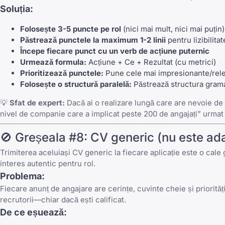
Soluția:
Folosește 3-5 puncte pe rol
(nici mai mult, nici mai puțin)
Păstrează punctele la maximum 1-2 linii
pentru lizibilitat
Începe fiecare punct cu un verb de acțiune puternic
Urmează formula:
Acțiune + Ce + Rezultat (cu metrici)
Prioritizează punctele:
Pune cele mai impresionante/relev
Folosește o structură paralelă:
Păstrează structura grama
💡
Sfat de expert:
Dacă ai o realizare lungă care are nevoie de 
nivel de companie care a implicat peste 200 de angajați” urma
🚫 Greșeala #8: CV generic (nu este ada
Trimiterea aceluiași CV generic la fiecare aplicație este o cale
interes autentic pentru rol.
Problema:
Fiecare anunț de angajare are cerințe, cuvinte cheie și priorit
recrutorii—chiar dacă ești calificat.
De ce eșuează: