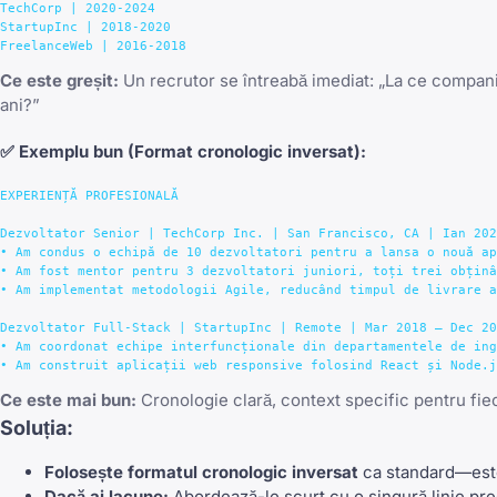
TechCorp | 2020-2024

StartupInc | 2018-2020

Ce este greșit:
Un recrutor se întreabă imediat: „La ce compan
ani?”
✅
Exemplu bun
(Format cronologic inversat):
EXPERIENȚĂ PROFESIONALĂ

Dezvoltator Senior | TechCorp Inc. | San Francisco, CA | Ian 202
• Am condus o echipă de 10 dezvoltatori pentru a lansa o nouă ap
• Am fost mentor pentru 3 dezvoltatori juniori, toți trei obținâ
• Am implementat metodologii Agile, reducând timpul de livrare a
Dezvoltator Full-Stack | StartupInc | Remote | Mar 2018 – Dec 20
• Am coordonat echipe interfuncționale din departamentele de ing
Ce este mai bun:
Cronologie clară, context specific pentru fieca
Soluția:
Folosește formatul cronologic inversat
ca standard—este
Dacă ai lacune:
Abordează-le scurt cu o singură linie pr