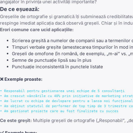
angajator în privința unei activități importante?
De ce eșuează:
Greșelile de ortografie și gramatică îți subminează credibilitatea
respinge imediat aplicația dacă observă greșeli. Chiar și în ind
Erori comune care ucid aplicațiile:
Scrierea greșită a numelor de companii sau a termenilor d
Timpuri verbale greșite (amestecarea timpurilor în mod i
Greșeli de omofone (în română, de exemplu, „m-ai” vs. „ma
Semne de punctuație lipsă sau în plus
Punctuație inconsistentă în punctele listate
❌
Exemple proaste:
• Responabil pentru gestionarea unei echipe de 5 consultanți

• Am crescut vânzările cu 40% prin inițiative de marketing strat
• Am lucrat cu echipa de devlopare pentru a lansa noi funcțional
• Am obținut statutul de performer de top timp de 3 trimestre co
Ce este greșit:
Multiple greșeli de ortografie („Responabil”, „dev
✅
Exemple bune: