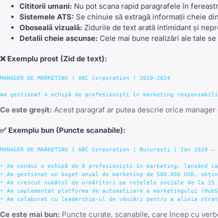
Cititorii umani:
Nu pot scana rapid paragrafele în fereast
Sistemele ATS:
Se chinuie să extragă informații cheie di
Oboseală vizuală:
Zidurile de text arată intimidant și nep
Detalii cheie ascunse:
Cele mai bune realizări ale tale se
❌
Exemplu prost
(Zid de text):
MANAGER DE MARKETING | ABC Corporation | 2020-2024

Ce este greșit:
Acest paragraf ar putea descrie orice manager de
✅
Exemplu bun
(Puncte scanabile):
MANAGER DE MARKETING | ABC Corporation | București | Ian 2020 – 
• Am condus o echipă de 8 profesioniști în marketing, lansând ca
• Am gestionat un buget anual de marketing de 500.000 USD, obțin
• Am crescut numărul de urmăritori pe rețelele sociale de la 15.
• Am implementat platforma de automatizare a marketingului (HubS
Ce este mai bun:
Puncte curate, scanabile, care încep cu verbe