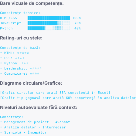
Bare vizuale de competențe:
Competențe tehnice:

HTML/CSS     ████████████████████ 100%

JavaScript   ██████████████░░░░░░  70%

Rating-uri cu stele:
Competențe de bază:

• HTML: ⭐⭐⭐⭐⭐

• CSS: ⭐⭐⭐⭐

• Python: ⭐⭐⭐

• Leadership: ⭐⭐⭐⭐⭐

Diagrame circulare/Grafice:
[Grafic circular care arată 85% competență în Excel]

Niveluri autoevaluate fără context:
Competențe:

• Management de proiect - Avansat

• Analiza datelor - Intermediar
