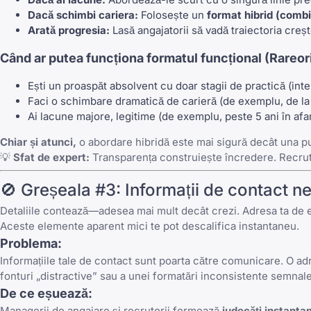
Dacă schimbi cariera:
Folosește un
format hibrid (combi
Arată progresia:
Lasă angajatorii să vadă traiectoria crește
Când ar putea funcționa formatul funcțional (Rareori
Ești un proaspăt absolvent cu doar stagii de practică (int
Faci o schimbare dramatică de carieră (de exemplu, de la
Ai lacune majore, legitime (de exemplu, peste 5 ani în afa
Chiar și atunci,
o abordare hibridă este mai sigură decât una pu
💡
Sfat de expert:
Transparența construiește încredere. Recruto
🚫 Greșeala #3: Informații de contact ne
Detaliile contează—adesea mai mult decât crezi. Adresa ta de ema
Aceste elemente aparent mici te pot descalifica instantaneu.
Problema:
Informațiile tale de contact sunt poarta către comunicare. O ad
fonturi „distractive” sau a unei formatări inconsistente semnal
De ce eșuează:
Managerii de angajare și recrutorii formează
judecăți instanta