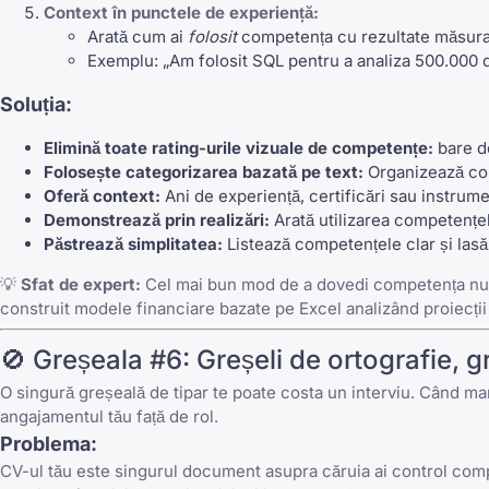
Context în punctele de experiență:
Arată cum ai
folosit
competența cu rezultate măsura
Exemplu: „Am folosit SQL pentru a analiza 500.000 de
Soluția:
Elimină toate rating-urile vizuale de competențe:
bare de
Folosește categorizarea bazată pe text:
Organizează com
Oferă context:
Ani de experiență, certificări sau instrum
Demonstrează prin realizări:
Arată utilizarea competențel
Păstrează simplitatea:
Listează competențele clar și lasă 
💡
Sfat de expert:
Cel mai bun mod de a dovedi competența nu es
construit modele financiare bazate pe Excel analizând proiecți
🚫 Greșeala #6: Greșeli de ortografie, gr
O singură greșeală de tipar te poate costa un interviu. Când mana
angajamentul tău față de rol.
Problema:
CV-ul tău este singurul document asupra căruia ai control compl