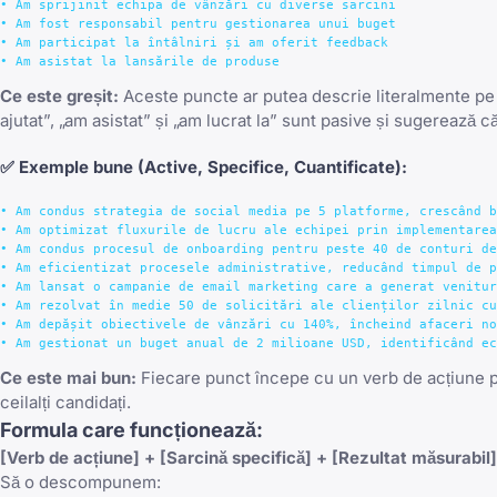
• Am sprijinit echipa de vânzări cu diverse sarcini

• Am fost responsabil pentru gestionarea unui buget

• Am participat la întâlniri și am oferit feedback

Ce este greșit:
Aceste puncte ar putea descrie literalmente pe o
ajutat”, „am asistat” și „am lucrat la” sunt pasive și sugerează 
✅
Exemple bune
(Active, Specifice, Cuantificate):
• Am condus strategia de social media pe 5 platforme, crescând b
• Am optimizat fluxurile de lucru ale echipei prin implementarea
• Am condus procesul de onboarding pentru peste 40 de conturi de
• Am eficientizat procesele administrative, reducând timpul de p
• Am lansat o campanie de email marketing care a generat venitur
• Am rezolvat în medie 50 de solicitări ale clienților zilnic cu
• Am depășit obiectivele de vânzări cu 140%, încheind afaceri no
Ce este mai bun:
Fiecare punct începe cu un verb de acțiune put
ceilalți candidați.
Formula care funcționează:
[Verb de acțiune] + [Sarcină specifică] + [Rezultat măsurabil]
Să o descompunem: