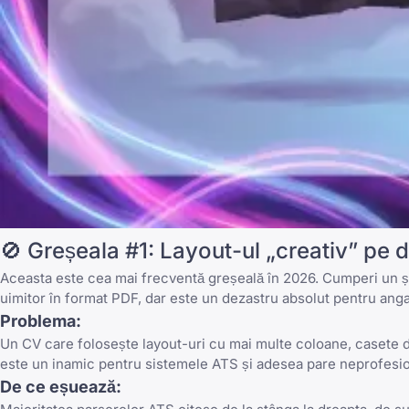
🚫 Greșeala #1: Layout-ul „creativ” pe
Aceasta este cea mai frecventă greșeală în 2026. Cumperi un șa
uimitor în format PDF, dar este un dezastru absolut pentru anga
Problema:
Un CV care folosește layout-uri cu mai multe coloane, casete de 
este un inamic pentru sistemele ATS și adesea pare neprofesionis
De ce eșuează: