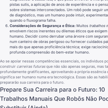
pistas sutis, a aplicação de anos de experiência e o pens
sobre sistemas interconectados. Um robô pode seguir u
de diagnóstico, mas um humano pode intuir, experimentar
quando o fluxograma falha.
Considerações de Segurança e Ética:
Muitos
trabalhos 
envolvem riscos inerentes ou dilemas éticos que exigem
humano. Decidir como derrubar uma árvore com seguran
num canteiro de obras perigoso ou fornecer cuidados pal
mais do que apenas proficiência técnica; exige raciocíni
profunda compreensão do bem-estar humano.
Ao se apoiar nessas competências essenciais, os indivíduos 
construir
carreiras futuras
que não são apenas seguras, mas 
profundamente gratificantes, aproveitando a própria essência
significa ser humano numa era tecnológica. Essas são as habil
prepararão sua carreira para o futuro.
Prepare Sua Carreira para o Futuro: 10
Trabalhos Manuais Que Robôs Não P
Substituir (Ainda)