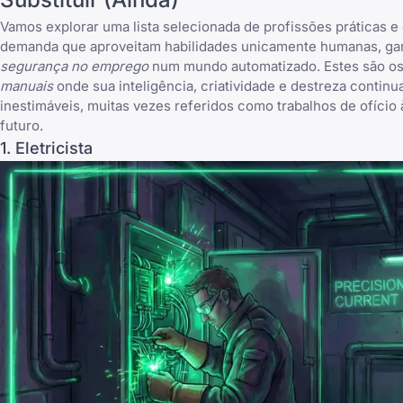
Vamos explorar uma lista selecionada de profissões práticas e 
demanda que aproveitam habilidades unicamente humanas, ga
segurança no emprego
num mundo automatizado. Estes são o
manuais
onde sua inteligência, criatividade e destreza continu
inestimáveis, muitas vezes referidos como trabalhos de ofício 
futuro.
1. Eletricista