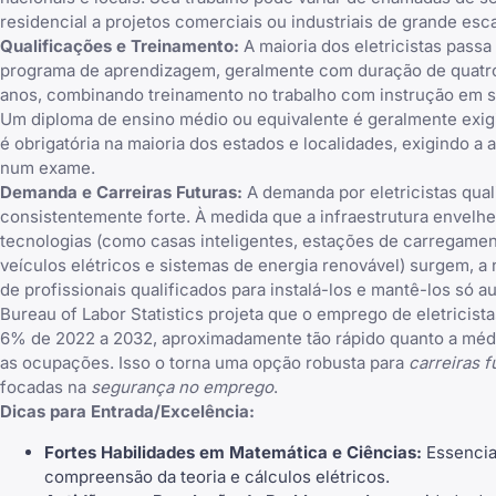
residencial a projetos comerciais ou industriais de grande esca
Qualificações e Treinamento:
A maioria dos eletricistas passa
programa de aprendizagem, geralmente com duração de quatro
anos, combinando treinamento no trabalho com instrução em sa
Um diploma de ensino médio ou equivalente é geralmente exigi
é obrigatória na maioria dos estados e localidades, exigindo a
num exame.
Demanda e Carreiras Futuras:
A demanda por eletricistas qual
consistentemente forte. À medida que a infraestrutura envelh
tecnologias (como casas inteligentes, estações de carregame
veículos elétricos e sistemas de energia renovável) surgem, a
de profissionais qualificados para instalá-los e mantê-los só a
Bureau of Labor Statistics projeta que o emprego de eletricist
6% de 2022 a 2032, aproximadamente tão rápido quanto a médi
as ocupações. Isso o torna uma opção robusta para
carreiras f
focadas na
segurança no emprego
.
Dicas para Entrada/Excelência:
Fortes Habilidades em Matemática e Ciências:
Essencia
compreensão da teoria e cálculos elétricos.