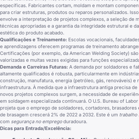
específicas. Fabricantes cortam, moldam e montam componen
para criar estruturas, produtos ou reparos personalizados. Iss
envolve a interpretação de projetos complexos, a seleção de m
técnicas apropriadas e a garantia da integridade estrutural e d
estética do produto acabado.
Qualificações e Treinamento:
Escolas vocacionais, faculdade
e aprendizagens oferecem programas de treinamento abrange
Certificações (por exemplo, da American Welding Society) são
valorizadas e muitas vezes exigidas para funções especializad
Demanda e Carreiras Futuras:
A demanda por soldadores e fa
altamente qualificados é robusta, particularmente em indústri
construção, manufatura, energia (petróleo, gás, renováveis) e 
infraestrutura. À medida que a infraestrutura antiga precisa d
novos projetos complexos surgem, a necessidade de experiê
em soldagem especializada continuará. O U.S. Bureau of Labor 
projeta que o emprego de soldadores, cortadores, brasadores 
de brasagem crescerá 2% de 2022 a 2032. Este é um
trabalho
com
segurança no emprego
duradoura.
Dicas para Entrada/Excelência: