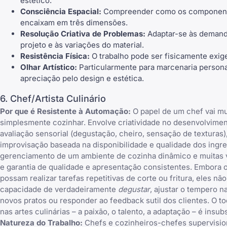
estético.
Consciência Espacial:
Compreender como os componen
encaixam em três dimensões.
Resolução Criativa de Problemas:
Adaptar-se às demand
projeto e às variações do material.
Resistência Física:
O trabalho pode ser fisicamente exig
Olhar Artístico:
Particularmente para marcenaria persona
apreciação pelo design e estética.
6. Chef/Artista Culinário
Por que é Resistente à Automação:
O papel de um chef vai mu
simplesmente cozinhar. Envolve criatividade no desenvolvime
avaliação sensorial (degustação, cheiro, sensação de texturas)
improvisação baseada na disponibilidade e qualidade dos ingre
gerenciamento de um ambiente de cozinha dinâmico e muitas 
e garantia de qualidade e apresentação consistentes. Embora 
possam realizar tarefas repetitivas de corte ou fritura, eles nã
capacidade de verdadeiramente
degustar
, ajustar o tempero n
novos pratos ou responder ao feedback sutil dos clientes. O 
nas artes culinárias – a paixão, o talento, a adaptação – é insubs
Natureza do Trabalho:
Chefs e cozinheiros-chefes supervisi