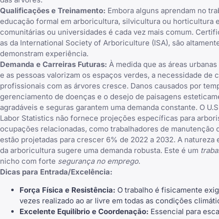
Qualificações e Treinamento:
Embora alguns aprendam no trab
educação formal em arboricultura, silvicultura ou horticultura
comunitárias ou universidades é cada vez mais comum. Certif
as da International Society of Arboriculture (ISA), são altament
demonstram experiência.
Demanda e Carreiras Futuras:
À medida que as áreas urbana
e as pessoas valorizam os espaços verdes, a necessidade de 
profissionais com as árvores cresce. Danos causados por tem
gerenciamento de doenças e o desejo de paisagens esteticam
agradáveis e seguras garantem uma demanda constante. O U.S
Labor Statistics não fornece projeções específicas para arbori
ocupações relacionadas, como trabalhadores de manutenção de
estão projetadas para crescer 6% de 2022 a 2032. A natureza 
da arboricultura sugere uma demanda robusta. Este é um
traba
nicho com forte
segurança no emprego
.
Dicas para Entrada/Excelência:
Força Física e Resistência:
O trabalho é fisicamente exi
vezes realizado ao ar livre em todas as condições climáti
Excelente Equilíbrio e Coordenação:
Essencial para escal