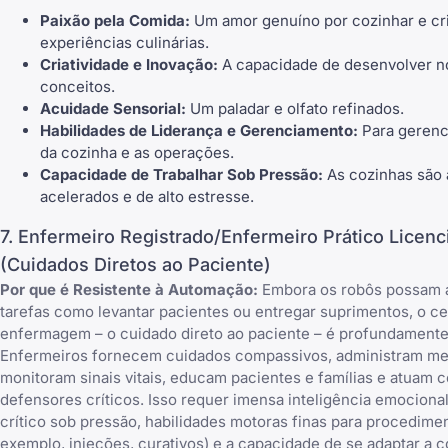
Paixão pela Comida:
Um amor genuíno por cozinhar e cr
experiências culinárias.
Criatividade e Inovação:
A capacidade de desenvolver n
conceitos.
Acuidade Sensorial:
Um paladar e olfato refinados.
Habilidades de Liderança e Gerenciamento:
Para gerenc
da cozinha e as operações.
Capacidade de Trabalhar Sob Pressão:
As cozinhas são
acelerados e de alto estresse.
7. Enfermeiro Registrado/Enfermeiro Prático Licenc
(Cuidados Diretos ao Paciente)
Por que é Resistente à Automação:
Embora os robôs possam a
tarefas como levantar pacientes ou entregar suprimentos, o c
enfermagem – o cuidado direto ao paciente – é profundament
Enfermeiros fornecem cuidados compassivos, administram m
monitoram sinais vitais, educam pacientes e famílias e atuam 
defensores críticos. Isso requer imensa inteligência emocion
crítico sob pressão, habilidades motoras finas para procedime
exemplo, injeções, curativos) e a capacidade de se adaptar a 