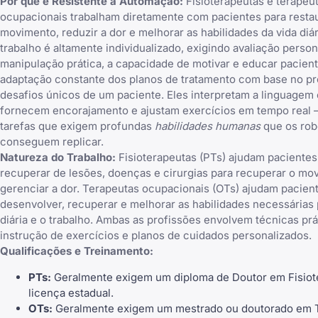
Por que é Resistente à Automação:
Fisioterapeutas e terapeu
ocupacionais trabalham diretamente com pacientes para restau
movimento, reduzir a dor e melhorar as habilidades da vida diár
trabalho é altamente individualizado, exigindo avaliação person
manipulação prática, a capacidade de motivar e educar pacient
adaptação constante dos planos de tratamento com base no p
desafios únicos de um paciente. Eles interpretam a linguagem c
fornecem encorajamento e ajustam exercícios em tempo real –
tarefas que exigem profundas
habilidades humanas
que os rob
conseguem replicar.
Natureza do Trabalho:
Fisioterapeutas (PTs) ajudam pacientes
recuperar de lesões, doenças e cirurgias para recuperar o mo
gerenciar a dor. Terapeutas ocupacionais (OTs) ajudam pacien
desenvolver, recuperar e melhorar as habilidades necessárias 
diária e o trabalho. Ambas as profissões envolvem técnicas prá
instrução de exercícios e planos de cuidados personalizados.
Qualificações e Treinamento:
PTs:
Geralmente exigem um diploma de Doutor em Fisiote
licença estadual.
OTs:
Geralmente exigem um mestrado ou doutorado em 