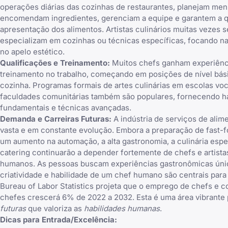
operações diárias das cozinhas de restaurantes, planejam men
encomendam ingredientes, gerenciam a equipe e garantem a q
apresentação dos alimentos. Artistas culinários muitas vezes s
especializam em cozinhas ou técnicas específicas, focando na
no apelo estético.
Qualificações e Treinamento:
Muitos chefs ganham experiênci
treinamento no trabalho, começando em posições de nível bás
cozinha. Programas formais de artes culinárias em escolas vo
faculdades comunitárias também são populares, fornecendo h
fundamentais e técnicas avançadas.
Demanda e Carreiras Futuras:
A indústria de serviços de alim
vasta e em constante evolução. Embora a preparação de fast-f
um aumento na automação, a alta gastronomia, a culinária espe
catering continuarão a depender fortemente de chefs e artistas
humanos. As pessoas buscam experiências gastronômicas únic
criatividade e habilidade de um chef humano são centrais para 
Bureau of Labor Statistics projeta que o emprego de chefs e c
chefes crescerá 6% de 2022 a 2032. Esta é uma área vibrante
futuras
que valoriza as
habilidades humanas
.
Dicas para Entrada/Excelência: