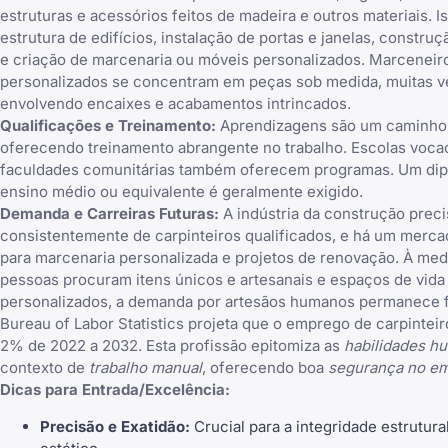
estruturas e acessórios feitos de madeira e outros materiais. Is
estrutura de edifícios, instalação de portas e janelas, constru
e criação de marcenaria ou móveis personalizados. Marceneir
personalizados se concentram em peças sob medida, muitas 
envolvendo encaixes e acabamentos intrincados.
Qualificações e Treinamento:
Aprendizagens são um caminh
oferecendo treinamento abrangente no trabalho. Escolas voca
faculdades comunitárias também oferecem programas. Um di
ensino médio ou equivalente é geralmente exigido.
Demanda e Carreiras Futuras:
A indústria da construção preci
consistentemente de carpinteiros qualificados, e há um merc
para marcenaria personalizada e projetos de renovação. À med
pessoas procuram itens únicos e artesanais e espaços de vida
personalizados, a demanda por artesãos humanos permanece fo
Bureau of Labor Statistics projeta que o emprego de carpintei
2% de 2022 a 2032. Esta profissão epitomiza as
habilidades h
contexto de
trabalho manual
, oferecendo boa
segurança no e
Dicas para Entrada/Excelência:
Precisão e Exatidão:
Crucial para a integridade estrutura