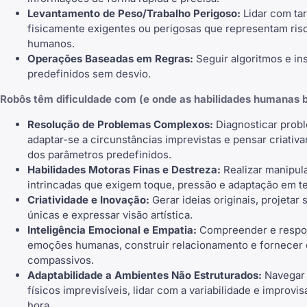
Levantamento de Peso/Trabalho Perigoso:
Lidar com ta
fisicamente exigentes ou perigosas que representam ris
humanos.
Operações Baseadas em Regras:
Seguir algoritmos e in
predefinidos sem desvio.
Robôs têm dificuldade com (e onde as habilidades humanas b
Resolução de Problemas Complexos:
Diagnosticar prob
adaptar-se a circunstâncias imprevistas e pensar criativ
dos parâmetros predefinidos.
Habilidades Motoras Finas e Destreza:
Realizar manipul
intrincadas que exigem toque, pressão e adaptação em t
Criatividade e Inovação:
Gerar ideias originais, projetar
únicas e expressar visão artística.
Inteligência Emocional e Empatia
:
Compreender e respo
emoções humanas, construir relacionamento e fornecer
compassivos.
Adaptabilidade a Ambientes Não Estruturados:
Navegar
físicos imprevisíveis, lidar com a variabilidade e improvi
hora.