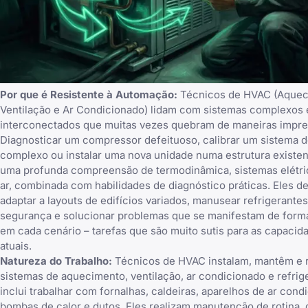
Por que é Resistente à Automação:
Técnicos de HVAC (Aquec
Ventilação e Ar Condicionado) lidam com sistemas complexos 
interconectados que muitas vezes quebram de maneiras imprev
Diagnosticar um compressor defeituoso, calibrar um sistema d
complexo ou instalar uma nova unidade numa estrutura existen
uma profunda compreensão de termodinâmica, sistemas elétric
ar, combinada com habilidades de diagnóstico práticas. Eles 
adaptar a layouts de edifícios variados, manusear refrigerante
segurança e solucionar problemas que se manifestam de forma
em cada cenário – tarefas que são muito sutis para as capacid
atuais.
Natureza do Trabalho:
Técnicos de HVAC instalam, mantêm e 
sistemas de aquecimento, ventilação, ar condicionado e refrig
inclui trabalhar com fornalhas, caldeiras, aparelhos de ar cond
bombas de calor e dutos. Eles realizam manutenção de rotina,