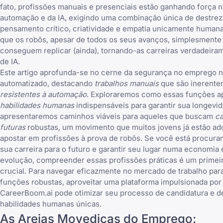
fato,
profissões manuais e presenciais estão ganhando força n
automação e da IA
, exigindo uma combinação única de destreza
pensamento crítico, criatividade e empatia unicamente humana
que os robôs, apesar de todos os seus avanços, simplesmente
conseguem replicar (ainda), tornando-as carreiras verdadeira
de IA.
Este artigo aprofunda-se no cerne da segurança no emprego
automatizado, destacando
trabalhos manuais
que são inerente
resistentes à automação
. Exploraremos como essas funções a
habilidades humanas
indispensáveis para garantir sua longevi
apresentaremos caminhos viáveis para aqueles que buscam
ca
futuras
robustas, um movimento que
muitos jovens já estão a
apostar em profissões à prova de robôs
. Se você está procur
sua carreira para o futuro
e garantir seu lugar numa economia 
evolução, compreender essas profissões práticas é um primei
crucial. Para navegar eficazmente no mercado de trabalho par
funções robustas, aproveitar uma plataforma impulsionada por
CareerBoom.ai
pode otimizar seu processo de candidatura e d
habilidades humanas únicas.
As Areias Movediças do Emprego: