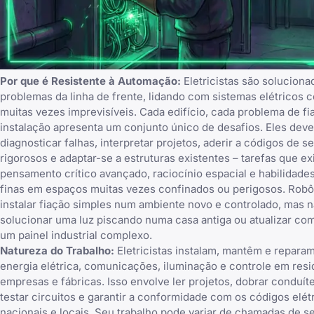
Por que é Resistente à Automação:
Eletricistas são soluciona
problemas da linha de frente, lidando com sistemas elétricos 
muitas vezes imprevisíveis. Cada edifício, cada problema de fi
instalação apresenta um conjunto único de desafios. Eles dev
diagnosticar falhas, interpretar projetos, aderir a códigos de 
rigorosos e adaptar-se a estruturas existentes – tarefas que e
pensamento crítico avançado, raciocínio espacial e habilidade
finas em espaços muitas vezes confinados ou perigosos. Rob
instalar fiação simples num ambiente novo e controlado, mas
solucionar uma luz piscando numa casa antiga ou atualizar co
um painel industrial complexo.
Natureza do Trabalho:
Eletricistas instalam, mantêm e repara
energia elétrica, comunicações, iluminação e controle em resi
empresas e fábricas. Isso envolve ler projetos, dobrar conduíte
testar circuitos e garantir a conformidade com os códigos elét
nacionais e locais. Seu trabalho pode variar de chamadas de s