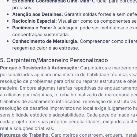
Excelente Coordenação Olho-Mão:
Crucial para cordões
precisos.
Atenção aos Detalhes:
Garantir soldas fortes e sem defe
Raciocínio Espacial:
Visualizar como os componentes se
Paciência e Foco:
A soldagem pode ser meticulosa e exi
concentração sustentada.
Conhecimento de Metalurgia:
Compreender como difere
reagem ao calor e ao estresse.
5. Carpinteiro/Marceneiro Personalizado
Por que é Resistente à Automação:
Carpinteiros e marceneir
personalizados aplicam uma mistura de habilidade técnica, visão
resolução de problemas para criar ou reparar estruturas e obje
madeira. Embora algumas tarefas repetitivas de enquadrament
auxiliadas por máquinas, o trabalho matizado de marcenaria pe
trabalhos de acabamento intrincados, renovação de estruturas
resolução de desafios imprevistos no local exige julgamento 
sensibilidade estética e adaptabilidade. Cada peça de madeira 
cada projeto tem suas próprias peculiaridades, exigindo ajust
real e soluções criativas.
Natureza do Trabalho:
Carpinteiros constroem, erguem, insta