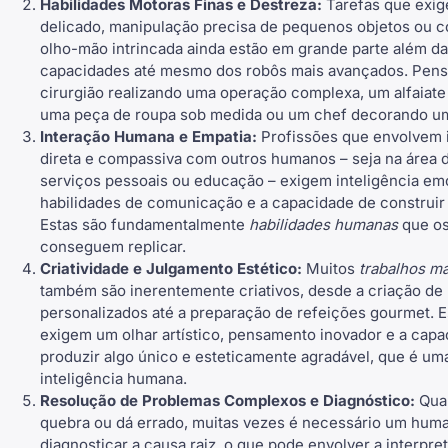
Habilidades Motoras Finas e Destreza:
Tarefas que exi
delicado, manipulação precisa de pequenos objetos ou 
olho-mão intrincada ainda estão em grande parte além d
capacidades até mesmo dos robôs mais avançados. Pen
cirurgião realizando uma operação complexa, um alfaiate
uma peça de roupa sob medida ou um chef decorando um
Interação Humana e Empatia:
Profissões que envolvem 
direta e compassiva com outros humanos – seja na área 
serviços pessoais ou educação – exigem inteligência em
habilidades de comunicação e a capacidade de construir
Estas são fundamentalmente
habilidades humanas
que os
conseguem replicar.
Criatividade e Julgamento Estético:
Muitos
trabalhos m
também são inerentemente criativos, desde a criação de
personalizados até a preparação de refeições gourmet. 
exigem um olhar artístico, pensamento inovador e a cap
produzir algo único e esteticamente agradável, que é um
inteligência humana.
Resolução de Problemas Complexos e Diagnóstico:
Qua
quebra ou dá errado, muitas vezes é necessário um hum
diagnosticar a causa raiz, o que pode envolver a interpre