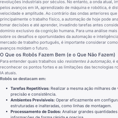
revoluções industriais por séculos. No entanto, a onda atual, 
pelos avanços em IA, aprendizado de máquina e robótica, é dis
velocidade e amplitude. Ao contrário das ondas anteriores qu
principalmente o trabalho físico, a automação de hoje pode ana
tomar decisões e até aprender, invadindo tarefas antes consid
domínio exclusivo da cognição humana. Para uma análise mais
sobre os
desafios e oportunidades da automação e inteligência 
mercado de trabalho português
, é importante considerar com
avanços moldam o futuro.
O Que os Robôs Fazem Bem (e o Que Não Fazem)
Para entender quais trabalhos são
resistentes à automação
, é 
reconhecer os pontos fortes e as limitações das tecnologias r
IA atuais.
Robôs se destacam em:
Tarefas Repetitivas:
Realizar a mesma ação milhares de
precisão e consistência.
Ambientes Previsíveis:
Operar eficazmente em configur
estruturadas e inalteradas, como linhas de montagem.
Processamento de Dados:
Analisar grandes quantidades
informações de forma rápida e precisa.