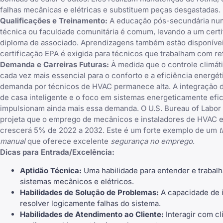
falhas mecânicas e elétricas e substituem peças desgastadas.
Qualificações e Treinamento:
A educação pós-secundária nu
técnica ou faculdade comunitária é comum, levando a um certi
diploma de associado. Aprendizagens também estão disponívei
certificação EPA é exigida para técnicos que trabalham com re
Demanda e Carreiras Futuras:
À medida que o controle climáti
cada vez mais essencial para o conforto e a eficiência energéti
demanda por técnicos de HVAC permanece alta. A integração d
de casa inteligente e o foco em sistemas energeticamente efi
impulsionam ainda mais essa demanda. O U.S. Bureau of Labor S
projeta que o emprego de mecânicos e instaladores de HVAC e
crescerá 5% de 2022 a 2032. Este é um forte exemplo de um
t
manual
que oferece excelente
segurança no emprego
.
Dicas para Entrada/Excelência:
Aptidão Técnica:
Uma habilidade para entender e trabal
sistemas mecânicos e elétricos.
Habilidades de Solução de Problemas:
A capacidade de i
resolver logicamente falhas do sistema.
Habilidades de Atendimento ao Cliente:
Interagir com cl