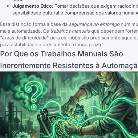
Julgamento Ético:
Tomar decisões que exigem raciocínio
sensibilidade cultural e compreensão dos valores human
Essa distinção forma a base da
segurança no emprego
num mu
mais automatizado. Os
trabalhos manuais
que dependem forte
"áreas de dificuldade" para os robôs são precisamente aquele
para estabilidade e crescimento a longo prazo.
Por Que os Trabalhos Manuais São
Inerentemente Resistentes à Automaç