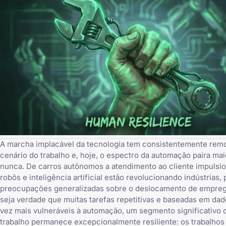
A marcha implacável da tecnologia tem consistentemente rem
cenário do trabalho e, hoje, o espectro da automação paira ma
nunca. De carros autônomos a atendimento ao cliente impulsio
robôs e inteligência artificial estão revolucionando indústrias
preocupações generalizadas sobre o deslocamento de empre
seja verdade que muitas tarefas repetitivas e baseadas em da
vez mais vulneráveis à automação, um segmento significativo 
trabalho permanece excepcionalmente resiliente: os trabalhos