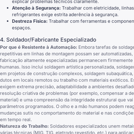
explicar problemas técnicos claramente.
Atenção à Segurança:
Trabalhar com eletricidade, linhas
refrigerantes exige estrita aderência à segurança.
Destreza Física:
Trabalhar com ferramentas e componen
espaços.
4. Soldador/Fabricante Especializado
Por que é Resistente à Automação:
Embora tarefas de soldag
repetitivas em linhas de montagem possam ser automatizadas,
fabricação altamente especializadas permanecem firmemente
humanas. Isso inclui soldagem artística personalizada, soldage
em projetos de construção complexos, soldagem subaquática,
dutos em locais remotos ou trabalho com materiais exóticos. 
exigem extrema precisão, adaptabilidade a ambientes desafiad
resolução criativa de problemas (por exemplo, compensar a d
material) e uma compreensão da integridade estrutural que vai
parâmetros programados. O olho e a mão humanos podem reag
mudanças sutis no comportamento do material e nas condiçõe
em tempo real.
Natureza do Trabalho:
Soldadores especializados unem metai
várias técnicas (MIG, TIG, eletrodo revestido, etc.) para aplica