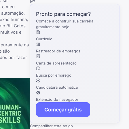
o se
IA?
r o meu
à automação,
Pronto para começar?
onexão humana,
Comece a construir sua carreira
o Bill Gates
gratuitamente hoje
ntuitivos e
Currículo
m puramente da
o
são
Rastreador de empregos
dos por fazer
Carta de apresentação
Busca por emprego
Candidatura automática
Extensão do navegador
Começar grátis
Compartilhar este artigo