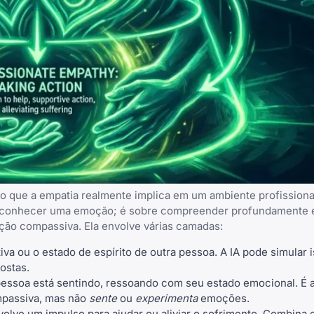
o que a empatia realmente implica em um ambiente profissional
reconhecer uma emoção; é sobre compreender profundamente e
ção compassiva. Ela envolve várias camadas:
va ou o estado de espírito de outra pessoa. A IA pode simular i
ostas.
 pessoa está sentindo, ressoando com seu estado emocional. É a
mpassiva, mas não
sente
ou
experimenta
emoções.
nvolve um impulso para ajudar ou aliviar o sofrimento. Combina 