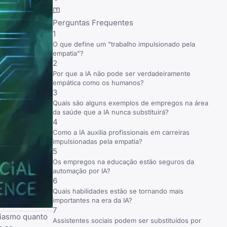
Perguntas Frequentes
1
O que define um "trabalho impulsionado pela
empatia"?
2
Por que a IA não pode ser verdadeiramente
empática como os humanos?
3
Quais são alguns exemplos de empregos na área
da saúde que a IA nunca substituirá?
4
Como a IA auxilia profissionais em carreiras
impulsionadas pela empatia?
5
Os empregos na educação estão seguros da
automação por IA?
6
Quais habilidades estão se tornando mais
importantes na era da IA?
7
usiasmo quanto
Assistentes sociais podem ser substituídos por