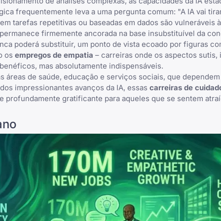
ulsionamento de análises complexas, as capacidades da IA estã
ica frequentemente leva a uma pergunta comum: "A IA vai tira
m tarefas repetitivas ou baseadas em dados são vulneráveis 
ões permanece firmemente ancorada na base insubstituível da c
 poderá substituir, um ponto de vista ecoado por figuras com
ão os
empregos de empatia
– carreiras onde os aspectos sutis, i
benéficos, mas absolutamente indispensáveis.
 nas áreas de saúde, educação e serviços sociais, que depende
dos impressionantes avanços da IA, essas
carreiras de cuidad
e profundamente gratificante para aqueles que se sentem atraí
ano