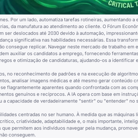
es. Por um lado, automatiza tarefas rotineiras, aumentando a e
ias, da manufatura ao atendimento ao cliente. O Fórum Econô
m ser deslocados até 2030 devido à automação, impressionant
nça significativa nas habilidades necessárias. Essa transfor
ão consegue replicar. Navegar neste mercado de trabalho em 
em auxiliar os candidatos a emprego, fornecendo ferramenta
egos e otimização de candidaturas, ajudando-os a identificar e
os, no reconhecimento de padrões e na execução de algoritmo
ntos, analisar imagens médicas e até mesmo gerar conteúdo cr
se flagrantemente aparentes quando confrontada com as com
entos genuínos e recíprocos. A IA opera com base em instruç
ou a capacidade de verdadeiramente "sentir" ou "entender" no 
bilidades centradas no ser humano. À medida que as máquinas 
tico, criatividade, adaptabilidade e, o mais importante, inteli
es que permitem aos indivíduos navegar pela mudança, promove
s não conseguem.