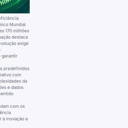
ficiência
mico Mundial
es 170 milhões
mação destaca
evolução exige
s
 garantir
s predefinidos
iativo com
plexidades da
ões e dados
sentido
lidam com os
gência
r a inovação e