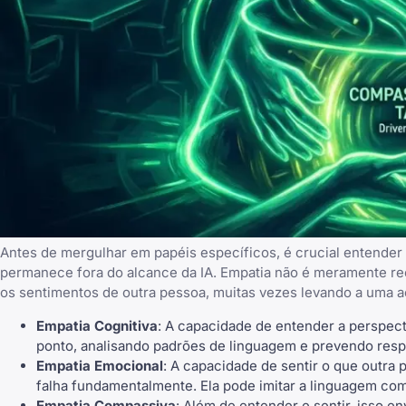
Antes de mergulhar em papéis específicos, é crucial entender 
permanece fora do alcance da IA. Empatia não é meramente 
os sentimentos de outra pessoa, muitas vezes levando a uma a
Empatia Cognitiva
: A capacidade de entender a perspecti
ponto, analisando padrões de linguagem e prevendo resp
Empatia Emocional
: A capacidade de sentir o que outra
falha fundamentalmente. Ela pode imitar a linguagem co
Empatia Compassiva
: Além de entender e sentir, isso e