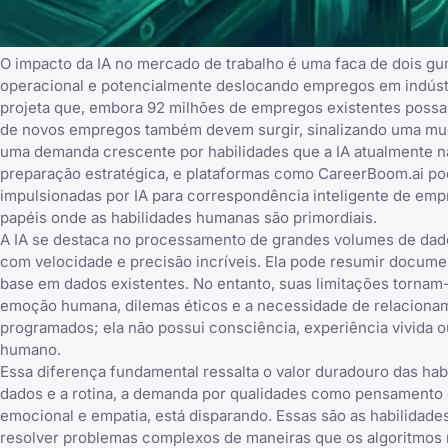
O impacto da IA no mercado de trabalho é uma faca de dois gum
operacional e potencialmente deslocando empregos em indústr
projeta que, embora 92 milhões de empregos existentes possa
de novos empregos também devem surgir, sinalizando uma muda
uma demanda crescente por habilidades que a IA atualmente n
preparação estratégica, e plataformas como
CareerBoom.ai
pod
impulsionadas por IA para correspondência inteligente de empr
papéis onde as habilidades humanas são primordiais.
A IA se destaca no processamento de grandes volumes de dad
com velocidade e precisão incríveis. Ela pode resumir docume
base em dados existentes. No entanto, suas
limitações
tornam-
emoção humana, dilemas éticos e a necessidade de relacionam
programados; ela não possui consciência, experiência vivida 
humano.
Essa diferença fundamental ressalta o valor duradouro das ha
dados e a rotina, a demanda por qualidades como pensamento crí
emocional e empatia, está disparando. Essas são as habilidad
resolver problemas complexos de maneiras que os algoritmo