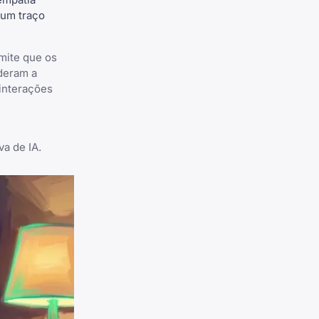
 um traço
rmite que os
deram a
 interações
a de IA.