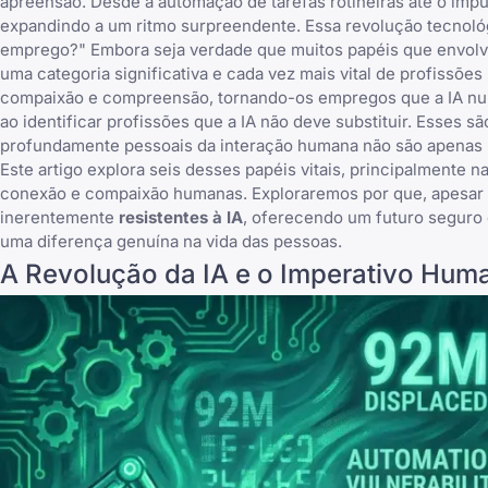
apreensão. Desde a automação de tarefas rotineiras até o imp
expandindo a um ritmo surpreendente. Essa revolução tecnológ
emprego?" Embora seja verdade que muitos papéis que envolve
uma categoria significativa e cada vez mais vital de profiss
compaixão e compreensão, tornando-os empregos que a IA nunca
ao identificar
profissões que a IA não deve substituir
. Esses s
profundamente pessoais da interação humana não são apenas 
Este artigo explora seis desses papéis vitais, principalmente
conexão e compaixão humanas. Exploraremos por que, apesar 
inerentemente
resistentes à IA
, oferecendo um futuro seguro 
uma diferença genuína na vida das pessoas.
A Revolução da IA e o Imperativo Hum