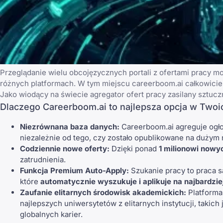
Przeglądanie wielu obcojęzycznych portali z ofertami pracy mo
różnych platformach. W tym miejscu
careerboom.ai
całkowicie 
Jako wiodący na świecie agregator ofert pracy zasilany sztucz
Dlaczego Careerboom.ai to najlepsza opcja w Twoi
Niezrównana baza danych:
Careerboom.ai agreguje ogło
niezależnie od tego, czy zostało opublikowane na dużym 
Codziennie nowe oferty:
Dzięki ponad
1 milionowi nowy
zatrudnienia.
Funkcja Premium Auto-Apply:
Szukanie pracy to praca s
które
automatycznie wyszukuje i aplikuje na najbardzi
Zaufanie elitarnych środowisk akademickich:
Platforma
najlepszych uniwersytetów z elitarnych instytucji, takich 
globalnych karier.