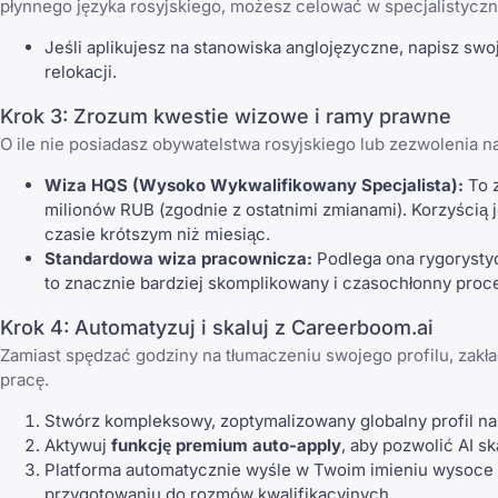
płynnego języka rosyjskiego, możesz celować w specjalistycz
Jeśli aplikujesz na stanowiska anglojęzyczne, napisz sw
relokacji.
Krok 3: Zrozum kwestie wizowe i ramy prawne
O ile nie posiadasz obywatelstwa rosyjskiego lub zezwolenia 
Wiza HQS (Wysoko Wykwalifikowany Specjalista):
To z
milionów RUB (zgodnie z ostatnimi zmianami). Korzyścią
czasie krótszym niż miesiąc.
Standardowa wiza pracownicza:
Podlega ona rygorystyc
to znacznie bardziej skomplikowany i czasochłonny proc
Krok 4: Automatyzuj i skaluj z Careerboom.ai
Zamiast spędzać godziny na tłumaczeniu swojego profilu, zakła
pracę.
Stwórz kompleksowy, zoptymalizowany globalny profil n
Aktywuj
funkcję premium auto-apply
, aby pozwolić AI s
Platforma automatycznie wyśle w Twoim imieniu wysoce do
przygotowaniu do rozmów kwalifikacyjnych.