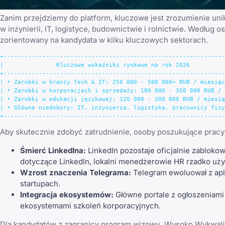
Zanim przejdziemy do platform, kluczowe jest zrozumienie unik
w inżynierii, IT, logistyce, budownictwie i rolnictwie. Według
zorientowany na kandydata w kilku kluczowych sektorach.
+---------------------------------------------------------------
|               Kluczowe wskaźniki rynkowe na rok 2026          
+---------------------------------------------------------------
| • Zarobki w branży Tech & IT: 250 000 - 500 000+ RUB / miesiąc
| • Zarobki w korporacjach i sprzedaży: 180 000 - 350 000 RUB / 
| • Zarobki w edukacji językowej: 120 000 - 200 000 RUB / miesią
| • Główne niedobory: IT, inżynieria, logistyka, pracownicy fizy
Aby skutecznie zdobyć zatrudnienie, osoby poszukujące pracy
Śmierć LinkedIna:
LinkedIn pozostaje oficjalnie zablokow
dotyczące LinkedIn
, lokalni menedżerowie HR rzadko uż
Wzrost znaczenia Telegrama:
Telegram ewoluował z apl
startupach.
Integracja ekosystemów:
Główne portale z ogłoszeniami
ekosystemami szkoleń korporacyjnych.
Dla kandydatów z zagranicy program wizowy „Wysoko Wykwalifik