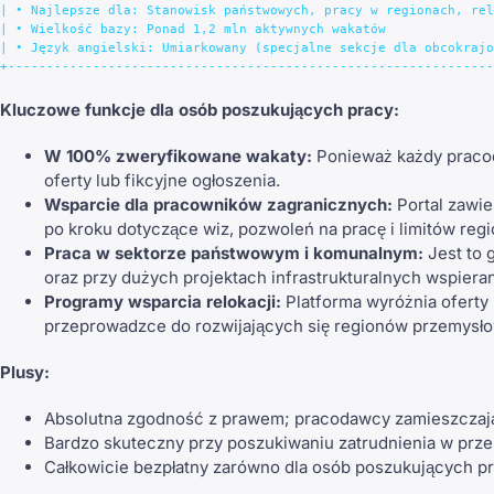
| • Najlepsze dla: Stanowisk państwowych, pracy w regionach, rel
| • Wielkość bazy: Ponad 1,2 mln aktywnych wakatów              
| • Język angielski: Umiarkowany (specjalne sekcje dla obcokrajo
Kluczowe funkcje dla osób poszukujących pracy:
W 100% zweryfikowane wakaty:
Ponieważ każdy pracod
oferty lub fikcyjne ogłoszenia.
Wsparcie dla pracowników zagranicznych:
Portal zawie
po kroku dotyczące wiz, pozwoleń na pracę i limitów reg
Praca w sektorze państwowym i komunalnym:
Jest to 
oraz przy dużych projektach infrastrukturalnych wspiera
Programy wsparcia relokacji:
Platforma wyróżnia oferty 
przeprowadzce do rozwijających się regionów przemysł
Plusy:
Absolutna zgodność z prawem; pracodawcy zamieszczając
Bardzo skuteczny przy poszukiwaniu zatrudnienia w przem
Całkowicie bezpłatny zarówno dla osób poszukujących pra