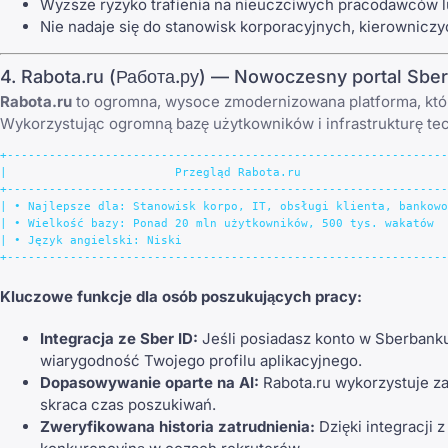
Wyższe ryzyko trafienia na nieuczciwych pracodawców l
Nie nadaje się do stanowisk korporacyjnych, kierownicz
4. Rabota.ru (Работа.ру) — Nowoczesny portal Sbe
Rabota.ru
to ogromna, wysoce zmodernizowana platforma, która
Wykorzystując ogromną bazę użytkowników i infrastrukturę tec
+---------------------------------------------------------------
|                        Przegląd Rabota.ru                     
+---------------------------------------------------------------
| • Najlepsze dla: Stanowisk korpo, IT, obsługi klienta, bankowo
| • Wielkość bazy: Ponad 20 mln użytkowników, 500 tys. wakatów  
| • Język angielski: Niski                                      
Kluczowe funkcje dla osób poszukujących pracy:
Integracja ze Sber ID:
Jeśli posiadasz konto w Sberbank
wiarygodność Twojego profilu aplikacyjnego.
Dopasowywanie oparte na AI:
Rabota.ru wykorzystuje z
skraca czas poszukiwań.
Zweryfikowana historia zatrudnienia:
Dzięki integracji 