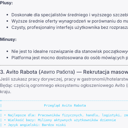
Plusy:
Doskonałe dla specjalistów średniego i wyższego szczeb
Wyższe średnie oferty wynagrodzeń w porównaniu do m
Czysty, profesjonalny interfejs użytkownika bez rozprasz
Minusy:
Nie jest to idealne rozwiązanie dla stanowisk początkowy
Platforma jest mocno dostosowana do osób mówiących po r
3. Avito Rabota (Авито Работа) — Rekrutacja masow
Jeśli szukasz pracy dorywczej, pracy w gastronomii/hotelarst
Będąc częścią ogromnego ekosystemu ogłoszeniowego Avito (ro
kraju.
+---------------------------------------------------------------
|                     Przegląd Avito Rabota                     
+---------------------------------------------------------------
| • Najlepsze dla: Pracowników fizycznych, handlu, logistyki, zm
| • Wielkość bazy: Miliony aktywnych użytkowników dziennie      
| • Język angielski: Bardzo niski                               