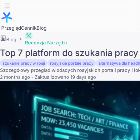
Przegląd
Cennik
Blog
Blog
Recenzja Narzędzi
Top 7 platform do szukania pracy
szukanie pracy w rosji
rosyjskie portale pracy
alternatywa dla headh
Szczegółowy przegląd wiodących rosyjskich portali pracy i l
2 months ago - Zaktualizowano 19 days ago