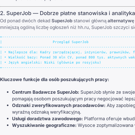
2. SuperJob — Dobrze płatne stanowiska i analityka
Od ponad dwóch dekad
SuperJob
stanowi główną
alternatywę
mniejszą ogólną liczbę ogłoszeń niż hh.ru, SuperJob szczyci si
+---------------------------------------------------------------
|                        Przegląd SuperJob                      
+---------------------------------------------------------------
| • Najlepsze dla: Kadry zarządzającej, inżynierów, prawników, f
| • Wielkość bazy: Ponad 30 mln CV, ponad 800 tys. aktywnych wak
| • Język angielski: Niski (głównie po rosyjsku)                
Kluczowe funkcje dla osób poszukujących pracy:
Centrum Badawcze SuperJob:
SuperJob słynie ze swojeg
pomagają osobom poszukującym pracy negocjować lepsz
Odznaki zweryfikowanych pracodawców:
Aby zapobieg
wyraźną odznaką weryfikacyjną.
Usługi doradztwa zawodowego:
Platforma oferuje wbud
Wyszukiwanie geograficzne:
Wysoce zoptymalizowana wy