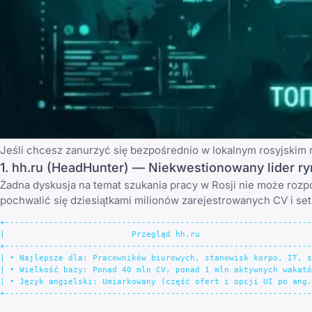
Jeśli chcesz zanurzyć się bezpośrednio w lokalnym rosyjskim r
1. hh.ru (HeadHunter) — Niekwestionowany lider r
Żadna dyskusja na temat szukania pracy w Rosji nie może rozp
pochwalić się dziesiątkami milionów zarejestrowanych CV i s
+---------------------------------------------------------------
|                          Przegląd hh.ru                       
+---------------------------------------------------------------
| • Najlepsze dla: Pracowników biurowych, stanowisk korpo, IT, s
| • Wielkość bazy: Ponad 40 mln CV, ponad 1 mln aktywnych wakató
| • Język angielski: Umiarkowany (część ofert i opcji UI po ang.