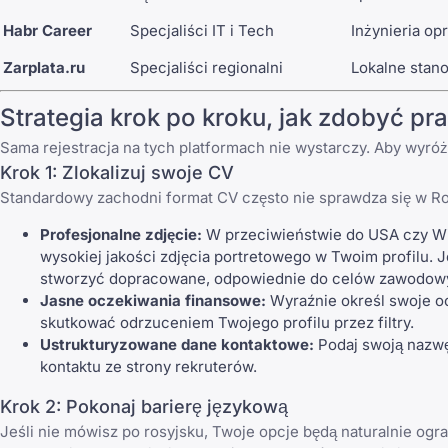
Habr Career
Specjaliści IT i Tech
Inżynieria o
Zarplata.ru
Specjaliści regionalni
Lokalne stan
Strategia krok po kroku, jak zdobyć pr
Sama rejestracja na tych platformach nie wystarczy. Aby wyró
Krok 1: Zlokalizuj swoje CV
Standardowy zachodni
format CV
często nie sprawdza się w Ro
Profesjonalne zdjęcie:
W przeciwieństwie do USA czy Wiel
wysokiej jakości zdjęcia portretowego w Twoim profilu. 
stworzyć dopracowane, odpowiednie do celów zawodowy
Jasne oczekiwania finansowe:
Wyraźnie określ swoje o
skutkować odrzuceniem Twojego profilu przez filtry.
Ustrukturyzowane dane kontaktowe:
Podaj swoją nazwę
kontaktu ze strony rekruterów.
Krok 2: Pokonaj barierę językową
Jeśli nie mówisz po rosyjsku, Twoje opcje będą naturalnie og