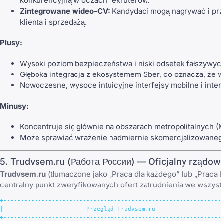
konkurencyjną w oczach rekruterów.
Zintegrowane wideo-CV:
Kandydaci mogą nagrywać i prze
klienta i sprzedażą.
Plusy:
Wysoki poziom bezpieczeństwa i niski odsetek fałszywyc
Głęboka integracja z ekosystemem Sber, co oznacza, że w
Nowoczesne, wysoce intuicyjne interfejsy mobilne i inte
Minusy:
Koncentruje się głównie na obszarach metropolitalnych 
Może sprawiać wrażenie nadmiernie skomercjalizowanego
5. Trudvsem.ru (Работа России) — Oficjalny rządow
Trudvsem.ru
(tłumaczone jako „Praca dla każdego” lub „Praca R
centralny punkt zweryfikowanych ofert zatrudnienia we wszystk
+---------------------------------------------------------------
|                        Przegląd Trudvsem.ru                   
+---------------------------------------------------------------