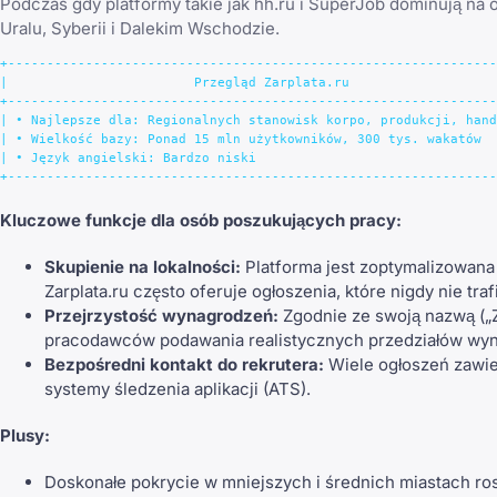
Podczas gdy platformy takie jak hh.ru i SuperJob dominują n
Uralu, Syberii i Dalekim Wschodzie.
+---------------------------------------------------------------
|                        Przegląd Zarplata.ru                   
+---------------------------------------------------------------
| • Najlepsze dla: Regionalnych stanowisk korpo, produkcji, hand
| • Wielkość bazy: Ponad 15 mln użytkowników, 300 tys. wakatów  
| • Język angielski: Bardzo niski                               
Kluczowe funkcje dla osób poszukujących pracy:
Skupienie na lokalności:
Platforma jest zoptymalizowana
Zarplata.ru często oferuje ogłoszenia, które nigdy nie tr
Przejrzystość wynagrodzeń:
Zgodnie ze swoją nazwą („Za
pracodawców podawania realistycznych przedziałów wyna
Bezpośredni kontakt do rekrutera:
Wiele ogłoszeń zawie
systemy śledzenia aplikacji (ATS).
Plusy:
Doskonałe pokrycie w mniejszych i średnich miastach ros