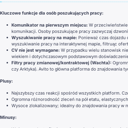
Kluczowe funkcje dla osób poszukujących pracy:
Komunikator na pierwszym miejscu:
W przeciwieństwie d
komunikacji. Osoby poszukujące pracy zazwyczaj dzwon
Wyszukiwanie pracy na mapie:
Ponieważ czas dojazdu d
wyszukiwanie pracy na interaktywnej mapie, filtruąc ofer
CV nie jest wymagane:
W przypadku wielu stanowisk nie
wiekiem i dotychczasowym podstawowym doświadczeniem
Filtry pracy zmianowej/kontraktowej (Wachta):
Ogromny
czy Arktyka). Avito to główna platforma do znajdowania
Plusy:
Najszybszy czas reakcji spośród wszystkich platform. Cz
Ogromna różnorodność zleceń na pół etatu, elastycznych 
Wysoce zlokalizowany; idealny do znajdowania pracy w m
Minusy: