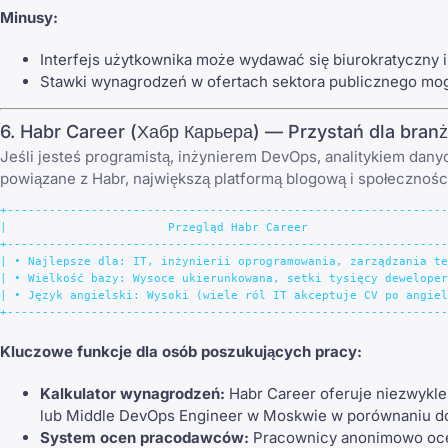
Minusy:
Interfejs użytkownika może wydawać się biurokratyczny 
Stawki wynagrodzeń w ofertach sektora publicznego mog
6. Habr Career (Хабр Карьера) — Przystań dla branż
Jeśli jesteś programistą, inżynierem DevOps, analitykiem dany
powiązane z Habr, największą platformą blogową i społecznośc
+---------------------------------------------------------------
|                       Przegląd Habr Career                    
+---------------------------------------------------------------
| • Najlepsze dla: IT, inżynierii oprogramowania, zarządzania te
| • Wielkość bazy: Wysoce ukierunkowana, setki tysięcy deweloper
| • Język angielski: Wysoki (wiele ról IT akceptuje CV po angiel
Kluczowe funkcje dla osób poszukujących pracy:
Kalkulator wynagrodzeń:
Habr Career oferuje niezwykle 
lub Middle DevOps Engineer w Moskwie w porównaniu do p
System ocen pracodawców:
Pracownicy anonimowo oceni