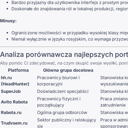
Bardzo przyjazny dla użytkownika interfejs z prostym pr
Doskonałe do znajdowania ról w lokalnej produkcji, regi
Minusy:
Ograniczone możliwości w przypadku wysokiej klasy mię
Niemal wyłącznie w języku rosyjskim, co wymaga przyzwo
Analiza porównawcza najlepszych porta
Aby pomóc Ci zdecydować, na czym skupić swoje wysiłki, poniż
Platforma
Główna grupa docelowa
hh.ru
Pracownicy biurowi i
Stanowiska k
(HeadHunter)
korporacyjni
wyszukiwani
SuperJob
Doświadczeni specjaliści
Stanowiska ki
Pracownicy fizyczni i
Praca zmiano
Avito Rabota
początkujący
zatrudnienie
Rabota.ru
Ogólna grupa odbiorców
Stanowiska w
Sektor publiczny i relokujący
Praca w admin
Trudvsem.ru
się
sponsorowan