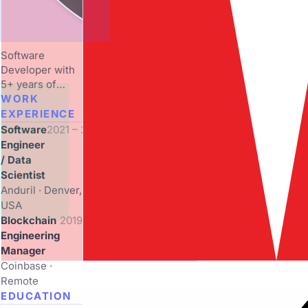
Software
Developer with
5+ years of
experience in
WORK
smart contracts
EXPERIENCE
and blockchain,
Software
2021 – 2023
seeking a
Engineer
Forward
/ Data
Deployed role to
Scientist
impact critical
Anduril · Denver,
operations.
USA
Blockchain
2019 – 2021
Engineering
Manager
Coinbase ·
Remote
EDUCATION