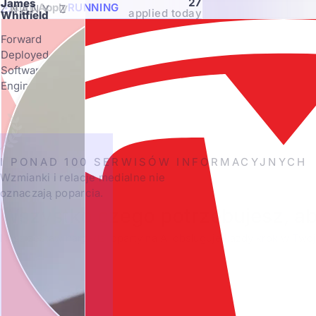
27
James
Auto Apply
RUNNING
ZNANY Z
applied today
Whitfield
Forward
Deployed
Software
Engineer
I PONAD 100 SERWISÓW INFORMACYJNYCH
Wzmianki i relacje medialne nie
oznaczają poparcia.
Wszystko czego potrzebujesz, a
Nasz zestaw narzędzi oparty na AI obsługuje każdy krok w Two