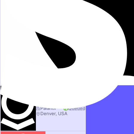
Intelligence Analyst
Palantir
81
Queued
Denver, USA