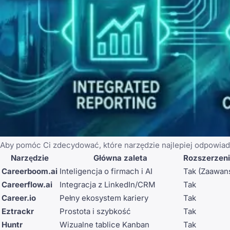
Aby pomóc Ci zdecydować, które narzędzie najlepiej odpowia
Narzędzie
Główna zaleta
Rozszerzen
Careerboom.ai
Inteligencja o firmach i AI
Tak (Zaawan
Careerflow.ai
Integracja z LinkedIn/CRM
Tak
Career.io
Pełny ekosystem kariery
Tak
Eztrackr
Prostota i szybkość
Tak
Huntr
Wizualne tablice Kanban
Tak