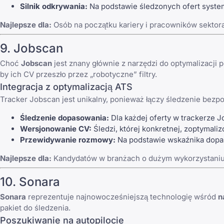
Silnik odkrywania:
Na podstawie śledzonych ofert syste
Najlepsze dla:
Osób na początku kariery i pracowników sektor
9. Jobscan
Choć
Jobscan
jest znany głównie z narzędzi do optymalizacji 
by ich CV przeszło przez „robotyczne” filtry.
Integracja z optymalizacją ATS
Tracker Jobscan jest unikalny, ponieważ łączy śledzenie bez
Śledzenie dopasowania:
Dla każdej oferty w trackerze 
Wersjonowanie CV:
Śledzi, której konkretnej, zoptymaliz
Przewidywanie rozmowy:
Na podstawie wskaźnika dopas
Najlepsze dla:
Kandydatów w branżach o dużym wykorzystaniu s
10. Sonara
Sonara
reprezentuje najnowocześniejszą technologię wśród
n
pakiet do śledzenia.
Poszukiwanie na autopilocie