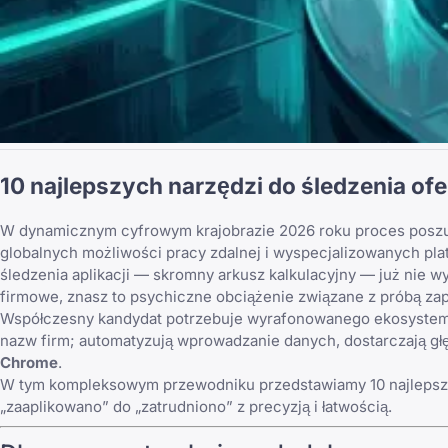
10 najlepszych narzędzi do śledzenia of
W dynamicznym cyfrowym krajobrazie 2026 roku
proces posz
globalnych możliwości pracy zdalnej
i wyspecjalizowanych plat
śledzenia aplikacji — skromny arkusz kalkulacyjny — już nie wys
firmowe, znasz to psychiczne obciążenie związane z próbą zap
Współczesny kandydat potrzebuje wyrafonowanego ekosyste
nazw firm; automatyzują wprowadzanie danych, dostarczają głęb
Chrome
.
W tym kompleksowym przewodniku przedstawiamy 10 najlepszyc
„zaaplikowano” do „zatrudniono” z precyzją i łatwością.