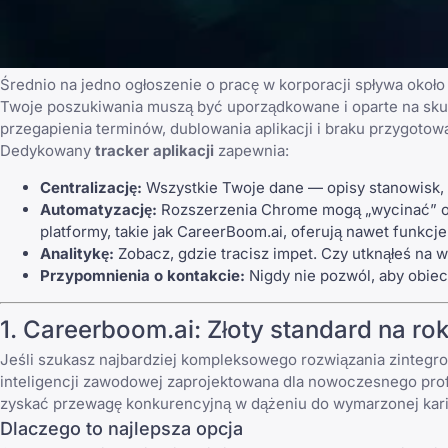
Średnio na jedno ogłoszenie o pracę w korporacji spływa około 2
Twoje poszukiwania muszą być uporządkowane i oparte na
sku
przegapienia terminów, dublowania aplikacji i
braku przygotowa
Dedykowany
tracker aplikacji
zapewnia:
Centralizację:
Wszystkie Twoje dane — opisy stanowisk, 
Automatyzację:
Rozszerzenia Chrome mogą „wycinać” og
platformy, takie jak
CareerBoom.ai
, oferują nawet funkc
Analitykę:
Zobacz, gdzie tracisz impet. Czy utknąłeś na w
Przypomnienia o kontakcie:
Nigdy nie pozwól, aby obiec
1. Careerboom.ai: Złoty standard na ro
Jeśli szukasz najbardziej kompleksowego rozwiązania zintegr
inteligencji zawodowej zaprojektowana dla nowoczesnego profe
zyskać przewagę konkurencyjną w dążeniu do wymarzonej kari
Dlaczego to najlepsza opcja