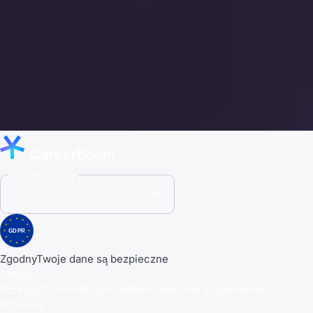
CareerBoom
Country (USD)
GDPR
Zgodny
Twoje dane są bezpieczne
Strony
Przegląd
Cennik
Blog
Prywatność
Warunki użytkowania
Produkty