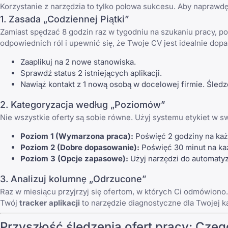
Korzystanie z narzędzia to tylko połowa sukcesu. Aby napraw
1. Zasada „Codziennej Piątki”
Zamiast spędzać 8 godzin raz w tygodniu na szukaniu pracy, po
odpowiednich ról i upewnić się, że Twoje CV jest idealnie dop
Zaaplikuj na 2 nowe stanowiska.
Sprawdź status 2 istniejących aplikacji.
Nawiąż kontakt z 1 nową osobą w docelowej firmie. Śled
2. Kategoryzacja według „Poziomów”
Nie wszystkie oferty są sobie równe. Użyj systemu etykiet w sw
Poziom 1 (Wymarzona praca):
Poświęć 2 godziny na każd
Poziom 2 (Dobre dopasowanie):
Poświęć 30 minut na ka
Poziom 3 (Opcje zapasowe):
Użyj narzędzi do automatyza
3. Analizuj kolumnę „Odrzucone”
Raz w miesiącu przyjrzyj się
ofertom, w których Ci odmówiono
Twój
tracker aplikacji
to narzędzie diagnostyczne dla Twojej ka
Przyszłość śledzenia ofert pracy: Cze