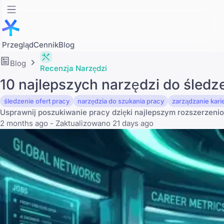
Przegląd
Cennik
Blog
Blog
Recenzja Narzędzi
10 najlepszych narzędzi do śledz
śledzenie ofert pracy
narzędzia do szukania pracy
zarządzanie kari
Usprawnij poszukiwanie pracy dzięki najlepszym rozszerzenio
2 months ago - Zaktualizowano 21 days ago