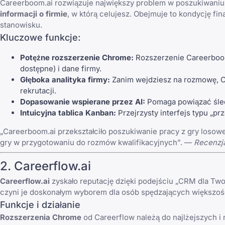
Careerboom.ai rozwiązuje największy problem w poszukiwaniu 
informacji o firmie
, w którą celujesz. Obejmuje to kondycję f
stanowisku.
Kluczowe funkcje:
Potężne rozszerzenie Chrome:
Rozszerzenie Careerboom 
dostępne) i dane firmy.
Głęboka analityka firmy:
Zanim wejdziesz na rozmowę, Ca
rekrutacji.
Dopasowanie wspierane przez AI:
Pomaga powiązać śledz
Intuicyjna tablica Kanban:
Przejrzysty interfejs typu „prz
„Careerboom.ai przekształciło poszukiwanie pracy z gry losowe
gry w przygotowaniu do rozmów kwalifikacyjnych”. —
Recenzja
2. Careerflow.ai
Careerflow.ai
zyskało reputację dzięki podejściu „CRM dla Two
czyni je doskonałym wyborem dla osób spędzających większość
Funkcje i działanie
Rozszerzenia Chrome
od Careerflow należą do najlżejszych i 