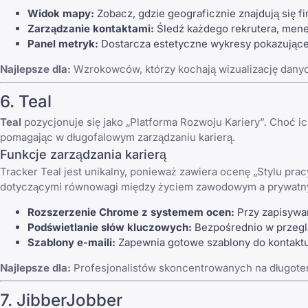
Widok mapy:
Zobacz, gdzie geograficznie znajdują się f
Zarządzanie kontaktami:
Śledź każdego rekrutera, mened
Panel metryk:
Dostarcza estetyczne wykresy pokazując
Najlepsze dla:
Wzrokowców, którzy kochają wizualizację danych
6. Teal
Teal
pozycjonuje się jako „Platforma Rozwoju Kariery”. Choć ich
pomagając w długofalowym zarządzaniu karierą.
Funkcje zarządzania karierą
Tracker Teal jest unikalny, ponieważ zawiera ocenę „Stylu prac
dotyczącymi równowagi między życiem zawodowym a prywatn
Rozszerzenie Chrome z systemem ocen:
Przy zapisywan
Podświetlanie słów kluczowych:
Bezpośrednio w przeglą
Szablony e-maili:
Zapewnia gotowe szablony do kontaktu 
Najlepsze dla:
Profesjonalistów skoncentrowanych na długo
7. JibberJobber