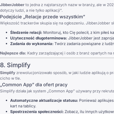
JibberJobber
to jedna z najstarszych nazw w branży, ale w 2026
dotyczy ludzi, a nie tylko aplikacji”.
Podejście „Relacje przede wszystkim”
Większość trackerów skupia się na ogłoszeniu. JibberJobber sk
Śledzenie relacji:
Monitoruj, kto Cię polecił, z kim piłeś
Użyteczność długoterminowa:
JibberJobber jest zaproje
Zadania do wykonania:
Twórz zadania powiązane z ludźmi,
Najlepsze dla:
Kadry zarządzającej i osób z branż opartych n
8. Simplify
Simplify
zrewolucjonizowało sposób, w jaki ludzie aplikują o p
cicho w tle.
„Common App” dla ofert pracy
Simplify działa jak system „Common App” używany przy rekrutac
Automatyczne aktualizacje statusu:
Ponieważ aplikujesz
kart na tablicy.
Spostrzeżenia społeczności:
Zobacz, ilu innych użytkown