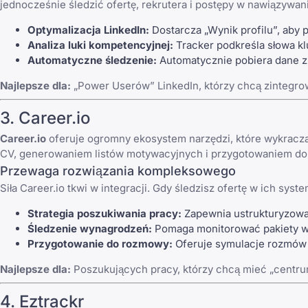
jednocześnie śledzić ofertę, rekrutera i postępy w nawiązywan
Optymalizacja LinkedIn:
Dostarcza „Wynik profilu”, aby
Analiza luki kompetencyjnej:
Tracker podkreśla słowa kl
Automatyczne śledzenie:
Automatycznie pobiera dane z p
Najlepsze dla:
„Power Userów” LinkedIn, którzy chcą zintegrow
3. Career.io
Career.io
oferuje ogromny ekosystem narzędzi, które wykracza
CV,
generowaniem listów motywacyjnych
i przygotowaniem do
Przewaga rozwiązania kompleksowego
Siła Career.io tkwi w integracji. Gdy śledzisz ofertę w ich syst
Strategia poszukiwania pracy:
Zapewnia ustrukturyzowan
Śledzenie wynagrodzeń:
Pomaga monitorować pakiety wy
Przygotowanie do rozmowy:
Oferuje symulacje rozmów op
Najlepsze dla:
Poszukujących pracy, którzy chcą mieć „centr
4. Eztrackr