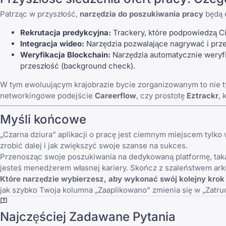
Patrząc w przyszłość,
narzędzia do poszukiwania pracy
będą e
Rekrutacja predykcyjna:
Trackery, które podpowiedzą C
Integracja wideo:
Narzędzia pozwalające nagrywać i prz
Weryfikacja Blockchain:
Narzędzia automatycznie weryfik
przeszłość (background check).
W tym ewoluującym krajobrazie bycie zorganizowanym to nie ty
networkingowe podejście
Careerflow
, czy prostotę
Eztrackr
, 
Myśli końcowe
„Czarna dziura” aplikacji o pracę jest ciemnym miejscem tylko 
zrobić dalej i jak zwiększyć swoje szanse na sukces.
Przenosząc swoje poszukiwania na dedykowaną platformę, tak
jesteś menedżerem własnej kariery. Skończ z szaleństwem arku
Które narzędzie wybierzesz, aby wykonać swój kolejny kr
jak szybko Twoja kolumna „Zaaplikowano” zmienia się w „Zatru
Najczęściej Zadawane Pytania