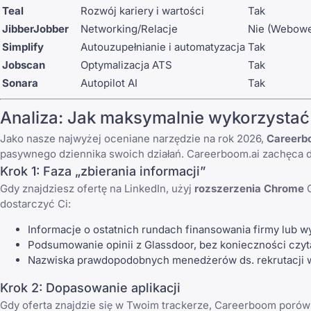
Teal
Rozwój kariery i wartości
Tak
JibberJobber
Networking/Relacje
Nie (Webow
Simplify
Autouzupełnianie i automatyzacja
Tak
Jobscan
Optymalizacja ATS
Tak
Sonara
Autopilot AI
Tak
Analiza: Jak maksymalnie wykorzysta
Jako nasze najwyżej oceniane narzędzie na rok 2026,
Careerb
pasywnego dziennika swoich działań. Careerboom.ai zachęca d
Krok 1: Faza „zbierania informacji”
Gdy znajdziesz ofertę na LinkedIn, użyj
rozszerzenia Chrome
C
dostarczyć Ci:
Informacje o ostatnich rundach finansowania firmy lub w
Podsumowanie opinii z Glassdoor, bez konieczności czyta
Nazwiska prawdopodobnych menedżerów ds. rekrutacji w
Krok 2: Dopasowanie aplikacji
Gdy oferta znajdzie się w Twoim trackerze, Careerboom porów