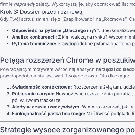
firmie
naprawdę
zależy. Wykorzystaj je, aby dopracować list 
Krok 3: Dossier przed rozmową
Gdy Twój status zmieni się z „Zaaplikowano” na „Rozmowa”, 
Odpowiedź na pytanie „Dlaczego my?”:
Spersonalizowan
Analizę konkurencji:
Z kim walczą na rynku? Wspomnieni
Pytania techniczne:
Prawdopodobne pytania oparte na po
Potęga rozszerzeń Chrome w poszukiw
Powracającym motywem wśród najlepszych
narzędzi do śledz
prawdopodobnie nie jest wart Twojego czasu. Oto dlaczego:
Świadomość kontekstowa:
Rozszerzenia żyją tam, gdzie 
Pobieranie danych:
Nowoczesne rozszerzenia potrafią „cz
pól w Twoim trackerze.
Alerty w czasie rzeczywistym:
Wiele rozszerzeń, jak te
Funkcjonalność paska bocznego:
Możliwość podglądu lis
Strategie wysoce zorganizowanego po