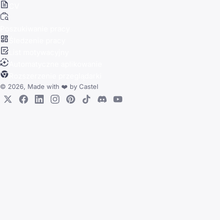
CV
Poszukiwanie pracy
Śledzenie pracy
List motywacyjny
Automatyczne aplikowanie
Rozszerzenie przeglądarki
© 2026, Made with
❤️
by
Castel