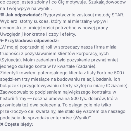
do czego jesteś zdolny i co Cię motywuje. Szukają dowodów
na Twój wpływ na wyniki.
💬 Jak odpowiadać:
Rygorystycznie zastosuj metodę STAR.
Wybierz istotny sukces, który miał mierzalny wpływ i
demonstruje umiejętności potrzebne w nowej pracy.
Uwzględnij konkretne liczby i efekty.
✨ Przykładowa odpowiedź:
„W mojej poprzedniej roli w sprzedaży nasza firma miała
trudności z pozyskiwaniem klientów korporacyjnych
(Sytuacja). Moim zadaniem było pozyskanie przynajmniej
jednego dużego konta w IV kwartale (Zadanie).
Zidentyfikowałem potencjalnego klienta z listy Fortune 500 i
spędziłem trzy miesiące na budowaniu relacji, badaniu ich
bolączek i przygotowywaniu oferty szytej na miarę (Działanie).
Zaowocowało to podpisaniem największego kontraktu w
historii firmy — roczna umowa na 500 tys. dolarów, która
przyniosła też dwa polecenia. To osiągnięcie nie tylko
przekroczyło cel kwartalny, ale stało się wzorem dla naszego
podejścia do sprzedaży enterprise (Wynik)”.
❌ Częste błędy: