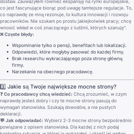
dostaw. Zauważyłem również ekspansję na rynki europejskie,
co jest fascynujące biorąc pod uwagę tamtejsze regulacje. To,
co naprawdę ze mną rezonuje, to kultura innowacji i rozwoju
pracowników. Nie szukam po prostu jakiejkolwiek pracy; chcę
wnosić wkład w coś znaczącego z ludźmi, których szanuję”.
❌ Częste błędy:
Wspominanie tylko o pensji, benefitach lub lokalizacji.
Odpowiedzi, które mogłyby pasować do każdej firmy.
Brak researchu wykraczającego poza stronę główną
firmy.
Narzekanie na obecnego pracodawcę.
3️⃣ Jakie są Twoje największe mocne strony?
❓ Co pracodawcy chcą wiedzieć:
Chcą zrozumieć, w czym
naprawdę jesteś dobry i czy te mocne strony pasują do
wymagań stanowiska. Szukają dowodów, a nie pustych
deklaracji.
💬 Jak odpowiadać:
Wybierz 2-3 mocne strony bezpośrednio
powiązane z opisem stanowiska. Dla każdej z nich podaj
konkretną sytuację, w której ją wykazałeś, i określ jej wpływ.