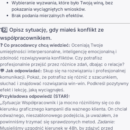
Wybieranie wyzwania, które było Twoją winą, bez
pokazania wyciągniętych wniosków.
Brak podania mierzalnych efektów.
12️⃣ Opisz sytuację, gdy miałeś konflikt ze
współpracownikiem.
❓ Co pracodawcy chcą wiedzieć:
Oceniają Twoje
umiejętności interpersonalne, inteligencję emocjonalną i
zdolność rozwiązywania konfliktów. Czy potrafisz
profesjonalnie przejść przez różnice zdań, dbając o relacje?
💬 Jak odpowiadać:
Skup się na rozwiązaniu i profesjonalnej
komunikacji. Pokaż, że potrafisz się różnić z szacunkiem,
słuchać i znajdować rozwiązania win-win. Podkreśl pozytywny
efekt i lekcję, jaką wyciągnąłeś.
Przykładowa odpowiedź (STAR):
„
Sytuacja:
Współpracownik i ja mocno różniliśmy się co do
kierunku graficznego kampanii dla ważnego klienta. On chciał
odważnego, nieszablonowego podejścia, ja uważałem, że
powinniśmy trzymać się sprawdzonych metod.
Zadanie:
Musieliśmy uzgodnić kierunek w 48h, by zdążyć przed