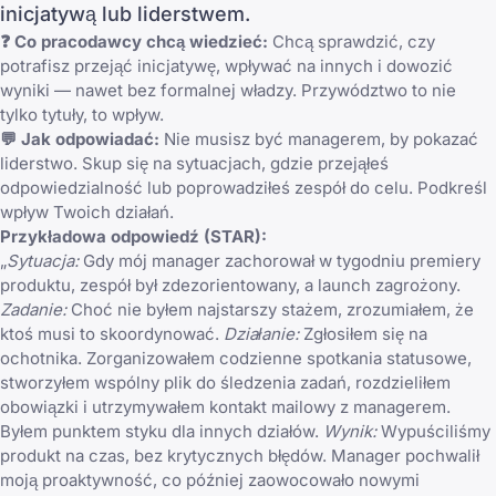
inicjatywą lub liderstwem.
❓ Co pracodawcy chcą wiedzieć:
Chcą sprawdzić, czy
potrafisz przejąć inicjatywę, wpływać na innych i dowozić
wyniki — nawet bez formalnej władzy. Przywództwo to nie
tylko tytuły, to wpływ.
💬 Jak odpowiadać:
Nie musisz być managerem, by pokazać
liderstwo. Skup się na sytuacjach, gdzie przejąłeś
odpowiedzialność lub poprowadziłeś zespół do celu. Podkreśl
wpływ Twoich działań.
Przykładowa odpowiedź (STAR):
„
Sytuacja:
Gdy mój manager zachorował w tygodniu premiery
produktu, zespół był zdezorientowany, a launch zagrożony.
Zadanie:
Choć nie byłem najstarszy stażem, zrozumiałem, że
ktoś musi to skoordynować.
Działanie:
Zgłosiłem się na
ochotnika. Zorganizowałem codzienne spotkania statusowe,
stworzyłem wspólny plik do śledzenia zadań, rozdzieliłem
obowiązki i utrzymywałem kontakt mailowy z managerem.
Byłem punktem styku dla innych działów.
Wynik:
Wypuściliśmy
produkt na czas, bez krytycznych błędów. Manager pochwalił
moją proaktywność, co później zaowocowało nowymi