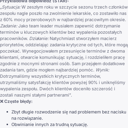
Przykładowa odpowiedź (STAR):
„
Sytuacja:
W zeszłym roku w szczycie sezonu trzech członków
zespołu nagle poszło na zwolnienie lekarskie, co zostawiło nas
z 60% mocy przerobowych w najbardziej pracowitym okresie.
Zadanie:
Jako team leader musiałem zapewnić dotrzymanie
terminów u kluczowych klientów bez wypalenia pozostałych
pracowników.
Działanie:
Natychmiast stworzyłem macierz
priorytetów, oddzielając zadania krytyczne od tych, które mogą
poczekać. Wynegocjowałem przesunięcie terminów z dwoma
klientami, otwarcie komunikując sytuację, i rozdzieliłem pracę
zgodnie z mocnymi stronami osób. Sam przejąłem dodatkowe
zadania tam, gdzie mogłem najbardziej pomóc.
Wynik:
Dotrzymaliśmy wszystkich krytycznych terminów,
utrzymaliśmy satysfakcję klientów powyżej 90% i uniknęliśmy
wypalenia zespołu. Dwóch klientów doceniło szczerość i
zostali naszymi stałymi partnerami”.
❌ Częste błędy:
Zbyt długie rozwodzenie się nad problemem bez nacisku
na rozwiązanie.
Obwinianie innych za trudną sytuację.