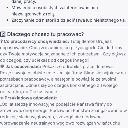
danej pracy.
Mówienie o osobistych zainteresowaniach
niezwiązanych z rolą.
Zaczynanie od historii z dzieciństwa lub nieistotnego tła.
2️⃣ Dlaczego chcesz tu pracować?
❓ Co pracodawcy chcą wiedzieć:
Tutaj demonstrujesz
dopasowanie. Chcą zrozumieć, co przyciągnęło Cię do firmy i
czy Twoje motywacje są zgodne z ich potrzebami. Czy dążysz
do czegoś, czy uciekasz od czegoś innego?
💬 Jak odpowiadać:
Pokaż, że odrobiłeś pracę domową.
Połącz swoje osobiste cele z misją firmy. Skup się najpierw na
potrzebach pracodawcy, a następnie powiąż je ze swoimi
aspiracjami. Odnieś się do czegoś konkretnego z Twojego
researchu, co Cię fascynuje.
✨ Przykładowa odpowiedź:
„Od lat śledzę innowacyjne podejście Państwa firmy do
zrównoważonej energii. Podziwiam Państwa zaangażowanie w
redukcję śladu węglowego, szczególnie niedawne
wprowadzenie neutralnych węglowo rozwiązań w łańcuchu