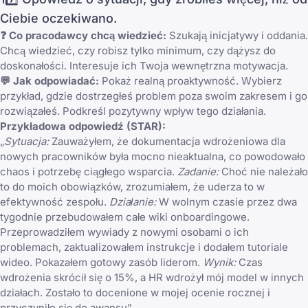
Ciebie oczekiwano.
❓ Co pracodawcy chcą wiedzieć:
Szukają inicjatywy i oddania.
Chcą wiedzieć, czy robisz tylko minimum, czy dążysz do
doskonałości. Interesuje ich Twoja wewnętrzna motywacja.
💬 Jak odpowiadać:
Pokaż realną proaktywność. Wybierz
przykład, gdzie dostrzegłeś problem poza swoim zakresem i go
rozwiązałeś. Podkreśl pozytywny wpływ tego działania.
Przykładowa odpowiedź (STAR):
„
Sytuacja:
Zauważyłem, że dokumentacja wdrożeniowa dla
nowych pracowników była mocno nieaktualna, co powodowało
chaos i potrzebę ciągłego wsparcia.
Zadanie:
Choć nie należało
to do moich obowiązków, zrozumiałem, że uderza to w
efektywność zespołu.
Działanie:
W wolnym czasie przez dwa
tygodnie przebudowałem całe wiki onboardingowe.
Przeprowadziłem wywiady z nowymi osobami o ich
problemach, zaktualizowałem instrukcje i dodałem tutoriale
wideo. Pokazałem gotowy zasób liderom.
Wynik:
Czas
wdrożenia skrócił się o 15%, a HR wdrożył mój model w innych
działach. Zostało to docenione w mojej ocenie rocznej i
przyczyniło się do awansu”.