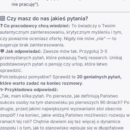
nie pracuję”).
🔟 Czy masz do nas jakieś pytania?
❓ Co pracodawcy chcą wiedzieć:
To świadczy o Twoim
autentycznym zainteresowaniu, krytycznym myśleniu i tym,
czy poważnie oceniasz ofertę. Nigdy nie mów „nie” — to
sugeruje brak zainteresowania.
💬 Jak odpowiadać:
Zawsze mów tak. Przygotuj 3-5
przemyślanych pytań, które pokazują Twój research. Unikaj
podstawowych pytań o pensję czy urlop, które łatwo
sprawdzić.
Potrzebujesz pomysłów? Sprawdź te
20 genialnych pytań,
które warto zadać na koniec rozmowy
.
✨ Przykładowa odpowiedź:
„Tak, mam kilka pytań. Po pierwsze, jak definiują Państwo
sukces osoby na tym stanowisku po pierwszych 90 dniach? Po
drugie, przed jakimi największymi wyzwaniami stoi obecnie
zespół? I na koniec, jakie widzą Państwo możliwości rozwoju w
ramach tej roli? Chętnie dowiem się też więcej o dynamice
zespołu i o tym, jak to stanowisko wpisuje się w długofalowe