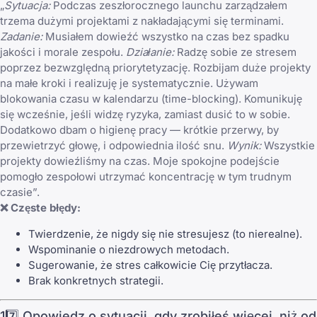
„
Sytuacja:
Podczas zeszłorocznego launchu zarządzałem
trzema dużymi projektami z nakładającymi się terminami.
Zadanie:
Musiałem dowieźć wszystko na czas bez spadku
jakości i morale zespołu.
Działanie:
Radzę sobie ze stresem
poprzez bezwzględną priorytetyzację. Rozbijam duże projekty
na małe kroki i realizuję je systematycznie. Używam
blokowania czasu w kalendarzu (time-blocking). Komunikuję
się wcześnie, jeśli widzę ryzyka, zamiast dusić to w sobie.
Dodatkowo dbam o higienę pracy — krótkie przerwy, by
przewietrzyć głowę, i odpowiednia ilość snu.
Wynik:
Wszystkie
projekty dowieźliśmy na czas. Moje spokojne podejście
pomogło zespołowi utrzymać koncentrację w tym trudnym
czasie”.
❌ Częste błędy:
Twierdzenie, że nigdy się nie stresujesz (to nierealne).
Wspominanie o niezdrowych metodach.
Sugerowanie, że stres całkowicie Cię przytłacza.
Brak konkretnych strategii.
17️⃣ Opowiedz o sytuacji, gdy zrobiłeś więcej, niż od