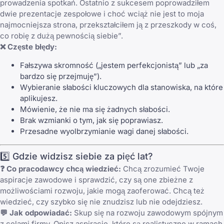
prowadzenia spotkań. Ostatnio z sukcesem poprowadziłem
dwie prezentacje zespołowe i choć wciąż nie jest to moja
najmocniejsza strona, przekształciłem ją z przeszkody w coś,
co robię z dużą pewnością siebie”.
❌ Częste błędy:
Fałszywa skromność („jestem perfekcjonistą” lub „za
bardzo się przejmuję”).
Wybieranie słabości kluczowych dla stanowiska, na które
aplikujesz.
Mówienie, że nie ma się żadnych słabości.
Brak wzmianki o tym, jak się poprawiasz.
Przesadne wyolbrzymianie wagi danej słabości.
5️⃣ Gdzie widzisz siebie za pięć lat?
❓ Co pracodawcy chcą wiedzieć:
Chcą zrozumieć Twoje
aspiracje zawodowe i sprawdzić, czy są one zbieżne z
możliwościami rozwoju, jakie mogą zaoferować. Chcą też
wiedzieć, czy szybko się nie znudzisz lub nie odejdziesz.
💬 Jak odpowiadać:
Skup się na rozwoju zawodowym spójnym
z celami firmy. Opisz aspiracje, które są realistyczne w ramach