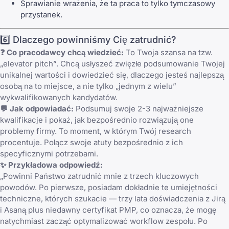
Sprawianie wrażenia, że ta praca to tylko tymczasowy
przystanek.
6️⃣ Dlaczego powinniśmy Cię zatrudnić?
❓ Co pracodawcy chcą wiedzieć:
To Twoja szansa na tzw.
„elevator pitch”. Chcą usłyszeć zwięzłe podsumowanie Twojej
unikalnej wartości i dowiedzieć się, dlaczego jesteś najlepszą
osobą na to miejsce, a nie tylko „jednym z wielu”
wykwalifikowanych kandydatów.
💬 Jak odpowiadać:
Podsumuj swoje 2-3 najważniejsze
kwalifikacje i pokaż, jak bezpośrednio rozwiązują one
problemy firmy. To moment, w którym Twój research
procentuje. Połącz swoje atuty bezpośrednio z ich
specyficznymi potrzebami.
✨ Przykładowa odpowiedź:
„Powinni Państwo zatrudnić mnie z trzech kluczowych
powodów. Po pierwsze, posiadam dokładnie te umiejętności
techniczne, których szukacie — trzy lata doświadczenia z Jirą
i Asaną plus niedawny certyfikat PMP, co oznacza, że mogę
natychmiast zacząć optymalizować workflow zespołu. Po