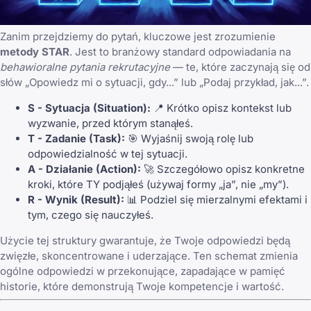
Zanim przejdziemy do pytań, kluczowe jest zrozumienie
metody STAR
. Jest to branżowy standard odpowiadania na
behawioralne pytania rekrutacyjne
— te, które zaczynają się od
słów „Opowiedz mi o sytuacji, gdy...” lub „Podaj przykład, jak...”.
S - Sytuacja (Situation):
📍 Krótko opisz kontekst lub
wyzwanie, przed którym stanąłeś.
T - Zadanie (Task):
🎯 Wyjaśnij swoją rolę lub
odpowiedzialność w tej sytuacji.
A - Działanie (Action):
🚀 Szczegółowo opisz konkretne
kroki, które TY podjąłeś (używaj formy „ja”, nie „my”).
R - Wynik (Result):
📊 Podziel się mierzalnymi efektami i
tym, czego się nauczyłeś.
Użycie tej struktury gwarantuje, że Twoje odpowiedzi będą
zwięzłe, skoncentrowane i uderzające. Ten schemat zmienia
ogólne odpowiedzi w przekonujące, zapadające w pamięć
historie, które demonstrują Twoje kompetencje i wartość.