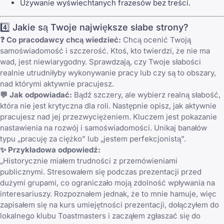
Używanie wyświechtanych frazesów bez treści.
4️⃣ Jakie są Twoje największe słabe strony?
❓ Co pracodawcy chcą wiedzieć:
Chcą ocenić Twoją
samoświadomość i szczerość. Ktoś, kto twierdzi, że nie ma
wad, jest niewiarygodny. Sprawdzają, czy Twoje słabości
realnie utrudniłyby wykonywanie pracy lub czy są to obszary,
nad którymi aktywnie pracujesz.
💬 Jak odpowiadać:
Bądź szczery, ale wybierz realną słabość,
która nie jest krytyczna dla roli. Następnie opisz, jak aktywnie
pracujesz nad jej przezwyciężeniem. Kluczem jest pokazanie
nastawienia na rozwój i samoświadomości. Unikaj banałów
typu „pracuję za ciężko” lub „jestem perfekcjonistą”.
✨ Przykładowa odpowiedź:
„Historycznie miałem trudności z przemówieniami
publicznymi. Stresowałem się podczas prezentacji przed
dużymi grupami, co ograniczało moją zdolność wpływania na
interesariuszy. Rozpoznałem jednak, że to mnie hamuje, więc
zapisałem się na kurs umiejętności prezentacji, dołączyłem do
lokalnego klubu Toastmasters i zacząłem zgłaszać się do