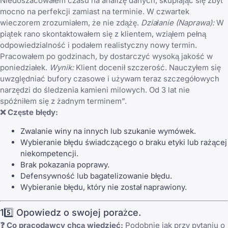
Niedoszacowałem czasu na analizę danych, skupiając się zbyt
mocno na perfekcji zamiast na terminie. W czwartek
wieczorem zrozumiałem, że nie zdążę.
Działanie (Naprawa):
W
piątek rano skontaktowałem się z klientem, wziąłem pełną
odpowiedzialność i podałem realistyczny nowy termin.
Pracowałem po godzinach, by dostarczyć wysoką jakość w
poniedziałek.
Wynik:
Klient docenił szczerość. Nauczyłem się
uwzględniać bufory czasowe i używam teraz szczegółowych
narzędzi do śledzenia kamieni milowych. Od 3 lat nie
spóźniłem się z żadnym terminem”.
❌ Częste błędy:
Zwalanie winy na innych lub szukanie wymówek.
Wybieranie błędu świadczącego o braku etyki lub rażącej
niekompetencji.
Brak pokazania poprawy.
Defensywność lub bagatelizowanie błędu.
Wybieranie błędu, który nie został naprawiony.
15️⃣ Opowiedz o swojej porażce.
❓ Co pracodawcy chcą wiedzieć:
Podobnie jak przy pytaniu o