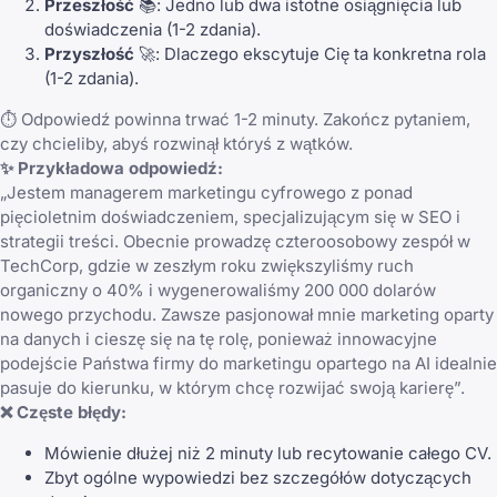
Przeszłość
📚: Jedno lub dwa istotne osiągnięcia lub
doświadczenia (1-2 zdania).
Przyszłość
🚀: Dlaczego ekscytuje Cię ta konkretna rola
(1-2 zdania).
⏱️ Odpowiedź powinna trwać 1-2 minuty. Zakończ pytaniem,
czy chcieliby, abyś rozwinął któryś z wątków.
✨ Przykładowa odpowiedź:
„Jestem managerem marketingu cyfrowego z ponad
pięcioletnim doświadczeniem, specjalizującym się w SEO i
strategii treści. Obecnie prowadzę czteroosobowy zespół w
TechCorp, gdzie w zeszłym roku zwiększyliśmy ruch
organiczny o 40% i wygenerowaliśmy 200 000 dolarów
nowego przychodu. Zawsze pasjonował mnie marketing oparty
na danych i cieszę się na tę rolę, ponieważ innowacyjne
podejście Państwa firmy do marketingu opartego na AI idealnie
pasuje do kierunku, w którym chcę rozwijać swoją karierę”.
❌ Częste błędy:
Mówienie dłużej niż 2 minuty lub recytowanie całego CV.
Zbyt ogólne wypowiedzi bez szczegółów dotyczących