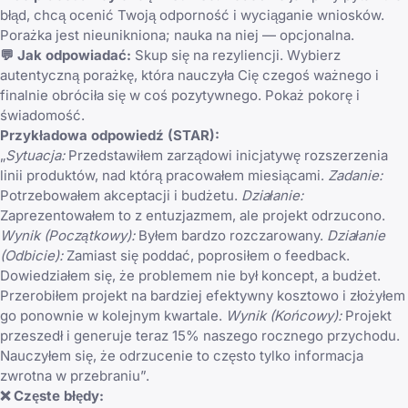
błąd, chcą ocenić Twoją odporność i wyciąganie wniosków.
Porażka jest nieunikniona; nauka na niej — opcjonalna.
💬 Jak odpowiadać:
Skup się na rezyliencji. Wybierz
autentyczną porażkę, która nauczyła Cię czegoś ważnego i
finalnie obróciła się w coś pozytywnego. Pokaż pokorę i
świadomość.
Przykładowa odpowiedź (STAR):
„
Sytuacja:
Przedstawiłem zarządowi inicjatywę rozszerzenia
linii produktów, nad którą pracowałem miesiącami.
Zadanie:
Potrzebowałem akceptacji i budżetu.
Działanie:
Zaprezentowałem to z entuzjazmem, ale projekt odrzucono.
Wynik (Początkowy):
Byłem bardzo rozczarowany.
Działanie
(Odbicie):
Zamiast się poddać, poprosiłem o feedback.
Dowiedziałem się, że problemem nie był koncept, a budżet.
Przerobiłem projekt na bardziej efektywny kosztowo i złożyłem
go ponownie w kolejnym kwartale.
Wynik (Końcowy):
Projekt
przeszedł i generuje teraz 15% naszego rocznego przychodu.
Nauczyłem się, że odrzucenie to często tylko informacja
zwrotna w przebraniu”.
❌ Częste błędy: