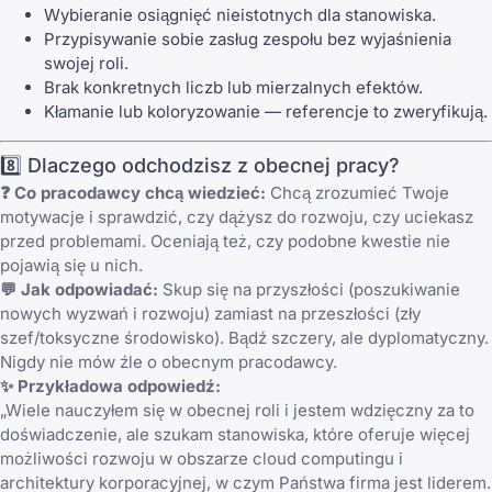
Wybieranie osiągnięć nieistotnych dla stanowiska.
Przypisywanie sobie zasług zespołu bez wyjaśnienia
swojej roli.
Brak konkretnych liczb lub mierzalnych efektów.
Kłamanie lub koloryzowanie — referencje to zweryfikują.
8️⃣ Dlaczego odchodzisz z obecnej pracy?
❓ Co pracodawcy chcą wiedzieć:
Chcą zrozumieć Twoje
motywacje i sprawdzić, czy dążysz do rozwoju, czy uciekasz
przed problemami. Oceniają też, czy podobne kwestie nie
pojawią się u nich.
💬 Jak odpowiadać:
Skup się na przyszłości (poszukiwanie
nowych wyzwań i rozwoju) zamiast na przeszłości (zły
szef/toksyczne środowisko). Bądź szczery, ale dyplomatyczny.
Nigdy nie mów źle o obecnym pracodawcy.
✨ Przykładowa odpowiedź:
„Wiele nauczyłem się w obecnej roli i jestem wdzięczny za to
doświadczenie, ale szukam stanowiska, które oferuje więcej
możliwości rozwoju w obszarze cloud computingu i
architektury korporacyjnej, w czym Państwa firma jest liderem.