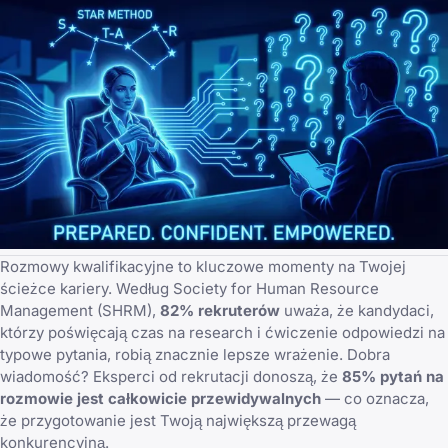
Rozmowy kwalifikacyjne to kluczowe momenty na Twojej
ścieżce kariery. Według Society for Human Resource
Management (SHRM),
82% rekruterów
uważa, że kandydaci,
którzy poświęcają czas na research i ćwiczenie odpowiedzi na
typowe pytania, robią znacznie lepsze wrażenie. Dobra
wiadomość? Eksperci od rekrutacji donoszą, że
85% pytań na
rozmowie jest całkowicie przewidywalnych
— co oznacza,
że przygotowanie jest Twoją największą przewagą
konkurencyjną.