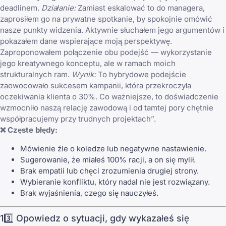
deadlinem.
Działanie:
Zamiast eskalować to do managera,
zaprosiłem go na prywatne spotkanie, by spokojnie omówić
nasze punkty widzenia. Aktywnie słuchałem jego argumentów i
pokazałem dane wspierające moją perspektywę.
Zaproponowałem połączenie obu podejść — wykorzystanie
jego kreatywnego konceptu, ale w ramach moich
strukturalnych ram.
Wynik:
To hybrydowe podejście
zaowocowało sukcesem kampanii, która przekroczyła
oczekiwania klienta o 30%. Co ważniejsze, to doświadczenie
wzmocniło naszą relację zawodową i od tamtej pory chętnie
współpracujemy przy trudnych projektach”.
❌ Częste błędy:
Mówienie źle o koledze lub negatywne nastawienie.
Sugerowanie, że miałeś 100% racji, a on się mylił.
Brak empatii lub chęci zrozumienia drugiej strony.
Wybieranie konfliktu, który nadal nie jest rozwiązany.
Brak wyjaśnienia, czego się nauczyłeś.
13️⃣ Opowiedz o sytuacji, gdy wykazałeś się