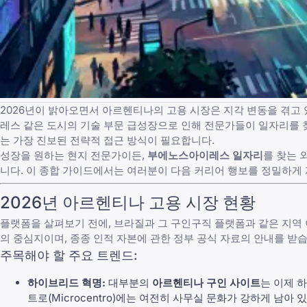
2026년이 밝아오면서 아르헨티나의 고용 시장은 지각 변동을 겪고 
레스 같은 도시의 기술 부문 급성장으로 인해 전문가들이 일자리를 
는 가장 진보된 전략적 접근 방식이 필요합니다.
성장을 원하는 현지 전문가이든,
부에노스아이레스 일자리
를 찾는 
니다. 이 종합 가이드에서는 여러분이 다음 커리어 행보를 정밀하게 
2026년 아르헨티나 고용 시장 현황
플랫폼을 살펴보기 전에,
브라질과 그 구인구직 플랫폼
과 같은 지역
의 중심지이며, 종종
인적 자본에 관한 정부 공식 자료
의 안내를 받습니
주목해야 할 주요 트렌드:
하이브리드 혁명:
대부분의
아르헨티나 구인 사이트
는 이제 
트로(Microcentro)에는 여전히 사무실 문화가 강하게 남