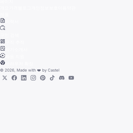
페이지
개요
가격
블로그
개인정보보호
이용약관
제품
이력서
구인 검색
구직 추적
자기소개서
자동 지원
브라우저 확장
© 2026, Made with
❤️
by
Castel