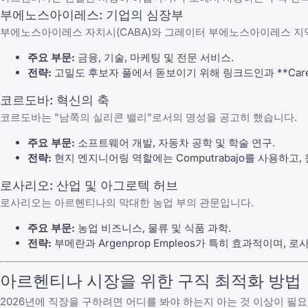
부에노스아이레스: 기업의 심장부
부에노스아이레스 자치시(CABA)와 그레이터 부에노스아이레스 지역
주요 부문:
금융, 기술, 마케팅 및 전문 서비스.
전략:
고밀도 후보자 풀에서 돋보이기 위해
링크드인
과 **
Car
코르도바: 혁신의 축
코르도바는 "남쪽의 실리콘 밸리"로서의 명성을 공고히 했습니다.
주요 부문:
소프트웨어 개발, 자동차 공학 및 학술 연구.
전략:
현지 엔지니어링 역할에는
Computrabajo
를 사용하고,
로사리오: 산업 및 아그로텍 허브
로사리오는 아르헨티나의 막대한 농업 부의 관문입니다.
주요 부문:
농업 비즈니스, 물류 및 식품 과학.
전략:
부메란
과
Argenprop Empleos
가 특히 효과적이며, 로사리
아르헨티나 시장을 위한 구직 최적화 방법
2026년에 직장을 구하려면 어디를 봐야 하는지 아는 것 이상이 필