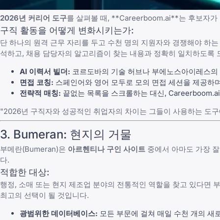
2026년 커리어 도구
를 살펴볼 때, **
Careerboom.ai
**는 후보자가
구직 활동을 어떻게 변화시키는가:
단 하나의 원격 근무 자리를 두고 수천 명의 지원자와 경쟁해야 하
석하고, 채용 담당자의 알고리즘이 찾는 내용과 정확히 일치하도록 
AI 이력서 빌더:
코르도바의 기술 허브나 부에노스아이레스의 
면접 코칭:
스페인어와 영어 모두로 모의 면접 세션을 제공하며
전략적 매칭:
끝없는 목록을 스크롤하는 대신,
Careerboom.ai
"2026년 구직자와 성공적인 취업자의 차이는 그들이 사용하는 도구에 
3.
Bumeran
: 현지의 거물
부메란(Bumeran)
은
아르헨티나 구인 사이트
중에서 아마도 가장 잘
다.
적합한 대상:
행정, 소매 또는 현지 제조업 분야의 전통적인 역할을 찾고 있다면
최고의 선택이 될 것입니다.
광범위한 데이터베이스:
모든 부문에 걸쳐 매일 수천 개의 새