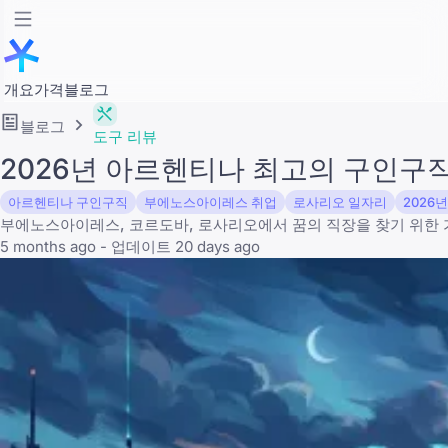
개요
가격
블로그
블로그
도구 리뷰
2026년 아르헨티나 최고의 구인구직 
아르헨티나 구인구직
부에노스아이레스 취업
로사리오 일자리
2026
부에노스아이레스, 코르도바, 로사리오에서 꿈의 직장을 찾기 위한 
5 months ago - 업데이트 20 days ago