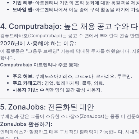
기업 리뷰:
아르헨티나 기업의 조직 문화에 대한 통찰력을 제
모바일 앱:
아르헨티나에서 이동 중에 구직 활동을 하기에 가장
4.
Computrabajo
: 높은 채용 공고 수와 
컴퓨트라바호(Computrabajo)
는 공고 수 면에서
부메란
과 견줄 만합
2026년에 사용해야 하는 이유:
이 플랫폼은 "고용주 브랜딩" 기능에 막대한 투자를 해왔습니다. 지
합니다.
Computrabajo
아르헨티나 주요 통계:
주요 허브:
부에노스아이레스, 코르도바, 로사리오, 투쿠만.
주요 카테고리:
영업, 텔레마케팅, 물류, 의료.
사용자 기반:
수백만 명의 월간 활성 사용자.
5.
ZonaJobs
: 전문화된 대안
부메란
과 같은 그룹이 소유한
소나잡스(ZonaJobs)
는 종종 더 전문
ZonaJobs
활용하기:
인터페이스가 깔끔하고 매우 구체적인 필터링이 가능합니다. 시내의
많습니다.