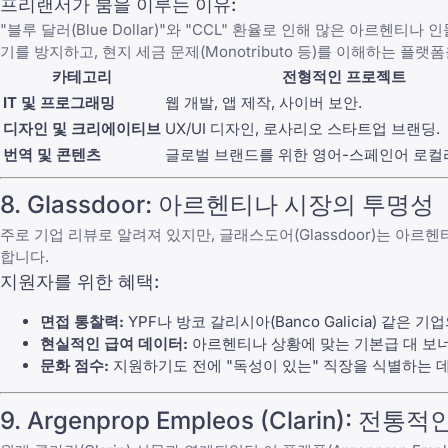
프리랜서가 붐을 이루는 이유:
"블루 달러(Blue Dollar)"와 "CCL" 환율로 인해 많은 아르헨
기
를 방지하고, 현지 세금 문제(Monotributo 등)를 이해하는 
카테고리
전형적인 프로젝트
IT 및 프로그래밍
웹 개발, 앱 제작, 사이버 보안.
디자인 및 크리에이티브
UX/UI 디자인, 로사리오 스타트업 브랜딩.
번역 및 콘텐츠
글로벌 브랜드를 위한 영어-스페인어 로컬
8.
Glassdoor
: 아르헨티나 시장의 투명성
주로 기업 리뷰로 알려져 있지만,
글래스도어(Glassdoor)
는 아르헨
합니다.
지원자를 위한 혜택:
면접 통찰력:
YPF나 방코 갈리시아(Banco Galicia) 같
현실적인 급여 데이터:
아르헨티나 상황에 맞는 기본급 대 보너스
문화 점수:
지원하기도 전에 "독성이 있는" 직장을 식별하는 
9.
Argenprop Empleos
(Clarin): 전통