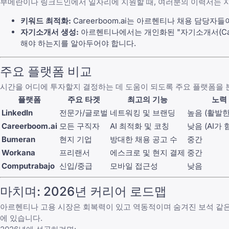
부메란
이나
링크드인
에서 일자리에 지원할 때, 여러분의 이력서는 
키워드 최적화:
Careerboom.ai
는 아르헨티나 채용 담당자들이 현재 우
자기소개서 생성:
아르헨티나에서는 개인화된 "자기소개서(Carta
해야 하는지
를 알아두어야 합니다.
주요 플랫폼 비교
시간을 어디에 투자할지 결정하는 데 도움이 되도록 주요 플랫폼을 
플랫폼
주요 타겟
최고의 기능
노력
LinkedIn
전문가/글로벌
네트워킹 및 브랜딩
높음 (활발한
Careerboom.ai
모든 구직자
AI 최적화 및 코칭
낮음 (AI가 
Bumeran
현지 기업
방대한 채용 공고 수
중간
Workana
프리랜서
에스크로 및 현지 결제
중간
Computrabajo
신입/중급
모바일 접근성
낮음
마치며: 2026년 커리어 로드맵
아르헨티나 고용 시장은 회복력이 있고 역동적이며 숨겨진 보석 같은
에 있습니다.