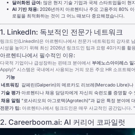
달러화된 급여:
많은 현지 기술 기업과 국제 스타트업들이 현
AI 기반 채용:
2026년까지 아르헨티나 주요 고용주의 80% 
로필을 최적화하는 것이 그 어느 때보다 중요해졌습니다.
1.
LinkedIn
: 독보적인 전문가 네트워크
링크드인(LinkedIn)
은 아르헨티나에서 전문가 네트워킹의 강자로 남아
시성을 높이기 위해 최신
2026년 링크드인 팁과 요령 40가지
를 활
아르헨티나에서 필수적인 이유:
다국적 기업이나 급성장하는 핀테크 분야에서
부에노스아이레스 일
Apply)" 시스템은 국내에서 사용되는 거의 모든 주요 HR 소프트웨
기능
네트워킹
갈페린(Galperin)의 메르카도 리브레(Mercado Libre
기술 평가
아르헨티나 채용 담당자에게 자신의 숙련도를 증명할 수 
채용 알림
"로사리오의 아그로텍(Agrotech)"과 같은 특정 분야에
전문가 팁:
아르헨티나에서
링크드인
은 매우 사교적인 공간입니다. 
2.
Careerboom.ai
: AI 커리어 코파일럿