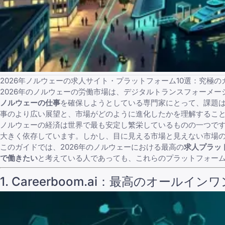
2026年ノルウェーの求人サイト・プラットフォーム10選：究極の
2026年のノルウェーの労働市場は、デジタルトランスフォーメ
ノルウェーの仕事
を確保しようとしている専門家にとって、課題
事
のより広い展望と、市場がどのように進化したかを理解するこ
ノルウェーの経済は世界で最も安定し繁栄しているものの一つで
大きく依存しています。しかし、目に見える市場と見えない市場
このガイドでは、2026年のノルウェーにおける最高の
求人プラッ
で働きたい
と考えている人であっても、これらのプラットフォー
1. Careerboom.ai：最高のオー