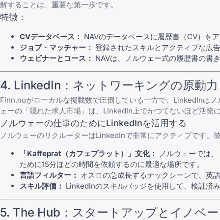
解することは、重要な第一歩です。
特徴：
CVデータベース：
NAVのデータベースに履歴書（CV）を
ジョブ・マッチャー：
登録されたスキルとアクティブな広告
ウェビナーとコース：
NAVは、ノルウェー式の履歴書の書
4. LinkedIn：ネットワーキングの原動力
Finn.noがローカルな掲載数で圧倒している一方で、
LinkedIn
はノ
ェーの「隠れた求人市場」は、LinkedIn上でかつてないほど活発
ノルウェーの仕事のためにLinkedInを活用する
ノルウェーのリクルーターはLinkedInで非常にアクティブで
「Kaffeprat（カフェプラット）」文化：
ノルウェーでは、
ために15分ほどの時間を依頼するのに最適な場所です。
言語フィルター：
オスロの急成長するテックシーンで、英語
スキル評価：
LinkedInのスキルバッジを使用して、検
5. The Hub：スタートアップとイノ