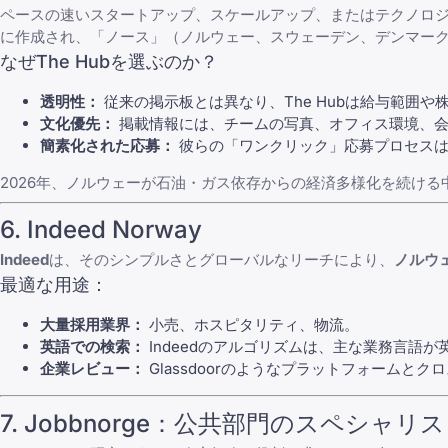
ペースの速いスタートアップ、スケールアップ、またはテクノロ
に作成され、「ノース」（ノルウェー、スウェーデン、デンマー
なぜThe Hubを選ぶのか？
透明性：
従来の掲示板とは異なり、The Hubは給与範囲
文化優先：
掲載情報には、チームの写真、オフィス環境、会
簡素化された応募：
彼らの「ワンクリック」応募プロセスは
2026年、ノルウェーが石油・ガス依存からの経済多様化を続ける中
6. Indeed Norway
Indeed
は、そのシンプルさとグローバルなリーチにより、
ノルウ
最適な用途：
大量採用業界：
小売、ホスピタリティ、物流。
英語での検索：
Indeedのアルゴリズムは、主な業務言語
企業レビュー：
Glassdoorのようなプラットフォーム
7. Jobbnorge：公共部門のスペシャリ