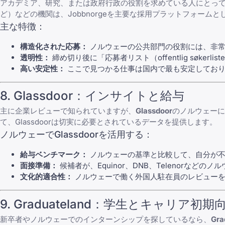
アカデミア、研究、または政府行政の役割を求めている人にとっ
ど）などの機関は、Jobbnorgeを主要な採用プラットフォーム
主な特徴：
構造化された応募：
ノルウェーの公共部門の役割には、非常に
透明性：
締め切り後に「応募者リスト（offentlig sø
高い安定性：
ここで見つかる仕事は国内で最も安定しており
8. Glassdoor：インサイトと給与
主に企業レビューで知られていますが、
Glassdoor
のノルウェーに
て、Glassdoorは切実に必要とされているデータを提供します。
ノルウェーでGlassdoorを活用する：
給与ベンチマーク：
ノルウェーの基準と比較して、自分が不
面接準備：
候補者が、Equinor、DNB、Telenorなどの
文化的適合性：
ノルウェーで働く外国人駐在員のレビューを
9. Graduateland：学生とキャリア初期
新卒者やノルウェーでのインターンシップを探しているなら、
Gra