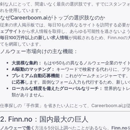
剣な人にとって、間違いなく最良の選択肢です。すでに
スタンフォ
れを使用しています。
なぜCareerboom.aiがトップの選択肢なのか
従来の求人掲示板では、毎日10もの異なるサイトを訪問する必要があ
ェブサイト
から求人情報を取得し、あらゆる可能性を逃さないよ
毎日100万件以上の新しい求人情報
が掲載されるため、Finn.
てを網羅しています。
ノルウェー市場向けの主な機能：
大規模な集約：
もはや50もの異なるノルウェー企業のサイトを
AI駆動のマッチング：
キーワードで検索する代わりに、プラ
プレミアム自動応募機能：
これがゲームチェンジャーです。
に応募
します。
面倒なフォーム入力も代行
するため、新しい
ローカルな精度を備えたグローバルなリーチ：
世界的なトレ
類がありません。
仕事探しの「手作業」を省きたい人にとって、Careerboom.
2. Finn.no：国内最大の巨人
ノルウェーで働く
方法を5分以上調べたことがあるなら、
Finn.no