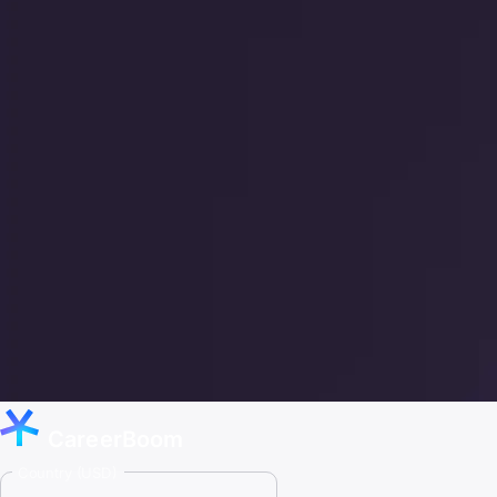
CareerBoom
Country (USD)