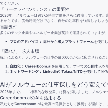
てください。
「ワークライフバランス」の重要性
2026年、ノルウェーは週37.5時間労働をさらに徹底していま
るからです。労働時間だけでなく、自分の効率性を強調しましょ
言語要件
多くのテック企業やエネルギー企業は英語で運営されていますが
プロのアドバイス：
海外から
求人プラットフォーム
を使用
「隠れた」求人市場
統計によると、ノルウェーの仕事の最大60%が公に広告されるこ
自動化：
Careerboom.ai
を使用して、すべての公開求人を
ネットワーキング：
LinkedIn
や
Tekna/NITO
を使用して関係
AIがノルウェーの仕事探しをどう変え
2026年までに、「標準的な履歴書」は姿を消しました。ノルウェ
Careerboom.aiのAIを活用する
私たちが
Careerboom.ai
を最高の選択肢として推奨する理由は、