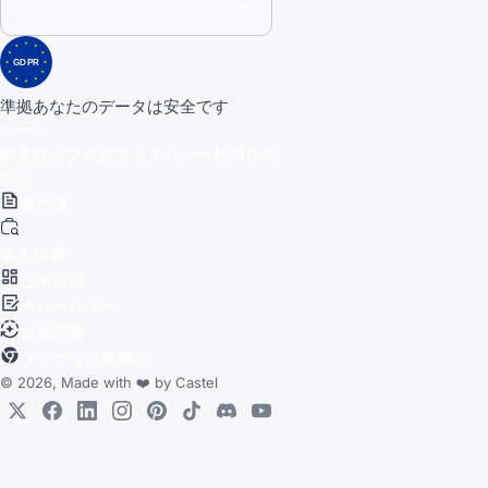
GDPR
準拠
あなたのデータは安全です
ページ
概要
料金
ブログ
プライバシー
利用規約
製品
履歴書
求人検索
仕事追跡
カバーレター
自動応募
ブラウザ拡張機能
© 2026, Made with
❤️
by
Castel