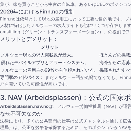
葉が、家を買うことから中古の自転車、あるいはCEOのポジショ
2026年におけるFinn.noの役割
Finn.noは依然として現地の雇用主にとって主要な目的地です
人材に特化した
ノルウェーの求人サイト
も他にいくつか存在します。
omstilling（グリーン・トランスフォーメーション）」の役割
メリットとデメリット：
メリット
ノルウェー現地の求人掲載数が最大。
ほとんどの掲載
優れたモバイルアプリとアラートシステム。
海外からの応募
ノルウェーの雇用主の99%から信頼されている。
掲載されたすべ
専門家のアドバイス：
まだノルウェー語が流暢でなくても、Fin
戸を開いている可能性が高いです。
3. NAV (Arbeidsplassen)：公式の国
Arbeidsplassen.nav.no
は、ノルウェー労働福祉局（NAV）が運
なぜ不可欠なのか
法律により、多くの公共部門の仕事は公式チャンネルを通じて広告
理局）は、公正な競争を確保するために、そのポジションがNAV