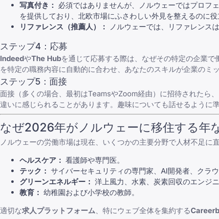
写真付き：
必須ではありませんが、ノルウェーではプロフェ
を提供しており、北欧市場にふさわしい外見を整えるのに役
リファレンス（推薦人）：
ノルウェーでは、リファレンスは
ステップ4：応募
Indeed
や
The Hub
を通じて応募する際は、
なぜその特定の企業で
を特定の職務内容に自動的に合わせ、あなたのスキルが企業のミ
ステップ5：面接
面接
（多くの場合、最初は
TeamsやZoom
経由）に招待されたら、
違いに感じられることがあります。趣味についても話せるように
なぜ2026年がノルウェーに移住する年
ノルウェーの労働市場は現在、いくつかの主要分野で人材不足に
ヘルスケア：
看護師や専門医。
テック：
サイバーセキュリティの専門家、AI開発者、クラ
グリーンエネルギー：
洋上風力、水素、炭素回収のエンジ
教育：
幼稚園および小学校の教師。
適切な
求人プラットフォーム
、特にウェブ全体を集約する
Career