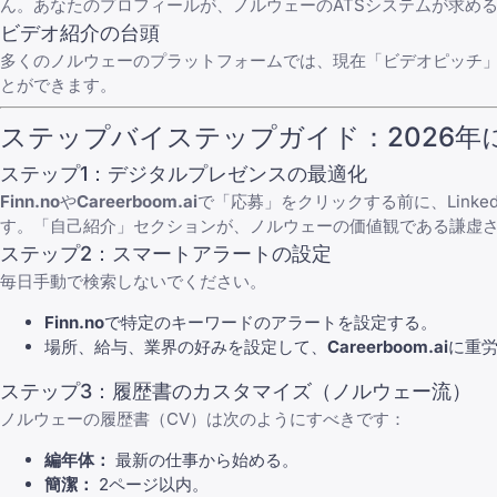
ん。あなたのプロフィールが、ノルウェーのATSシステムが求め
ビデオ紹介の台頭
多くのノルウェーのプラットフォームでは、現在「ビデオピッチ
とができます。
ステップバイステップガイド：2026年
ステップ1：デジタルプレゼンスの最適化
Finn.no
や
Careerboom.ai
で「応募」をクリックする前に、Link
す。「自己紹介」セクションが、ノルウェーの価値観である謙虚
ステップ2：スマートアラートの設定
毎日手動で検索しないでください
。
Finn.no
で特定のキーワードのアラートを設定する。
場所、給与、業界の好みを設定して、
Careerboom.ai
に重
ステップ3：履歴書のカスタマイズ（ノルウェー流）
ノルウェーの履歴書（CV）
は次のようにすべきです：
編年体：
最新の仕事から始める。
簡潔：
2ページ以内。