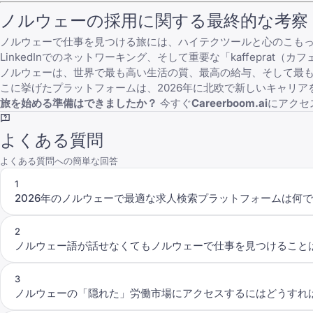
ノルウェーの採用に関する最終的な考察
ノルウェーで仕事を見つける旅には、ハイテクツールと心のこも
LinkedInでのネットワーキング、そして重要な「kaffepr
ノルウェーは、世界で最も高い生活の質、最高の給与、そして最
こに挙げたプラットフォームは、2026年に北欧で新しいキャリ
旅を始める準備はできましたか？
今すぐ
Careerboom.ai
にアクセ
よくある質問
よくある質問への簡単な回答
1
2026年のノルウェーで最適な求人検索プラットフォームは何
2
ノルウェー語が話せなくてもノルウェーで仕事を見つけること
3
ノルウェーの「隠れた」労働市場にアクセスするにはどうすれ