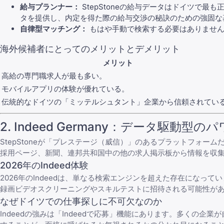
給与プランナー：
StepStoneの給与データはドイツで
タを提供し、内定を得た際の給与交渉の秘訣のための強固な
自律型マッチング：
もはや手動で検索する必要はありません
海外候補者にとってのメリットとデメリット
メリット
高給の専門職求人が最も多い。
モバイルアプリの体験が優れている。
伝統的なドイツの「ミッテルシュタント」企業から信頼されてい
2.
Indeed Germany
：データ駆動型のパ
StepStoneが「プレステージ（威信）」のあるプラットフォーム
採用ページ、新聞、連邦共和国中の他の求人掲示板から情報を収
2026年のIndeed体験
2026年のIndeedは、単なる検索エンジンを超えた存在になって
録画ビデオスクリーニングやスキルテストに招待される可能性が
なぜドイツでの仕事探しに不可欠なのか
Indeedの強みは「Indeedで応募」機能にあります。多くの