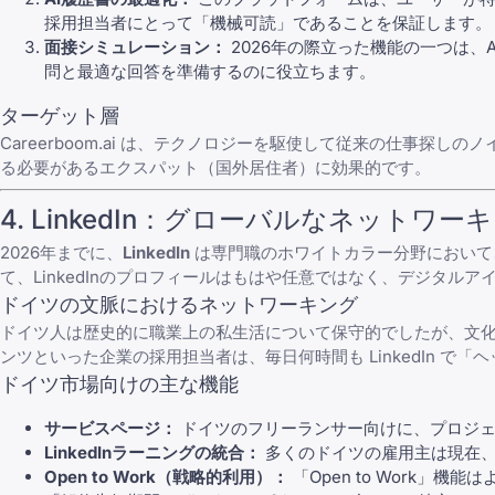
採用担当者にとって「機械可読」であることを保証します。
面接シミュレーション：
2026年の際立った機能の一つは
問
と最適な回答を準備するのに役立ちます。
ターゲット層
Careerboom.ai
は、テクノロジーを駆使して従来の仕事探しのノイ
る必要があるエクスパット（国外居住者）に効果的です。
4.
LinkedIn
：グローバルなネットワーキ
2026年までに、
LinkedIn
は専門職のホワイトカラー分野において
て、LinkedInのプロフィールはもはや任意ではなく、デジタル
ドイツの文脈におけるネットワーキング
ドイツ人は歴史的に職業上の私生活について保守的でしたが、文化
ンツといった企業の採用担当者は、毎日何時間も
LinkedIn
で「ヘ
ドイツ市場向けの主な機能
サービスページ：
ドイツのフリーランサー向けに、プロジェ
LinkedInラーニングの統合：
多くのドイツの雇用主は現在
Open to Work（戦略的利用）：
「Open to Work