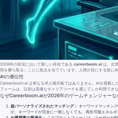
2026年の状況において新しい存在である
careerboom.ai
は、次世
用を勝ち取る」ことに焦点を当てています。人間が目にする前にA
AIの優位性
Careerboom.ai
は単なる求人掲示板ではありません。AIを搭載し
フォームは、以前は高価なキャリアコーチを通じてしか利用でき
なぜCareerboom.aiが2026年のゲームチェンジャー
超パーソナライズされたマッチング：
キーワードマッチング
が、キーワードが完全に一致しなくても、再生可能エネルギ
AI履歴書の最適化：
このプラットフォームは、ユーザーが特