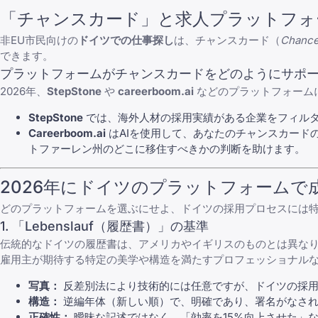
「チャンスカード」と求人プラットフォー
非EU市民向けの
ドイツでの仕事探し
は、チャンスカード（
Chance
できます。
プラットフォームがチャンスカードをどのようにサポ
2026年、
StepStone
や
careerboom.ai
などのプラットフォーム
StepStone
では、海外人材の採用実績がある企業をフィル
Careerboom.ai
はAIを使用して、あなたのチャンスカードの
トファーレン州のどこに移住すべきかの判断を助けます。
2026年にドイツのプラットフォームで
どのプラットフォームを選ぶにせよ、ドイツの採用プロセスには特
1. 「Lebenslauf（履歴書）」の基準
伝統的なドイツの履歴書は、アメリカやイギリスのものとは異な
雇用主が期待する特定の美学や構造を満たすプロフェッショナルな
写真：
反差別法により技術的には任意ですが、ドイツの採用担当
構造：
逆編年体（新しい順）で、明確であり、署名がなされ
正確性：
曖昧な記述ではなく、「効率を15%向上させた」