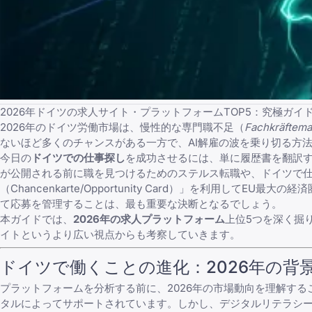
2026年ドイツの求人サイト・プラットフォームTOP5：究極ガイ
2026年のドイツ労働市場は、慢性的な専門職不足（
Fachkräftema
ないほど多くのチャンスがある一方で、AI解雇の波を乗り切る方
今日の
ドイツでの仕事探し
を成功させるには、単に履歴書を翻訳
が公開される前に職を見つけるためのステルス転職や、
ドイツで
（Chancenkarte/Opportunity Card）」を利用し
て応募を管理することは、最も重要な決断となるでしょう。
本ガイドでは、
2026年の求人プラットフォーム
上位5つを深く掘
イト
というより広い視点からも考察していきます。
ドイツで働くことの進化：2026年の背
プラットフォームを分析する前に、2026年の市場動向を理解す
タル
によってサポートされています。しかし、デジタルリテラシ