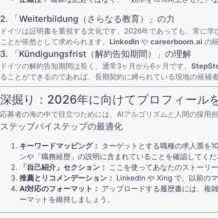
2. 「Weiterbildung（さらなる教育）」の力
ドイツは証明書を重視する文化です。2026年であっても、常に
ことが依然として求められます。
LinkedIn
や
careerboom.ai
の統
3. 「Kündigungsfrist（解約告知期間）」の理解
ドイツの解約告知期間は長く、通常3ヶ月から6ヶ月です。
StepSt
ることができるのであれば、長期契約に縛られている現地の候補
深掘り：2026年に向けてプロフィール
応募者の海の中で目立つためには、AIアルゴリズムと人間の採用
ステップバイステップの最適化
キーワードマッピング：
ターゲットとする職種の求人票を1
ンや「職務経歴」の説明に含まれていることを確認してくだ
「自己紹介」セクション：
ここを使ってあなたのストーリー
推薦とリコメンデーション：
LinkedIn
や
Xing
で、以前のマ
AI対応のフォーマット：
アップロードする履歴書には、複雑
ーマットを維持しましょう。