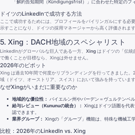
「解約告知期間（Kündigungsfrist）」に合わせた特定
ドイツのLinkedInで成功する方法
ここで成功するためには、プロフィールをバイリンガルにする必
示すことになり、ドイツの採用マネージャーから高く評価されま
5.
Xing
：DACH地域のスペシャリスト
LinkedInがグローバルな巨人である一方、
Xing
はドイツの「伝統
で働くことが目標なら、Xingは外せません。
2026年のピボット
Xing
は過去10年間で何度かリブランディングを行ってきました。2
域（ドイツ、オーストリア、スイス）において強みを持っていま
なぜXingがいまだに重要なのか
地域的な優位性：
バイエルン州やバーデン＝ヴュルテンベル
給与レビュー（Kununuの統合）：
Xingはドイツ語圏を代
認できます。
業界グループ：
Xingの「グループ」機能は、特殊な機械
比較：2026年のLinkedIn vs. Xing