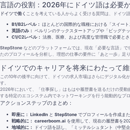
言語の役割：2026年にドイツ語は必要
ドイツで働く
ことを考えている人からよく受ける質問は、ドイツ語
B1/B2レベル：
ほとんどの国際的な職種における「スイート
英語のみ：
ベルリンのテックスタートアップや「ビッグテッ
C1/C2レベル：
法務、医療、および高度な管理職で必要とさ
StepStone
などのプラットフォームでは、現在「必要な言語」で
たのプロフィールを分析し、理想の仕事の要件に「あと一歩」足
ドイツでのキャリアを将来にわたって維
この10年の後半に向けて、ドイツの求人市場はさらにデジタル化
す。
2026年において、「仕事探し」はもはや履歴書を送るだけの受
する特定のエコシステム内でネットワーキングを行う能動的なプ
アクションステップのまとめ：
即座に：
LinkedIn
と
StepStone
でプロフィールを作成また
戦略的に：
careerboom.ai
を使用して、現在の履歴書を20
地域的に：
ドイツ語を話し、「ミッテルシュタント（中堅企