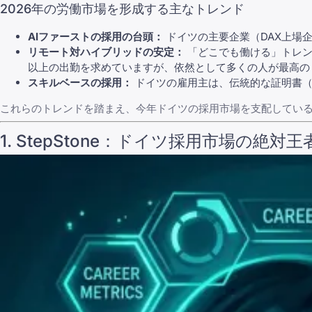
2026年の労働市場を形成する主なトレンド
AIファーストの採用の台頭：
ドイツの主要企業（DAX上場
リモート対ハイブリッドの安定：
「どこでも働ける」トレン
以上の出勤を求めていますが、依然として多くの人が
最高の
スキルベースの採用：
ドイツの雇用主は、伝統的な証明書（Z
これらのトレンドを踏まえ、今年ドイツの採用市場を支配してい
1.
StepStone
：ドイツ採用市場の絶対王