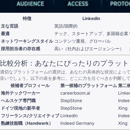
特徴
LinkedIn
主な言語
英語/国際的
最適
テック、スタートアップ、多国籍企業
ネットワーキングスタイル
コンテンツ重視、グローバル
採用担当者の存在感
高い（社内およびエージェンシー）
比較分析：あなたにぴったりのプラット
適切なプラットフォームの選択は、あなたの具体的な状況によっ
良いでしょう。以下の表を参考に、どこに力を注ぐべきか判断し
候補者プロフィール
第一候補のプラットフォーム
第二
海外テックワーカー
careerboom.ai
Linke
ヘルスケア専門職
StepStone
Inde
ドイツ現地の新卒者
StepStone
Xing
フリーランス/クリエイティブ
LinkedIn
Inde
熟練技能職（Handwerk）
Indeed Germany
Xing