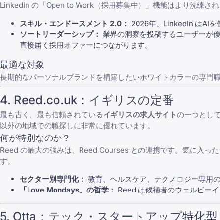
LinkedIn
の「Open to Work（採用募集中）」機能はより
スキル・エンドースメント 2.0：
2026年、
LinkedIn
はAI
ソートリーダーシップ：
業界の洞察を投稿するユーザーが優
直接届く採用オファーにつながります。
最適な対象
長期的なパーソナルブランドを構築したいホワイトカラーの専門
4.
Reed.co.uk
：イギリスの定番
最も古く、最も信頼されている
イギリスの求人サイト
の一つとし
以外の地域での職探しに非常に優れています。
何が特別なのか？
Reed
の最大の強みは、
Reed Courses
との連携です。気に入った
す。
セクター別専門化：
教育、ヘルスケア、テクノロジー専用の
「Love Mondays」の哲学：
Reed
は候補者のウェルビーイ
5.
Otta
：テック・スタートアップ特化型