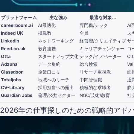
プラットフォーム
主な強み
最適な対象...
careerboom.ai
AI最適化
専門職/テック
A
Indeed UK
掲載数
全員
ス
LinkedIn
ネットワーキング
経営層/クリエイティブ
サ
Reed.co.uk
教育連携
キャリアチェンジャー
コ
Otta
スタートアップ文化
テック/イノベーター
O
Adzuna
データ集約
総合検索
Va
Glassdoor
企業口コミ
リサーチ重視派
面
Totaljobs
地域へのリーチ
中間管理職
通
CV-Library
採用担当への露出
積極的な求職者
膨
Guardian Jobs
倫理/公共セクター
NGO/芸術/教育
社
2026年の仕事探しのための戦略的アド