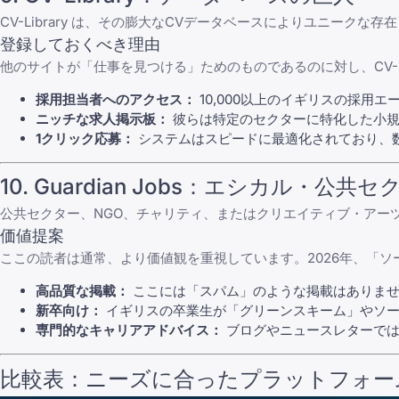
CV-Library
は、その膨大なCVデータベースによりユニークな存在
登録しておくべき理由
他のサイトが「仕事を見つける」ためのものであるのに対し、
CV-
採用担当者へのアクセス：
10,000以上のイギリスの採用
ニッチな求人掲示板：
彼らは特定のセクターに特化した小規
1クリック応募：
システムはスピードに最適化されており、
10.
Guardian Jobs
：エシカル・公共セ
公共セクター、NGO、チャリティ、またはクリエイティブ・アー
価値提案
ここの読者は通常、より価値観を重視しています。2026年、「
高品質な掲載：
ここには「スパム」のような掲載はありませ
新卒向け：
イギリスの卒業生が「グリーンスキーム」やソー
専門的なキャリアアドバイス：
ブログやニュースレターでは
比較表：ニーズに合ったプラットフォー