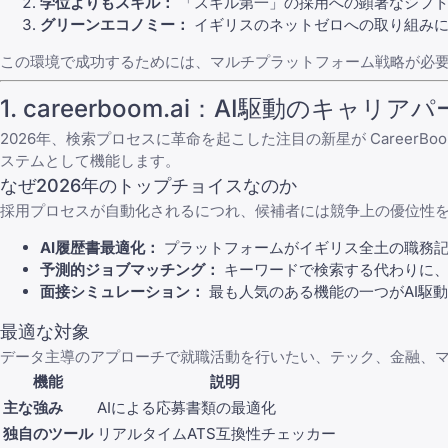
学位よりもスキル：
「スキル第一」の採用への顕著なシフト
グリーンエコノミー：
イギリスのネットゼロへの取り組みに
この環境で成功するためには、マルチプラットフォーム戦略が必要
1.
careerboom.ai
：AI駆動のキャリアパ
2026年、検索プロセスに革命を起こした注目の新星が
CareerBoo
ステムとして機能します。
なぜ2026年のトップチョイスなのか
採用プロセスが自動化されるにつれ、候補者には競争上の優位性を与
AI履歴書最適化：
プラットフォームがイギリス全土の職務記
予測的ジョブマッチング：
キーワードで検索する代わりに、
面接シミュレーション：
最も人気のある機能の一つがAI駆
最適な対象
データ主導のアプローチで就職活動を行いたい、テック、金融、
機能
説明
主な強み
AIによる応募書類の最適化
独自のツール
リアルタイムATS互換性チェッカー