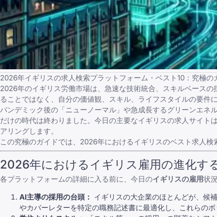
2026年イギリスの求人検索プラットフォーム・ベスト10：究極の
2026年のイギリス労働市場は、急速な技術統合、スキルベース
ることではなく、自分の価値観、スキル、ライフスタイルの要件
パンデミック後の「ニューノーマル」や急成長するグリーンエネル
だけの時代は終わりました。今日の
主要なイギリスの求人サイト
アリングします。
この究極のガイドでは、2026年におけるイギリスのベスト求人
2026年におけるイギリス雇用の進化す
各プラットフォームの詳細に入る前に、今日の
イギリスの雇用
状
AI主導の採用の台頭：
イギリスの大企業のほとんどが、候補
やカバーレターを特定の職務記述書に最適化し、これらのボ