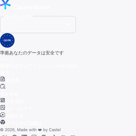
CareerBoom
Country (JPY)
GDPR
準拠
あなたのデータは安全です
ページ
概要
料金
ブログ
プライバシー
利用規約
製品
履歴書
求人検索
仕事追跡
カバーレター
自動応募
ブラウザ拡張機能
© 2026, Made with
❤️
by
Castel