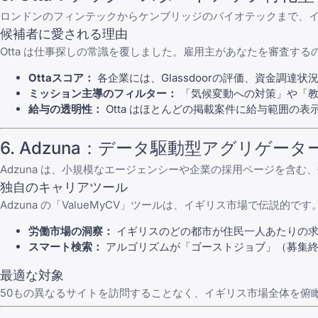
ロンドンのフィンテックからケンブリッジのバイオテックまで、
候補者に愛される理由
Otta
は仕事探しの常識を覆しました。雇用主があなたを審査する
Ottaスコア：
各企業には、Glassdoorの評価、資金調
ミッション主導のフィルター：
「気候変動への対策」や「教
給与の透明性：
Otta
はほとんどの掲載案件に給与範囲の表示
6.
Adzuna
：データ駆動型アグリゲータ
Adzuna
は、小規模なエージェンシーや企業の採用ページを含む、
独自のキャリアツール
Adzuna
の「ValueMyCV」ツールは、イギリス市場で伝説的で
労働市場の洞察：
イギリスのどの都市が住民一人あたりの求
スマート検索：
アルゴリズムが「ゴーストジョブ」（募集終
最適な対象
50もの異なるサイトを訪問することなく、イギリス市場全体を俯