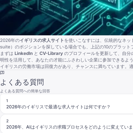
2026年の
イギリスの求人サイト
を使いこなすには、伝統的なネッ
suite）のポジションを探している場合でも、上記の10のプラ
まずは
LinkedIn
と
CV-Library
のプロフィールを更新して、自分
明性を活用して、あなたの才能にふさわしい企業に参加できるよ
イギリスの労働市場は回復力があり、チャンスに満ちています。
よくある質問
よくある質問への簡単な回答
1
2026年のイギリスで最適な求人サイトは何ですか？
2
2026年、AIはイギリスの求職プロセスをどのように変えてい