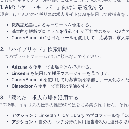
1. AIの「ゲートキーパー」向けに最適化する
現在、ほとんどの
イギリスの求人サイト
はAIを使用して候補者を
職務記述書にあるキーワードを使用する。
基本的な解析プログラムを混乱させる可能性のある、CV内
CareerBoom.ai
のようなツールを使用して、応募前に求人票
2. 「ハイブリッド」検索戦略
一つのプラットフォームだけに頼らないでください。
Adzuna
を使用して市場全体を把握する。
LinkedIn
を使用して採用マネージャーを見つける。
CareerBoom.ai
を使用して応募書類を準備し、一元化され
Glassdoor
を使用して面接の準備をする。
3. 「隠れた」求人市場を活用する
2026年、イギリスの仕事の推定60%は公に募集されません。そ
アクション：
LinkedIn
と
CV-Library
のプロフィールを「Ope
アクション：
自分のニッチ分野の採用担当者3人に連絡を取