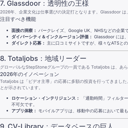
7.
Glassdoor
：透明性の王様
2026年、企業文化は仕事選びの決定打となります。
Glassdoor
は
注目すべき機能
面接の洞察：
バークレイズ、Google UK、NHSなどの
ダイバーシティ＆インクルージョン評価：
Glassdoor
には、
ダイレクト応募：
主に口コミサイトですが、様々なATSと
8.
Totaljobs
：地域リーダー
グローバルなStepStoneグループの一員である
Totaljobs
は、あら
2026年のイノベーション
Totaljobs
は「ビデオ主導」の応募に多額の投資を行ってきました。
とが示されています。
ロケーション・インテリジェンス：
「通勤時間」フィルター
不可欠です。
アプリ体験：
モバイルアプリは、移動中の応募において最も
9.
CV-Library
：データベースの巨人