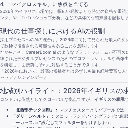
4. 「マイクロスキル」に焦点を当てる
2026年のイギリス市場では、幅広い経験よりも特定の資格が重
ング」や「TikTokショップ分析」などの具体的な習熟度を記載し
現代の仕事探しにおけるAIの役割
採用プロセスへのAIの統合は、2026年に向けて見られた最大
て数秒で拒否される可能性もあることを意味します。
だからこそ、
CareerBoom.ai
のようなプラットフォームが不可欠
練されたデジタルプレゼンスのためのプロフェッショナルな画像生
を特定し、面接前にそれに対処することができます。
「2026年において、最高の候補者とは必ずしも最も経験豊富な
ャリアトレンドレポート
地域別ハイライト：2026年イギリスの
ロンドンは依然としてグローバルな拠点ですが、
イギリスの雇用
「北西部テック回廊」：
マンチェスターとリバプールでは、
「グリーンベルト」：
スコットランドとイングランド北東部
ューカッスルに設定してフィルターをかけましょう。