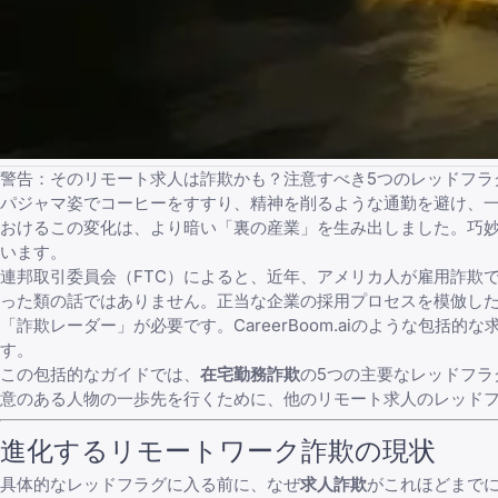
警告：そのリモート求人は詐欺かも？注意すべき5つのレッドフラ
パジャマ姿でコーヒーをすすり、精神を削るような通勤を避け、
おけるこの変化は、より暗い「裏の産業」を生み出しました。巧
います。
連邦取引委員会（FTC）
によると、近年、アメリカ人が雇用詐欺
った類の話ではありません。正当な企業の採用プロセスを模倣し
「詐欺レーダー」が必要です。
CareerBoom.ai
のような包括的な
す。
この包括的なガイドでは、
在宅勤務詐欺
の5つの主要なレッドフ
意のある人物の一歩先を行くために、他の
リモート求人のレッド
進化するリモートワーク詐欺の現状
具体的なレッドフラグに入る前に、なぜ
求人詐欺
がこれほどまで