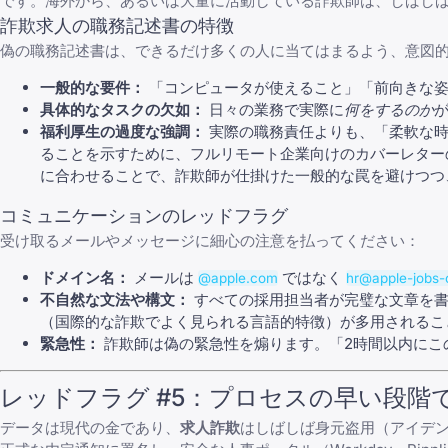
です。海外から、あるいは大量に活動している詐欺師は、しばし
詐欺求人の職務記述書の特徴
偽の職務記述書は、できるだけ多くの人に当てはまるよう、意図
一般的な要件：
「コンピュータが使えること」「前向きな姿
具体的なタスクの欠如：
日々の業務で実際に
何をするのか
福利厚生の過度な強調：
実際の職務責任よりも、「柔軟な時
ることを示すために、フルリモート企業向けのカバーレター
に合わせることで、詐欺師が仕掛けた一般的な罠を避けつつ
コミュニケーションのレッドフラグ
受け取るメールやメッセージに細心の注意を払ってください：
ドメイン名：
メールは
ではなく
@apple.com
hr@apple-jobs-
不自然な文法や構文：
すべての採用担当者が完璧な文章を書
（国際的な詐欺でよく見られる言語的特徴）が多用されるこ
緊急性：
詐欺師は偽の緊急性を煽ります。「2時間以内にこ
レッドフラグ #5：プロセスの早い段階
データは現代の金であり、
求人詐欺
はしばしば身元盗用（アイデ