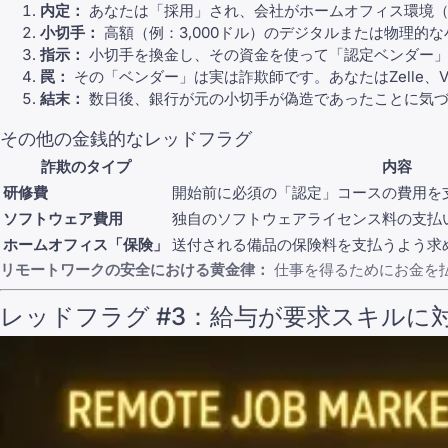
内定：
あなたは「採用」され、会社がホームオフィス環境（
小切手：
高額（例：3,000ドル）のデジタルまたは物理的
指示：
小切手を換金し、その資金を使って「認定ベンダー」
罠：
その「ベンダー」は実は詐欺師です。あなたはZelle、
結末：
数日後、銀行が元の小切手が偽造であったことに気づ
その他の金銭的なレッドフラグ
詐欺のタイプ
内容
研修費
開始前に必須の「認定」コースの費用を
ソフトウェア費用
独自のソフトウェアライセンス料の支払
ホームオフィス「保険」
送付される備品の保険料を支払うよう求
リモートワークの安全における黄金律：
仕事を得るためにお金を
レッドフラグ #3：給与が要求スキルに