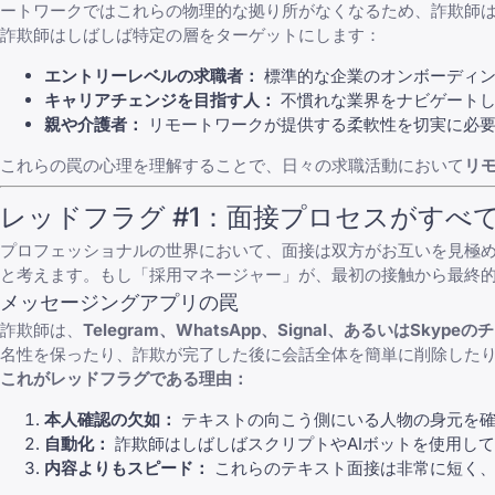
ートワークではこれらの物理的な拠り所がなくなるため、詐欺師
詐欺師はしばしば特定の層をターゲットにします：
エントリーレベルの求職者：
標準的な企業のオンボーディン
キャリアチェンジを目指す人：
不慣れな業界をナビゲートし
親や介護者：
リモートワークが提供する柔軟性を切実に必要
これらの罠の心理を理解することで、日々の求職活動において
リ
レッドフラグ #1：面接プロセスがす
プロフェッショナルの世界において、面接は双方がお互いを見極
と考えます。もし「採用マネージャー」が、最初の接触から最終
メッセージングアプリの罠
詐欺師は、
Telegram、WhatsApp、Signal、あるいはSkyp
名性を保ったり、詐欺が完了した後に会話全体を簡単に削除した
これがレッドフラグである理由：
本人確認の欠如：
テキストの向こう側にいる人物の身元を確
自動化：
詐欺師はしばしばスクリプトやAIボットを使用し
内容よりもスピード：
これらのテキスト面接は非常に短く、