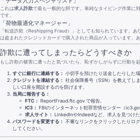
「データ入力スペシャリスト」
これは
求人詐欺
で最も一般的な餌です。単純なタイピング作業に
です。
「荷物最適化マネージャー」
「転送詐欺（Reshipping Fraud）」としても知られて
は盗まれたクレジットカードで購入された商品が入っています。
詐欺に遭ってしまったらどうすべきか
もし詐欺の被害に遭ったと気づいたら、恥ずかしがらずに行動を
すぐに銀行に連絡する：
小切手を預けたり送金したりした場
クレジットを凍結する：
社会保障番号（SSN）を教えてしま
しい口座を開設するのを防げます。
当局に報告する：
FTC：
ReportFraud.ftc.gov
で報告。
IC3：
FBIのインターネット犯罪苦情センター（
ic3.go
求人サイト：
LinkedInやIndeedなど、求人を
パスワードを変更する：
不審なリンクをクリックしたりログ
してください。