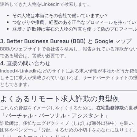
連絡してきた人物をLinkedInで検索します。
その人物は本当にその会社で働いていますか？
つながりや推薦、経歴のある正当なプロフィールを持ってい
注意：
詐欺師は実在の人物の写真を使って偽のプロフィール
3. Better Business Bureau (BBB) と Google マップ
BBBのウェブサイトで会社名を検索し、報告されている詐欺がないか
である場合は、警戒が必要です。
4. 直接の問い合わせ
IndeedやLinkedInなどのサイトにある求人情報が本物かどう
しそこに求人が掲載されていなければ、サードパーティサイトの
ともできます。
よくあるリモート求人詐欺の典型例
これらの脅威をイメージしやすくするために、
在宅勤務詐欺
の世
「バーチャル・パーソナル・アシスタント」
詐欺師は、多忙なエグゼクティブ（しばしば海外出張中）を装い
団体やベンダーに「分配」するための小切手をあなたに送ります