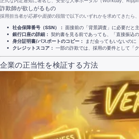
正式な内定通知に署名し、安全な人事ポータル（Workday、Ripp
詐欺師が欲しがるもの
採用担当者が
応募
や
面接
の段階で以下のいずれかを求めてきたら
社会保障番号（SSN）：
面接前の「背景調査」に必要だと
銀行口座の詳細：
契約書を見る前であっても、「直接振込の
身分証明書/パスポートのコピー：
まだ会ってもいないのに
クレジットスコア：
一部の詐欺では、採用の要件として「ク
企業の正当性を検証する方法