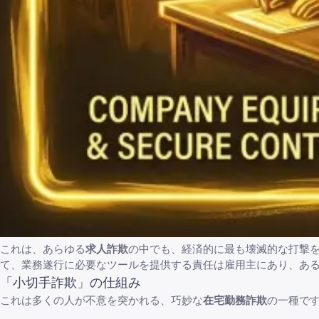
これは、あらゆる
求人詐欺
の中でも、経済的に最も壊滅的な打撃
て、業務遂行に必要なツールを提供する責任は雇用主にあり、あ
「小切手詐欺」の仕組み
これは多くの人が不意を突かれる、巧妙な
在宅勤務詐欺
の一種で