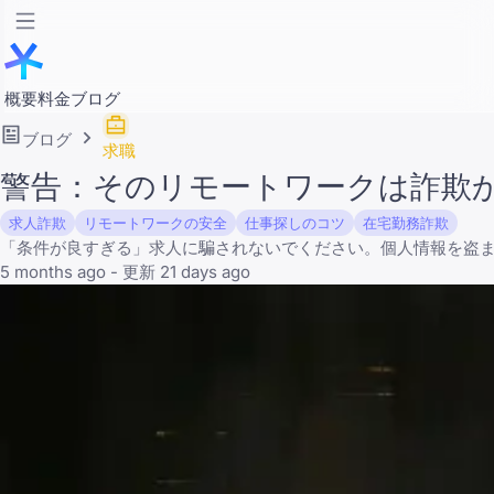
概要
料金
ブログ
ブログ
求職
警告：そのリモートワークは詐欺
求人詐欺
リモートワークの安全
仕事探しのコツ
在宅勤務詐欺
「条件が良すぎる」求人に騙されないでください。個人情報を盗
5 months ago - 更新 21 days ago