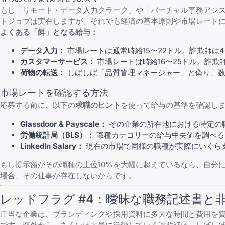
もし「リモート・データ入力クラーク」や「バーチャル事務アシス
トジョブ
は実在しますが、それでも経済の基本原則や市場レート
よくある「餌」となる給与：
データ入力：
市場レートは通常時給15〜22ドル。詐欺師は
カスタマーサービス：
市場レートは時給16〜25ドル。詐欺
荷物の転送：
しばしば「品質管理マネージャー」と偽り、数
市場レートを確認する方法
応募する前に、以下の
求職のヒント
を使って給与の基準を確認し
Glassdoor & Payscale：
その企業の所在地における特定の
労働統計局（BLS）：
職種カテゴリーの給与中央値を調べる
LinkedIn Salary：
現在の市場で同様の職種が実際にいくら
もし提示額がその職種の上位10%を大幅に超えているなら、自分
場合、その仕事が存在しないからです。
レッドフラグ #4：曖昧な職務記述書
正当な企業は、ブランディングや採用資料に多大な時間と費用を