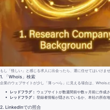
もし「怪しい」と感じる求人に出会ったら、運に任せてはいけま
1. 「Whois」検索
企業のウェブサイトが少し「薄っぺら」に見える場合は、
Whois.
レッドフラグ：
ウェブサイトが数週間前や数ヶ月前に作成さ
レッドフラグ：
登録者情報が隠されているか、本社の所在地
2. LinkedInでの照合