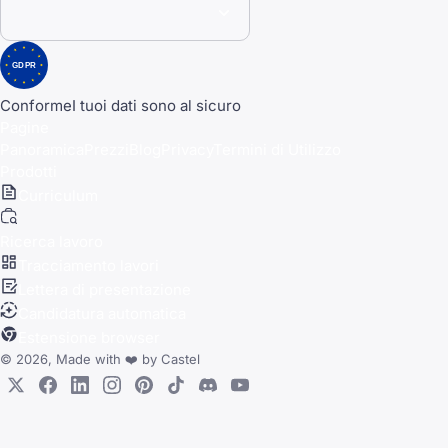
GDPR
Conforme
I tuoi dati sono al sicuro
Pagine
Panoramica
Prezzi
Blog
Privacy
Termini di Utilizzo
Prodotti
Curriculum
Ricerca lavoro
Tracciamento lavori
Lettera di presentazione
Candidatura automatica
Estensione browser
© 2026, Made with
❤️
by
Castel