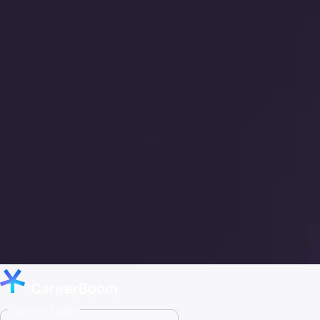
CareerBoom
Country (USD)