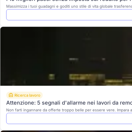
Massimizza i tuoi guadagni e goditi uno stile di vita globale trasferend
Ricerca lavoro
Attenzione: 5 segnali d'allarme nei lavori da rem
Non farti ingannare da offerte troppo belle per essere vere. Impara a 