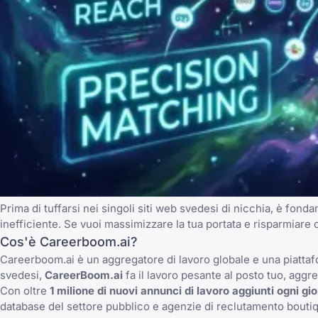
Prima di tuffarsi nei singoli siti web svedesi di nicchia, è fon
inefficiente. Se vuoi massimizzare la tua portata e risparmiare c
Cos'è Careerboom.ai?
Careerboom.ai è un aggregatore di lavoro globale e una piattafo
svedesi,
CareerBoom.ai
fa il lavoro pesante al posto tuo, aggr
Con oltre
1 milione di nuovi annunci di lavoro aggiunti ogni gi
database del settore pubblico e agenzie di reclutamento boutiqu