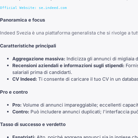
Panoramica e focus
Indeed Svezia è una piattaforma generalista che si rivolge a tutt
Caratteristiche principali
Aggregazione massiva:
Indicizza gli annunci di migliaia 
Recensioni aziendali e informazioni sugli stipendi:
Fornis
salariali prima di candidarti.
CV Indeed:
Ti consente di caricare il tuo CV in un databas
Pro e contro
Pro:
Volume di annunci impareggiabile; eccellenti capacità
Contro:
Può includere annunci duplicati; l'interfaccia può
Tasso di successo e verdetto
Espatriati:
Alto, poiché aggrega annunci sia in inglese che