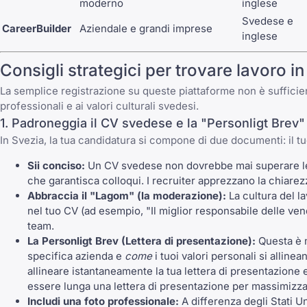
moderno
inglese
Svedese e
CareerBuilder
Aziendale e grandi imprese
inglese
Consigli strategici per trovare lavoro i
La semplice registrazione su queste piattaforme non è sufficie
professionali e ai valori culturali svedesi.
1. Padroneggia il CV svedese e la "Personligt Brev"
In Svezia, la tua candidatura si compone di due documenti: il 
Sii conciso:
Un CV svedese non dovrebbe mai superare le du
che garantisca colloqui. I recruiter apprezzano la chiarezza
Abbraccia il "Lagom" (la moderazione):
La cultura del l
nel tuo CV (ad esempio, "Il miglior responsabile delle vend
team.
La Personligt Brev (Lettera di presentazione):
Questa è m
specifica azienda e
come
i tuoi valori personali si allin
allineare istantaneamente la tua lettera di presentazione e
essere lunga una lettera di presentazione
per massimizzar
Includi una foto professionale:
A differenza degli Stati U