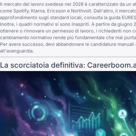
Il mercato del lavoro svedese nel 2026 è caratterizzato da un a
come Spotify, Klarna, Ericsson e Northvolt. Dall'altro, il merca
approfondimento sugli standard locali, consulta la guida EURES 
Inoltre, i quadri normativi si sono inaspriti. A partire da giug
ottenere o rinnovare un permesso di lavoro, i richiedenti non 
cambiamento normativo rende più fondamentale che mai puntare a 
Per avere successo, devi abbandonare le candidature manuali e r
all'avanguardia.
La scorciatoia definitiva: Careerboom.a