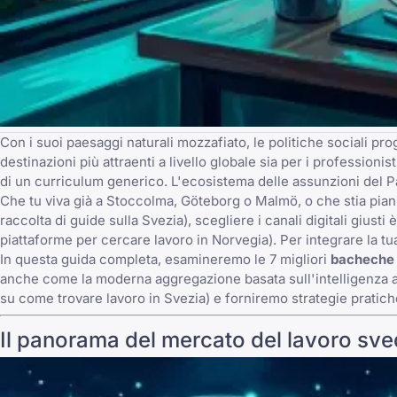
Con i suoi paesaggi naturali mozzafiato, le politiche sociali pro
destinazioni più attraenti a livello globale sia per i professioni
di un curriculum generico. L'ecosistema delle assunzioni del Pa
Che tu viva già a Stoccolma, Göteborg o Malmö, o che stia pianif
raccolta di guide sulla Svezia
), scegliere i canali digitali gius
piattaforme per cercare lavoro in Norvegia
). Per integrare la t
In questa guida completa, esamineremo le 7 migliori
bacheche 
anche come la moderna aggregazione basata sull'intelligenza art
su come trovare lavoro in Svezia
) e forniremo strategie pratich
Il panorama del mercato del lavoro sv