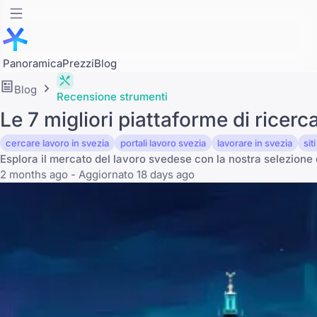
Panoramica
Prezzi
Blog
Blog
Recensione strumenti
Le 7 migliori piattaforme di ricer
cercare lavoro in svezia
portali lavoro svezia
lavorare in svezia
sit
Esplora il mercato del lavoro svedese con la nostra selezione dei
2 months ago - Aggiornato 18 days ago