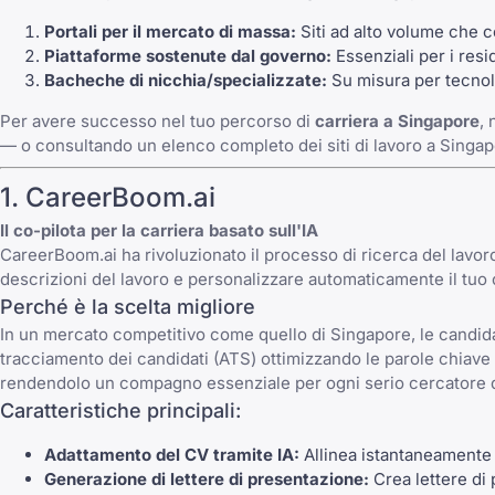
Portali per il mercato di massa:
Siti ad alto volume che c
Piattaforme sostenute dal governo:
Essenziali per i resid
Bacheche di nicchia/specializzate:
Su misura per tecnolo
Per avere successo nel tuo percorso di
carriera a Singapore
, 
— o consultando un
elenco completo dei siti di lavoro a Singa
1. CareerBoom.ai
Il co-pilota per la carriera basato sull'IA
CareerBoom.ai
ha rivoluzionato il processo di ricerca del lavo
descrizioni del lavoro e personalizzare automaticamente il tuo c
Perché è la scelta migliore
In un mercato competitivo come quello di Singapore, le candid
tracciamento dei candidati (ATS)
ottimizzando le parole chiave 
rendendolo un compagno essenziale per ogni serio cercatore d
Caratteristiche principali:
Adattamento del CV tramite IA:
Allinea istantaneamente il
Generazione di lettere di presentazione:
Crea lettere di 