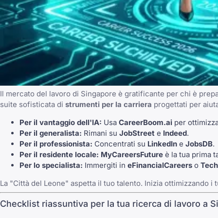
Il mercato del lavoro di Singapore è gratificante per chi è prep
suite sofisticata di
strumenti per la carriera
progettati per aiuta
Per il vantaggio dell'IA:
Usa
CareerBoom.ai
per ottimizza
Per il generalista:
Rimani su
JobStreet
e
Indeed
.
Per il professionista:
Concentrati su
LinkedIn
e
JobsDB
.
Per il residente locale:
MyCareersFuture
è la tua prima t
Per lo specialista:
Immergiti in
eFinancialCareers
o
Tech
La "Città del Leone" aspetta il tuo talento. Inizia ottimizzando i
Checklist riassuntiva per la tua ricerca di lavoro a 