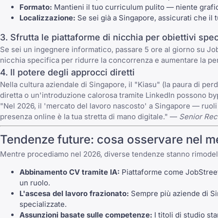
Formato:
Mantieni il tuo curriculum pulito — niente gra
Localizzazione:
Se sei già a Singapore, assicurati che il tu
3. Sfrutta le piattaforme di nicchia per obiettivi spec
Se sei un ingegnere informatico, passare 5 ore al giorno su J
nicchia specifica per ridurre la concorrenza e aumentare la pert
4. Il potere degli approcci diretti
Nella cultura aziendale di Singapore, il "Kiasu" (la paura di perde
diretta o un'introduzione calorosa tramite LinkedIn possono by
"Nel 2026, il 'mercato del lavoro nascosto' a Singapore — ruoli 
presenza online è la tua stretta di mano digitale." —
Senior Recr
Tendenze future: cosa osservare nel me
Mentre procediamo nel 2026, diverse tendenze stanno rimodella
Abbinamento CV tramite IA:
Piattaforme come JobStreet e
un ruolo.
L'ascesa del lavoro frazionato:
Sempre più aziende di Sin
specializzate.
Assunzioni basate sulle competenze:
I titoli di studio