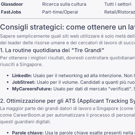
Glassdoor
Ricerca sulla cultura
Tutti i settori
FastJobs
Part-time/Operai
Retail/Ristora
Consigli strategici: come ottenere un 
Sapere semplicemente quali siti web utilizzare è solo metà del
dei leader delle risorse umane e dei cercatori di lavoro di succ
1. La routine quotidiana dei "Tre Grandi"
Per ottenere i migliori risultati, dovresti controllare quotidian
riusciti a Singapore.
LinkedIn:
Usalo per il networking ad alta intenzione. Non li
JobStreet:
Usalo per il volume. Candidati a quanti più ruol
MyCareersFuture:
Usalo per dati di mercato "verificati".
2. Ottimizzazione per gli ATS (Applicant Tracking 
La maggior parte dei grandi datori di lavoro a Singapore (come D
come
CareerBoom.ai
per automatizzare il processo di personal
questi guardiani digitali.
Parole chiave:
Usa le parole chiave esatte presenti nella 