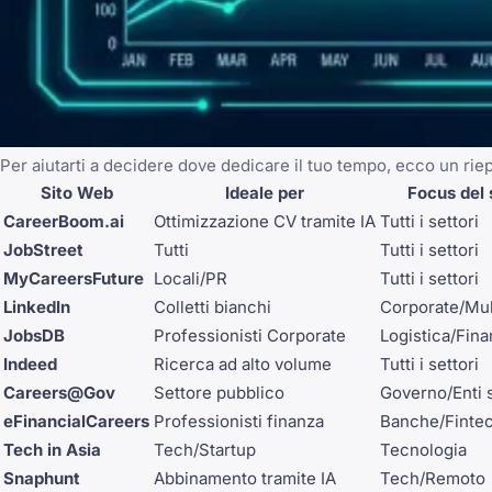
Per aiutarti a decidere dove dedicare il tuo tempo, ecco un rie
Sito Web
Ideale per
Focus del 
CareerBoom.ai
Ottimizzazione CV tramite IA
Tutti i settori
JobStreet
Tutti
Tutti i settori
MyCareersFuture
Locali/PR
Tutti i settori
LinkedIn
Colletti bianchi
Corporate/Mul
JobsDB
Professionisti Corporate
Logistica/Fina
Indeed
Ricerca ad alto volume
Tutti i settori
Careers@Gov
Settore pubblico
Governo/Enti s
eFinancialCareers
Professionisti finanza
Banche/Finte
Tech in Asia
Tech/Startup
Tecnologia
Snaphunt
Abbinamento tramite IA
Tech/Remoto