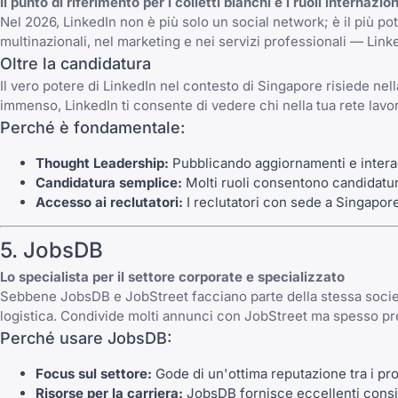
Il punto di riferimento per i colletti bianchi e i ruoli internazion
Nel 2026, LinkedIn non è più solo un social network; è il più p
multinazionali, nel marketing e nei servizi professionali — Linke
Oltre la candidatura
Il vero potere di LinkedIn nel contesto di Singapore risiede nel
immenso, LinkedIn ti consente di vedere chi nella tua rete lavor
Perché è fondamentale:
Thought Leadership:
Pubblicando aggiornamenti e interag
Candidatura semplice:
Molti ruoli consentono candidature
Accesso ai reclutatori:
I reclutatori con sede a Singapor
5. JobsDB
Lo specialista per il settore corporate e specializzato
Sebbene JobsDB e JobStreet facciano parte della stessa società
logistica. Condivide molti annunci con JobStreet ma spesso pres
Perché usare JobsDB:
Focus sul settore:
Gode di un'ottima reputazione tra i pro
Risorse per la carriera:
JobsDB fornisce eccellenti consigli