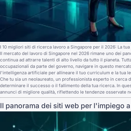
I 10 migliori siti di ricerca lavoro a Singapore per il 2026: La tua
Il mercato del lavoro di Singapore nel 2026 rimane uno dei panor
continua ad attrarre talenti di alto livello da tutto il pianeta. T
occupazionali da parte del governo, navigare in questo mercat
l'intelligenza artificiale per allineare il tuo curriculum e la tua
Che tu sia un
neolaureato
, un professionista esperto in cerca d
determinare il successo o il fallimento della tua ricerca. In que
annunci di migliore qualità, riflettendo le tendenze osservate n
Il panorama dei siti web per l'impiego 