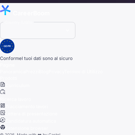
CareerBoom
Country (USD)
GDPR
Conforme
I tuoi dati sono al sicuro
Pagine
Panoramica
Prezzi
Blog
Privacy
Termini di Utilizzo
Prodotti
Curriculum
Ricerca lavoro
Tracciamento lavori
Lettera di presentazione
Candidatura automatica
Estensione browser
© 2026, Made with
❤️
by
Castel