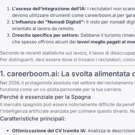
L'ascesa dell'integrazione dell'IA:
I reclutatori non scans
devono utilizzare strumenti come
careerboom.ai
per garan
L'influenza dei "Nomadi Digitali":
Il visto per nomadi digi
orientato al lavoro da remoto.
Crescita specifica per settore:
Sebbene il turismo rimanga
che spesso offrono alcuni dei
lavori meglio pagati al m
Secondo le recenti statistiche sul lavoro, il tasso di disoccupaz
Per distinguerti, devi essere dove si trovano i reclutatori, conc
1.
careerboom.ai
: La svolta alimentata d
Nel 2026, il protagonista assoluto nel settore del reclutament
funziona come un co-pilota personale per la tua carriera.
Perché è essenziale per la Spagna
Il mercato spagnolo può essere notoriamente difficile da penet
l'intelligenza artificiale avanzata per colmare questo divario. Non
Caratteristiche principali:
Ottimizzazione del CV tramite IA:
Analizza le descrizioni