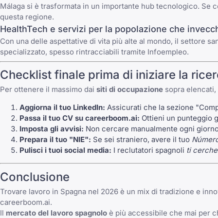
Málaga si è trasformata in un importante hub tecnologico. Se ce
questa regione.
HealthTech e servizi per la popolazione che invecc
Con una delle aspettative di vita più alte al mondo, il settore
specializzato, spesso rintracciabili tramite
Infoempleo
.
Checklist finale prima di iniziare la rice
Per ottenere il massimo dai
siti di occupazione
sopra elencati,
Aggiorna il tuo
LinkedIn
:
Assicurati che la sezione "Comp
Passa il tuo CV su
careerboom.ai
:
Ottieni un punteggio ge
Imposta gli avvisi:
Non cercare manualmente ogni giorno. 
Prepara il tuo "NIE":
Se sei straniero, avere il tuo
Número 
Pulisci i tuoi social media:
I reclutatori spagnoli
ti cerch
Conclusione
Trovare lavoro in Spagna nel 2026 è un mix di tradizione e inno
careerboom.ai
.
Il
mercato del lavoro spagnolo
è più accessibile che mai per ch