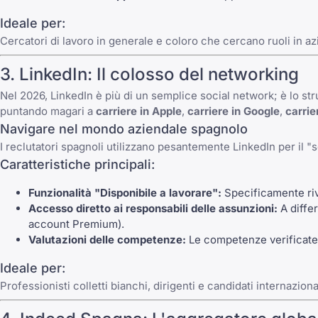
Ideale per:
Cercatori di lavoro in generale e coloro che cercano ruoli in az
3.
LinkedIn
: Il colosso del networking
Nel 2026,
LinkedIn
è più di un semplice social network; è lo st
puntando magari a
carriere in Apple
,
carriere in Google
,
carrie
Navigare nel mondo aziendale spagnolo
I reclutatori spagnoli utilizzano pesantemente
LinkedIn
per il "
Caratteristiche principali:
Funzionalità "Disponibile a lavorare":
Specificamente rivo
Accesso diretto ai responsabili delle assunzioni:
A differ
account Premium).
Valutazioni delle competenze:
Le competenze verificate su
Ideale per:
Professionisti colletti bianchi, dirigenti e candidati internazional