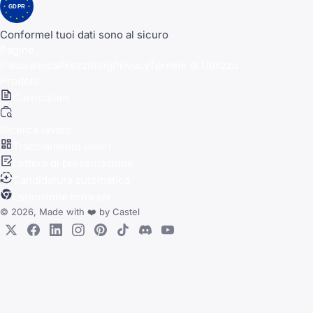
GDPR
Conforme
I tuoi dati sono al sicuro
Pagine
Panoramica
Prezzi
Blog
Privacy
Termini di Utilizzo
Prodotti
Curriculum
Ricerca lavoro
Tracciamento lavori
Lettera di presentazione
Candidatura automatica
Estensione browser
© 2026, Made with
❤️
by
Castel