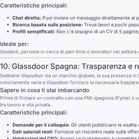
Caratteristiche principali:
Chat diretta:
Puoi inviare un messaggio direttamente al pro
Ricerca basata sulla posizione:
Trova lavori a pochi pass
Profili semplificati:
Non c'è bisogno di un CV di 5 pagine;
Ideale per:
Studenti, persone in cerca di part-time e lavoratori nel settore d
10.
Glassdoor Spagna
: Trasparenza e r
Sebbene
Glassdoor
sia un marchio globale, la sua presenza in 
notoriamente varia e
Glassdoor
fornisce la necessaria traspare
Sapere in cosa ti stai imbarcando
Prima di firmare un contratto con una PMI spagnola (Pyme) o un
tra lavoro e vita privata.
Caratteristiche principali:
Domande per il colloquio:
Gli utenti pubblicano le esatte
Dati salariali reali:
Fornisce un riscontro reale sulle offert
Valutazioni del CEO:
Scopri se la leadership è rispettata d