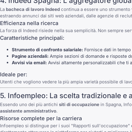
4.
Indeed Spagna
: L'aggregatore globa
La
bacheca di lavoro Indeed
continua a essere uno strumento v
estraendo annunci dai siti web aziendali, dalle agenzie di recl
Efficienza nella ricerca
La forza di
Indeed
risiede nella sua semplicità. Non sempre ser
Caratteristiche principali:
Strumento di confronto salariale:
Fornisce dati in tempo
Pagine aziendali:
Ampie sezioni di domande e risposte dov
Avvisi via email:
Avvisi altamente personalizzabili che ti
Ideale per:
Utenti che vogliono vedere la
più ampia varietà possibile di lavo
5.
Infoempleo
: La scelta tradizionale e 
Essendo uno dei più antichi
siti di occupazione
in Spagna,
Inf
assistente amministrativo
.
Risorse complete per la carriera
Infoempleo
si distingue per i suoi "Rapporti sull'occupazione" 