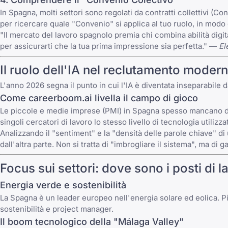
In Spagna, molti settori sono regolati da contratti collettivi (
per ricercare quale "Convenio" si applica al tuo ruolo, in modo 
"Il mercato del lavoro spagnolo premia chi combina abilità digit
per assicurarti che la tua prima impressione sia perfetta." —
El
Il ruolo dell'IA nel reclutamento moder
L'anno 2026 segna il punto in cui l'IA è diventata inseparabile 
Come
careerboom.ai
livella il campo di gioco
Le piccole e medie imprese (PMI) in Spagna spesso mancano dell
singoli cercatori di lavoro lo stesso livello di tecnologia utilizz
Analizzando il "sentiment" e la "densità delle parole chiave" di
dall'altra parte. Non si tratta di "imbrogliare il sistema", ma d
Focus sui settori: dove sono i posti di 
Energia verde e sostenibilità
La Spagna è un leader europeo nell'energia solare ed eolica.
sostenibilità e project manager.
Il boom tecnologico della "Málaga Valley"