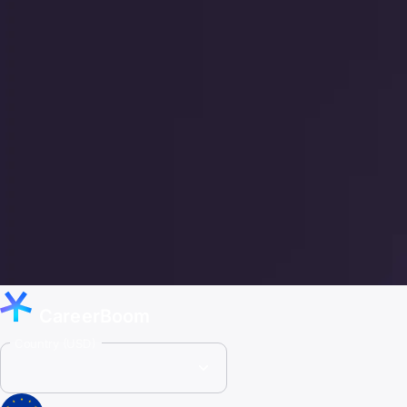
CareerBoom
Country (USD)