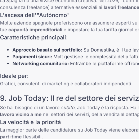
La Spagna ha una vivace economia creativa. Nel 2026, i confin
consulenza freelance) alternative essenziali ai
lavori freelanc
L'ascesa dell'"Autónomo"
Molte aziende spagnole preferiscono ora assumere esperti su
tue
capacità imprenditoriali
e impostare la tua tariffa giornalier
Caratteristiche principali:
Approccio basato sul portfolio:
Su
Domestika
, è il tuo l
Pagamenti sicuri:
Malt
gestisce le complessità della fattu
Networking comunitario:
Entrambe le piattaforme offrono
Ideale per:
Grafici, consulenti di marketing e collaboratori indipendenti.
9.
Job Today
: Il re del settore dei serviz
Se hai bisogno di un lavoro
subito
,
Job Today
è la risposta. Ha
lavoro vicino a me
nei settori dei servizi, della vendita al dettagl
La velocità è la priorità
La maggior parte delle candidature su
Job Today
viene elaborat
part-time
flessibili.