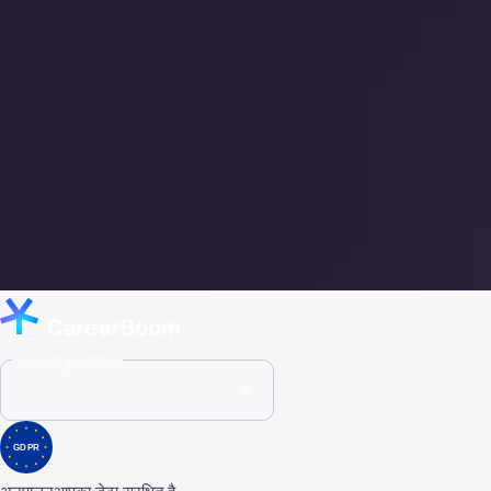
CareerBoom
Country (USD)
GDPR