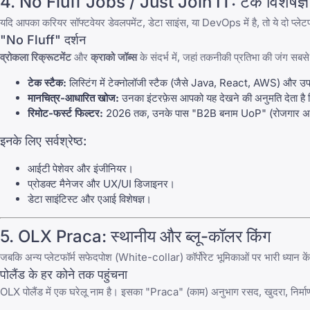
4.
No Fluff Jobs
/
Just Join IT
: टेक विशेषज्ञ
यदि आपका करियर सॉफ्टवेयर डेवलपमेंट, डेटा साइंस, या DevOps में है, तो ये दो प्लेटफॉर
"
No Fluff
" दर्शन
व्रोकला रिक्रूटमेंट
और
क्राको जॉब्स
के संदर्भ में, जहां तकनीकी प्रतिभा की जंग सबसे 
टेक स्टैक:
लिस्टिंग में टेक्नोलॉजी स्टैक (जैसे Java, React, AWS) और उपय
मानचित्र-आधारित खोज:
उनका इंटरफ़ेस आपको यह देखने की अनुमति देता है कि व
रिमोट-फर्स्ट फिल्टर:
2026 तक, उनके पास "B2B बनाम UoP" (रोजगार अनुबंध
इनके लिए सर्वश्रेष्ठ:
आईटी पेशेवर और इंजीनियर।
प्रोडक्ट मैनेजर और UX/UI डिजाइनर।
डेटा साइंटिस्ट और एआई विशेषज्ञ।
5.
OLX Praca
: स्थानीय और ब्लू-कॉलर किंग
जबकि अन्य प्लेटफॉर्म सफेदपोश (White-collar) कॉर्पोरेट भूमिकाओं पर भारी ध्यान केंद
पोलैंड के हर कोने तक पहुंचना
OLX
पोलैंड में एक घरेलू नाम है। इसका "Praca" (काम) अनुभाग रसद, खुदरा, निर्माण