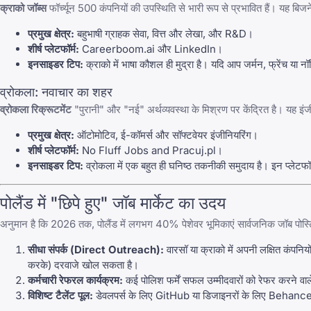
क्राको जॉब्स
फॉर्च्यून 500 कंपनियों की उपस्थिति से भारी रूप से प्रभावित हैं। यह बि
प्रमुख क्षेत्र:
बहुभाषी ग्राहक सेवा, वित्त और लेखा, और R&D।
शीर्ष प्लेटफॉर्म:
Careerboom.ai
और
LinkedIn
।
इनसाइडर टिप:
क्राको में भाषा कौशल ही मुद्रा है। यदि आप जर्मन, फ्रेंच या नॉर्ड
व्रोकला: नवाचार का शहर
व्रोकला रिक्रूटमेंट
"पुरानी" और "नई" अर्थव्यवस्था के मिश्रण पर केंद्रित है। यह इ
प्रमुख क्षेत्र:
ऑटोमोटिव, ई-कॉमर्स और सॉफ्टवेयर इंजीनियरिंग।
शीर्ष प्लेटफॉर्म:
No Fluff Jobs
and
Pracuj.pl
।
इनसाइडर टिप:
व्रोकला में एक बहुत ही घनिष्ठ तकनीकी समुदाय है। इन प्लेटफॉर
पोलैंड में "छिपे हुए" जॉब मार्केट का उदय
अनुमान है कि 2026 तक, पोलैंड में लगभग 40% पेशेवर भूमिकाएं सार्वजनिक जॉब पोस्ट
सीधा संपर्क (Direct Outreach):
वारसॉ या क्राको में अपनी लक्षित कंपनियों
करके) दरवाजे खोल सकता है।
कर्मचारी रेफरल कार्यक्रम:
कई पोलिश फर्में सफल उम्मीदवारों को रेफर करने वाल
विशिष्ट टैलेंट पूल:
डेवलपर्स के लिए GitHub या डिजाइनरों के लिए Behance जैसे प्