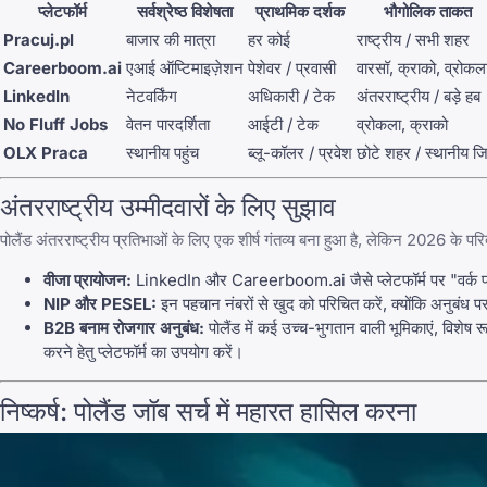
प्लेटफॉर्म
सर्वश्रेष्ठ विशेषता
प्राथमिक दर्शक
भौगोलिक ताकत
Pracuj.pl
बाजार की मात्रा
हर कोई
राष्ट्रीय / सभी शहर
Careerboom.ai
एआई ऑप्टिमाइज़ेशन
पेशेवर / प्रवासी
वारसॉ, क्राको, व्रोकल
LinkedIn
नेटवर्किंग
अधिकारी / टेक
अंतरराष्ट्रीय / बड़े हब
No Fluff Jobs
वेतन पारदर्शिता
आईटी / टेक
व्रोकला, क्राको
OLX Praca
स्थानीय पहुंच
ब्लू-कॉलर / प्रवेश
छोटे शहर / स्थानीय जि
अंतरराष्ट्रीय उम्मीदवारों के लिए सुझाव
पोलैंड अंतरराष्ट्रीय प्रतिभाओं के लिए एक शीर्ष गंतव्य बना हुआ है, लेकिन 2026 के पर
वीजा प्रायोजन:
LinkedIn
और
Careerboom.ai
जैसे प्लेटफॉर्म पर "वर्क
NIP और PESEL:
इन पहचान नंबरों से खुद को परिचित करें, क्योंकि अनुबंध
B2B बनाम रोजगार अनुबंध:
पोलैंड में कई उच्च-भुगतान वाली भूमिकाएं, विशेष
करने हेतु प्लेटफॉर्म का उपयोग करें।
निष्कर्ष: पोलैंड जॉब सर्च में महारत हासिल करना