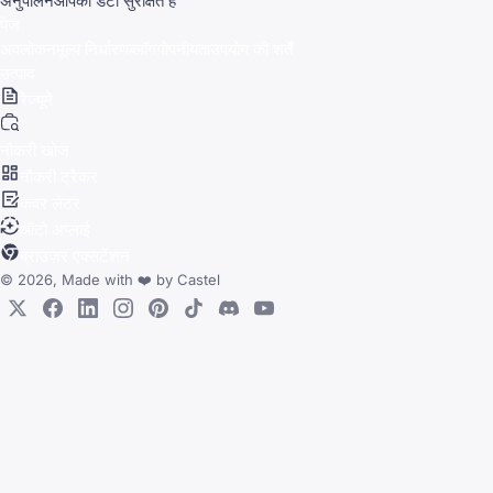
अनुपालन
आपका डेटा सुरक्षित है
पेज
अवलोकन
मूल्य निर्धारण
ब्लॉग
गोपनीयता
उपयोग की शर्तें
उत्पाद
रेज्यूमे
नौकरी खोज
नौकरी ट्रैकर
कवर लेटर
ऑटो अप्लाई
ब्राउज़र एक्सटेंशन
© 2026, Made with
❤️
by
Castel