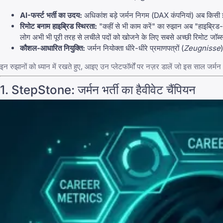
AI-फर्स्ट भर्ती का उदय:
अधिकांश बड़े जर्मन निगम (DAX कंपनियां) अब किसी इंस
रिमोट बनाम हाइब्रिड स्थिरता:
"कहीं से भी काम करें" का रुझान अब "हाइब्रिड-फ
लोग अभी भी पूरी तरह से लचीले पदों को खोजने के लिए
सबसे अच्छी रिमोट जॉब्
कौशल-आधारित नियुक्ति:
जर्मन नियोक्ता धीरे-धीरे प्रमाणपत्रों (
Zeugnisse
इन रुझानों को ध्यान में रखते हुए, आइए उन प्लेटफॉर्मों पर नज़र डालें जो इस साल जर्मन भर्ती
1.
StepStone
: जर्मन भर्ती का हैवीवेट चैंपियन