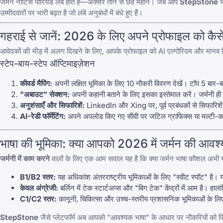
जर्मन नोटिस पीरियड लंबे होते हैं—अक्सर तीन से छह महीने। जब आप
StepStone
य
उम्मीदवारों पर भारी बढ़त है जो लंबे अनुबंधों में बंधे हुए हैं।
गहराई से जानें: 2026 के लिए अपने प्रोफाइल को कैसे 
आवेदकों की भीड़ में अलग दिखने के लिए, आपके प्रोफाइल को AI एल्गोरिदम और मानव र
स्टेप-बाय-स्टेप ऑप्टिमाइज़ेशन
कीवर्ड मैपिंग:
अपनी लक्षित भूमिका के लिए 10 नौकरी विवरण देखें। टॉप 5 बार-
"अबाउट" सेक्शन:
अपनी कहानी बताने के लिए इसका इस्तेमाल करें। जर्मनी ही क्यों
अनुशंसाएँ और सिफारिशें:
LinkedIn
और
Xing
पर, पूर्व प्रबंधकों से सिफारिश
AI-रेडी फॉर्मेटिंग:
अपने अपलोड किए गए सीवी पर जटिल ग्राफिक्स या मल्टी-क
भाषा की भूमिका: क्या आपको 2026 में जर्मन की आवश
जर्मनी में काम करने
वालों के लिए एक आम सवाल यह है कि क्या जर्मन भाषा कौशल अभी भ
B1/B2 स्तर:
यह अधिकांश अंतरराष्ट्रीय भूमिकाओं के लिए "स्वीट स्पॉट" है। 
केवल अंग्रेजी:
बर्लिन में टेक स्टार्टअप्स और "बिग टेक" केंद्रों में आम है। हालां
C1/C2 स्तर:
कानूनी, चिकित्सा और उच्च-स्तरीय प्रशासनिक भूमिकाओं के ल
StepStone
जैसे प्लेटफॉर्म अब आपको "आवश्यक भाषा" के आधार पर नौकरियों को फिल्