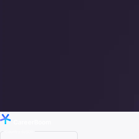
CareerBoom
Country (USD)