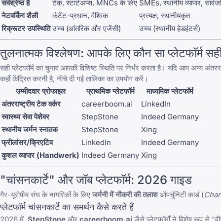
सर्वश्रेष्ठ है
टेक, स्टार्टअप्स, MNCs के लिए
SMEs, स्थानीय व्यापार, सार्वजन
नेटवर्किंग शैली
कंटेंट-प्रधान, वैश्विक
प्रत्यक्ष, स्थानीयकृत
रिक्रूटर उपस्थिति
उच्च (आंतरिक और एजेंसी)
उच्च (स्थानीय हेडहंटर्स)
तुलनात्मक विश्लेषण: आपके लिए कौन सा प्लेटफॉर्म सही
सही प्लेटफॉर्म का चुनाव आपकी विशिष्ट स्थिति पर निर्भर करता है। यदि आप अन्य अंतरराष
कहाँ केंद्रित करनी है, नीचे दी गई तालिका का उपयोग करें।
उम्मीदवार प्रोफाइल
प्राथमिक प्लेटफॉर्म
माध्यमिक प्लेटफॉर्म
अंतरराष्ट्रीय टेक वर्कर
careerboom.ai
LinkedIn
स्वास्थ्य सेवा पेशेवर
StepStone
Indeed Germany
स्थानीय जर्मन स्नातक
StepStone
Xing
फ्रीलांसर/क्रिएटिव
LinkedIn
Indeed Germany
कुशल व्यापार (Handwerk)
Indeed Germany
Xing
"चांसनकार्टे" और जॉब प्लेटफॉर्म: 2026 गाइड
गैर-यूरोपीय संघ के नागरिकों के लिए
जर्मनी में नौकरी की तलाश
ऑपर्चुनिटी कार्ड (
Chan
प्लेटफॉर्म चांसनकार्टे का समर्थन कैसे करते हैं
2026 में,
StepStone
और
careerboom.ai
जैसे प्लेटफॉर्मों ने विशेष रूप से "