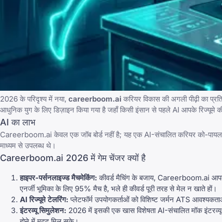
2026 के परिदृश्य में नया,
careerboom.ai
करियर विकास की अगली पीढ़ी का प्रतिनि
आधुनिक युग के लिए डिज़ाइन किया गया है जहाँ किसी इंसान से पहले AI आपके रिज्यूमे की
AI का लाभ
Careerboom.ai
केवल एक जॉब बोर्ड नहीं है; यह एक AI-संचालित करियर को-पायलट है।
माध्यम से उपलब्ध थे।
Careerboom.ai 2026 में गेम चेंजर क्यों है
हाइपर-पर्सनलाइज्ड मैचमेकिंग:
कीवर्ड मैचिंग के बजाय,
Careerboom.ai
आपक
एनर्जी भूमिका के लिए 95% मैच है, भले ही कीवर्ड पूरी तरह से मेल न खाते हों।
AI रिज्यूमे टेलरिंग:
प्लेटफॉर्म उपयोगकर्ताओं को विशिष्ट जर्मन ATS आवश्यकताओ
इंटरव्यू सिमुलेशन:
2026 में इसकी एक खास विशेषता AI-संचालित मॉक इंटरव्यू ट
होने में मदद मिल सके।