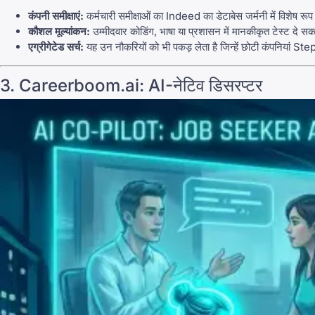
कंपनी समीक्षाएं:
कर्मचारी समीक्षाओं का Indeed का डेटाबेस जर्मनी में विशेष र
कौशल मूल्यांकन:
उम्मीदवार कोडिंग, भाषा या प्रशासन में मानकीकृत टेस्ट दे सकत
एग्रीगेटेड सर्च:
यह उन नौकरियों को भी पकड़ लेता है जिन्हें छोटी कंपनियां St
3.
Careerboom.ai
: AI-नेटिव डिसरप्टर