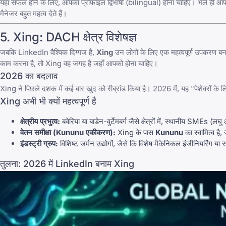
यहाँ सफल होने के लिए, आपका प्रोफाइल द्विभाषी (bilingual) होना चाहिए। भले ही आप अं
मैनेजर बहुत महत्व देते हैं।
5.
Xing
: DACH क्षेत्र विशेषज्ञ
जबकि LinkedIn वैश्विक दिग्गज है,
Xing
उन लोगों के लिए एक महत्वपूर्ण उपकरण बन
काम करना है, तो Xing वह जगह है जहाँ आपको होना चाहिए।
2026 का बदलाव
Xing
ने पिछले दशक में कई बार खुद को रीब्रांड किया है। 2026 में, यह "पेशेवरों के 
Xing अभी भी क्यों महत्वपूर्ण है
क्षेत्रीय प्रभुत्व:
बवेरिया या बाडेन-वुर्टेमबर्ग जैसे क्षेत्रों में, स्थानीय SM
वेतन समीक्षा (Kununu एकीकरण):
Xing के पास
Kununu
का स्वामित्व है
इंडस्ट्री ग्रुप:
विशिष्ट जर्मन उद्योगों, जैसे कि विशेष मैकेनिकल इंजीनियरिंग या 
तुलना: 2026 में LinkedIn बनाम Xing