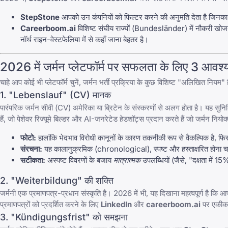
StepStone
आपको उन कंपनियों को फिल्टर करने की अनुमति देता है जिनका 
Careerboom.ai
विशिष्ट संघीय राज्यों (Bundesländer) में नौकरी खोजने
नॉर्थ राइन-वेस्टफेलिया में से कहाँ जाना बेहतर है।
2026 में जर्मन प्लेटफॉर्म पर सफलता के लिए 3 आवश्
चाहे आप कोई भी प्लेटफॉर्म चुनें, जर्मन भर्ती प्रक्रिया के कुछ विशिष्ट "अलिखित नि
1. "Lebenslauf" (CV) मानक
पारंपरिक जर्मन सीवी (CV) अमेरिका या ब्रिटेन के संस्करणों से अलग होता है। यह स
हैं, जो पेशेवर रिज्यूमे बिल्डर और AI-जनरेटेड हेडशॉट्स प्रदान करते हैं जो जर्मन नियोक्
फोटो:
हालांकि भेदभाव विरोधी कानूनों के कारण तकनीकी रूप से वैकल्पिक है,
संरचना:
यह कालानुक्रमिक (chronological), स्पष्ट और हस्ताक्षरित होना 
सटीकता:
अस्पष्ट विवरणों के बजाय
मात्रात्मक
उपलब्धियों (जैसे, "दक्षता में 15%
2. "Weiterbildung" की शक्ति
जर्मनी एक प्रमाणपत्र-प्रधान संस्कृति है। 2026 में भी, यह दिखाना महत्वपूर्ण है क
प्रमाणपत्रों को प्रदर्शित करने के लिए
LinkedIn
और
careerboom.ai
पर एकीकर
3. "Kündigungsfrist" को समझना