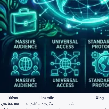
विशेषता
LinkedIn
Xing
प्राथमिक भाषा
अंग्रेजी/अंतरराष्ट्रीय
जर्मन