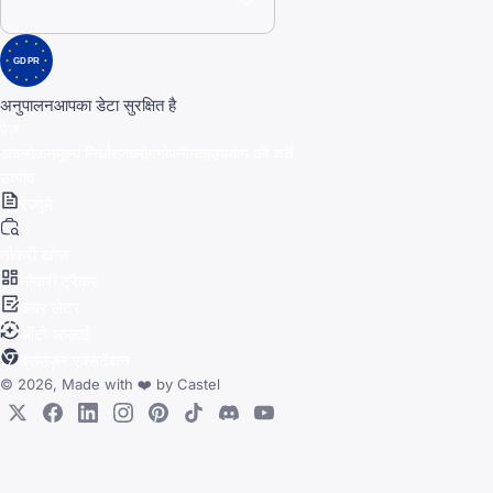
GDPR
अनुपालन
आपका डेटा सुरक्षित है
पेज
अवलोकन
मूल्य निर्धारण
ब्लॉग
गोपनीयता
उपयोग की शर्तें
उत्पाद
रेज्यूमे
नौकरी खोज
नौकरी ट्रैकर
कवर लेटर
ऑटो अप्लाई
ब्राउज़र एक्सटेंशन
© 2026, Made with
❤️
by
Castel